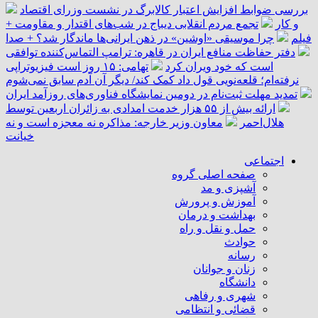
بررسی ضوابط افزایش اعتبار کالابرگ در نشست وزرای اقتصاد
و کار
تجمع مردم انقلابی دیباج در شب‌های اقتدار و مقاومت +
فیلم
چرا موسیقی «اوشین» در ذهن ایرانی‌ها ماندگار شد؟ + صدا
دفتر حفاظت منافع ایران در قاهره: ترامپ التماس‌کننده توافقی
است که خود ویران کرد
تهامی: ۱۵ روز است فیزیوتراپی
نرفته‌ام؛ قلعه‌نویی قول داد کمک کند/ دیگر آن آدم سابق نمی‌شوم
تمدید مهلت ثبت‌نام در دومین نمایشگاه فناوری‌های روزآمد ایران
ارائه بیش از ۵۵ هزار خدمت امدادی به زائران اربعین توسط
هلال‌احمر
معاون وزیر خارجه: مذاکره نه معجزه است و نه
خیانت
اجتماعی
صفحه اصلی گروه
آشپزی و مد
آموزش و پرورش
بهداشت و درمان
حمل و نقل و راه
حوادث
رسانه
زنان و جوانان
دانشگاه
شهری و رفاهی
قضائی و انتظامی