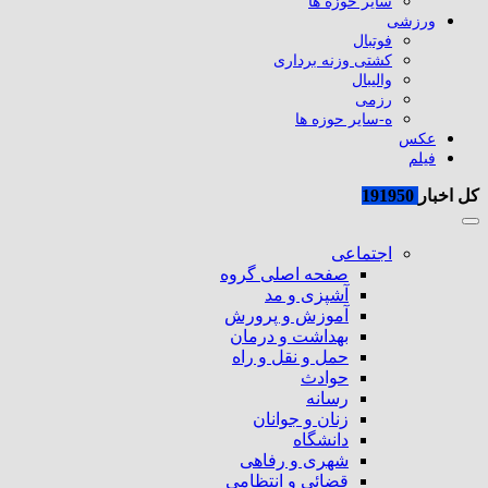
سایر حوزه ها
ورزشی
فوتبال
کشتی وزنه برداری
والیبال
رزمی
ه-سایر حوزه ها
عکس
فیلم
کل اخبار
191950
اجتماعی
صفحه اصلی گروه
آشپزی و مد
آموزش و پرورش
بهداشت و درمان
حمل و نقل و راه
حوادث
رسانه
زنان و جوانان
دانشگاه
شهری و رفاهی
قضائی و انتظامی