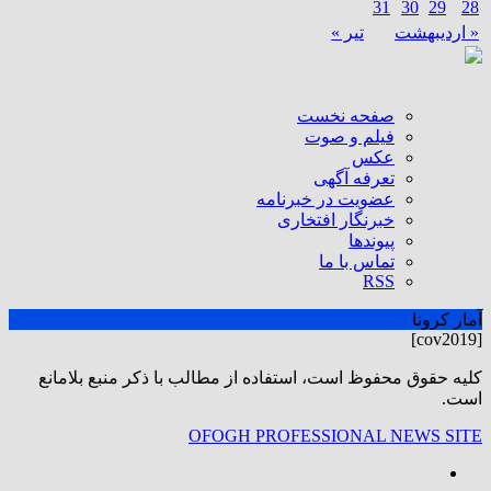
31
30
29
28
« اردیبهشت
تیر »
صفحه نخست
فیلم و صوت
عکس
تعرفه آگهی
عضویت در خبرنامه
خبرنگار افتخاری
پیوندها
تماس با ما
RSS
آمار کرونا
[cov2019]
كليه حقوق محفوظ است، استفاده از مطالب با ذكر منبع بلامانع
است.
OFOGH PROFESSIONAL NEWS SITE