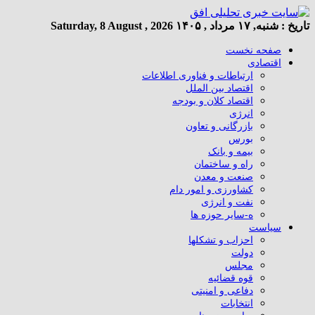
تاریخ :
شنبه, ۱۷ مرداد , ۱۴۰۵
Saturday, 8 August , 2026
صفحه نخست
اقتصادی
ارتباطات و فناوری اطلاعات
اقتصاد بین الملل
اقتصاد کلان و بودجه
انرژی
بازرگانی و تعاون
بورس
بیمه و بانک
راه و ساختمان
صنعت و معدن
کشاورزی و امور دام
نفت و انرژی
ه-سایر حوزه ها
سیاست
احزاب و تشکلها
دولت
مجلس
قوه قضائیه
دفاعی و امنیتی
انتخابات