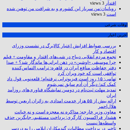
اقتدار
3 views
رویانیان:من سرباز این کشورم و به شرافت من توهین شده
است
3 views
اوقات شرعی
آخرین اخبار
بررسی ضوابط افزایش اعتبار کالابرگ در نشست وزرای
اقتصاد و کار
تجمع مردم انقلابی دیباج در شب‌های اقتدار و مقاومت + فیلم
چرا موسیقی «اوشین» در ذهن ایرانی‌ها ماندگار شد؟ + صدا
دفتر حفاظت منافع ایران در قاهره: ترامپ التماس‌کننده
توافقی است که خود ویران کرد
تهامی: ۱۵ روز است فیزیوتراپی نرفته‌ام؛ قلعه‌نویی قول داد
کمک کند/ دیگر آن آدم سابق نمی‌شوم
تمدید مهلت ثبت‌نام در دومین نمایشگاه فناوری‌های روزآمد
ایران
ارائه بیش از ۵۵ هزار خدمت امدادی به زائران اربعین توسط
هلال‌احمر
معاون وزیر خارجه: مذاکره نه معجزه است و نه خیانت
هشدار فراکسیون کارگری: پرداخت مستقیم، جایگزین حذف
واسطه‌ها نیست
تاخیر در پرداخت مطالبات گندمکاران ایلامی را به دردسر