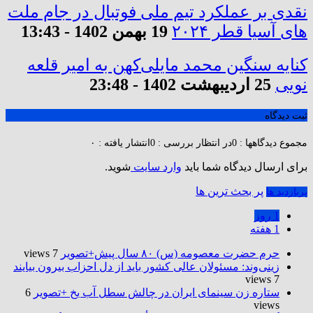
نقدی بر‌ عملکرد تیم ملی فوتبال در جام ملت
های آسیا قطر ۲۰۲۴
19 بهمن 1402 - 13:43
کنایه سنگین محمد مایلی‌کهن به امیر قلعه
نویی
25 اردیبهشت 1402 - 23:48
ثبت دیدگاه
مجموع دیدگاهها : 0
در انتظار بررسی : 0
انتشار یافته : ۰
برای ارسال دیدگاه شما باید
وارد سایت
شوید.
پر بحث ترین ها
پربازدید ها
1 روز
1 هفته
حرم حضرت‌ معصومه (س) ۸۰ سال پیش+تصویر
7 views
زینی‌وند: مسئولان عالی کشور باید از دل احزاب بیرون بیایند
7 views
ستاره زن سینمای ایران در چالش سطل آب یخ +تصویر
6
views