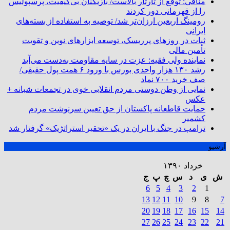
منافی: توقع از تارتار بالاست/ بازیکنان بی‌کیفیت، پرسپولیس
را از قهرمانی دور کردند
رومینگ اربعین ارزان‌تر شد/ توصیه به استفاده از بسته‌های
ایرانی
ثبات در روزهای پرریسک، توسعه ابزارهای نوین و تقویت
تأمین مالی
نماینده ولی فقیه: عزت در سایه مقاومت به‌دست می‌آید
رشد ۱۳۰ هزار واحدی بورس با ورود ۶ همت پول حقیقی/
صف خرید ۷۰۰ نماد
نمایی از وطن دوستی مردم انقلابی خوی در تجمعات شبانه +
عکس
حمایت قاطعانه پاکستان از حق تعیین سرنوشت مردم
کشمیر
ترامپ در جنگ با ایران در یک «تحقیر استراتژیک» گرفتار شد
آرشیو
خرداد ۱۳۹۰
ش
ی
د
س
چ
پ
ج
6
5
4
3
2
1
13
12
11
10
9
8
7
20
19
18
17
16
15
14
27
26
25
24
23
22
21