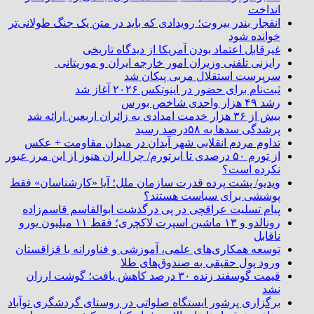
انداخت
انفجار بندر بیروت؛ رویدادی که باید در متن یک جنگ طولانی‌تر
خوانده شود
غیرقابل اعتماد بودن آمریکا از دیدگاه تاریخی
رایزنی تلفنی وزیران امور خارجه ایران و موریتانی
سرپرست استقلال مربی پیکان شد
ثبت‌نام برای حضور در اینوتکس ۲۰۲۶ آغاز شد
رشد ۴۹ هزار واحدی شاخص بورس
بیش از ۳۶ هزار خدمت امدادی به زائران اربعین ارائه شد
پرشدگی سدها به ۵۸درصد رسید
تداوم مردم انقلابی شهر آبدان در میدان مقاومت + عکس
از تورم ۵۰ درصدی تا ابرتورم/ چرا ایران هنوز از این مرز عبور
نکرده است؟
ویدیو/ پشت پرده قدرت سازمان ملل؛ آیا «کارشناسان» فقط
پوششی برای سیاست هستند؟
پیام تسلیت عراقچی در پی درگذشت ابوالقاسم قاسم‌زاده
رونالدو و ۱۳ ماشین اسپرت لاکچری؛ فقط ۱۱ میلیون یورو
ناقابل
توسعه همکاری‌های علمی، آموزشی و فناورانه با قزاقستان
ورود پول حقیقی به صندوق‌های طلا
قیمت گوسفند زنده ۳۰ درصد کاهش یافت؛ گوشت ارزان
نشد
برگزاری پرشور ایستگاه صلواتی در روستای گردشگری توآباد