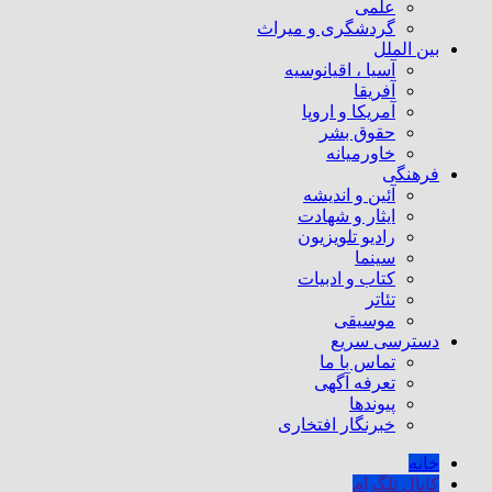
علمی
گردشگری و میراث
بین الملل
آسیا ، اقیانوسیه
آفریقا
آمریکا و اروپا
حقوق بشر
خاورمیانه
فرهنگی
آئین و اندیشه
ایثار و شهادت
رادیو تلویزیون
سینما
کتاب و ادبیات
تئاتر
موسیقی
دسترسی سریع
تماس با ما
تعرفه آگهی
پیوندها
خبرنگار افتخاری
خانه
کانال تلگرام