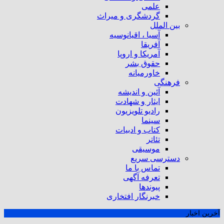
علمی
گردشگری و میراث
بین الملل
آسیا ، اقیانوسیه
آفریقا
آمریکا و اروپا
حقوق بشر
خاورمیانه
فرهنگی
آئین و اندیشه
ایثار و شهادت
رادیو تلویزیون
سینما
کتاب و ادبیات
تئاتر
موسیقی
دسترسی سریع
تماس با ما
تعرفه آگهی
پیوندها
خبرنگار افتخاری
آخرین اخبار