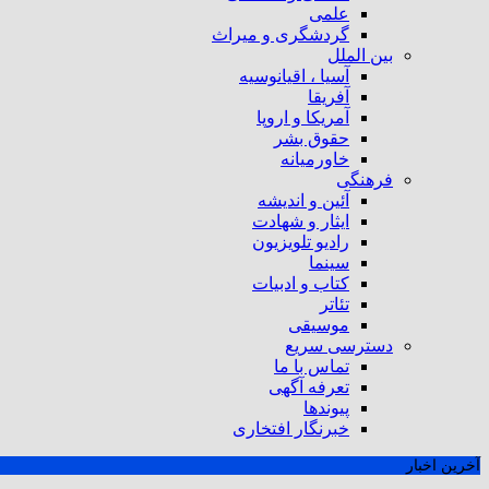
علمی
گردشگری و میراث
بین الملل
آسیا ، اقیانوسیه
آفریقا
آمریکا و اروپا
حقوق بشر
خاورمیانه
فرهنگی
آئین و اندیشه
ایثار و شهادت
رادیو تلویزیون
سینما
کتاب و ادبیات
تئاتر
موسیقی
دسترسی سریع
تماس با ما
تعرفه آگهی
پیوندها
خبرنگار افتخاری
آخرین اخبار