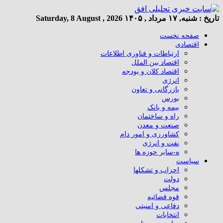
تاریخ :
شنبه, ۱۷ مرداد , ۱۴۰۵
Saturday, 8 August , 2026
صفحه نخست
اقتصادی
ارتباطات و فناوری اطلاعات
اقتصاد بین الملل
اقتصاد کلان و بودجه
انرژی
بازرگانی و تعاون
بورس
بیمه و بانک
راه و ساختمان
صنعت و معدن
کشاورزی و امور دام
نفت و انرژی
ه-سایر حوزه ها
سیاست
احزاب و تشکلها
دولت
مجلس
قوه قضائیه
دفاعی و امنیتی
انتخابات