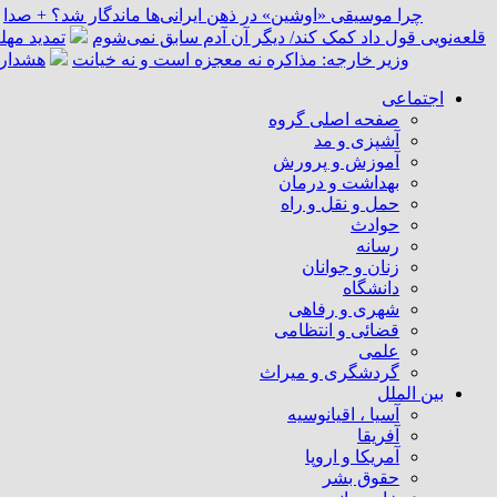
چرا موسیقی «اوشین» در ذهن ایرانی‌ها ماندگار شد؟ + صدا
قلعه‌نویی قول داد کمک کند/ دیگر آن آدم سابق نمی‌شوم
تمدید مهل
وزیر خارجه: مذاکره نه معجزه است و نه خیانت
هشدار 
اجتماعی
صفحه اصلی گروه
آشپزی و مد
آموزش و پرورش
بهداشت و درمان
حمل و نقل و راه
حوادث
رسانه
زنان و جوانان
دانشگاه
شهری و رفاهی
قضائی و انتظامی
علمی
گردشگری و میراث
بین الملل
آسیا ، اقیانوسیه
آفریقا
آمریکا و اروپا
حقوق بشر