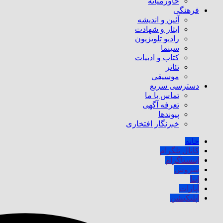
خاورمیانه
فرهنگی
آئین و اندیشه
ایثار و شهادت
رادیو تلویزیون
سینما
کتاب و ادبیات
تئاتر
موسیقی
دسترسی سریع
تماس با ما
تعرفه آگهی
پیوندها
خبرنگار افتخاری
خانه
کانال تلگرام
اینستاگرام
سروش
ایتا
آپارات
اپلیکیشن