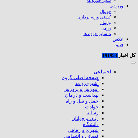
سایر حوزه ها
ورزشی
فوتبال
کشتی وزنه برداری
والیبال
رزمی
ه-سایر حوزه ها
عکس
فیلم
کل اخبار
191953
اجتماعی
صفحه اصلی گروه
آشپزی و مد
آموزش و پرورش
بهداشت و درمان
حمل و نقل و راه
حوادث
رسانه
زنان و جوانان
دانشگاه
شهری و رفاهی
قضائی و انتظامی