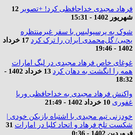
فرهاد مجیدی خداحافظی کرد! +تصویر
12
شهریور 1402 - 15:31
شوک به پرسپولیس با سفر غیرمنتظره
یحیی/ گل‌محمدی ایران را ترک کرد
17 خرداد
1402 - 19:46
غوغای خاص فرهاد مجیدی در لیگ امارات
همه را انگشت به دهان کرد
13 خرداد 1402 -
18:32
واکنش فرهاد مجیدی به خداحافظی وریا
غفوری
10 خرداد 1402 - 21:49
خودزنی تیم مجیدی با اشتباه بازیکن خودی |
شکست تلخ فرهاد و اتحاد کلبا در امارات
31
فروردین 1402 - 0:36