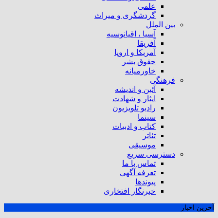
علمی
گردشگری و میراث
بین الملل
آسیا ، اقیانوسیه
آفریقا
آمریکا و اروپا
حقوق بشر
خاورمیانه
فرهنگی
آئین و اندیشه
ایثار و شهادت
رادیو تلویزیون
سینما
کتاب و ادبیات
تئاتر
موسیقی
دسترسی سریع
تماس با ما
تعرفه آگهی
پیوندها
خبرنگار افتخاری
آخرین اخبار