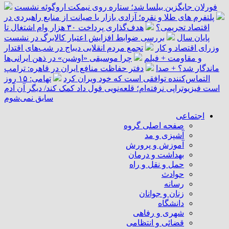
فورلان جایگزین بیلسا شد؛ ستاره روی نیمکت اروگوئه نشست
پلتفرم ‌های طلا و نقره؛ آزادی بازار یا صیانت از منابع راهبردی در
اقتصاد تحریمی؟
هدف‌گذاری پرداخت ۳۰ هزار وام اشتغال تا
پایان سال
بررسی ضوابط افزایش اعتبار کالابرگ در نشست
وزرای اقتصاد و کار
تجمع مردم انقلابی دیباج در شب‌های اقتدار
و مقاومت + فیلم
چرا موسیقی «اوشین» در ذهن ایرانی‌ها
ماندگار شد؟ + صدا
دفتر حفاظت منافع ایران در قاهره: ترامپ
التماس‌کننده توافقی است که خود ویران کرد
تهامی: ۱۵ روز
است فیزیوتراپی نرفته‌ام؛ قلعه‌نویی قول داد کمک کند/ دیگر آن آدم
سابق نمی‌شوم
اجتماعی
صفحه اصلی گروه
آشپزی و مد
آموزش و پرورش
بهداشت و درمان
حمل و نقل و راه
حوادث
رسانه
زنان و جوانان
دانشگاه
شهری و رفاهی
قضائی و انتظامی