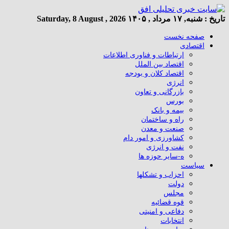
تاریخ :
شنبه, ۱۷ مرداد , ۱۴۰۵
Saturday, 8 August , 2026
صفحه نخست
اقتصادی
ارتباطات و فناوری اطلاعات
اقتصاد بین الملل
اقتصاد کلان و بودجه
انرژی
بازرگانی و تعاون
بورس
بیمه و بانک
راه و ساختمان
صنعت و معدن
کشاورزی و امور دام
نفت و انرژی
ه-سایر حوزه ها
سیاست
احزاب و تشکلها
دولت
مجلس
قوه قضائیه
دفاعی و امنیتی
انتخابات