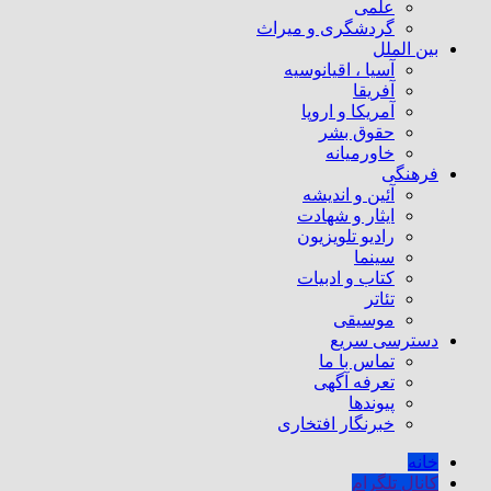
علمی
گردشگری و میراث
بین الملل
آسیا ، اقیانوسیه
آفریقا
آمریکا و اروپا
حقوق بشر
خاورمیانه
فرهنگی
آئین و اندیشه
ایثار و شهادت
رادیو تلویزیون
سینما
کتاب و ادبیات
تئاتر
موسیقی
دسترسی سریع
تماس با ما
تعرفه آگهی
پیوندها
خبرنگار افتخاری
خانه
کانال تلگرام