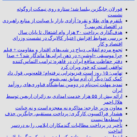
فورلان جایگزین بیلسا شد؛ ستاره روی نیمکت اروگوئه
نشست
پلتفرم ‌های طلا و نقره؛ آزادی بازار یا صیانت از منابع راهبردی
در اقتصاد تحریمی؟
هدف‌گذاری پرداخت ۳۰ هزار وام اشتغال تا پایان سال
بررسی ضوابط افزایش اعتبار کالابرگ در نشست وزرای
اقتصاد و کار
تجمع مردم انقلابی دیباج در شب‌های اقتدار و مقاومت + فیلم
چرا موسیقی «اوشین» در ذهن ایرانی‌ها ماندگار شد؟ + صدا
دفتر حفاظت منافع ایران در قاهره: ترامپ التماس‌کننده
توافقی است که خود ویران کرد
تهامی: ۱۵ روز است فیزیوتراپی نرفته‌ام؛ قلعه‌نویی قول داد
کمک کند/ دیگر آن آدم سابق نمی‌شوم
تمدید مهلت ثبت‌نام در دومین نمایشگاه فناوری‌های روزآمد
ایران
ارائه بیش از ۵۵ هزار خدمت امدادی به زائران اربعین توسط
هلال‌احمر
معاون وزیر خارجه: مذاکره نه معجزه است و نه خیانت
هشدار فراکسیون کارگری: پرداخت مستقیم، جایگزین حذف
واسطه‌ها نیست
تاخیر در پرداخت مطالبات گندمکاران ایلامی را به دردسر
انداخت
انفجار بندر بیروت؛ رویدادی که باید در متن یک جنگ طولانی‌تر