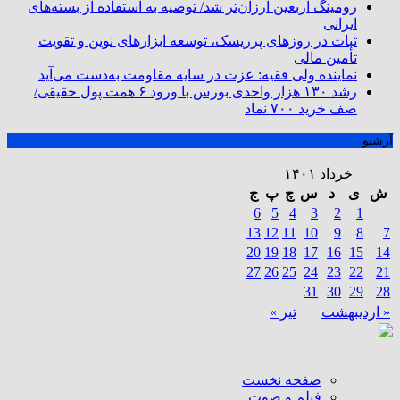
رومینگ اربعین ارزان‌تر شد/ توصیه به استفاده از بسته‌های
ایرانی
ثبات در روزهای پرریسک، توسعه ابزارهای نوین و تقویت
تأمین مالی
نماینده ولی فقیه: عزت در سایه مقاومت به‌دست می‌آید
رشد ۱۳۰ هزار واحدی بورس با ورود ۶ همت پول حقیقی/
صف خرید ۷۰۰ نماد
آرشیو
خرداد ۱۴۰۱
ش
ی
د
س
چ
پ
ج
6
5
4
3
2
1
13
12
11
10
9
8
7
20
19
18
17
16
15
14
27
26
25
24
23
22
21
31
30
29
28
« اردیبهشت
تیر »
صفحه نخست
فیلم و صوت