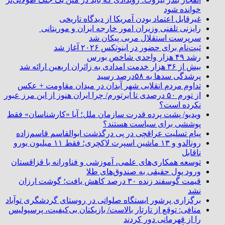
خوانده شود
غیرقابل اعتماد بودن آمریکا از دیدگاه تاریخی
رایزنی تلفنی وزیران امور خارجه ایران و موریتانی
سرپرست استقلال مربی پیکان شد
ثبت‌نام برای حضور در اینوتکس ۲۰۲۶ آغاز شد
رشد ۴۹ هزار واحدی شاخص بورس
بیش از ۳۶ هزار خدمت امدادی به زائران اربعین ارائه شد
پرشدگی سدها به ۵۸درصد رسید
تداوم مردم انقلابی شهر آبدان در میدان مقاومت + عکس
از تورم ۵۰ درصدی تا ابرتورم/ چرا ایران هنوز از این مرز عبور
نکرده است؟
ویدیو/ پشت پرده قدرت سازمان ملل؛ آیا «کارشناسان» فقط
پوششی برای سیاست هستند؟
پیام تسلیت عراقچی در پی درگذشت ابوالقاسم قاسم‌زاده
رونالدو و ۱۳ ماشین اسپرت لاکچری؛ فقط ۱۱ میلیون یورو
ناقابل
توسعه همکاری‌های علمی، آموزشی و فناورانه با قزاقستان
ورود پول حقیقی به صندوق‌های طلا
قیمت گوسفند زنده ۳۰ درصد کاهش یافت؛ گوشت ارزان
نشد
برگزاری پرشور ایستگاه صلواتی در روستای گردشگری توآباد
منافی: توقع از تارتار بالاست/ بازیکنان بی‌کیفیت، پرسپولیس
را از قهرمانی دور کردند