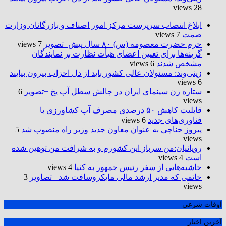
28 views
ابلاغ انتصاب سرپرست مرکز امور اصناف و بازرگانان وزارت
صمت
7 views
حرم حضرت‌ معصومه (س) ۸۰ سال پیش+تصویر
7 views
گزینه‌ها برای تعیین اعضای هیأت نظارت بر نمایندگان
مشخص شدند
6 views
زینی‌وند: مسئولان عالی کشور باید از دل احزاب بیرون بیایند
6 views
ستاره زن سینمای ایران در چالش سطل آب یخ +تصویر
6
views
قابلیت کاهش ۵۰ درصدی مصرف آب کشاورزی با
فناوری‌های جدید
6 views
پیروز حناچی به عنوان معاون جدید وزیر راه منصوب شد
5
views
رویانیان:من سرباز این کشورم و به شرافت من توهین شده
است
4 views
حاشیه‌هایی از سفر رئیس جمهور به کنیا
4 views
خانمی که مدیر ارشد مالی مایکروسافت شد +تصاویر
3
views
اوقات شرعی
آخرین اخبار