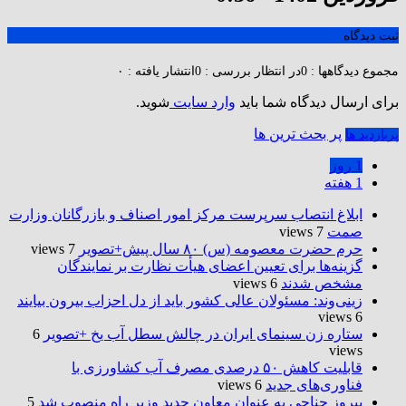
ثبت دیدگاه
مجموع دیدگاهها : 0
در انتظار بررسی : 0
انتشار یافته : ۰
برای ارسال دیدگاه شما باید
وارد سایت
شوید.
پر بحث ترین ها
پربازدید ها
1 روز
1 هفته
ابلاغ انتصاب سرپرست مرکز امور اصناف و بازرگانان وزارت
صمت
7 views
حرم حضرت‌ معصومه (س) ۸۰ سال پیش+تصویر
7 views
گزینه‌ها برای تعیین اعضای هیأت نظارت بر نمایندگان
مشخص شدند
6 views
زینی‌وند: مسئولان عالی کشور باید از دل احزاب بیرون بیایند
6 views
ستاره زن سینمای ایران در چالش سطل آب یخ +تصویر
6
views
قابلیت کاهش ۵۰ درصدی مصرف آب کشاورزی با
فناوری‌های جدید
6 views
پیروز حناچی به عنوان معاون جدید وزیر راه منصوب شد
5