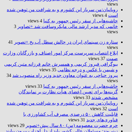
views
رویانیان:من سرباز این کشورم و به شرافت من توهین شده
است
4 views
حاشیه‌هایی از سفر رئیس جمهور به کنیا
4 views
خانمی که مدیر ارشد مالی مایکروسافت شد +تصاویر
3
views
ستاره زن سینمای ایران در چالش سطل آب یخ +تصویر
41
views
ابلاغ انتصاب سرپرست مرکز امور اصناف و بازرگانان وزارت
صمت
37 views
بیوگرافی فیروز کریمی و همسرش خانم فرزانه متین کریمی
و شیمن با عکس و درجه نظامی
35 views
پیروز حناچی به عنوان معاون جدید وزیر راه منصوب شد
34
views
حاشیه‌هایی از سفر رئیس جمهور به کنیا
33 views
گزینه‌ها برای تعیین اعضای هیأت نظارت بر نمایندگان
مشخص شدند
33 views
رویانیان:من سرباز این کشورم و به شرافت من توهین شده
است
32 views
قابلیت کاهش ۵۰ درصدی مصرف آب کشاورزی با
فناوری‌های جدید
31 views
حرم حضرت‌ معصومه (س) ۸۰ سال پیش+تصویر
29 views
زینی‌وند: مسئولان عالی کشور باید از دل احزاب بیرون بیایند