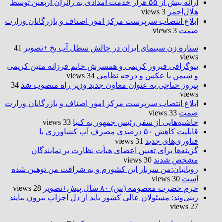
ارائه بیش از ۵۵ هزار خدمت امدادی به زائران اربعین توسط
هلال‌احمر
3 views
ابلاغ انتصاب سرپرست مرکز امور اصناف و بازرگانان وزارت
صمت
3 views
ستاره زن سینمای ایران در چالش سطل آب یخ +تصویر
41
views
بیوگرافی فیروز کریمی و همسرش خانم فرزانه متین کریمی
و شیمن با عکس و درجه نظامی
34 views
پیروز حناچی به عنوان معاون جدید وزیر راه منصوب شد
34
views
ابلاغ انتصاب سرپرست مرکز امور اصناف و بازرگانان وزارت
صمت
33 views
حاشیه‌هایی از سفر رئیس جمهور به کنیا
33 views
قابلیت کاهش ۵۰ درصدی مصرف آب کشاورزی با
فناوری‌های جدید
31 views
گزینه‌ها برای تعیین اعضای هیأت نظارت بر نمایندگان
مشخص شدند
30 views
رویانیان:من سرباز این کشورم و به شرافت من توهین شده
است
30 views
حرم حضرت‌ معصومه (س) ۸۰ سال پیش+تصویر
28 views
زینی‌وند: مسئولان عالی کشور باید از دل احزاب بیرون بیایند
27 views