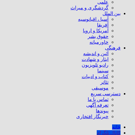
علمی
گردشگری و میراث
بین الملل
آسیا ، اقیانوسیه
آفریقا
آمریکا و اروپا
حقوق بشر
خاورمیانه
فرهنگی
آئین و اندیشه
ایثار و شهادت
رادیو تلویزیون
سینما
کتاب و ادبیات
تئاتر
موسیقی
دسترسی سریع
تماس با ما
تعرفه آگهی
پیوندها
خبرنگار افتخاری
خانه
کانال تلگرام