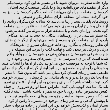
وارد جاده سقز به مریوان شوید تا در مسیر به این کوه برسید.یکی
دیگر از مقصدهای فوق‌العاده زیبا و دل‌انگیز طبیعت‌گردی استان
کردستان، منطقه اورامان می‌باشد که لقب نگین کردستان را نیز به
خود گرفته است. این منطقه دارای مناظر بکر و طبیعی و
روستاهای پلکانی بسیار زیبا می‌باشد که سالانه گردشگران زیادی را
از داخل و خارج ایران به سوی خود می‌کشد. به علاوه به این منطقه
کوه تخت، اورامان تخت و یا منطقه هزار ماسوله نیز گفته می‌شود
که بستر مناسبی برای روستاهای پلکانی به حساب می‌آید. هنگام
بازدید از این منطقه بکر و سرسبز شما می‌توانید از دیگر جاذبه‌های
آن نظیر روستای پالنگان، رودخانه خروشان سیروان، تفریحگاه
دزلی و درکی نیز دیدن کنید و نهایت لذت را ببرید. این منطقه در
جنوب شرقی شهرستان مریوان یعنی در شهرستان سروآباد واقع
شده است که برای دسترسی به آن مسیرهای متفاوتی وجود دارد
که شما با توجه به موقعیت خود می‌توانید یکی از آن‌ها را انتخاب کنید
و خودتان را به این منطقه زیبا برسانید.آبشار گویله از دیگر جاذبه‌های
طبیعی بسیار زیبای استان کردستان می‌باشد که بدون شک با سفر
به آن‌جا یک روز دل‌پذیر و به یاد ماندنی در کردستان را سپری خواهید
کرد. توجه داشته باشید که برای رسیدن به این آبشار ۵۰ متری تقریبا
باید یک ساعت کوه‌پیمایی کنید، بنابراین حتما لوازم ضروری از جمله
کفش مخصوص پیاده روی با خود به همراه داشته باشید. البته ناگفته
نماند که مسیر صعود به آبشار جزو مسیرهای صعب‌العبور نیست و
با پوشش گیاهی و مناظر زیبای موجود در مسیر بالا رفتن از کوه
بسیار آسان و لذت‌بخش خواهد بود. این آبشار در جاده مریوان- سقز
واقع شده است که پس از طی ۲۰ کیلومتر به آبشار خواهید رسید.