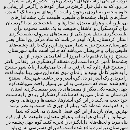
کردستان یکی از استان‌های کردنشین غرب کشور ایران به شمار
می‌رود که به دلیل قرار گرفتن در میان کوه‌های زاگرس از زیبایی و
جلوه منحصر به فردی برخوردار است. کوه‌های سر به فلک کشیده،
جنگل‌های بلوط، چشمه‌های طبیعی، طبیعت بکر، چشم‌اندازهای
بی‌نظیر، آب و هوای معتدل، آبشارها و… باعث شده‌اند تا کردستان
برای گردشگران و عاشقان طبیعت به یک مقصد محبوب برای
طبیعت‌گردی تبدیل شود.یکی از مقصدهای معروف طبیعت‌گردی
استان کردستان، پارک آبیدر می‌باشد که نماد مرکز این استان یعنی
شهرستان سنندج نیز به شمار می‌رود. این پارک دارای چشمه‌های
طبیعی پرآب و خروشان می‌باشد که جالب است بدانید شهرستان
سنندج از زمان قدیم تا به امروز آب آشامیدنی خود را از این
چشمه‌ها تامین کرده‌ است. این منطقه گردشگری در ارتفاعی بالاتر
از سنندج قرار دارد که با رفتن به آن‌جا می‌توانید از بالا، شهر سنندج
را به طور کامل ببینید و از نمای فوق‌العاده این شهر زیبا نهایت لذت
را ببرید. پارک آبیدر در دل کوه آبیدر و در حاشیه شهرستان سنندج
واقع شده است که دسترسی به آن نیز بسیار راحت می‌باشد.کوه
چهل چشمه یکی دیگر از مقصدهای دل‌پذیر طبیعت‌گردی استان
کردستان به شمار می‌رود که سالانه گردشگران زیادی را به سمت
خود جذب می‌کند. در این کوه آبشارها، چشمه‌ها و رودهایی وجود
دارد که باعث‌ شده‌اند کوه زیباتر از چیزی که هست به نظر برسد.
بهترین زمان بازدید از این کوه فصل تابستان می‌باشد که شما
می‌توانید از گرمای هوا به آب و هوای معتدل و طبیعت بکر این کوه
پناه ببرید و لحظه‌های دل‌انگیزی را تجربه کنید. کوه چهل چشمه در
شهرستان دیواندره واقع شده است که برای دسترسی به آن باید