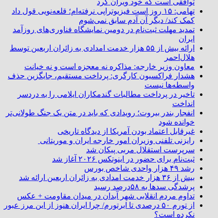
توافقی است که خود ویران کرد
تهامی: ۱۵ روز است فیزیوتراپی نرفته‌ام؛ قلعه‌نویی قول داد
کمک کند/ دیگر آن آدم سابق نمی‌شوم
تمدید مهلت ثبت‌نام در دومین نمایشگاه فناوری‌های روزآمد
ایران
ارائه بیش از ۵۵ هزار خدمت امدادی به زائران اربعین توسط
هلال‌احمر
معاون وزیر خارجه: مذاکره نه معجزه است و نه خیانت
هشدار فراکسیون کارگری: پرداخت مستقیم، جایگزین حذف
واسطه‌ها نیست
تاخیر در پرداخت مطالبات گندمکاران ایلامی را به دردسر
انداخت
انفجار بندر بیروت؛ رویدادی که باید در متن یک جنگ طولانی‌تر
خوانده شود
غیرقابل اعتماد بودن آمریکا از دیدگاه تاریخی
رایزنی تلفنی وزیران امور خارجه ایران و موریتانی
سرپرست استقلال مربی پیکان شد
ثبت‌نام برای حضور در اینوتکس ۲۰۲۶ آغاز شد
رشد ۴۹ هزار واحدی شاخص بورس
بیش از ۳۶ هزار خدمت امدادی به زائران اربعین ارائه شد
پرشدگی سدها به ۵۸درصد رسید
تداوم مردم انقلابی شهر آبدان در میدان مقاومت + عکس
از تورم ۵۰ درصدی تا ابرتورم/ چرا ایران هنوز از این مرز عبور
نکرده است؟