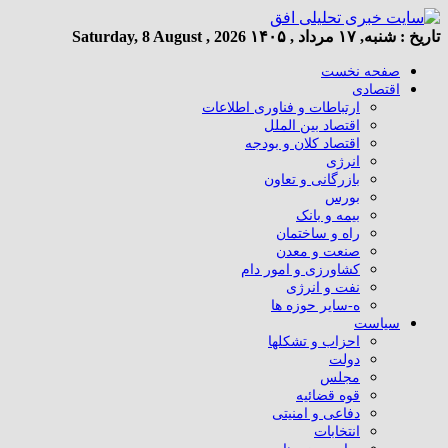
تاریخ :
شنبه, ۱۷ مرداد , ۱۴۰۵
Saturday, 8 August , 2026
صفحه نخست
اقتصادی
ارتباطات و فناوری اطلاعات
اقتصاد بین الملل
اقتصاد کلان و بودجه
انرژی
بازرگانی و تعاون
بورس
بیمه و بانک
راه و ساختمان
صنعت و معدن
کشاورزی و امور دام
نفت و انرژی
ه-سایر حوزه ها
سیاست
احزاب و تشکلها
دولت
مجلس
قوه قضائیه
دفاعی و امنیتی
انتخابات