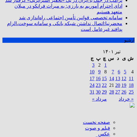
ترامپ در جنگ با ایران در یک «تحقیر استراتژیک» گرفتار شد
ادای احترام آموریم به بارزی: به میراث فرانکو در میلان
متعهد هستیم
سامانه تخصصی قوانین تأمین اجتماعی راه‌اندازی شد
محضرنیا:اتصال نداشتن شبکه بانکی و سامانه سوخت،الزام
پدافند غیرعامل است
آرشیو
تیر ۱۴۰۱
ش
ی
د
س
چ
پ
ج
3
2
1
10
9
8
7
6
5
4
17
16
15
14
13
12
11
24
23
22
21
20
19
18
31
30
29
28
27
26
25
« خرداد
مرداد »
صفحه نخست
فیلم و صوت
عکس