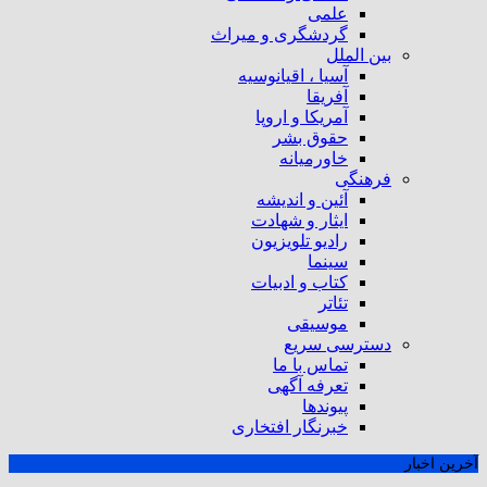
علمی
گردشگری و میراث
بین الملل
آسیا ، اقیانوسیه
آفریقا
آمریکا و اروپا
حقوق بشر
خاورمیانه
فرهنگی
آئین و اندیشه
ایثار و شهادت
رادیو تلویزیون
سینما
کتاب و ادبیات
تئاتر
موسیقی
دسترسی سریع
تماس با ما
تعرفه آگهی
پیوندها
خبرنگار افتخاری
آخرین اخبار