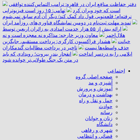
دفتر حفاظت منافع ایران در قاهره: ترامپ التماس‌کننده توافقی
است که خود ویران کرد
تهامی: ۱۵ روز است فیزیوتراپی
نرفته‌ام؛ قلعه‌نویی قول داد کمک کند/ دیگر آن آدم سابق نمی‌شوم
تمدید مهلت ثبت‌نام در دومین نمایشگاه فناوری‌های روزآمد ایران
ارائه بیش از ۵۵ هزار خدمت امدادی به زائران اربعین توسط
هلال‌احمر
معاون وزیر خارجه: مذاکره نه معجزه است و نه
خیانت
هشدار فراکسیون کارگری: پرداخت مستقیم، جایگزین
حذف واسطه‌ها نیست
تاخیر در پرداخت مطالبات گندمکاران
ایلامی را به دردسر انداخت
انفجار بندر بیروت؛ رویدادی که باید
در متن یک جنگ طولانی‌تر خوانده شود
اجتماعی
صفحه اصلی گروه
آشپزی و مد
آموزش و پرورش
بهداشت و درمان
حمل و نقل و راه
حوادث
رسانه
زنان و جوانان
دانشگاه
شهری و رفاهی
قضائی و انتظامی