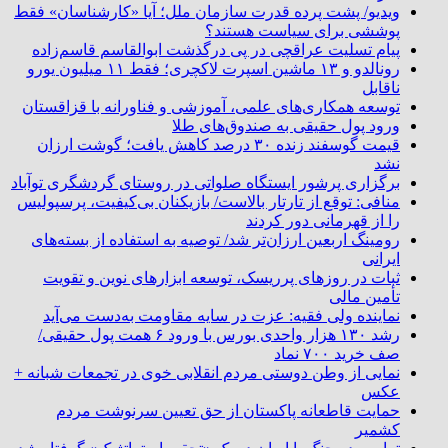
ویدیو/ پشت پرده قدرت سازمان ملل؛ آیا «کارشناسان» فقط
پوششی برای سیاست هستند؟
پیام تسلیت عراقچی در پی درگذشت ابوالقاسم قاسم‌زاده
رونالدو و ۱۳ ماشین اسپرت لاکچری؛ فقط ۱۱ میلیون یورو
ناقابل
توسعه همکاری‌های علمی، آموزشی و فناورانه با قزاقستان
ورود پول حقیقی به صندوق‌های طلا
قیمت گوسفند زنده ۳۰ درصد کاهش یافت؛ گوشت ارزان
نشد
برگزاری پرشور ایستگاه صلواتی در روستای گردشگری توآباد
منافی: توقع از تارتار بالاست/ بازیکنان بی‌کیفیت، پرسپولیس
را از قهرمانی دور کردند
رومینگ اربعین ارزان‌تر شد/ توصیه به استفاده از بسته‌های
ایرانی
ثبات در روزهای پرریسک، توسعه ابزارهای نوین و تقویت
تأمین مالی
نماینده ولی فقیه: عزت در سایه مقاومت به‌دست می‌آید
رشد ۱۳۰ هزار واحدی بورس با ورود ۶ همت پول حقیقی/
صف خرید ۷۰۰ نماد
نمایی از وطن دوستی مردم انقلابی خوی در تجمعات شبانه +
عکس
حمایت قاطعانه پاکستان از حق تعیین سرنوشت مردم
کشمیر