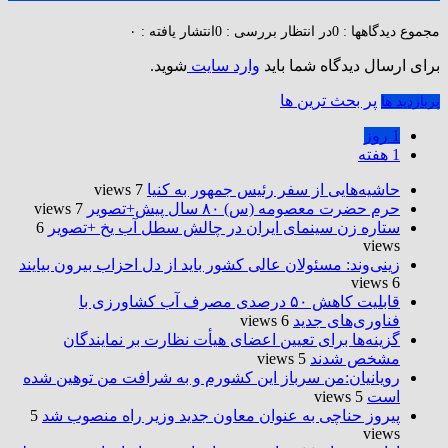
مجموع دیدگاهها : 0
در انتظار بررسی : 0
انتشار یافته : ۰
برای ارسال دیدگاه شما باید
وارد سایت
شوید.
پر بحث ترین ها
پربازدید ها
1 روز
1 هفته
حاشیه‌هایی از سفر رئیس جمهور به کنیا
7 views
حرم حضرت‌ معصومه (س) ۸۰ سال پیش+تصویر
7 views
ستاره زن سینمای ایران در چالش سطل آب یخ +تصویر
6
views
زینی‌وند: مسئولان عالی کشور باید از دل احزاب بیرون بیایند
6 views
قابلیت کاهش ۵۰ درصدی مصرف آب کشاورزی با
فناوری‌های جدید
6 views
گزینه‌ها برای تعیین اعضای هیأت نظارت بر نمایندگان
مشخص شدند
5 views
رویانیان:من سرباز این کشورم و به شرافت من توهین شده
است
5 views
پیروز حناچی به عنوان معاون جدید وزیر راه منصوب شد
5
views