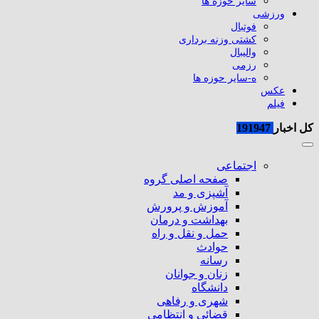
سایر حوزه ها
ورزشی
فوتبال
کشتی وزنه برداری
والیبال
رزمی
ه-سایر حوزه ها
عکس
فیلم
کل اخبار
191947
اجتماعی
صفحه اصلی گروه
آشپزی و مد
آموزش و پرورش
بهداشت و درمان
حمل و نقل و راه
حوادث
رسانه
زنان و جوانان
دانشگاه
شهری و رفاهی
قضائی و انتظامی