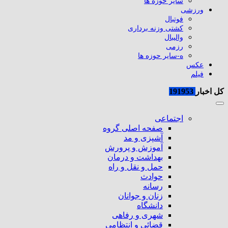
سایر حوزه ها
ورزشی
فوتبال
کشتی وزنه برداری
والیبال
رزمی
ه-سایر حوزه ها
عکس
فیلم
کل اخبار
191953
اجتماعی
صفحه اصلی گروه
آشپزی و مد
آموزش و پرورش
بهداشت و درمان
حمل و نقل و راه
حوادث
رسانه
زنان و جوانان
دانشگاه
شهری و رفاهی
قضائی و انتظامی