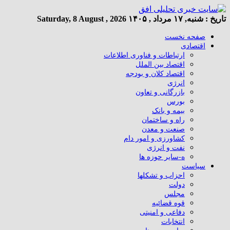
تاریخ :
شنبه, ۱۷ مرداد , ۱۴۰۵
Saturday, 8 August , 2026
صفحه نخست
اقتصادی
ارتباطات و فناوری اطلاعات
اقتصاد بین الملل
اقتصاد کلان و بودجه
انرژی
بازرگانی و تعاون
بورس
بیمه و بانک
راه و ساختمان
صنعت و معدن
کشاورزی و امور دام
نفت و انرژی
ه-سایر حوزه ها
سیاست
احزاب و تشکلها
دولت
مجلس
قوه قضائیه
دفاعی و امنیتی
انتخابات