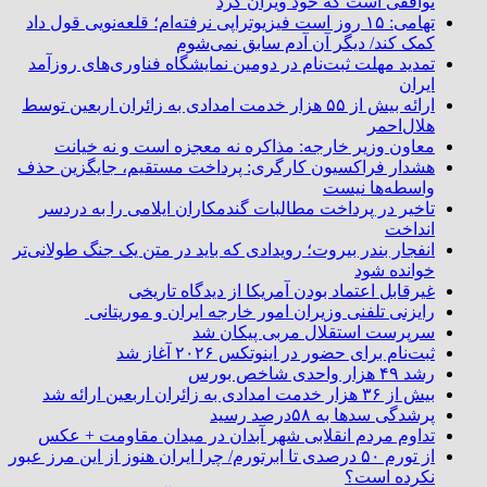
توافقی است که خود ویران کرد
تهامی: ۱۵ روز است فیزیوتراپی نرفته‌ام؛ قلعه‌نویی قول داد
کمک کند/ دیگر آن آدم سابق نمی‌شوم
تمدید مهلت ثبت‌نام در دومین نمایشگاه فناوری‌های روزآمد
ایران
ارائه بیش از ۵۵ هزار خدمت امدادی به زائران اربعین توسط
هلال‌احمر
معاون وزیر خارجه: مذاکره نه معجزه است و نه خیانت
هشدار فراکسیون کارگری: پرداخت مستقیم، جایگزین حذف
واسطه‌ها نیست
تاخیر در پرداخت مطالبات گندمکاران ایلامی را به دردسر
انداخت
انفجار بندر بیروت؛ رویدادی که باید در متن یک جنگ طولانی‌تر
خوانده شود
غیرقابل اعتماد بودن آمریکا از دیدگاه تاریخی
رایزنی تلفنی وزیران امور خارجه ایران و موریتانی
سرپرست استقلال مربی پیکان شد
ثبت‌نام برای حضور در اینوتکس ۲۰۲۶ آغاز شد
رشد ۴۹ هزار واحدی شاخص بورس
بیش از ۳۶ هزار خدمت امدادی به زائران اربعین ارائه شد
پرشدگی سدها به ۵۸درصد رسید
تداوم مردم انقلابی شهر آبدان در میدان مقاومت + عکس
از تورم ۵۰ درصدی تا ابرتورم/ چرا ایران هنوز از این مرز عبور
نکرده است؟