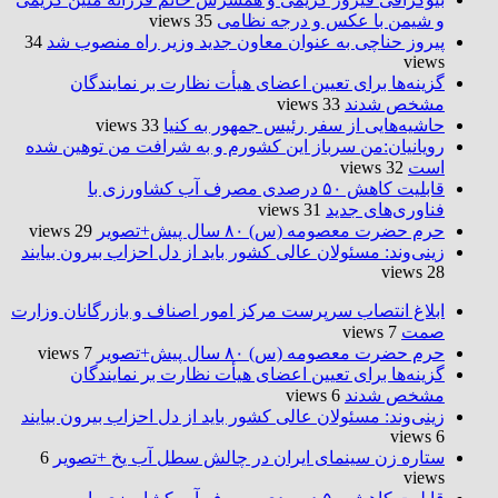
و شیمن با عکس و درجه نظامی
35 views
پیروز حناچی به عنوان معاون جدید وزیر راه منصوب شد
34
views
گزینه‌ها برای تعیین اعضای هیأت نظارت بر نمایندگان
مشخص شدند
33 views
حاشیه‌هایی از سفر رئیس جمهور به کنیا
33 views
رویانیان:من سرباز این کشورم و به شرافت من توهین شده
است
32 views
قابلیت کاهش ۵۰ درصدی مصرف آب کشاورزی با
فناوری‌های جدید
31 views
حرم حضرت‌ معصومه (س) ۸۰ سال پیش+تصویر
29 views
زینی‌وند: مسئولان عالی کشور باید از دل احزاب بیرون بیایند
28 views
ابلاغ انتصاب سرپرست مرکز امور اصناف و بازرگانان وزارت
صمت
7 views
حرم حضرت‌ معصومه (س) ۸۰ سال پیش+تصویر
7 views
گزینه‌ها برای تعیین اعضای هیأت نظارت بر نمایندگان
مشخص شدند
6 views
زینی‌وند: مسئولان عالی کشور باید از دل احزاب بیرون بیایند
6 views
ستاره زن سینمای ایران در چالش سطل آب یخ +تصویر
6
views