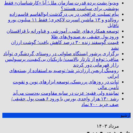
ویدیو/ پشت پرده قدرت سازمان ملل؛ آیا «کارشناسان» فقط
پوششی برای سیاست هستند؟
پیام تسلیت عراقچی در پی درگذشت ابوالقاسم قاسم‌زاده
رونالدو و ۱۳ ماشین اسپرت لاکچری؛ فقط ۱۱ میلیون یورو
ناقابل
توسعه همکاری‌های علمی، آموزشی و فناورانه با قزاقستان
ورود پول حقیقی به صندوق‌های طلا
قیمت گوسفند زنده ۳۰ درصد کاهش یافت؛ گوشت ارزان
نشد
برگزاری پرشور ایستگاه صلواتی در روستای گردشگری توآباد
منافی: توقع از تارتار بالاست/ بازیکنان بی‌کیفیت، پرسپولیس
را از قهرمانی دور کردند
رومینگ اربعین ارزان‌تر شد/ توصیه به استفاده از بسته‌های
ایرانی
ثبات در روزهای پرریسک، توسعه ابزارهای نوین و تقویت
تأمین مالی
نماینده ولی فقیه: عزت در سایه مقاومت به‌دست می‌آید
رشد ۱۳۰ هزار واحدی بورس با ورود ۶ همت پول حقیقی/
صف خرید ۷۰۰ نماد
آرشیو
مرداد ۱۴۰۳
ش
ی
د
س
چ
پ
ج