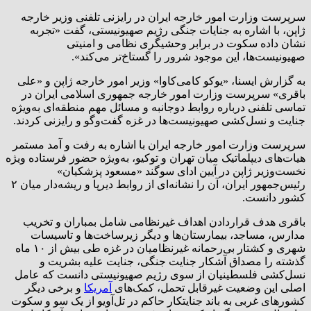
سرپرست وزارت امور خارجه ایران در رایزنی تلفنی وزیر خارجه
ژاپن، با اشاره به جنایات جنگی رژیم صهیونیستی، گفت «تجربه
نشان داده سکوت در برابر وحشیگری نظامی و امنیتی
صهیونیست‌ها، این موجود شرور را گستاخ‌تر می‌کند».
به گزارش ایسنا، «یوکو کامی‌کاوا» وزیر امور خارجه ژاپن و «علی
باقری» سرپرست وزارت امور خارجه جمهوری اسلامی ایران در
تماسی تلفنی درباره روابط دوجانبه و مسائل مهم منطقه‌ای به‌ویژه
جنایت و نسل‌کشی صهیونیست‌ها در غزه گفت‌وگو و رایزنی کردند.
سرپرست وزارت امور خارجه ایران با اشاره به رفت و آمد مستمر
هیات‌های دیپلماتیک میان تهران و توکیو، به‌ویژه حضور فرستاده ویژه
نخست‌وزیر ژاپن در آیین ادای سوگند «مسعود پزشکیان»
رئیس‌جمهور ایران، آن را نشانه‌ای از روابط دیرپا و ریشه‌دار میان ۲
کشور دانست.
باقری هدف قراردادن اهداف غیرنظامی شامل بمباران و تخریب
مدارس، مساجد، بیمارستان‌ها و دیگر زیرساخت‌ها و تاسیسات
شهری و کشتار بی‌رحمانه غیرنظامیان در غزه طی بیش از ۱۰ ماه
گذشته را مصداق آشکار جنایت جنگی، جنایت علیه بشریت و
نسل‌کشی فلسطینیان از سوی رژیم صهیونیستی دانست که عامل
اصلی این وضعیت غیرقابل تحمل، کمک‌های
آمریکا
و برخی دیگر
کشورهای غربی به باند جنایتکار حاکم در تل‌آویو از یک سو و سکوت