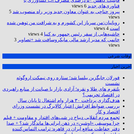
قابلیت کاهش ۵۰ درصدی مصرف آب کشاورزی با
فناوری‌های جدید
6 views
پیروز حناچی به عنوان معاون جدید وزیر راه منصوب شد
5
views
رویانیان:من سرباز این کشورم و به شرافت من توهین شده
است
4 views
حاشیه‌هایی از سفر رئیس جمهور به کنیا
4 views
خانمی که مدیر ارشد مالی مایکروسافت شد +تصاویر
3
views
اوقات شرعی
آخرین اخبار
فورلان جایگزین بیلسا شد؛ ستاره روی نیمکت اروگوئه
نشست
پلتفرم ‌های طلا و نقره؛ آزادی بازار یا صیانت از منابع راهبردی
در اقتصاد تحریمی؟
هدف‌گذاری پرداخت ۳۰ هزار وام اشتغال تا پایان سال
بررسی ضوابط افزایش اعتبار کالابرگ در نشست وزرای
اقتصاد و کار
تجمع مردم انقلابی دیباج در شب‌های اقتدار و مقاومت + فیلم
چرا موسیقی «اوشین» در ذهن ایرانی‌ها ماندگار شد؟ + صدا
دفتر حفاظت منافع ایران در قاهره: ترامپ التماس‌کننده