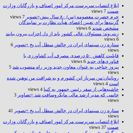
ابلاغ انتصاب سرپرست مرکز امور اصناف و بازرگانان وزارت
صمت
7 views
حرم حضرت‌ معصومه (س) ۸۰ سال پیش+تصویر
7 views
گزینه‌ها برای تعیین اعضای هیأت نظارت بر نمایندگان
مشخص شدند
6 views
زینی‌وند: مسئولان عالی کشور باید از دل احزاب بیرون بیایند
6 views
ستاره زن سینمای ایران در چالش سطل آب یخ +تصویر
6
views
قابلیت کاهش ۵۰ درصدی مصرف آب کشاورزی با
فناوری‌های جدید
6 views
پیروز حناچی به عنوان معاون جدید وزیر راه منصوب شد
5
views
رویانیان:من سرباز این کشورم و به شرافت من توهین شده
است
4 views
حاشیه‌هایی از سفر رئیس جمهور به کنیا
4 views
خانمی که مدیر ارشد مالی مایکروسافت شد +تصاویر
3
views
ستاره زن سینمای ایران در چالش سطل آب یخ +تصویر
41
views
ابلاغ انتصاب سرپرست مرکز امور اصناف و بازرگانان وزارت
صمت
37 views
بیوگرافی فیروز کریمی و همسرش خانم فرزانه متین کریمی