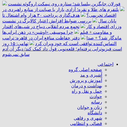
فورلان جایگزین بیلسا شد؛ ستاره روی نیمکت اروگوئه نشست
پلتفرم ‌های طلا و نقره؛ آزادی بازار یا صیانت از منابع راهبردی در
اقتصاد تحریمی؟
هدف‌گذاری پرداخت ۳۰ هزار وام اشتغال تا
پایان سال
بررسی ضوابط افزایش اعتبار کالابرگ در نشست
وزرای اقتصاد و کار
تجمع مردم انقلابی دیباج در شب‌های اقتدار
و مقاومت + فیلم
چرا موسیقی «اوشین» در ذهن ایرانی‌ها
ماندگار شد؟ + صدا
دفتر حفاظت منافع ایران در قاهره: ترامپ
التماس‌کننده توافقی است که خود ویران کرد
تهامی: ۱۵ روز
است فیزیوتراپی نرفته‌ام؛ قلعه‌نویی قول داد کمک کند/ دیگر آن آدم
سابق نمی‌شوم
اجتماعی
صفحه اصلی گروه
آشپزی و مد
آموزش و پرورش
بهداشت و درمان
حمل و نقل و راه
حوادث
رسانه
زنان و جوانان
دانشگاه
شهری و رفاهی
قضائی و انتظامی