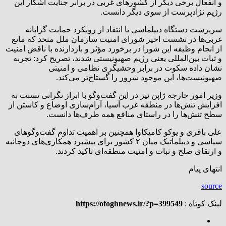
و انفعال برخی دیگر از کشورهای غربی در برابر جنایت آشکار این
رژیم نژادپرست از سوی دیگر دانست.
سرپرست دستگاه دیپلماسی با انتقاد از رویکرد حمایت گرایانه
غربی‌ها در نشست اخیر شورای امنیت سازمان ملل متحد که مانع
از انجام وظیفه این شورا در برخورد مؤثر و بازدارنده با ناقض امنیت
و ثبات بین‌المللی یعنی رژیم صهیونیستی شدند، تصریح کرد: تجربه
نشان داده سکوت در برابر وحشیگری نظامی و امنیتی
صهیونیست‌ها، این موجود شرور را گستاخ‌تر می‌کند.
وزیر امور خارجه ژاپن نیز در این گفت‌وگو با ابراز نگرانی نسبت به
افزایش تنش‌ها در منطقه غرب آسیا، آرام‌سازی اوضاع و کاستن از
سطح تنش‌ها را در راستای منافع همه طرف‌ها دانست.
علی باقری و یوکو کامیکاوا همچنین بر اهمیت تداوم گفت‌وگوهای
سیاسی و دیپلماتیک میان ۲ کشور برای پیشبرد همکاری‌های دوجانبه
و ارتقای صلح و ثبات و امنیت منطقه‌ای تاکید کردند.
انتهای پیام
source
لینک کوتاه :
https://ofoghnews.ir/?p=399549