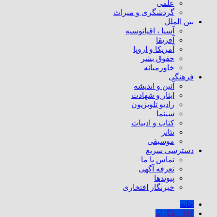
علمی
گردشگری و میراث
بین الملل
آسیا ، اقیانوسیه
آفریقا
آمریکا و اروپا
حقوق بشر
خاورمیانه
فرهنگی
آئین و اندیشه
ایثار و شهادت
رادیو تلویزیون
سینما
کتاب و ادبیات
تئاتر
موسیقی
دسترسی سریع
تماس با ما
تعرفه آگهی
پیوندها
خبرنگار افتخاری
خانه
کانال تلگرام