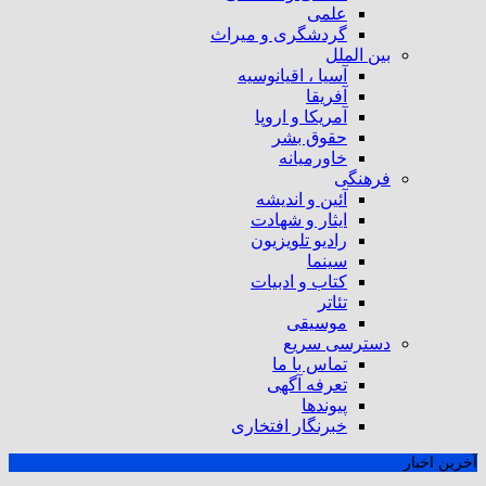
علمی
گردشگری و میراث
بین الملل
آسیا ، اقیانوسیه
آفریقا
آمریکا و اروپا
حقوق بشر
خاورمیانه
فرهنگی
آئین و اندیشه
ایثار و شهادت
رادیو تلویزیون
سینما
کتاب و ادبیات
تئاتر
موسیقی
دسترسی سریع
تماس با ما
تعرفه آگهی
پیوندها
خبرنگار افتخاری
آخرین اخبار