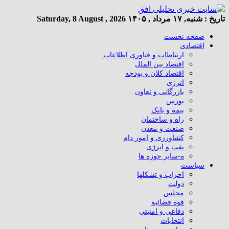
تاریخ :
شنبه, ۱۷ مرداد , ۱۴۰۵
Saturday, 8 August , 2026
صفحه نخست
اقتصادی
ارتباطات و فناوری اطلاعات
اقتصاد بین الملل
اقتصاد کلان و بودجه
انرژی
بازرگانی و تعاون
بورس
بیمه و بانک
راه و ساختمان
صنعت و معدن
کشاورزی و امور دام
نفت و انرژی
ه-سایر حوزه ها
سیاست
احزاب و تشکلها
دولت
مجلس
قوه قضائیه
دفاعی و امنیتی
انتخابات