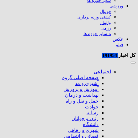
سایر حوزه ها
ورزشی
فوتبال
کشتی وزنه برداری
والیبال
رزمی
ه-سایر حوزه ها
عکس
فیلم
کل اخبار
191954
اجتماعی
صفحه اصلی گروه
آشپزی و مد
آموزش و پرورش
بهداشت و درمان
حمل و نقل و راه
حوادث
رسانه
زنان و جوانان
دانشگاه
شهری و رفاهی
قضائی و انتظامی