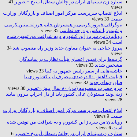
ستاره زن سینمای ایران در چالش سطل آب یخ +تصویر
41
views
ابلاغ انتصاب سرپرست مرکز امور اصناف و بازرگانان وزارت
صمت
39 views
بیوگرافی فیروز کریمی و همسرش خانم فرزانه متین کریمی
و شیمن با عکس و درجه نظامی
35 views
رویانیان:من سرباز این کشورم و به شرافت من توهین شده
است
34 views
پیروز حناچی به عنوان معاون جدید وزیر راه منصوب شد
34
views
گزینه‌ها برای تعیین اعضای هیأت نظارت بر نمایندگان
مشخص شدند
33 views
حاشیه‌هایی از سفر رئیس جمهور به کنیا
33 views
قابلیت کاهش ۵۰ درصدی مصرف آب کشاورزی با
فناوری‌های جدید
32 views
حرم حضرت‌ معصومه (س) ۸۰ سال پیش+تصویر
30 views
زینی‌وند: مسئولان عالی کشور باید از دل احزاب بیرون بیایند
28 views
ابلاغ انتصاب سرپرست مرکز امور اصناف و بازرگانان وزارت
صمت
9 views
رویانیان:من سرباز این کشورم و به شرافت من توهین شده
است
6 views
ستاره زن سینمای ایران در چالش سطل آب یخ +تصویر
6