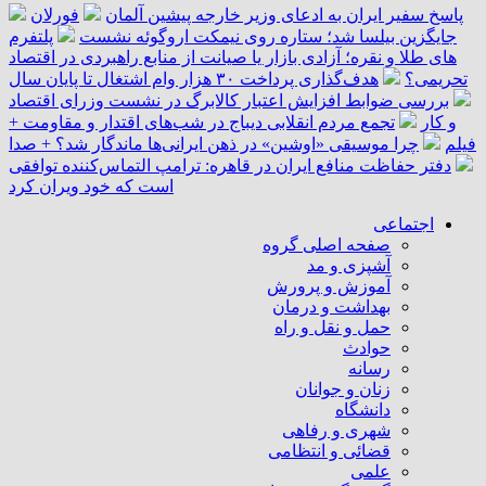
پاسخ سفیر ایران به ادعای وزیر خارجه پیشین آلمان
فورلان
جایگزین بیلسا شد؛ ستاره روی نیمکت اروگوئه نشست
پلتفرم
‌های طلا و نقره؛ آزادی بازار یا صیانت از منابع راهبردی در اقتصاد
تحریمی؟
هدف‌گذاری پرداخت ۳۰ هزار وام اشتغال تا پایان سال
بررسی ضوابط افزایش اعتبار کالابرگ در نشست وزرای اقتصاد
و کار
تجمع مردم انقلابی دیباج در شب‌های اقتدار و مقاومت +
فیلم
چرا موسیقی «اوشین» در ذهن ایرانی‌ها ماندگار شد؟ + صدا
دفتر حفاظت منافع ایران در قاهره: ترامپ التماس‌کننده توافقی
است که خود ویران کرد
اجتماعی
صفحه اصلی گروه
آشپزی و مد
آموزش و پرورش
بهداشت و درمان
حمل و نقل و راه
حوادث
رسانه
زنان و جوانان
دانشگاه
شهری و رفاهی
قضائی و انتظامی
علمی