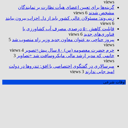
views
گزینه‌ها برای تعیین اعضای هیأت نظارت بر نمایندگان
مشخص شدند
6 views
زینی‌وند: مسئولان عالی کشور باید از دل احزاب بیرون بیایند
6 views
قابلیت کاهش ۵۰ درصدی مصرف آب کشاورزی با
فناوری‌های جدید
6 views
پیروز حناچی به عنوان معاون جدید وزیر راه منصوب شد
5
views
حرم حضرت‌ معصومه (س) ۸۰ سال پیش+تصویر
4 views
خانمی که مدیر ارشد مالی مایکروسافت شد +تصاویر
3
views
میرسالاری در گفتگوی اختصاصی با افق: تندروها در دولت
امید جایی ندارند
3 views
اوقات شرعی
آخرین اخبار
پاسخ سفیر ایران به ادعای وزیر خارجه پیشین آلمان
فورلان جایگزین بیلسا شد؛ ستاره روی نیمکت اروگوئه
نشست
پلتفرم ‌های طلا و نقره؛ آزادی بازار یا صیانت از منابع راهبردی
در اقتصاد تحریمی؟