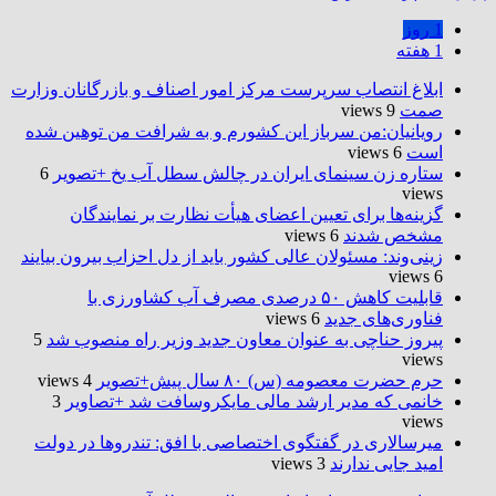
1 روز
1 هفته
ابلاغ انتصاب سرپرست مرکز امور اصناف و بازرگانان وزارت
صمت
9 views
رویانیان:من سرباز این کشورم و به شرافت من توهین شده
است
6 views
ستاره زن سینمای ایران در چالش سطل آب یخ +تصویر
6
views
گزینه‌ها برای تعیین اعضای هیأت نظارت بر نمایندگان
مشخص شدند
6 views
زینی‌وند: مسئولان عالی کشور باید از دل احزاب بیرون بیایند
6 views
قابلیت کاهش ۵۰ درصدی مصرف آب کشاورزی با
فناوری‌های جدید
6 views
پیروز حناچی به عنوان معاون جدید وزیر راه منصوب شد
5
views
حرم حضرت‌ معصومه (س) ۸۰ سال پیش+تصویر
4 views
خانمی که مدیر ارشد مالی مایکروسافت شد +تصاویر
3
views
میرسالاری در گفتگوی اختصاصی با افق: تندروها در دولت
امید جایی ندارند
3 views