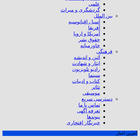
علمی
گردشگری و میراث
بین الملل
آسیا ، اقیانوسیه
آفریقا
آمریکا و اروپا
حقوق بشر
خاورمیانه
فرهنگی
آئین و اندیشه
ایثار و شهادت
رادیو تلویزیون
سینما
کتاب و ادبیات
تئاتر
موسیقی
دسترسی سریع
تماس با ما
تعرفه آگهی
پیوندها
خبرنگار افتخاری
آخرین اخبار