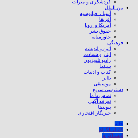
گردشگری و میراث
بین الملل
آسیا ، اقیانوسیه
آفریقا
آمریکا و اروپا
حقوق بشر
خاورمیانه
فرهنگی
آئین و اندیشه
ایثار و شهادت
رادیو تلویزیون
سینما
کتاب و ادبیات
تئاتر
موسیقی
دسترسی سریع
تماس با ما
تعرفه آگهی
پیوندها
خبرنگار افتخاری
خانه
کانال تلگرام
اینستاگرام