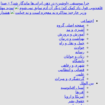
چرا موسیقی «اوشین» در ذهن ایرانی‌ها ماندگار شد؟ + صدا
قلعه‌نویی قول داد کمک کند/ دیگر آن آدم سابق نمی‌شوم
تمدید مهل
وزیر خارجه: مذاکره نه معجزه است و نه خیانت
هشدار 
اجتماعی
صفحه اصلی گروه
آشپزی و مد
آموزش و پرورش
بهداشت و درمان
حمل و نقل و راه
حوادث
رسانه
زنان و جوانان
دانشگاه
شهری و رفاهی
قضائی و انتظامی
علمی
گردشگری و میراث
بین الملل
آسیا ، اقیانوسیه
آفریقا
آمریکا و اروپا
حقوق بشر