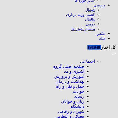
سایر حوزه ها
ورزشی
فوتبال
کشتی وزنه برداری
والیبال
رزمی
ه-سایر حوزه ها
عکس
فیلم
کل اخبار
191948
اجتماعی
صفحه اصلی گروه
آشپزی و مد
آموزش و پرورش
بهداشت و درمان
حمل و نقل و راه
حوادث
رسانه
زنان و جوانان
دانشگاه
شهری و رفاهی
قضائی و انتظامی