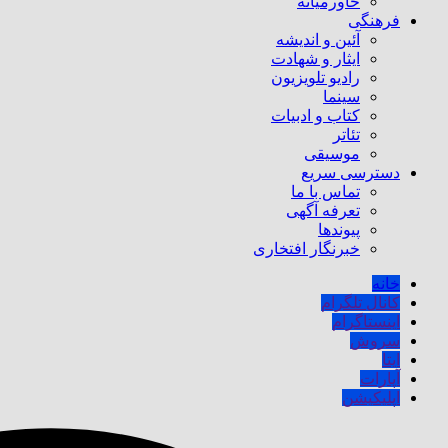
خاورمیانه
فرهنگی
آئین و اندیشه
ایثار و شهادت
رادیو تلویزیون
سینما
کتاب و ادبیات
تئاتر
موسیقی
دسترسی سریع
تماس با ما
تعرفه آگهی
پیوندها
خبرنگار افتخاری
خانه
کانال تلگرام
اینستاگرام
سروش
ایتا
آپارات
اپلیکیشن