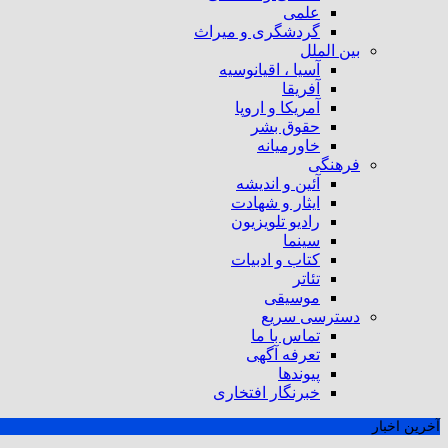
علمی
گردشگری و میراث
بین الملل
آسیا ، اقیانوسیه
آفریقا
آمریکا و اروپا
حقوق بشر
خاورمیانه
فرهنگی
آئین و اندیشه
ایثار و شهادت
رادیو تلویزیون
سینما
کتاب و ادبیات
تئاتر
موسیقی
دسترسی سریع
تماس با ما
تعرفه آگهی
پیوندها
خبرنگار افتخاری
آخرین اخبار