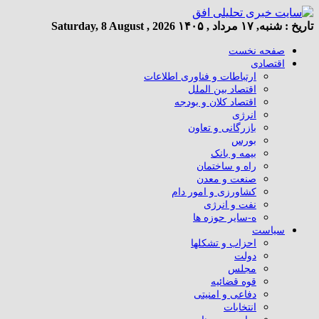
تاریخ :
شنبه, ۱۷ مرداد , ۱۴۰۵
Saturday, 8 August , 2026
صفحه نخست
اقتصادی
ارتباطات و فناوری اطلاعات
اقتصاد بین الملل
اقتصاد کلان و بودجه
انرژی
بازرگانی و تعاون
بورس
بیمه و بانک
راه و ساختمان
صنعت و معدن
کشاورزی و امور دام
نفت و انرژی
ه-سایر حوزه ها
سیاست
احزاب و تشکلها
دولت
مجلس
قوه قضائیه
دفاعی و امنیتی
انتخابات