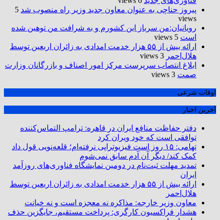
فناوری‌های جدید
6 views
پیروز حناچی به عنوان معاون جدید وزیر راه منصوب شد
5
views
رویانیان:من سرباز این کشورم و به شرافت من توهین شده
است
5 views
ارائه بیش از ۵۵ هزار خدمت امدادی به زائران اربعین توسط
هلال‌احمر
3 views
ابلاغ انتصاب سرپرست مرکز امور اصناف و بازرگانان وزارت
صمت
3 views
اوقات شرعی
آخرین اخبار
دفتر حفاظت منافع ایران در قاهره: ترامپ التماس‌کننده
توافقی است که خود ویران کرد
تهامی: ۱۵ روز است فیزیوتراپی نرفته‌ام؛ قلعه‌نویی قول داد
کمک کند/ دیگر آن آدم سابق نمی‌شوم
تمدید مهلت ثبت‌نام در دومین نمایشگاه فناوری‌های روزآمد
ایران
ارائه بیش از ۵۵ هزار خدمت امدادی به زائران اربعین توسط
هلال‌احمر
معاون وزیر خارجه: مذاکره نه معجزه است و نه خیانت
هشدار فراکسیون کارگری: پرداخت مستقیم، جایگزین حذف