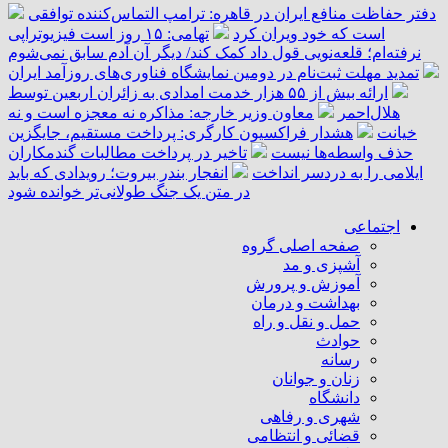
دفتر حفاظت منافع ایران در قاهره: ترامپ التماس‌کننده توافقی
است که خود ویران کرد
تهامی: ۱۵ روز است فیزیوتراپی
نرفته‌ام؛ قلعه‌نویی قول داد کمک کند/ دیگر آن آدم سابق نمی‌شوم
تمدید مهلت ثبت‌نام در دومین نمایشگاه فناوری‌های روزآمد ایران
ارائه بیش از ۵۵ هزار خدمت امدادی به زائران اربعین توسط
هلال‌احمر
معاون وزیر خارجه: مذاکره نه معجزه است و نه
خیانت
هشدار فراکسیون کارگری: پرداخت مستقیم، جایگزین
حذف واسطه‌ها نیست
تاخیر در پرداخت مطالبات گندمکاران
ایلامی را به دردسر انداخت
انفجار بندر بیروت؛ رویدادی که باید
در متن یک جنگ طولانی‌تر خوانده شود
اجتماعی
صفحه اصلی گروه
آشپزی و مد
آموزش و پرورش
بهداشت و درمان
حمل و نقل و راه
حوادث
رسانه
زنان و جوانان
دانشگاه
شهری و رفاهی
قضائی و انتظامی