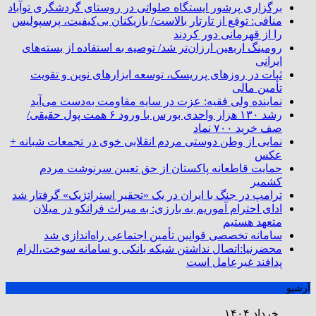
برگزاری پرشور ایستگاه صلواتی در روستای گردشگری توآباد
منافی: توقع از تارتار بالاست/ بازیکنان بی‌کیفیت، پرسپولیس
را از قهرمانی دور کردند
رومینگ اربعین ارزان‌تر شد/ توصیه به استفاده از بسته‌های
ایرانی
ثبات در روزهای پرریسک، توسعه ابزارهای نوین و تقویت
تأمین مالی
نماینده ولی فقیه: عزت در سایه مقاومت به‌دست می‌آید
رشد ۱۳۰ هزار واحدی بورس با ورود ۶ همت پول حقیقی/
صف خرید ۷۰۰ نماد
نمایی از وطن دوستی مردم انقلابی خوی در تجمعات شبانه +
عکس
حمایت قاطعانه پاکستان از حق تعیین سرنوشت مردم
کشمیر
ترامپ در جنگ با ایران در یک «تحقیر استراتژیک» گرفتار شد
ادای احترام آموریم به بارزی: به میراث فرانکو در میلان
متعهد هستیم
سامانه تخصصی قوانین تأمین اجتماعی راه‌اندازی شد
محضرنیا:اتصال نداشتن شبکه بانکی و سامانه سوخت،الزام
پدافند غیرعامل است
آرشیو
خرداد ۱۴۰۴