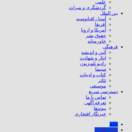
علمی
گردشگری و میراث
بین الملل
آسیا ، اقیانوسیه
آفریقا
آمریکا و اروپا
حقوق بشر
خاورمیانه
فرهنگی
آئین و اندیشه
ایثار و شهادت
رادیو تلویزیون
سینما
کتاب و ادبیات
تئاتر
موسیقی
دسترسی سریع
تماس با ما
تعرفه آگهی
پیوندها
خبرنگار افتخاری
خانه
کانال تلگرام