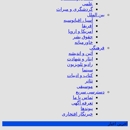
علمی
گردشگری و میراث
بین الملل
آسیا ، اقیانوسیه
آفریقا
آمریکا و اروپا
حقوق بشر
خاورمیانه
فرهنگی
آئین و اندیشه
ایثار و شهادت
رادیو تلویزیون
سینما
کتاب و ادبیات
تئاتر
موسیقی
دسترسی سریع
تماس با ما
تعرفه آگهی
پیوندها
خبرنگار افتخاری
آخرین اخبار