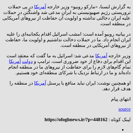
به گزارش ایسنا، «مارکو روبیو» وزیر خارجه
آمریکا
در پی حملات
تروریستی رژیم صهیونیستی به ایران مدعی شد واشنگتن در حملات
علیه ایران دخالتی نداشته و اولویت آن حفاظت از نیروهای آمریکایی
در منطقه است.
در بیانیه روبیو آمده است: امشب اسرائیل اقدام یکجانبه‌ای را علیه
ایران انجام داد. ما در حملات دخالت نداشتیم و اولویت ما، حفاظت
از نیروهای آمریکایی در منطقه است.
وزیر خارجه
آمریکا
مدعی شد: اسرائیل به ما گفت که معتقد است
این اقدام برای دفاع از خود ضروری است. ترامپ و
دولت
آمریکا
تمام گام‌های لازم را برای حفاظت از نیروهای ما در منطقه انجام
داده‌اند و ما در ارتباط نزدیک با شرکای منطقه‌ای خود هستیم.
او همچنین نوشت: ایران نباید منافع یا پرسنل
آمریکا
در منطقه را
هدف قرار دهد.
انتهای پیام
source
لینک کوتاه :
https://ofoghnews.ir/?p=448162