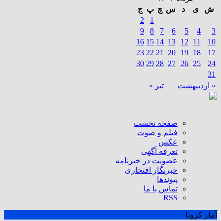
ش
ی
د
س
چ
پ
ج
2
1
9
8
7
6
5
4
3
16
15
14
13
12
11
10
23
22
21
20
19
18
17
30
29
28
27
26
25
24
31
« اردیبهشت
تیر »
صفحه نخست
فیلم و صوت
عکس
تعرفه آگهی
عضویت در خبرنامه
خبرنگار افتخاری
پیوندها
تماس با ما
RSS
آمار کرونا