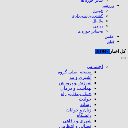
سایر حوزه ها
ورزشی
فوتبال
کشتی وزنه برداری
والیبال
رزمی
ه-سایر حوزه ها
عکس
فیلم
کل اخبار
191947
اجتماعی
صفحه اصلی گروه
آشپزی و مد
آموزش و پرورش
بهداشت و درمان
حمل و نقل و راه
حوادث
رسانه
زنان و جوانان
دانشگاه
شهری و رفاهی
قضائی و انتظامی