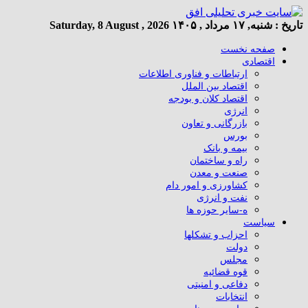
تاریخ :
شنبه, ۱۷ مرداد , ۱۴۰۵
Saturday, 8 August , 2026
صفحه نخست
اقتصادی
ارتباطات و فناوری اطلاعات
اقتصاد بین الملل
اقتصاد کلان و بودجه
انرژی
بازرگانی و تعاون
بورس
بیمه و بانک
راه و ساختمان
صنعت و معدن
کشاورزی و امور دام
نفت و انرژی
ه-سایر حوزه ها
سیاست
احزاب و تشکلها
دولت
مجلس
قوه قضائیه
دفاعی و امنیتی
انتخابات