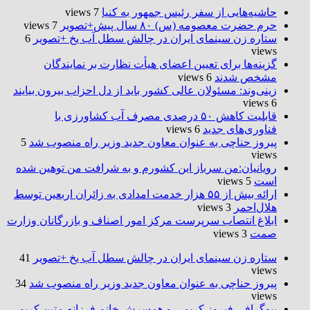
حاشیه‌هایی از سفر رئیس جمهور به کنیا
7 views
حرم حضرت‌ معصومه (س) ۸۰ سال پیش+تصویر
7 views
ستاره زن سینمای ایران در چالش سطل آب یخ +تصویر
6
views
گزینه‌ها برای تعیین اعضای هیأت نظارت بر نمایندگان
مشخص شدند
6 views
زینی‌وند: مسئولان عالی کشور باید از دل احزاب بیرون بیایند
6 views
قابلیت کاهش ۵۰ درصدی مصرف آب کشاورزی با
فناوری‌های جدید
6 views
پیروز حناچی به عنوان معاون جدید وزیر راه منصوب شد
5
views
رویانیان:من سرباز این کشورم و به شرافت من توهین شده
است
5 views
ارائه بیش از ۵۵ هزار خدمت امدادی به زائران اربعین توسط
هلال‌احمر
3 views
ابلاغ انتصاب سرپرست مرکز امور اصناف و بازرگانان وزارت
صمت
3 views
ستاره زن سینمای ایران در چالش سطل آب یخ +تصویر
41
views
پیروز حناچی به عنوان معاون جدید وزیر راه منصوب شد
34
views
بیوگرافی فیروز کریمی و همسرش خانم فرزانه متین کریمی