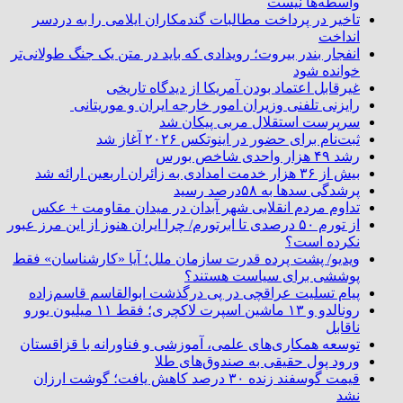
واسطه‌ها نیست
تاخیر در پرداخت مطالبات گندمکاران ایلامی را به دردسر
انداخت
انفجار بندر بیروت؛ رویدادی که باید در متن یک جنگ طولانی‌تر
خوانده شود
غیرقابل اعتماد بودن آمریکا از دیدگاه تاریخی
رایزنی تلفنی وزیران امور خارجه ایران و موریتانی
سرپرست استقلال مربی پیکان شد
ثبت‌نام برای حضور در اینوتکس ۲۰۲۶ آغاز شد
رشد ۴۹ هزار واحدی شاخص بورس
بیش از ۳۶ هزار خدمت امدادی به زائران اربعین ارائه شد
پرشدگی سدها به ۵۸درصد رسید
تداوم مردم انقلابی شهر آبدان در میدان مقاومت + عکس
از تورم ۵۰ درصدی تا ابرتورم/ چرا ایران هنوز از این مرز عبور
نکرده است؟
ویدیو/ پشت پرده قدرت سازمان ملل؛ آیا «کارشناسان» فقط
پوششی برای سیاست هستند؟
پیام تسلیت عراقچی در پی درگذشت ابوالقاسم قاسم‌زاده
رونالدو و ۱۳ ماشین اسپرت لاکچری؛ فقط ۱۱ میلیون یورو
ناقابل
توسعه همکاری‌های علمی، آموزشی و فناورانه با قزاقستان
ورود پول حقیقی به صندوق‌های طلا
قیمت گوسفند زنده ۳۰ درصد کاهش یافت؛ گوشت ارزان
نشد