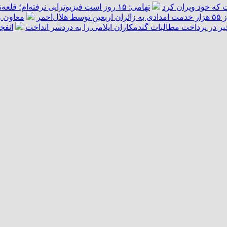
 که خود ویران کرد
تهامی: ۱۵ روز است فیزیوتراپی نرفته‌ام؛ قلعه‌نویی قول داد کمک کند/ دیگر آن آدم سابق نمی‌شوم
هلال‌احمر
معاون و
یر در پرداخت مطالبات گندمکاران ایلامی را به دردسر انداخت
انفج