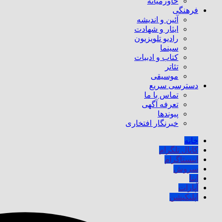
خاورمیانه
فرهنگی
آئین و اندیشه
ایثار و شهادت
رادیو تلویزیون
سینما
کتاب و ادبیات
تئاتر
موسیقی
دسترسی سریع
تماس با ما
تعرفه آگهی
پیوندها
خبرنگار افتخاری
خانه
کانال تلگرام
اینستاگرام
سروش
ایتا
آپارات
اپلیکیشن