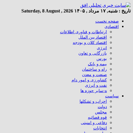
تاریخ :
شنبه, ۱۷ مرداد , ۱۴۰۵
Saturday, 8 August , 2026
صفحه نخست
اقتصادی
ارتباطات و فناوری اطلاعات
اقتصاد بین الملل
اقتصاد کلان و بودجه
انرژی
بازرگانی و تعاون
بورس
بیمه و بانک
راه و ساختمان
صنعت و معدن
کشاورزی و امور دام
نفت و انرژی
ه-سایر حوزه ها
سیاست
احزاب و تشکلها
دولت
مجلس
قوه قضائیه
دفاعی و امنیتی
انتخابات