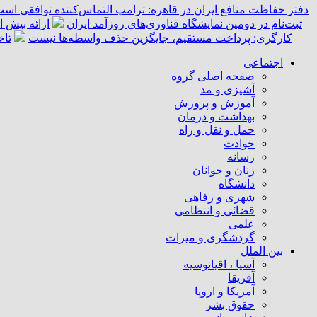
دفتر حفاظت منافع ایران در قاهره: ترامپ التماس‌کننده توافقی است
ثبت‌نام در دومین نمایشگاه فناوری‌های روزآمد ایران
ارائه بیش از ۵۵ هزار خدمت امدادی به زائران اربعین توسط 
کارگری: پرداخت مستقیم، جایگزین حذف واسطه‌ها نیست
تاخ
اجتماعی
صفحه اصلی گروه
آشپزی و مد
آموزش و پرورش
بهداشت و درمان
حمل و نقل و راه
حوادث
رسانه
زنان و جوانان
دانشگاه
شهری و رفاهی
قضائی و انتظامی
علمی
گردشگری و میراث
بین الملل
آسیا ، اقیانوسیه
آفریقا
آمریکا و اروپا
حقوق بشر