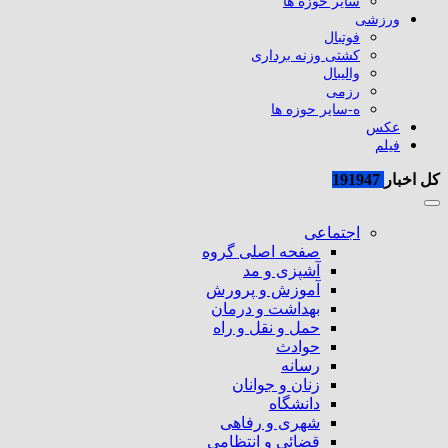
سایر حوزه ها
ورزشی
فوتبال
کشتی وزنه برداری
والیبال
رزمی
ه-سایر حوزه ها
عکس
فیلم
کل اخبار
191947
اجتماعی
صفحه اصلی گروه
آشپزی و مد
آموزش و پرورش
بهداشت و درمان
حمل و نقل و راه
حوادث
رسانه
زنان و جوانان
دانشگاه
شهری و رفاهی
قضائی و انتظامی