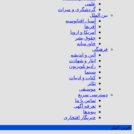
علمی
گردشگری و میراث
بین الملل
آسیا ، اقیانوسیه
آفریقا
آمریکا و اروپا
حقوق بشر
خاورمیانه
فرهنگی
آئین و اندیشه
ایثار و شهادت
رادیو تلویزیون
سینما
کتاب و ادبیات
تئاتر
موسیقی
دسترسی سریع
تماس با ما
تعرفه آگهی
پیوندها
خبرنگار افتخاری
آخرین اخبار