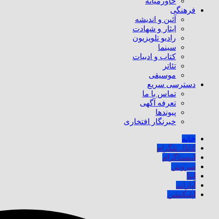
خاورمیانه
فرهنگی
آئین و اندیشه
ایثار و شهادت
رادیو تلویزیون
سینما
کتاب و ادبیات
تئاتر
موسیقی
دسترسی سریع
تماس با ما
تعرفه آگهی
پیوندها
خبرنگار افتخاری
خانه
کانال تلگرام
اینستاگرام
سروش
ایتا
آپارات
اپلیکیشن