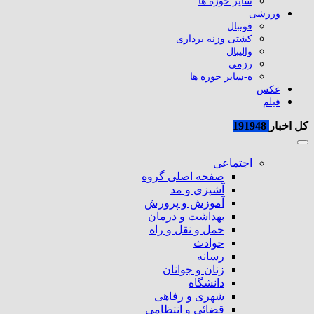
سایر حوزه ها
ورزشی
فوتبال
کشتی وزنه برداری
والیبال
رزمی
ه-سایر حوزه ها
عکس
فیلم
کل اخبار
191948
اجتماعی
صفحه اصلی گروه
آشپزی و مد
آموزش و پرورش
بهداشت و درمان
حمل و نقل و راه
حوادث
رسانه
زنان و جوانان
دانشگاه
شهری و رفاهی
قضائی و انتظامی