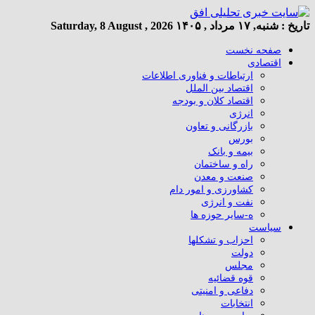
تاریخ :
شنبه, ۱۷ مرداد , ۱۴۰۵
Saturday, 8 August , 2026
صفحه نخست
اقتصادی
ارتباطات و فناوری اطلاعات
اقتصاد بین الملل
اقتصاد کلان و بودجه
انرژی
بازرگانی و تعاون
بورس
بیمه و بانک
راه و ساختمان
صنعت و معدن
کشاورزی و امور دام
نفت و انرژی
ه-سایر حوزه ها
سیاست
احزاب و تشکلها
دولت
مجلس
قوه قضائیه
دفاعی و امنیتی
انتخابات