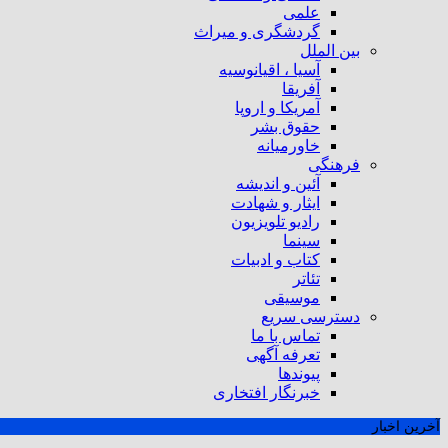
علمی
گردشگری و میراث
بین الملل
آسیا ، اقیانوسیه
آفریقا
آمریکا و اروپا
حقوق بشر
خاورمیانه
فرهنگی
آئین و اندیشه
ایثار و شهادت
رادیو تلویزیون
سینما
کتاب و ادبیات
تئاتر
موسیقی
دسترسی سریع
تماس با ما
تعرفه آگهی
پیوندها
خبرنگار افتخاری
آخرین اخبار