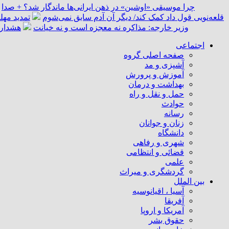
چرا موسیقی «اوشین» در ذهن ایرانی‌ها ماندگار شد؟ + صدا
قلعه‌نویی قول داد کمک کند/ دیگر آن آدم سابق نمی‌شوم
تمدید مهل
وزیر خارجه: مذاکره نه معجزه است و نه خیانت
هشدار 
اجتماعی
صفحه اصلی گروه
آشپزی و مد
آموزش و پرورش
بهداشت و درمان
حمل و نقل و راه
حوادث
رسانه
زنان و جوانان
دانشگاه
شهری و رفاهی
قضائی و انتظامی
علمی
گردشگری و میراث
بین الملل
آسیا ، اقیانوسیه
آفریقا
آمریکا و اروپا
حقوق بشر