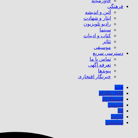
خاورمیانه
فرهنگی
آئین و اندیشه
ایثار و شهادت
رادیو تلویزیون
سینما
کتاب و ادبیات
تئاتر
موسیقی
دسترسی سریع
تماس با ما
تعرفه آگهی
پیوندها
خبرنگار افتخاری
خانه
کانال تلگرام
اینستاگرام
سروش
ایتا
آپارات
اپلیکیشن