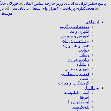
پاسخ سفیر ایران به ادعای وزیر خارجه پیشین آلمان
فورلان جای
هدف‌گذاری پرداخت ۳۰ هزار وام اشتغال تا پایان سال
برر
موسیقی «
اجتماعی
صفحه اصلی گروه
آشپزی و مد
آموزش و پرورش
بهداشت و درمان
حمل و نقل و راه
حوادث
رسانه
زنان و جوانان
دانشگاه
شهری و رفاهی
قضائی و انتظامی
علمی
گردشگری و میراث
بین الملل
آسیا ، اقیانوسیه
آفریقا
آمریکا و اروپا
حقوق بشر