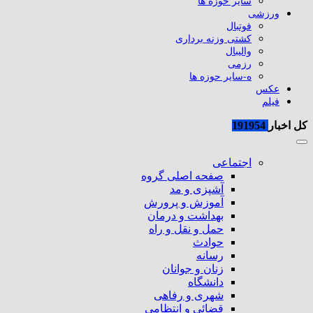
سایر حوزه ها
ورزشی
فوتبال
کشتی وزنه برداری
والیبال
رزمی
ه-سایر حوزه ها
عکس
فیلم
کل اخبار
191954
اجتماعی
صفحه اصلی گروه
آشپزی و مد
آموزش و پرورش
بهداشت و درمان
حمل و نقل و راه
حوادث
رسانه
زنان و جوانان
دانشگاه
شهری و رفاهی
قضائی و انتظامی