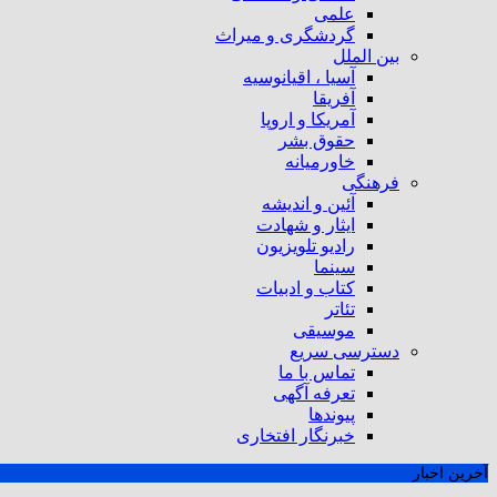
علمی
گردشگری و میراث
بین الملل
آسیا ، اقیانوسیه
آفریقا
آمریکا و اروپا
حقوق بشر
خاورمیانه
فرهنگی
آئین و اندیشه
ایثار و شهادت
رادیو تلویزیون
سینما
کتاب و ادبیات
تئاتر
موسیقی
دسترسی سریع
تماس با ما
تعرفه آگهی
پیوندها
خبرنگار افتخاری
آخرین اخبار