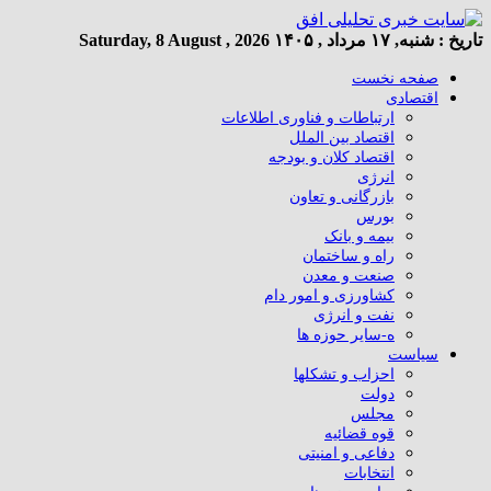
تاریخ :
شنبه, ۱۷ مرداد , ۱۴۰۵
Saturday, 8 August , 2026
صفحه نخست
اقتصادی
ارتباطات و فناوری اطلاعات
اقتصاد بین الملل
اقتصاد کلان و بودجه
انرژی
بازرگانی و تعاون
بورس
بیمه و بانک
راه و ساختمان
صنعت و معدن
کشاورزی و امور دام
نفت و انرژی
ه-سایر حوزه ها
سیاست
احزاب و تشکلها
دولت
مجلس
قوه قضائیه
دفاعی و امنیتی
انتخابات