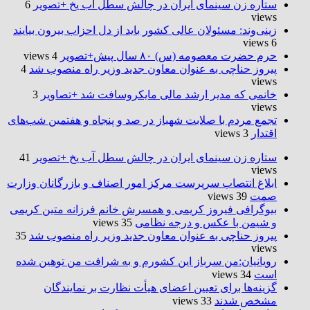
ستاره زن سینمای ایران در چالش سطل آب یخ +تصویر
6
views
زینی‌وند: مسئولان عالی کشور باید از دل احزاب بیرون بیایند
6 views
حرم حضرت‌ معصومه (س) ۸۰ سال پیش+تصویر
4 views
پیروز حناچی به عنوان معاون جدید وزیر راه منصوب شد
4
views
خانمی که مدیر ارشد مالی مایکروسافت شد +تصاویر
3
views
تجمع مردم با صلابت شهباز در صد و پنجاه و هفتمین شب‌های
اقتدار
3 views
ستاره زن سینمای ایران در چالش سطل آب یخ +تصویر
41
views
ابلاغ انتصاب سرپرست مرکز امور اصناف و بازرگانان وزارت
صمت
39 views
بیوگرافی فیروز کریمی و همسرش خانم فرزانه متین کریمی
و شیمن با عکس و درجه نظامی
35 views
پیروز حناچی به عنوان معاون جدید وزیر راه منصوب شد
35
views
رویانیان:من سرباز این کشورم و به شرافت من توهین شده
است
34 views
گزینه‌ها برای تعیین اعضای هیأت نظارت بر نمایندگان
مشخص شدند
33 views