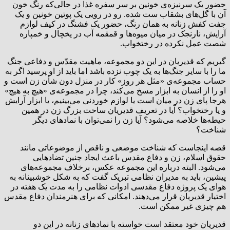
حضور یک سرنیزه‌ی خونین بر سر سفره غذا در حالی‌که رنگ خون
آن با گل‌های بشقاب‌ ست شده. رو در رویی یک پوتین خونین و یک
جفت کفش زنانه به همان رنگ، حضور یک فشنگ در کیف لوازم
آرایش، نارنجک در میان میوه‌ها و قمقمه آب در یخچال و خمپاره
شصت عمل نکرده در رختخواب.
گیریم که قدیریان در این دو مجموعه، ماهیت مقدّس و دفاعی جنگ
ما را با سایر جنگ‌ها به یک چوب نزده باشد اما باید از او پرسید اگر به
حساب مجموعه‌ی «مثل هر روز» کار در منزل دون شأن زن است و
او را از انسان به ابزار مسخ می‌کند، چرا در مجموعه‌ی «هیچ به هیچ»
هرجا پای زن در میان است یا لوازم خوردنی می‌بینیم، یا ابزار آرایش
و یا رختخواب؟ آیا در تعریف قدیریان ساحت بزرگ زن در همین
حیطه‌ها خلاصه می‌شود؟ آیا زن را نمی‌توان با نمادهای دیگر
شناخت؟
قصه اینجاست که شناخت موضعی و ناقص از موضوعاتی مانند
حقوق اسلام، زن و دفاع مقدس باعث ایجاد چنین تضادهایی
می‌شود. البته درباره این مجموعه عکس، برخلاف مجموعه‌های
پیشین، باید به مدیران نظامی تبریک گفت که به شکل خوشبینانه به
هوای یک پروژه دفاع مقدسی ادوات نظامی را به مدت یک هفته در
اختیار قدیریان قرار می‌دهند. امکانی که برای هنرمندان دفاع مقدس
هم چیزی غیر ممکن است.
قدیریان خود معتقد است خواسته با نمادهای زنانه در این دو