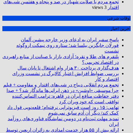
تجمع مردم با صلابت شهباز در صد و پنجاه و هفتمین شب‌های
اقتدار
3 views
اوقات شرعی
آخرین اخبار
پاسخ سفیر ایران به ادعای وزیر خارجه پیشین آلمان
فورلان جایگزین بیلسا شد؛ ستاره روی نیمکت اروگوئه
نشست
پلتفرم ‌های طلا و نقره؛ آزادی بازار یا صیانت از منابع راهبردی
در اقتصاد تحریمی؟
هدف‌گذاری پرداخت ۳۰ هزار وام اشتغال تا پایان سال
بررسی ضوابط افزایش اعتبار کالابرگ در نشست وزرای
اقتصاد و کار
تجمع مردم انقلابی دیباج در شب‌های اقتدار و مقاومت + فیلم
چرا موسیقی «اوشین» در ذهن ایرانی‌ها ماندگار شد؟ + صدا
دفتر حفاظت منافع ایران در قاهره: ترامپ التماس‌کننده
توافقی است که خود ویران کرد
تهامی: ۱۵ روز است فیزیوتراپی نرفته‌ام؛ قلعه‌نویی قول داد
کمک کند/ دیگر آن آدم سابق نمی‌شوم
تمدید مهلت ثبت‌نام در دومین نمایشگاه فناوری‌های روزآمد
ایران
ارائه بیش از ۵۵ هزار خدمت امدادی به زائران اربعین توسط