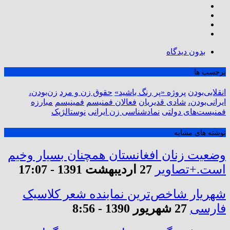
بدون دیدگاه
برچسب ها
انقلابی‌بودن
پروژه «پر رنگ باشید»
حقوق زن و مرد
زن‌بودن،
ایرانی‌بودن،
شادی قدیریان
فعالان فمنیسم
فمینیسم
مبارزه
فمنیست‌های دولتی
نمادشناسی زن ایرانی
نوستالژیک
نوشته های مشابه
وضعیت زنان افغانستان همچنان بسیار وخیم
است.+تصاویر
27 اردیبهشت 1391 - 17:07
شهریار شاخص‌ترین نماینده شعر کلاسیک
فارسی
27 شهریور 1390 - 8:56