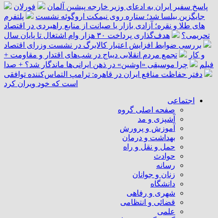
پاسخ سفیر ایران به ادعای وزیر خارجه پیشین آلمان
فورلان
جایگزین بیلسا شد؛ ستاره روی نیمکت اروگوئه نشست
پلتفرم
‌های طلا و نقره؛ آزادی بازار یا صیانت از منابع راهبردی در اقتصاد
تحریمی؟
هدف‌گذاری پرداخت ۳۰ هزار وام اشتغال تا پایان سال
بررسی ضوابط افزایش اعتبار کالابرگ در نشست وزرای اقتصاد
و کار
تجمع مردم انقلابی دیباج در شب‌های اقتدار و مقاومت +
فیلم
چرا موسیقی «اوشین» در ذهن ایرانی‌ها ماندگار شد؟ + صدا
دفتر حفاظت منافع ایران در قاهره: ترامپ التماس‌کننده توافقی
است که خود ویران کرد
اجتماعی
صفحه اصلی گروه
آشپزی و مد
آموزش و پرورش
بهداشت و درمان
حمل و نقل و راه
حوادث
رسانه
زنان و جوانان
دانشگاه
شهری و رفاهی
قضائی و انتظامی
علمی