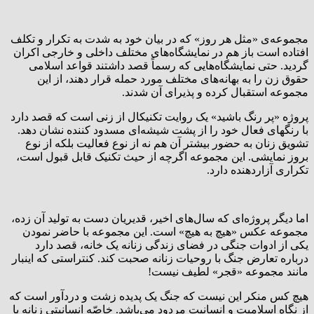
مجموعه‌ی «مثل هر روز» که در بیان خود به شدت به تکرار و تکلف
افتاده است باز هم در نمایشگاه‌های مختلف داخلی و خارجی اکران
گردید. حتی نمایشگاه‌هایی که رسماً قصد داشتند قواعد اسلامی
حقوق زن را به بهانه‌های مختلف مورد حمله قرار دهند، از این
مجموعه استقبال کرده و پذیرای آن شدند.
پروژه «پر رنگ باشید» یک روایت تکنیکال از زنی است که قصد دارد
با رنگهای فعال خود را از پشت شیشه‌ای مسدود کننده نشان دهد.
تشویق زنان به حضور بیشتر آن هم نه از نوع فعالیت بلکه از نوع
بروز نمایشی. این مجموعه اگرچه از حیث تکنیک قابل قبول است،
تکراری آزاردهنده دارد.
اما دیگر پروژه‌ای که سال‌های اخیر، قدیریان دست به تولید آن زده،
مجموعه عکس «هیچ به هیچ» است. این مجموعه با حاضر نمودن
یکی از ادوات جنگی در فضای زندگی زنانه یک خانه، قصد دارد
درباره تعارض جنگ با روحیات زنانه صحبت کند. کنتراستی که اینبار
مانند مجموعه «قجر» لطیف نیست!
هیچ کس منکر این نیست که جنگ یک پدیده زشت و دردآور است که
از نگاه اسلامیت و انسانیت مردود می‌باشد. خاصّه انسانیتی زنانه با