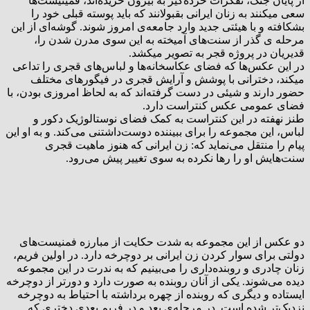
از پایان جنگ، تفکرات خرده‌گیر به بیرون خزیده‌اند، فمینیست‌ها
سعی میکنند به زنان ایرانی بقبولانند که باید پوسته قبلی خود را
بشکافته و با هیئتی جدید وارد جامعه‌ی امروز شوند. گوشه‌ای از این
مرحله ی گذر از سنت‌های آمیخته به این سوی مدرن شدن را،
قدیریان در پروژه قجر به تصویر میکشد.
در این عکس‌ها که فضای عکاسخانه‌ها و لباس‌های قجری را تداعی
میکند، دخترانی با پوشش و آرایش قجری در فیگورهای مختلف
حضور دارند و شیئی در دست گرفته‌اند که به لحاظ امروزی بودن، با
فضای عمومی عکس کنتراست دارد.
طنز نهفته در این کنتراست به کمک فضای نوستالوژیک دکور و
لباس، این مجموعه را برای ببیننده دوست‌داشتنی می‌کند. و به او این
پیام را منتقل می‌نماید که: زن ایرانی که هنوز ماهیت قجری
سنت‌هایش او را رها نکرده به سوی تغییر پیش می‌رود.
دو عکس از این مجموعه به شدت حکایت از مبارزه فمنیست‌های
دولتی برای سوار کردن زن ایرانی بر دوچرخه دارد. در اولین فریم،
زنان چادری و روبنده‌داری را می‌بینیم که به ندرت در این مجموعه
دیده می‌شوند. یکی از آنان روبنده به صورت دارد و دورتر از دوچرخه
ایستاده و دیگری که روبنده از چهره برداشته با احتیاط به دوچرخه
نزدیک‌تر شده است. در مرحله‌ی بعد و در فریم بعدی دختری که