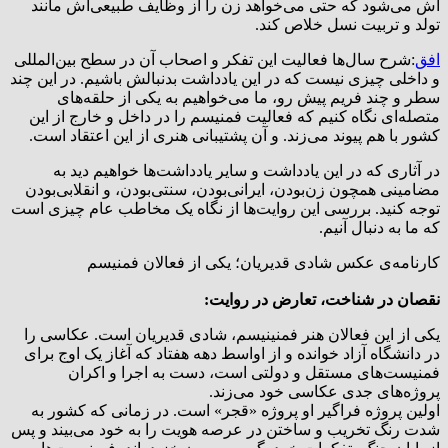
آش می‌شود که حتی می‌خواهد زن را از وظایف طبیعی‌اش مانند
تولد و تربیت نسل خلاص کند.
افق
:شرح سال‌ها فعالیت این تفکر و اصحاب آن در سطح بین‌المللی
و داخلی چیزی نیست که در این یادداشت بدنبالش باشیم. در این چند
سطر و چند فریم پیش رو، ما می‌خواهیم به یکی از حلقه‌های
متصله‌ای نگاه کنیم که فعالیت فمنیسم را در داخل و خارج از این
کشور با هم پیوند می‌زند. و آن پشتیبانی هنری از این اعتقاد است.
در آثاری که در این یادداشت و سایر یادداشت‌ها خواهیم دید به
مضامینی همچون زن‌بودن، ایرانی‌بودن، سنتی‌بودن، و انقلابی‌بودن
توجه کنید. بررسی این روایت‌ها از نگاه یک مخاطب عام چیزی است
که ما به دنبال آنیم.
کارنامه‌ی عکس شادی قدیریان؛ یکی از فعالان فمنیسم
نقصان در شناخت، تعارض در روایت:
یکی از این فعالان هنر فمنینیسم، شادی قدیریان است. عکاسی را
در دانشگاه آزاد خوانده و از اواسط دهه هفتاد که آغاز یک اوج برای
فمنیست‌های مستقل و دولتی است، دست به اجرا و اکران
پروژه‌های جدی عکاسی خود می‌زند.
اولین پروژه فراگیر او پروژه «قجر» است. در زمانی که کشور به
شدت رنگ تخریب و ساختن در عرصه هویت را به خود می‌بیند و پس