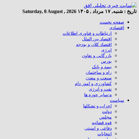
تاریخ :
شنبه, ۱۷ مرداد , ۱۴۰۵
Saturday, 8 August , 2026
صفحه نخست
اقتصادی
ارتباطات و فناوری اطلاعات
اقتصاد بین الملل
اقتصاد کلان و بودجه
انرژی
بازرگانی و تعاون
بورس
بیمه و بانک
راه و ساختمان
صنعت و معدن
کشاورزی و امور دام
نفت و انرژی
ه-سایر حوزه ها
سیاست
احزاب و تشکلها
دولت
مجلس
قوه قضائیه
دفاعی و امنیتی
انتخابات