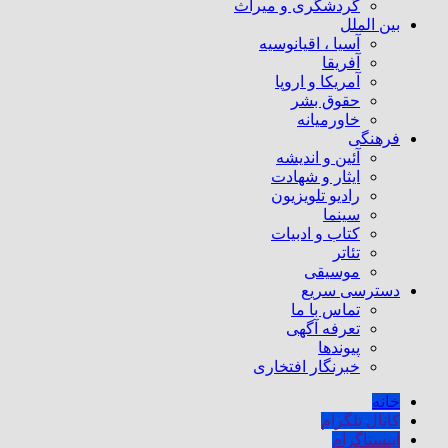
گردشگری و میراث
بین الملل
آسیا ، اقیانوسیه
آفریقا
آمریکا و اروپا
حقوق بشر
خاورمیانه
فرهنگی
آئین و اندیشه
ایثار و شهادت
رادیو تلویزیون
سینما
کتاب و ادبیات
تئاتر
موسیقی
دسترسی سریع
تماس با ما
تعرفه آگهی
پیوندها
خبرنگار افتخاری
خانه
کانال تلگرام
اینستاگرام