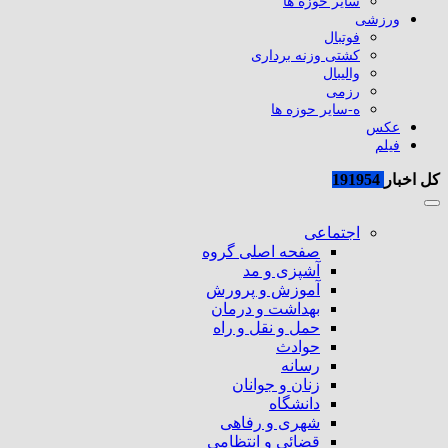
سایر حوزه ها
ورزشی
فوتبال
کشتی وزنه برداری
والیبال
رزمی
ه-سایر حوزه ها
عکس
فیلم
کل اخبار
191954
اجتماعی
صفحه اصلی گروه
آشپزی و مد
آموزش و پرورش
بهداشت و درمان
حمل و نقل و راه
حوادث
رسانه
زنان و جوانان
دانشگاه
شهری و رفاهی
قضائی و انتظامی