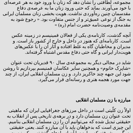
مجموعه، لطافتی را نشان دهد که زنان با ورود خود به هر عرصه‌ای
با خود می‌آورند. بماند که حتی ورود زنان ما به عرصه‌ی دفاع
مقدسمان چنین ره‌آوردی نداشت. هویت بخشی زنان مسلمان ایرانی
به جنگ از نوعی عمیق‌تر و از جنس متفاوت بود. « رجوع شود به
مقدمه‌ی وصیت‌نامه حضرت امام (ره) »
آنچه گذشت، کارنامه‌ی یکی از فعالان فمینیسم در زمینه عکس
است. کارنامه‌ای که هنوز در داخل و خارج از کشور باز است. و
مدیران و مخاطبان گاه به غلط افتاده و آثار آن را با عکس‌های
هویت‌دار ایرانی و گاه حتی دفاع مقدس اشتباه گرفته‌اند.
شاید در مجالی دیگر به مجموعه‌ی سال ۹۰ قدیریان تحت عنوان
«شاپرک خانوم» و همچنین سایر عکاسان فمنیسم بپردازیم تا روشن
شود این جبهه چند خاکریز دارد. و زن مسلمان انقلابی ایران، از چند
جهت مورد هجمه هنری و رسانه‌ای قرار می‌گیرد.
مبارزه با زن مسلمان انقلابی
اولاً زن کلّیتی است در داخل مرزهای جغرافیایی ایران که ماهیتی
تحت عنوان زن مسلمان دارد و در برهه‌ی تاریخی پس از انقلاب به
حقیقتی تبدیل شده که می‌توانیم آن را زن مسلمان انقلابی بنامیم.
این چیزی است که بدخواهان باید با آن مبارزه کنند. یعنی حقیقتی
بزرگ و پیشرفته که مبارزه با آن از راه‌های گذشته ممکن نیست. و