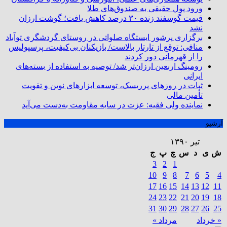
ورود پول حقیقی به صندوق‌های طلا
قیمت گوسفند زنده ۳۰ درصد کاهش یافت؛ گوشت ارزان
نشد
برگزاری پرشور ایستگاه صلواتی در روستای گردشگری توآباد
منافی: توقع از تارتار بالاست/ بازیکنان بی‌کیفیت، پرسپولیس
را از قهرمانی دور کردند
رومینگ اربعین ارزان‌تر شد/ توصیه به استفاده از بسته‌های
ایرانی
ثبات در روزهای پرریسک، توسعه ابزارهای نوین و تقویت
تأمین مالی
نماینده ولی فقیه: عزت در سایه مقاومت به‌دست می‌آید
آرشیو
تیر ۱۳۹۰
ش
ی
د
س
چ
پ
ج
3
2
1
10
9
8
7
6
5
4
17
16
15
14
13
12
11
24
23
22
21
20
19
18
31
30
29
28
27
26
25
« خرداد
مرداد »