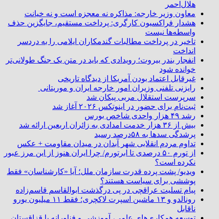
هلال‌احمر
معاون وزیر خارجه: مذاکره نه معجزه است و نه خیانت
هشدار فراکسیون کارگری: پرداخت مستقیم، جایگزین حذف
واسطه‌ها نیست
تاخیر در پرداخت مطالبات گندمکاران ایلامی را به دردسر
انداخت
انفجار بندر بیروت؛ رویدادی که باید در متن یک جنگ طولانی‌تر
خوانده شود
غیرقابل اعتماد بودن آمریکا از دیدگاه تاریخی
رایزنی تلفنی وزیران امور خارجه ایران و موریتانی
سرپرست استقلال مربی پیکان شد
ثبت‌نام برای حضور در اینوتکس ۲۰۲۶ آغاز شد
رشد ۴۹ هزار واحدی شاخص بورس
بیش از ۳۶ هزار خدمت امدادی به زائران اربعین ارائه شد
پرشدگی سدها به ۵۸درصد رسید
تداوم مردم انقلابی شهر آبدان در میدان مقاومت + عکس
از تورم ۵۰ درصدی تا ابرتورم/ چرا ایران هنوز از این مرز عبور
نکرده است؟
ویدیو/ پشت پرده قدرت سازمان ملل؛ آیا «کارشناسان» فقط
پوششی برای سیاست هستند؟
پیام تسلیت عراقچی در پی درگذشت ابوالقاسم قاسم‌زاده
رونالدو و ۱۳ ماشین اسپرت لاکچری؛ فقط ۱۱ میلیون یورو
ناقابل
توسعه همکاری‌های علمی، آموزشی و فناورانه با قزاقستان