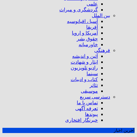
علمی
گردشگری و میراث
بین الملل
آسیا ، اقیانوسیه
آفریقا
آمریکا و اروپا
حقوق بشر
خاورمیانه
فرهنگی
آئین و اندیشه
ایثار و شهادت
رادیو تلویزیون
سینما
کتاب و ادبیات
تئاتر
موسیقی
دسترسی سریع
تماس با ما
تعرفه آگهی
پیوندها
خبرنگار افتخاری
آخرین اخبار