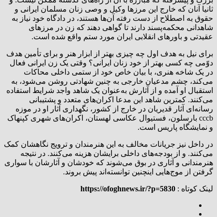
ثانیا آنان که خارج این مرزها وکیل و وصی زنان مسلمان ایرانی و
حقوق به اصطلاح از دست رفته آن‌ها هستند، در دادگاه خود نیاز به
شاهدانی محکمه‌پسند دارند تا گواهی دهند که زن در مرزهای
عقیدتی و باورهای انقلابی ایران مورد ستم واقع شده است.
برای نیل به هدف اول چه چیزی بهتر از ابزار هنر و برای تأمین هدف
دوّمی چه کسی بهتر از خود زنان ایرانی؟ وقتی یک زن ایرانی فعال
در یک شاخه هنری، با بیان خاص خود از ستمی داخلی محاکات
می‌کند، چشم مدعیان خارجی به چنین شهادتی روشن می‌شود، به
استقبال او آمده و از آثارش به‌عنوان یک شاهد واجد شرایط استفاده
می‌کنند. کمترین شاهد این مدعا اکران‌های متعدد و پشتیبانی
رسانه‌ای آثار قدیریان در خارج از کشور، نگهداری آثار او در موزه
cccb بارسلون، فستیوال عکاسی لهستان، اکران‌های شهری کپنهاک
و نمایشگاه پاریس است.
در داخل نیز جریانات مخالف به این هنرمندان و ترویج نگاهشان کمک
می‌کنند. و از بودجه‌های داخلی برایشان هزینه می‌کنند. در نتیجه
هنرمندانی و آثاری در بوق می‌شوند که خودشان و آثارشان با سواری
گرفتن از موج‌هایی اینچنین توانسته‌اند پیش بروند.
لینک کوتاه :
https://ofoghnews.ir/?p=5830