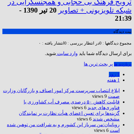
ترویج‌ فرهنگ بی حجابی و همجنسگرایی در
شبکه تلویزیونی + تصاویر
20 تیر 1390 -
21:39
ثبت دیدگاه
مجموع دیدگاهها : 0
در انتظار بررسی : 0
انتشار یافته : ۰
برای ارسال دیدگاه شما باید
وارد سایت
شوید.
پر بحث ترین ها
پربازدید ها
1 روز
1 هفته
ابلاغ انتصاب سرپرست مرکز امور اصناف و بازرگانان وزارت
صمت
9 views
قابلیت کاهش ۵۰ درصدی مصرف آب کشاورزی با
فناوری‌های جدید
6 views
گزینه‌ها برای تعیین اعضای هیأت نظارت بر نمایندگان
مشخص شدند
6 views
رویانیان:من سرباز این کشورم و به شرافت من توهین شده
است
6 views