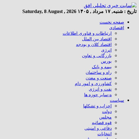
تاریخ :
شنبه, ۱۷ مرداد , ۱۴۰۵
Saturday, 8 August , 2026
صفحه نخست
اقتصادی
ارتباطات و فناوری اطلاعات
اقتصاد بین الملل
اقتصاد کلان و بودجه
انرژی
بازرگانی و تعاون
بورس
بیمه و بانک
راه و ساختمان
صنعت و معدن
کشاورزی و امور دام
نفت و انرژی
ه-سایر حوزه ها
سیاست
احزاب و تشکلها
دولت
مجلس
قوه قضائیه
دفاعی و امنیتی
انتخابات