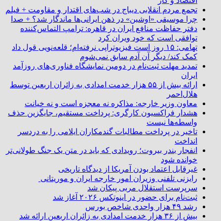
اقتصاد و کار
تجمع مردم انقلابی دیباج در شب‌های اقتدار و مقاومت + فیلم
چرا موسیقی «اوشین» در ذهن ایرانی‌ها ماندگار شد؟ + صدا
دفتر حفاظت منافع ایران در قاهره: ترامپ التماس‌کننده
توافقی است که خود ویران کرد
تهامی: ۱۵ روز است فیزیوتراپی نرفته‌ام؛ قلعه‌نویی قول داد
کمک کند/ دیگر آن آدم سابق نمی‌شوم
تمدید مهلت ثبت‌نام در دومین نمایشگاه فناوری‌های روزآمد
ایران
ارائه بیش از ۵۵ هزار خدمت امدادی به زائران اربعین توسط
هلال‌احمر
معاون وزیر خارجه: مذاکره نه معجزه است و نه خیانت
هشدار فراکسیون کارگری: پرداخت مستقیم، جایگزین حذف
واسطه‌ها نیست
تاخیر در پرداخت مطالبات گندمکاران ایلامی را به دردسر
انداخت
انفجار بندر بیروت؛ رویدادی که باید در متن یک جنگ طولانی‌تر
خوانده شود
غیرقابل اعتماد بودن آمریکا از دیدگاه تاریخی
رایزنی تلفنی وزیران امور خارجه ایران و موریتانی
سرپرست استقلال مربی پیکان شد
ثبت‌نام برای حضور در اینوتکس ۲۰۲۶ آغاز شد
رشد ۴۹ هزار واحدی شاخص بورس
بیش از ۳۶ هزار خدمت امدادی به زائران اربعین ارائه شد