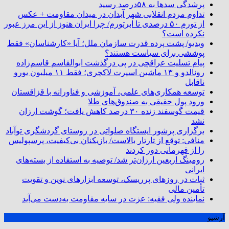
پرشدگی سدها به ۵۸درصد رسید
تداوم مردم انقلابی شهر آبدان در میدان مقاومت + عکس
از تورم ۵۰ درصدی تا ابرتورم/ چرا ایران هنوز از این مرز عبور
نکرده است؟
ویدیو/ پشت پرده قدرت سازمان ملل؛ آیا «کارشناسان» فقط
پوششی برای سیاست هستند؟
پیام تسلیت عراقچی در پی درگذشت ابوالقاسم قاسم‌زاده
رونالدو و ۱۳ ماشین اسپرت لاکچری؛ فقط ۱۱ میلیون یورو
ناقابل
توسعه همکاری‌های علمی، آموزشی و فناورانه با قزاقستان
ورود پول حقیقی به صندوق‌های طلا
قیمت گوسفند زنده ۳۰ درصد کاهش یافت؛ گوشت ارزان
نشد
برگزاری پرشور ایستگاه صلواتی در روستای گردشگری توآباد
منافی: توقع از تارتار بالاست/ بازیکنان بی‌کیفیت، پرسپولیس
را از قهرمانی دور کردند
رومینگ اربعین ارزان‌تر شد/ توصیه به استفاده از بسته‌های
ایرانی
ثبات در روزهای پرریسک، توسعه ابزارهای نوین و تقویت
تأمین مالی
نماینده ولی فقیه: عزت در سایه مقاومت به‌دست می‌آید
آرشیو