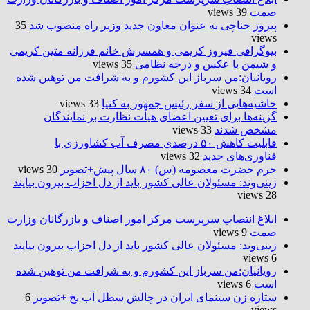
صمت
39 views
پیروز حناچی به عنوان معاون جدید وزیر راه منصوب شد
35
views
بیوگرافی فیروز کریمی و همسرش خانم فرزانه متین کریمی
و شیمن با عکس و درجه نظامی
35 views
رویانیان:من سرباز این کشورم و به شرافت من توهین شده
است
34 views
حاشیه‌هایی از سفر رئیس جمهور به کنیا
33 views
گزینه‌ها برای تعیین اعضای هیأت نظارت بر نمایندگان
مشخص شدند
33 views
قابلیت کاهش ۵۰ درصدی مصرف آب کشاورزی با
فناوری‌های جدید
32 views
حرم حضرت‌ معصومه (س) ۸۰ سال پیش+تصویر
30 views
زینی‌وند: مسئولان عالی کشور باید از دل احزاب بیرون بیایند
28 views
ابلاغ انتصاب سرپرست مرکز امور اصناف و بازرگانان وزارت
صمت
9 views
زینی‌وند: مسئولان عالی کشور باید از دل احزاب بیرون بیایند
6 views
رویانیان:من سرباز این کشورم و به شرافت من توهین شده
است
6 views
ستاره زن سینمای ایران در چالش سطل آب یخ +تصویر
6
views