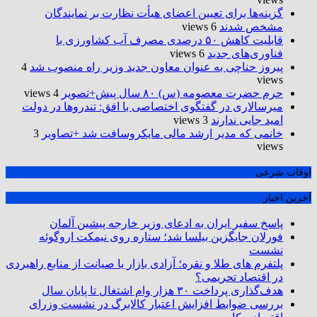
گزینه‌ها برای تعیین اعضای هیأت نظارت بر نمایندگان
مشخص شدند
6 views
قابلیت کاهش ۵۰ درصدی مصرف آب کشاورزی با
فناوری‌های جدید
6 views
پیروز حناچی به عنوان معاون جدید وزیر راه منصوب شد
4
views
حرم حضرت‌ معصومه (س) ۸۰ سال پیش+تصویر
4 views
میرسالاری در گفتگوی اختصاصی با افق: تندروها در دولت
امید جایی ندارند
3 views
خانمی که مدیر ارشد مالی مایکروسافت شد +تصاویر
3
views
اوقات شرعی
آخرین اخبار
پاسخ سفیر ایران به ادعای وزیر خارجه پیشین آلمان
فورلان جایگزین بیلسا شد؛ ستاره روی نیمکت اروگوئه
نشست
پلتفرم ‌های طلا و نقره؛ آزادی بازار یا صیانت از منابع راهبردی
در اقتصاد تحریمی؟
هدف‌گذاری پرداخت ۳۰ هزار وام اشتغال تا پایان سال
بررسی ضوابط افزایش اعتبار کالابرگ در نشست وزرای