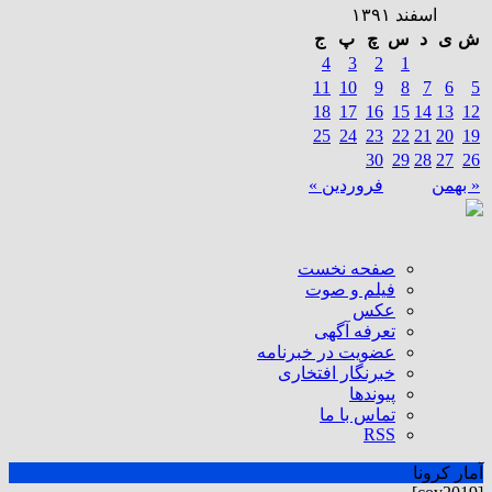
اسفند ۱۳۹۱
ش
ی
د
س
چ
پ
ج
4
3
2
1
11
10
9
8
7
6
5
18
17
16
15
14
13
12
25
24
23
22
21
20
19
30
29
28
27
26
« بهمن
فروردین »
صفحه نخست
فیلم و صوت
عکس
تعرفه آگهی
عضویت در خبرنامه
خبرنگار افتخاری
پیوندها
تماس با ما
RSS
آمار کرونا