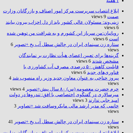
1 هفته
ابلاغ انتصاب سرپرست مرکز امور اصناف و بازرگانان وزارت
صمت
9 views
زینی‌وند: مسئولان عالی کشور باید از دل احزاب بیرون بیایند
6 views
رویانیان:من سرباز این کشورم و به شرافت من توهین شده
است
6 views
ستاره زن سینمای ایران در چالش سطل آب یخ +تصویر
6
views
گزینه‌ها برای تعیین اعضای هیأت نظارت بر نمایندگان
مشخص شدند
6 views
قابلیت کاهش ۵۰ درصدی مصرف آب کشاورزی با
فناوری‌های جدید
6 views
پیروز حناچی به عنوان معاون جدید وزیر راه منصوب شد
4
views
حرم حضرت‌ معصومه (س) ۸۰ سال پیش+تصویر
4 views
میرسالاری در گفتگوی اختصاصی با افق: تندروها در دولت
امید جایی ندارند
3 views
خانمی که مدیر ارشد مالی مایکروسافت شد +تصاویر
3
views
ستاره زن سینمای ایران در چالش سطل آب یخ +تصویر
41
views
ابلاغ انتصاب سرپرست مرکز امور اصناف و بازرگانان وزارت