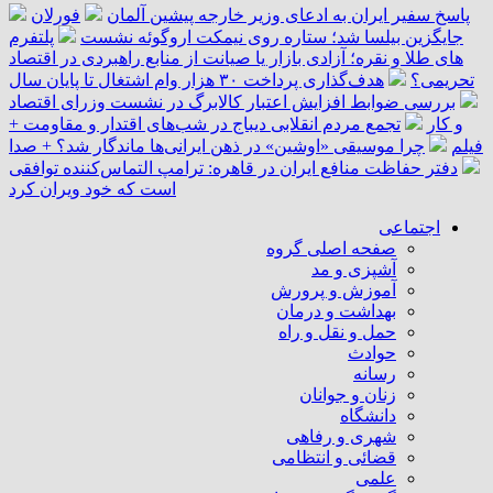
پاسخ سفیر ایران به ادعای وزیر خارجه پیشین آلمان
فورلان
جایگزین بیلسا شد؛ ستاره روی نیمکت اروگوئه نشست
پلتفرم
‌های طلا و نقره؛ آزادی بازار یا صیانت از منابع راهبردی در اقتصاد
تحریمی؟
هدف‌گذاری پرداخت ۳۰ هزار وام اشتغال تا پایان سال
بررسی ضوابط افزایش اعتبار کالابرگ در نشست وزرای اقتصاد
و کار
تجمع مردم انقلابی دیباج در شب‌های اقتدار و مقاومت +
فیلم
چرا موسیقی «اوشین» در ذهن ایرانی‌ها ماندگار شد؟ + صدا
دفتر حفاظت منافع ایران در قاهره: ترامپ التماس‌کننده توافقی
است که خود ویران کرد
اجتماعی
صفحه اصلی گروه
آشپزی و مد
آموزش و پرورش
بهداشت و درمان
حمل و نقل و راه
حوادث
رسانه
زنان و جوانان
دانشگاه
شهری و رفاهی
قضائی و انتظامی
علمی