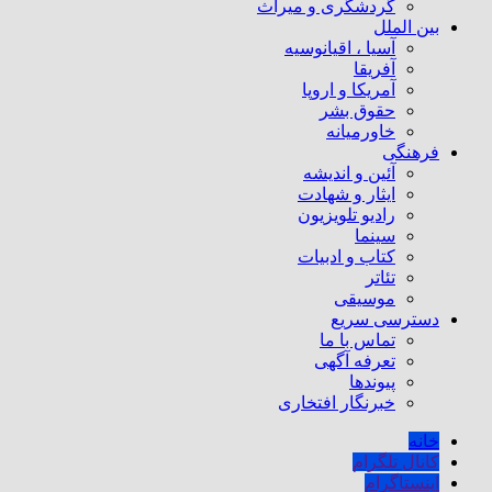
گردشگری و میراث
بین الملل
آسیا ، اقیانوسیه
آفریقا
آمریکا و اروپا
حقوق بشر
خاورمیانه
فرهنگی
آئین و اندیشه
ایثار و شهادت
رادیو تلویزیون
سینما
کتاب و ادبیات
تئاتر
موسیقی
دسترسی سریع
تماس با ما
تعرفه آگهی
پیوندها
خبرنگار افتخاری
خانه
کانال تلگرام
اینستاگرام