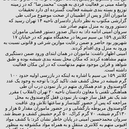
واصله مبنی بر فعالیت فردی به هویت “محمدرضا” که در زمینه
توزیع و بسته بندی شیشه فعالیت گسترده ای دارد تحقیقات
ماموران آغاز و پس از اطمینان از صحت موضوع مراتب طی
گزارشی مکتوب به نظر دادیار دادسرای ناحیه ۱۴ تهران رسید که
دستور ورود به منزل متهم صادر شد.
سروان امینی ادامه داد: به دنبال صدور دستور قضایی ماموران
کلانتری ۱۵۹ بی سیم سریعا در مخفیگاه متهم که در خیابان ۱۷
شهریور بود حاضر و ضمن رعایت موازین شرعی و قانونی نسبت به
ورود به منزل وی اقدام کردند.
امینی اظهار داشت: ماموران در همان ابتدای ورود ضمن دستگیری
متهم مشاهده کردند که مکان محل بسته بندی شیشه بوده و طبق
شواهد و قراین موجود متهم مدتهاست که در این مکان فعالیت
داشته است.
کلانتر ۱۵۹ بی سیم با اشاره به اینکه در بازرسی اولیه حدود ۱۰۰
گرم شیشه در محل کشف شد، تاکید کرد: با توجه به وجود یک عدد
گاوصندوق و عدم همکاری متهم در باز نمودن درب آن طی
هماهنگی تلفنی با معاون دادستان ناحیه ۲۰ تهران (انقلاب ) مقرر
شد یک نفر قفل ساز جهت باز نمودن قفل گاوصندوق به محل
مراجعه که پس ار حضور کلیدساز و ساعتها تلاش وی عاقبت
گاوصندوق مربوطه بازگشایی و در حضور ماموران مقدار ۵ هزار و
۱۳۰گرم شیشه، ۷۰ گرم کراک، ۵۰ گرم حشیش کشف و ضبط شد.
سروان محمدحسین امینی در پایان خاطر نشان کرد: با کشف مواد
افیونی متهم به کلانتری منتقل و به همراه مواد مکشوفه به منظور