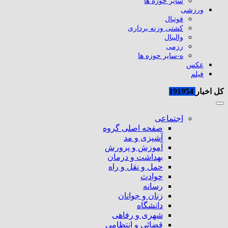
سایر حوزه ها
ورزشی
فوتبال
کشتی وزنه برداری
والیبال
رزمی
ه-سایر حوزه ها
عکس
فیلم
کل اخبار
191954
اجتماعی
صفحه اصلی گروه
آشپزی و مد
آموزش و پرورش
بهداشت و درمان
حمل و نقل و راه
حوادث
رسانه
زنان و جوانان
دانشگاه
شهری و رفاهی
قضائی و انتظامی