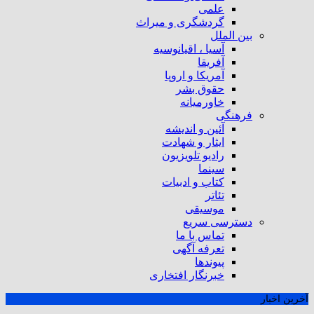
علمی
گردشگری و میراث
بین الملل
آسیا ، اقیانوسیه
آفریقا
آمریکا و اروپا
حقوق بشر
خاورمیانه
فرهنگی
آئین و اندیشه
ایثار و شهادت
رادیو تلویزیون
سینما
کتاب و ادبیات
تئاتر
موسیقی
دسترسی سریع
تماس با ما
تعرفه آگهی
پیوندها
خبرنگار افتخاری
آخرین اخبار