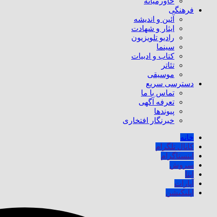
خاورمیانه
فرهنگی
آئین و اندیشه
ایثار و شهادت
رادیو تلویزیون
سینما
کتاب و ادبیات
تئاتر
موسیقی
دسترسی سریع
تماس با ما
تعرفه آگهی
پیوندها
خبرنگار افتخاری
خانه
کانال تلگرام
اینستاگرام
سروش
ایتا
آپارات
اپلیکیشن