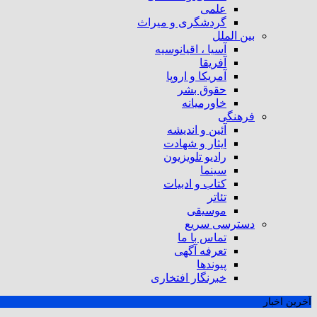
علمی
گردشگری و میراث
بین الملل
آسیا ، اقیانوسیه
آفریقا
آمریکا و اروپا
حقوق بشر
خاورمیانه
فرهنگی
آئین و اندیشه
ایثار و شهادت
رادیو تلویزیون
سینما
کتاب و ادبیات
تئاتر
موسیقی
دسترسی سریع
تماس با ما
تعرفه آگهی
پیوندها
خبرنگار افتخاری
آخرین اخبار