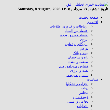
تاریخ :
شنبه, ۱۷ مرداد , ۱۴۰۵
Saturday, 8 August , 2026
صفحه نخست
اقتصادی
ارتباطات و فناوری اطلاعات
اقتصاد بین الملل
اقتصاد کلان و بودجه
انرژی
بازرگانی و تعاون
بورس
بیمه و بانک
راه و ساختمان
صنعت و معدن
کشاورزی و امور دام
نفت و انرژی
ه-سایر حوزه ها
سیاست
احزاب و تشکلها
دولت
مجلس
قوه قضائیه
دفاعی و امنیتی
انتخابات