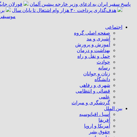
پاسخ سفیر ایران به ادعای وزیر خارجه پیشین آلمان
فورلان جای
هدف‌گذاری پرداخت ۳۰ هزار وام اشتغال تا پایان سال
برر
موسیقی «
اجتماعی
صفحه اصلی گروه
آشپزی و مد
آموزش و پرورش
بهداشت و درمان
حمل و نقل و راه
حوادث
رسانه
زنان و جوانان
دانشگاه
شهری و رفاهی
قضائی و انتظامی
علمی
گردشگری و میراث
بین الملل
آسیا ، اقیانوسیه
آفریقا
آمریکا و اروپا
حقوق بشر