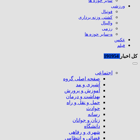
سایر حوزه ها
ورزشی
فوتبال
کشتی وزنه برداری
والیبال
رزمی
ه-سایر حوزه ها
عکس
فیلم
کل اخبار
191954
اجتماعی
صفحه اصلی گروه
آشپزی و مد
آموزش و پرورش
بهداشت و درمان
حمل و نقل و راه
حوادث
رسانه
زنان و جوانان
دانشگاه
شهری و رفاهی
قضائی و انتظامی