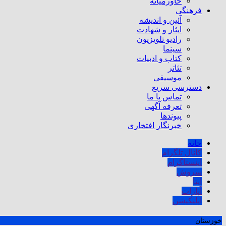
خاورمیانه
فرهنگی
آئین و اندیشه
ایثار و شهادت
رادیو تلویزیون
سینما
کتاب و ادبیات
تئاتر
موسیقی
دسترسی سریع
تماس با ما
تعرفه آگهی
پیوندها
خبرنگار افتخاری
خانه
کانال تلگرام
اینستاگرام
سروش
ایتا
آپارات
اپلیکیشن
خوزستان