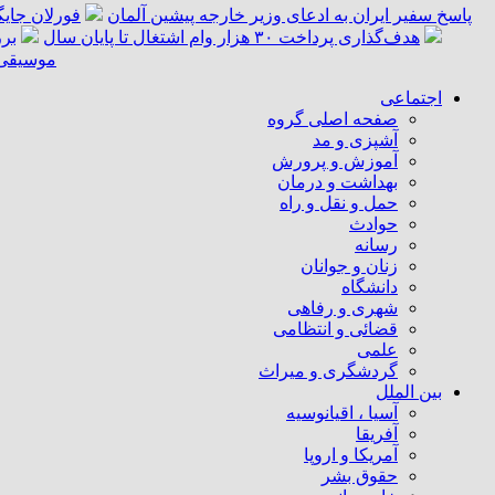
پاسخ سفیر ایران به ادعای وزیر خارجه پیشین آلمان
فورلان جای
هدف‌گذاری پرداخت ۳۰ هزار وام اشتغال تا پایان سال
برر
موسیقی «
اجتماعی
صفحه اصلی گروه
آشپزی و مد
آموزش و پرورش
بهداشت و درمان
حمل و نقل و راه
حوادث
رسانه
زنان و جوانان
دانشگاه
شهری و رفاهی
قضائی و انتظامی
علمی
گردشگری و میراث
بین الملل
آسیا ، اقیانوسیه
آفریقا
آمریکا و اروپا
حقوق بشر