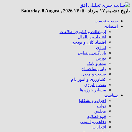
تاریخ :
شنبه, ۱۷ مرداد , ۱۴۰۵
Saturday, 8 August , 2026
صفحه نخست
اقتصادی
ارتباطات و فناوری اطلاعات
اقتصاد بین الملل
اقتصاد کلان و بودجه
انرژی
بازرگانی و تعاون
بورس
بیمه و بانک
راه و ساختمان
صنعت و معدن
کشاورزی و امور دام
نفت و انرژی
ه-سایر حوزه ها
سیاست
احزاب و تشکلها
دولت
مجلس
قوه قضائیه
دفاعی و امنیتی
انتخابات