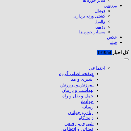
سایر حوزه ها
ورزشی
فوتبال
کشتی وزنه برداری
والیبال
رزمی
ه-سایر حوزه ها
عکس
فیلم
کل اخبار
191954
اجتماعی
صفحه اصلی گروه
آشپزی و مد
آموزش و پرورش
بهداشت و درمان
حمل و نقل و راه
حوادث
رسانه
زنان و جوانان
دانشگاه
شهری و رفاهی
قضائی و انتظامی