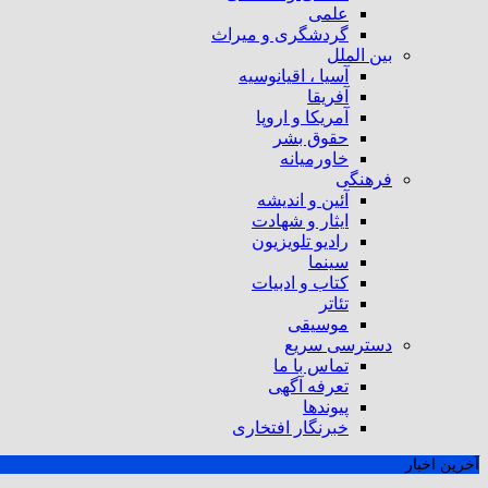
علمی
گردشگری و میراث
بین الملل
آسیا ، اقیانوسیه
آفریقا
آمریکا و اروپا
حقوق بشر
خاورمیانه
فرهنگی
آئین و اندیشه
ایثار و شهادت
رادیو تلویزیون
سینما
کتاب و ادبیات
تئاتر
موسیقی
دسترسی سریع
تماس با ما
تعرفه آگهی
پیوندها
خبرنگار افتخاری
آخرین اخبار