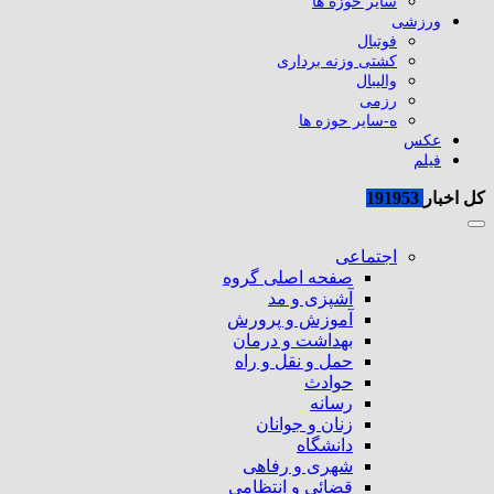
سایر حوزه ها
ورزشی
فوتبال
کشتی وزنه برداری
والیبال
رزمی
ه-سایر حوزه ها
عکس
فیلم
کل اخبار
191953
اجتماعی
صفحه اصلی گروه
آشپزی و مد
آموزش و پرورش
بهداشت و درمان
حمل و نقل و راه
حوادث
رسانه
زنان و جوانان
دانشگاه
شهری و رفاهی
قضائی و انتظامی