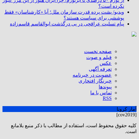
از تورم ۵۰ درصدی تا ابرتورم/ چرا ایران هنوز از این مرز عبور
نکرده است؟
ویدیو/ پشت پرده قدرت سازمان ملل؛ آیا «کارشناسان» فقط
پوششی برای سیاست هستند؟
پیام تسلیت عراقچی در پی درگذشت ابوالقاسم قاسم‌زاده
صفحه نخست
فیلم و صوت
عکس
تعرفه آگهی
عضویت در خبرنامه
خبرنگار افتخاری
پیوندها
تماس با ما
RSS
آمار کرونا
[cov2019]
كليه حقوق محفوظ است، استفاده از مطالب با ذكر منبع بلامانع
است.