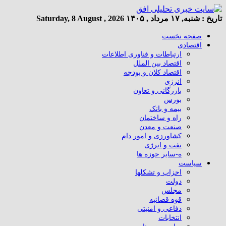
تاریخ :
شنبه, ۱۷ مرداد , ۱۴۰۵
Saturday, 8 August , 2026
صفحه نخست
اقتصادی
ارتباطات و فناوری اطلاعات
اقتصاد بین الملل
اقتصاد کلان و بودجه
انرژی
بازرگانی و تعاون
بورس
بیمه و بانک
راه و ساختمان
صنعت و معدن
کشاورزی و امور دام
نفت و انرژی
ه-سایر حوزه ها
سیاست
احزاب و تشکلها
دولت
مجلس
قوه قضائیه
دفاعی و امنیتی
انتخابات