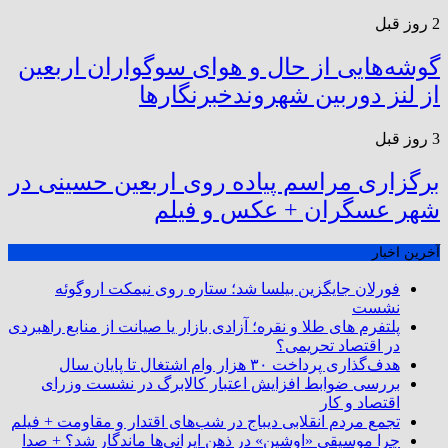
2 روز قبل
گوشه‌هایی از حال و هوای سوگواران اربعین
از لنز دوربین شهروندخبرنگار‌ها
3 روز قبل
برگزاری مراسم پیاده روی اربعین حسینی در
شهر عسگران + عکس و فیلم
آخرین اخبار
فورلان جایگزین بیلسا شد؛ ستاره روی نیمکت اروگوئه
نشست
پلتفرم ‌های طلا و نقره؛ آزادی بازار یا صیانت از منابع راهبردی
در اقتصاد تحریمی؟
هدف‌گذاری پرداخت ۳۰ هزار وام اشتغال تا پایان سال
بررسی ضوابط افزایش اعتبار کالابرگ در نشست وزرای
اقتصاد و کار
تجمع مردم انقلابی دیباج در شب‌های اقتدار و مقاومت + فیلم
چرا موسیقی «اوشین» در ذهن ایرانی‌ها ماندگار شد؟ + صدا