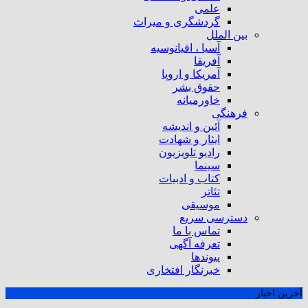
علمی
گردشگری و میراث
بین الملل
آسیا ، اقیانوسیه
آفریقا
آمریکا و اروپا
حقوق بشر
خاورمیانه
فرهنگی
آئین و اندیشه
ایثار و شهادت
رادیو تلویزیون
سینما
کتاب و ادبیات
تئاتر
موسیقی
دسترسی سریع
تماس با ما
تعرفه آگهی
پیوندها
خبرنگار افتخاری
آخرین اخبار