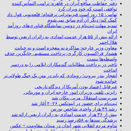
دفتر حفاظت منافع ایران در قاهره: ترامپ التماس‌کننده
توافقی است که خود ویران کرد
تهامی: ۱۵ روز است فیزیوتراپی نرفته‌ام؛ قلعه‌نویی قول داد
کمک کند/ دیگر آن آدم سابق نمی‌شوم
تمدید مهلت ثبت‌نام در دومین نمایشگاه فناوری‌های روزآمد
ایران
ارائه بیش از ۵۵ هزار خدمت امدادی به زائران اربعین توسط
هلال‌احمر
معاون وزیر خارجه: مذاکره نه معجزه است و نه خیانت
هشدار فراکسیون کارگری: پرداخت مستقیم، جایگزین حذف
واسطه‌ها نیست
تاخیر در پرداخت مطالبات گندمکاران ایلامی را به دردسر
انداخت
انفجار بندر بیروت؛ رویدادی که باید در متن یک جنگ طولانی‌تر
خوانده شود
غیرقابل اعتماد بودن آمریکا از دیدگاه تاریخی
رایزنی تلفنی وزیران امور خارجه ایران و موریتانی
سرپرست استقلال مربی پیکان شد
ثبت‌نام برای حضور در اینوتکس ۲۰۲۶ آغاز شد
رشد ۴۹ هزار واحدی شاخص بورس
بیش از ۳۶ هزار خدمت امدادی به زائران اربعین ارائه شد
پرشدگی سدها به ۵۸درصد رسید
تداوم مردم انقلابی شهر آبدان در میدان مقاومت + عکس