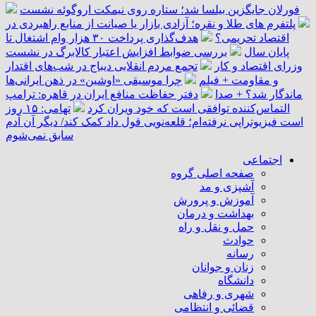
فورلان جایگزین بیلسا شد؛ ستاره روی نیمکت اروگوئه نشست
پلتفرم ‌های طلا و نقره؛ آزادی بازار یا صیانت از منابع راهبردی در
اقتصاد تحریمی؟
هدف‌گذاری پرداخت ۳۰ هزار وام اشتغال تا
پایان سال
بررسی ضوابط افزایش اعتبار کالابرگ در نشست
وزرای اقتصاد و کار
تجمع مردم انقلابی دیباج در شب‌های اقتدار
و مقاومت + فیلم
چرا موسیقی «اوشین» در ذهن ایرانی‌ها
ماندگار شد؟ + صدا
دفتر حفاظت منافع ایران در قاهره: ترامپ
التماس‌کننده توافقی است که خود ویران کرد
تهامی: ۱۵ روز
است فیزیوتراپی نرفته‌ام؛ قلعه‌نویی قول داد کمک کند/ دیگر آن آدم
سابق نمی‌شوم
اجتماعی
صفحه اصلی گروه
آشپزی و مد
آموزش و پرورش
بهداشت و درمان
حمل و نقل و راه
حوادث
رسانه
زنان و جوانان
دانشگاه
شهری و رفاهی
قضائی و انتظامی