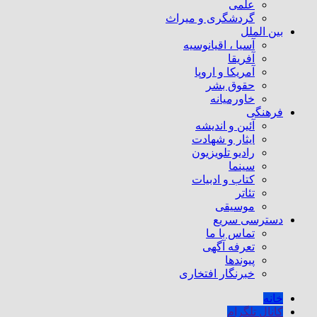
علمی
گردشگری و میراث
بین الملل
آسیا ، اقیانوسیه
آفریقا
آمریکا و اروپا
حقوق بشر
خاورمیانه
فرهنگی
آئین و اندیشه
ایثار و شهادت
رادیو تلویزیون
سینما
کتاب و ادبیات
تئاتر
موسیقی
دسترسی سریع
تماس با ما
تعرفه آگهی
پیوندها
خبرنگار افتخاری
خانه
کانال تلگرام