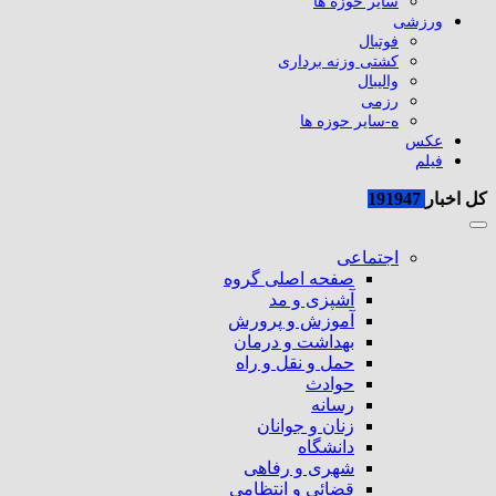
سایر حوزه ها
ورزشی
فوتبال
کشتی وزنه برداری
والیبال
رزمی
ه-سایر حوزه ها
عکس
فیلم
کل اخبار
191947
اجتماعی
صفحه اصلی گروه
آشپزی و مد
آموزش و پرورش
بهداشت و درمان
حمل و نقل و راه
حوادث
رسانه
زنان و جوانان
دانشگاه
شهری و رفاهی
قضائی و انتظامی