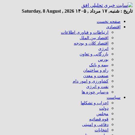
تاریخ :
شنبه, ۱۷ مرداد , ۱۴۰۵
Saturday, 8 August , 2026
صفحه نخست
اقتصادی
ارتباطات و فناوری اطلاعات
اقتصاد بین الملل
اقتصاد کلان و بودجه
انرژی
بازرگانی و تعاون
بورس
بیمه و بانک
راه و ساختمان
صنعت و معدن
کشاورزی و امور دام
نفت و انرژی
ه-سایر حوزه ها
سیاست
احزاب و تشکلها
دولت
مجلس
قوه قضائیه
دفاعی و امنیتی
انتخابات