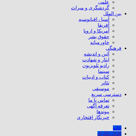
علمی
گردشگری و میراث
بین الملل
آسیا ، اقیانوسیه
آفریقا
آمریکا و اروپا
حقوق بشر
خاورمیانه
فرهنگی
آئین و اندیشه
ایثار و شهادت
رادیو تلویزیون
سینما
کتاب و ادبیات
تئاتر
موسیقی
دسترسی سریع
تماس با ما
تعرفه آگهی
پیوندها
خبرنگار افتخاری
خانه
کانال تلگرام