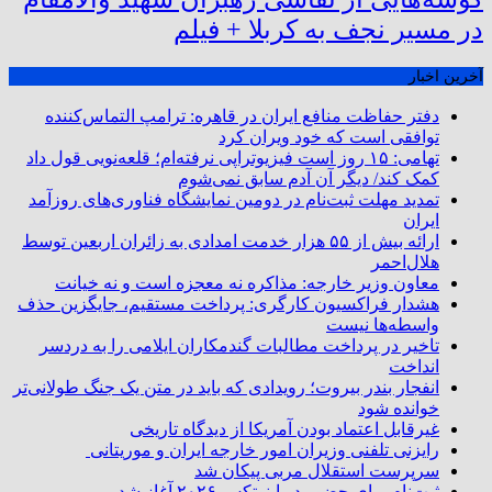
در مسیر نجف به کربلا + فیلم
آخرین اخبار
دفتر حفاظت منافع ایران در قاهره: ترامپ التماس‌کننده
توافقی است که خود ویران کرد
تهامی: ۱۵ روز است فیزیوتراپی نرفته‌ام؛ قلعه‌نویی قول داد
کمک کند/ دیگر آن آدم سابق نمی‌شوم
تمدید مهلت ثبت‌نام در دومین نمایشگاه فناوری‌های روزآمد
ایران
ارائه بیش از ۵۵ هزار خدمت امدادی به زائران اربعین توسط
هلال‌احمر
معاون وزیر خارجه: مذاکره نه معجزه است و نه خیانت
هشدار فراکسیون کارگری: پرداخت مستقیم، جایگزین حذف
واسطه‌ها نیست
تاخیر در پرداخت مطالبات گندمکاران ایلامی را به دردسر
انداخت
انفجار بندر بیروت؛ رویدادی که باید در متن یک جنگ طولانی‌تر
خوانده شود
غیرقابل اعتماد بودن آمریکا از دیدگاه تاریخی
رایزنی تلفنی وزیران امور خارجه ایران و موریتانی
سرپرست استقلال مربی پیکان شد
ثبت‌نام برای حضور در اینوتکس ۲۰۲۶ آغاز شد