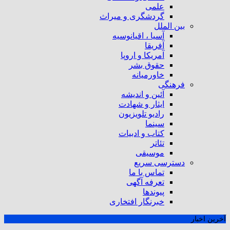
علمی
گردشگری و میراث
بین الملل
آسیا ، اقیانوسیه
آفریقا
آمریکا و اروپا
حقوق بشر
خاورمیانه
فرهنگی
آئین و اندیشه
ایثار و شهادت
رادیو تلویزیون
سینما
کتاب و ادبیات
تئاتر
موسیقی
دسترسی سریع
تماس با ما
تعرفه آگهی
پیوندها
خبرنگار افتخاری
آخرین اخبار