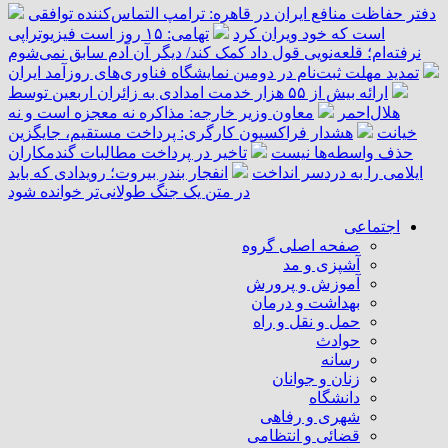
دفتر حفاظت منافع ایران در قاهره: ترامپ التماس‌کننده توافقی
است که خود ویران کرد
تهامی: ۱۵ روز است فیزیوتراپی
نرفته‌ام؛ قلعه‌نویی قول داد کمک کند/ دیگر آن آدم سابق نمی‌شوم
تمدید مهلت ثبت‌نام در دومین نمایشگاه فناوری‌های روزآمد ایران
ارائه بیش از ۵۵ هزار خدمت امدادی به زائران اربعین توسط
هلال‌احمر
معاون وزیر خارجه: مذاکره نه معجزه است و نه
خیانت
هشدار فراکسیون کارگری: پرداخت مستقیم، جایگزین
حذف واسطه‌ها نیست
تاخیر در پرداخت مطالبات گندمکاران
ایلامی را به دردسر انداخت
انفجار بندر بیروت؛ رویدادی که باید
در متن یک جنگ طولانی‌تر خوانده شود
اجتماعی
صفحه اصلی گروه
آشپزی و مد
آموزش و پرورش
بهداشت و درمان
حمل و نقل و راه
حوادث
رسانه
زنان و جوانان
دانشگاه
شهری و رفاهی
قضائی و انتظامی