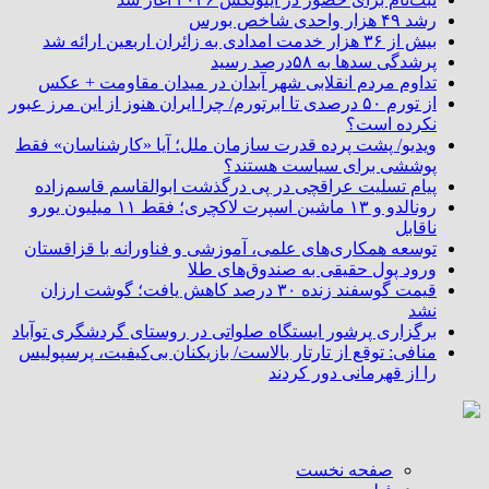
رشد ۴۹ هزار واحدی شاخص بورس
بیش از ۳۶ هزار خدمت امدادی به زائران اربعین ارائه شد
پرشدگی سدها به ۵۸درصد رسید
تداوم مردم انقلابی شهر آبدان در میدان مقاومت + عکس
از تورم ۵۰ درصدی تا ابرتورم/ چرا ایران هنوز از این مرز عبور
نکرده است؟
ویدیو/ پشت پرده قدرت سازمان ملل؛ آیا «کارشناسان» فقط
پوششی برای سیاست هستند؟
پیام تسلیت عراقچی در پی درگذشت ابوالقاسم قاسم‌زاده
رونالدو و ۱۳ ماشین اسپرت لاکچری؛ فقط ۱۱ میلیون یورو
ناقابل
توسعه همکاری‌های علمی، آموزشی و فناورانه با قزاقستان
ورود پول حقیقی به صندوق‌های طلا
قیمت گوسفند زنده ۳۰ درصد کاهش یافت؛ گوشت ارزان
نشد
برگزاری پرشور ایستگاه صلواتی در روستای گردشگری توآباد
منافی: توقع از تارتار بالاست/ بازیکنان بی‌کیفیت، پرسپولیس
را از قهرمانی دور کردند
صفحه نخست