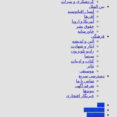
گردشگری و میراث
بین الملل
آسیا ، اقیانوسیه
آفریقا
آمریکا و اروپا
حقوق بشر
خاورمیانه
فرهنگی
آئین و اندیشه
ایثار و شهادت
رادیو تلویزیون
سینما
کتاب و ادبیات
تئاتر
موسیقی
دسترسی سریع
تماس با ما
تعرفه آگهی
پیوندها
خبرنگار افتخاری
خانه
کانال تلگرام
اینستاگرام