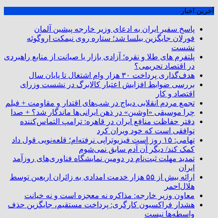
آخرین اخبار
پاسخ سفیر ایران به ادعای وزیر خارجه پیشین آلمان
فورلان جایگزین بیلسا شد؛ ستاره روی نیمکت اروگوئه
نشست
پلتفرم ‌های طلا و نقره؛ آزادی بازار یا صیانت از منابع راهبردی
در اقتصاد تحریمی؟
هدف‌گذاری پرداخت ۳۰ هزار وام اشتغال تا پایان سال
بررسی ضوابط افزایش اعتبار کالابرگ در نشست وزرای
اقتصاد و کار
تجمع مردم انقلابی دیباج در شب‌های اقتدار و مقاومت + فیلم
چرا موسیقی «اوشین» در ذهن ایرانی‌ها ماندگار شد؟ + صدا
دفتر حفاظت منافع ایران در قاهره: ترامپ التماس‌کننده
توافقی است که خود ویران کرد
تهامی: ۱۵ روز است فیزیوتراپی نرفته‌ام؛ قلعه‌نویی قول داد
کمک کند/ دیگر آن آدم سابق نمی‌شوم
تمدید مهلت ثبت‌نام در دومین نمایشگاه فناوری‌های روزآمد
ایران
ارائه بیش از ۵۵ هزار خدمت امدادی به زائران اربعین توسط
هلال‌احمر
معاون وزیر خارجه: مذاکره نه معجزه است و نه خیانت
هشدار فراکسیون کارگری: پرداخت مستقیم، جایگزین حذف
واسطه‌ها نیست