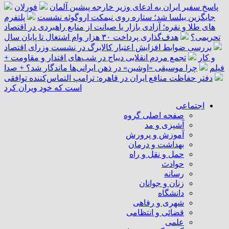
پاسخ سفیر ایران به ادعای وزیر خارجه پیشین آلمان
فورلان
جایگزین بیلسا شد؛ ستاره روی نیمکت اروگوئه نشست
پلتفرم
‌های طلا و نقره؛ آزادی بازار یا صیانت از منابع راهبردی در اقتصاد
تحریمی؟
هدف‌گذاری پرداخت ۳۰ هزار وام اشتغال تا پایان سال
بررسی ضوابط افزایش اعتبار کالابرگ در نشست وزرای اقتصاد
و کار
تجمع مردم انقلابی دیباج در شب‌های اقتدار و مقاومت +
فیلم
چرا موسیقی «اوشین» در ذهن ایرانی‌ها ماندگار شد؟ + صدا
دفتر حفاظت منافع ایران در قاهره: ترامپ التماس‌کننده توافقی
است که خود ویران کرد
اجتماعی
صفحه اصلی گروه
آشپزی و مد
آموزش و پرورش
بهداشت و درمان
حمل و نقل و راه
حوادث
رسانه
زنان و جوانان
دانشگاه
شهری و رفاهی
قضائی و انتظامی
علمی