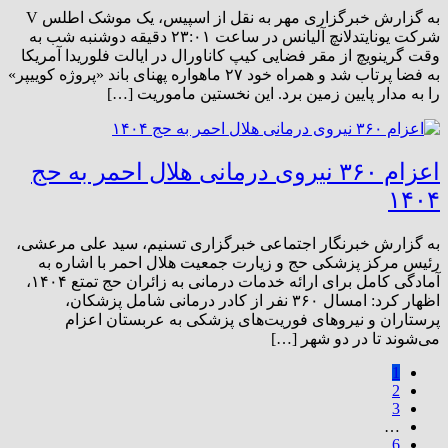
به گزارش خبرگزاری مهر به نقل از اسپیس، یک موشک اطلس V
شرکت یونایتدلانچ آلیانس در ساعت ۲۳:۰۱ دقیقه دوشنبه شب به
وقت گرینویچ از مقر فضایی کیپ کاناورال در ایالت فلوریدا آمریکا
به فضا پرتاب شد و همراه خود ۲۷ ماهواره پهنای باند «پروژه کوییپر»
را به مدار پایین زمین برد. این نخستین ماموریت […]
اعزام ۳۶۰ نیروی درمانی هلال احمر به حج
۱۴۰۴
به گزارش خبرنگار اجتماعی خبرگزاری تسنیم، سید علی مرعشی،
رئیس مرکز پزشکی حج و زیارت جمعیت هلال احمر با اشاره به
آمادگی کامل برای ارائه خدمات درمانی به زائران حج تمتع ۱۴۰۴،
اظهار کرد: امسال ۳۶۰ نفر از کادر درمانی شامل پزشکان،
پرستاران و نیروهای فوریت‌های پزشکی به عربستان اعزام
می‌شوند تا در دو شهر […]
1
2
3
…
6