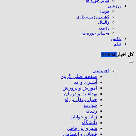
سایر حوزه ها
ورزشی
فوتبال
کشتی وزنه برداری
والیبال
رزمی
ه-سایر حوزه ها
عکس
فیلم
کل اخبار
191954
اجتماعی
صفحه اصلی گروه
آشپزی و مد
آموزش و پرورش
بهداشت و درمان
حمل و نقل و راه
حوادث
رسانه
زنان و جوانان
دانشگاه
شهری و رفاهی
قضائی و انتظامی