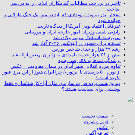
تاخیر در پرداخت مطالبات گندمکاران ایلامی را به دردسر
انداخت
انفجار بندر بیروت؛ رویدادی که باید در متن یک جنگ طولانی‌تر
خوانده شود
غیرقابل اعتماد بودن آمریکا از دیدگاه تاریخی
رایزنی تلفنی وزیران امور خارجه ایران و موریتانی
سرپرست استقلال مربی پیکان شد
ثبت‌نام برای حضور در اینوتکس ۲۰۲۶ آغاز شد
رشد ۴۹ هزار واحدی شاخص بورس
بیش از ۳۶ هزار خدمت امدادی به زائران اربعین ارائه شد
پرشدگی سدها به ۵۸درصد رسید
تداوم مردم انقلابی شهر آبدان در میدان مقاومت + عکس
از تورم ۵۰ درصدی تا ابرتورم/ چرا ایران هنوز از این مرز عبور
نکرده است؟
ویدیو/ پشت پرده قدرت سازمان ملل؛ آیا «کارشناسان» فقط
پوششی برای سیاست هستند؟
صفحه نخست
فیلم و صوت
عکس
تعرفه آگهی