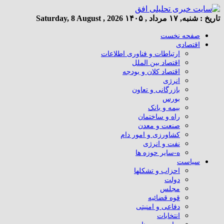
تاریخ :
شنبه, ۱۷ مرداد , ۱۴۰۵
Saturday, 8 August , 2026
صفحه نخست
اقتصادی
ارتباطات و فناوری اطلاعات
اقتصاد بین الملل
اقتصاد کلان و بودجه
انرژی
بازرگانی و تعاون
بورس
بیمه و بانک
راه و ساختمان
صنعت و معدن
کشاورزی و امور دام
نفت و انرژی
ه-سایر حوزه ها
سیاست
احزاب و تشکلها
دولت
مجلس
قوه قضائیه
دفاعی و امنیتی
انتخابات