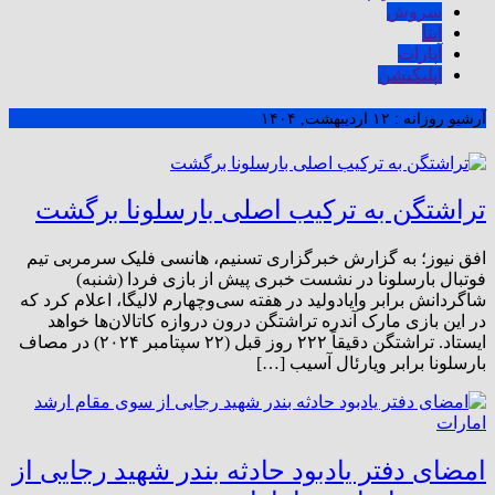
سروش
ایتا
آپارات
اپلیکیشن
آرشیو روزانه :
۱۲ اردیبهشت, ۱۴۰۴
تراشتگن به ترکیب اصلی بارسلونا برگشت
افق نیوز؛ به گزارش خبرگزاری تسنیم، هانسی فلیک سرمربی تیم
فوتبال بارسلونا در نشست خبری پیش از بازی فردا (شنبه)
شاگردانش برابر وایادولید در هفته سی‌و‌چهارم لالیگا، اعلام کرد که
در این بازی مارک آندره تراشتگن درون دروازه کاتالان‌ها خواهد
ایستاد. تراشتگن دقیقاً ۲۲۲ روز قبل (۲۲ سپتامبر ۲۰۲۴) در مصاف
بارسلونا برابر ویارئال آسیب […]
امضای دفتر یادبود حادثه بندر شهید رجایی از