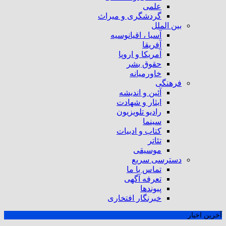
علمی
گردشگری و میراث
بین الملل
آسیا ، اقیانوسیه
آفریقا
آمریکا و اروپا
حقوق بشر
خاورمیانه
فرهنگی
آئین و اندیشه
ایثار و شهادت
رادیو تلویزیون
سینما
کتاب و ادبیات
تئاتر
موسیقی
دسترسی سریع
تماس با ما
تعرفه آگهی
پیوندها
خبرنگار افتخاری
آخرین اخبار