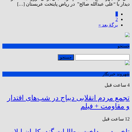
دیدار با “علی عبدالله صالح” در ریاض پایتخت عربستان […]
1
2
برگهٔ بعد »
جستجو
شهروند خبرنگار
4 ساعت قبل
تجمع مردم انقلابی دیباج در شب‌های اقتدار
و مقاومت + فیلم
12 ساعت قبل
تاخیر در پرداخت مطالبات گندمکاران ایلامی