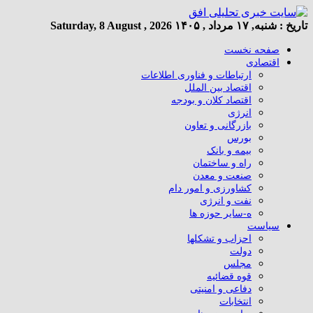
تاریخ :
شنبه, ۱۷ مرداد , ۱۴۰۵
Saturday, 8 August , 2026
صفحه نخست
اقتصادی
ارتباطات و فناوری اطلاعات
اقتصاد بین الملل
اقتصاد کلان و بودجه
انرژی
بازرگانی و تعاون
بورس
بیمه و بانک
راه و ساختمان
صنعت و معدن
کشاورزی و امور دام
نفت و انرژی
ه-سایر حوزه ها
سیاست
احزاب و تشکلها
دولت
مجلس
قوه قضائیه
دفاعی و امنیتی
انتخابات