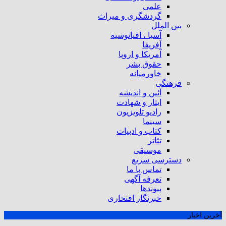
علمی
گردشگری و میراث
بین الملل
آسیا ، اقیانوسیه
آفریقا
آمریکا و اروپا
حقوق بشر
خاورمیانه
فرهنگی
آئین و اندیشه
ایثار و شهادت
رادیو تلویزیون
سینما
کتاب و ادبیات
تئاتر
موسیقی
دسترسی سریع
تماس با ما
تعرفه آگهی
پیوندها
خبرنگار افتخاری
آخرین اخبار