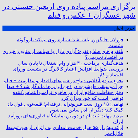
برگزاری مراسم پیاده روی اربعین حسینی در
شهر عسگران + عکس و فیلم
آخرین اخبار
فورلان جایگزین بیلسا شد؛ ستاره روی نیمکت اروگوئه
نشست
پلتفرم ‌های طلا و نقره؛ آزادی بازار یا صیانت از منابع راهبردی
در اقتصاد تحریمی؟
هدف‌گذاری پرداخت ۳۰ هزار وام اشتغال تا پایان سال
بررسی ضوابط افزایش اعتبار کالابرگ در نشست وزرای
اقتصاد و کار
تجمع مردم انقلابی دیباج در شب‌های اقتدار و مقاومت + فیلم
چرا موسیقی «اوشین» در ذهن ایرانی‌ها ماندگار شد؟ + صدا
دفتر حفاظت منافع ایران در قاهره: ترامپ التماس‌کننده
توافقی است که خود ویران کرد
تهامی: ۱۵ روز است فیزیوتراپی نرفته‌ام؛ قلعه‌نویی قول داد
کمک کند/ دیگر آن آدم سابق نمی‌شوم
تمدید مهلت ثبت‌نام در دومین نمایشگاه فناوری‌های روزآمد
ایران
ارائه بیش از ۵۵ هزار خدمت امدادی به زائران اربعین توسط
هلال‌احمر