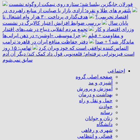
فورلان جایگزین بیلسا شد؛ ستاره روی نیمکت اروگوئه نشست
پلتفرم ‌های طلا و نقره؛ آزادی بازار یا صیانت از منابع راهبردی در
اقتصاد تحریمی؟
هدف‌گذاری پرداخت ۳۰ هزار وام اشتغال تا
پایان سال
بررسی ضوابط افزایش اعتبار کالابرگ در نشست
وزرای اقتصاد و کار
تجمع مردم انقلابی دیباج در شب‌های اقتدار
و مقاومت + فیلم
چرا موسیقی «اوشین» در ذهن ایرانی‌ها
ماندگار شد؟ + صدا
دفتر حفاظت منافع ایران در قاهره: ترامپ
التماس‌کننده توافقی است که خود ویران کرد
تهامی: ۱۵ روز
است فیزیوتراپی نرفته‌ام؛ قلعه‌نویی قول داد کمک کند/ دیگر آن آدم
سابق نمی‌شوم
اجتماعی
صفحه اصلی گروه
آشپزی و مد
آموزش و پرورش
بهداشت و درمان
حمل و نقل و راه
حوادث
رسانه
زنان و جوانان
دانشگاه
شهری و رفاهی
قضائی و انتظامی