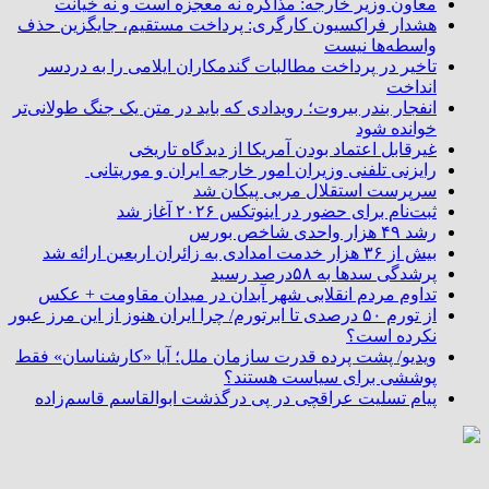
معاون وزیر خارجه: مذاکره نه معجزه است و نه خیانت
هشدار فراکسیون کارگری: پرداخت مستقیم، جایگزین حذف
واسطه‌ها نیست
تاخیر در پرداخت مطالبات گندمکاران ایلامی را به دردسر
انداخت
انفجار بندر بیروت؛ رویدادی که باید در متن یک جنگ طولانی‌تر
خوانده شود
غیرقابل اعتماد بودن آمریکا از دیدگاه تاریخی
رایزنی تلفنی وزیران امور خارجه ایران و موریتانی
سرپرست استقلال مربی پیکان شد
ثبت‌نام برای حضور در اینوتکس ۲۰۲۶ آغاز شد
رشد ۴۹ هزار واحدی شاخص بورس
بیش از ۳۶ هزار خدمت امدادی به زائران اربعین ارائه شد
پرشدگی سدها به ۵۸درصد رسید
تداوم مردم انقلابی شهر آبدان در میدان مقاومت + عکس
از تورم ۵۰ درصدی تا ابرتورم/ چرا ایران هنوز از این مرز عبور
نکرده است؟
ویدیو/ پشت پرده قدرت سازمان ملل؛ آیا «کارشناسان» فقط
پوششی برای سیاست هستند؟
پیام تسلیت عراقچی در پی درگذشت ابوالقاسم قاسم‌زاده