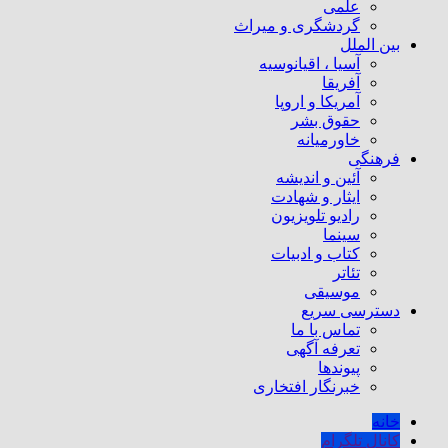
علمی
گردشگری و میراث
بین الملل
آسیا ، اقیانوسیه
آفریقا
آمریکا و اروپا
حقوق بشر
خاورمیانه
فرهنگی
آئین و اندیشه
ایثار و شهادت
رادیو تلویزیون
سینما
کتاب و ادبیات
تئاتر
موسیقی
دسترسی سریع
تماس با ما
تعرفه آگهی
پیوندها
خبرنگار افتخاری
خانه
کانال تلگرام