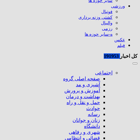
سایر حوزه ها
ورزشی
فوتبال
کشتی وزنه برداری
والیبال
رزمی
ه-سایر حوزه ها
عکس
فیلم
کل اخبار
191953
اجتماعی
صفحه اصلی گروه
آشپزی و مد
آموزش و پرورش
بهداشت و درمان
حمل و نقل و راه
حوادث
رسانه
زنان و جوانان
دانشگاه
شهری و رفاهی
قضائی و انتظامی