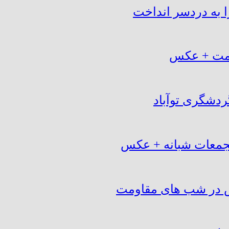
ا به دردسر انداخت
اومت + عکس
ردشگری توآباد
تجمعات شبانه + عکس
س در شب های مقاومت