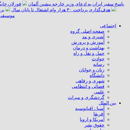
پاسخ سفیر ایران به ادعای وزیر خارجه پیشین آلمان
فورلان جای
هدف‌گذاری پرداخت ۳۰ هزار وام اشتغال تا پایان سال
برر
موسیقی «
اجتماعی
صفحه اصلی گروه
آشپزی و مد
آموزش و پرورش
بهداشت و درمان
حمل و نقل و راه
حوادث
رسانه
زنان و جوانان
دانشگاه
شهری و رفاهی
قضائی و انتظامی
علمی
گردشگری و میراث
بین الملل
آسیا ، اقیانوسیه
آفریقا
آمریکا و اروپا
حقوق بشر