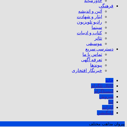
خاورمیانه
فرهنگی
آئین و اندیشه
ایثار و شهادت
رادیو تلویزیون
سینما
کتاب و ادبیات
تئاتر
موسیقی
دسترسی سریع
تماس با ما
تعرفه آگهی
پیوندها
خبرنگار افتخاری
خانه
کانال تلگرام
اینستاگرام
سروش
ایتا
آپارات
اپلیکیشن
پيروان مذاهب مختلف