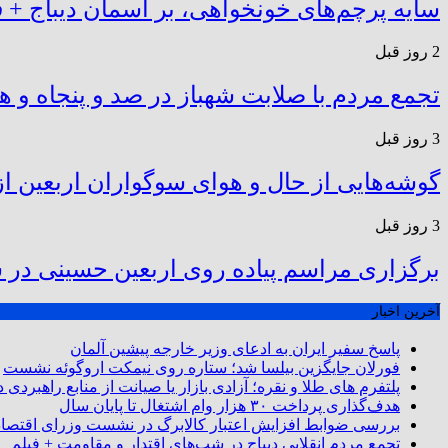
سایه پرچم‌های خونخواهی، بر آسمان دیباج + ف
2 روز قبل
تجمع مردم با صلابت شهباز در صد و پنجاه و ه
3 روز قبل
گوشه‌هایی از حال و هوای سوگواران اربعین از 
3 روز قبل
برگزاری مراسم پیاده روی اربعین حسینی در
آخرین اخبار
پاسخ سفیر ایران به ادعای وزیر خارجه پیشین آلمان
فورلان جایگزین بیلسا شد؛ ستاره روی نیمکت اروگوئه نشست
پلتفرم ‌های طلا و نقره؛ آزادی بازار یا صیانت از منابع راهبردی
هدف‌گذاری پرداخت ۳۰ هزار وام اشتغال تا پایان سال
بررسی ضوابط افزایش اعتبار کالابرگ در نشست وزرای اقتصاد 
تجمع مردم انقلابی دیباج در شب‌های اقتدار و مقاومت + فیلم