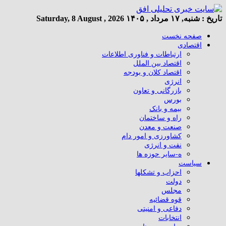
تاریخ :
شنبه, ۱۷ مرداد , ۱۴۰۵
Saturday, 8 August , 2026
صفحه نخست
اقتصادی
ارتباطات و فناوری اطلاعات
اقتصاد بین الملل
اقتصاد کلان و بودجه
انرژی
بازرگانی و تعاون
بورس
بیمه و بانک
راه و ساختمان
صنعت و معدن
کشاورزی و امور دام
نفت و انرژی
ه-سایر حوزه ها
سیاست
احزاب و تشکلها
دولت
مجلس
قوه قضائیه
دفاعی و امنیتی
انتخابات