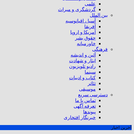
علمی
گردشگری و میراث
بین الملل
آسیا ، اقیانوسیه
آفریقا
آمریکا و اروپا
حقوق بشر
خاورمیانه
فرهنگی
آئین و اندیشه
ایثار و شهادت
رادیو تلویزیون
سینما
کتاب و ادبیات
تئاتر
موسیقی
دسترسی سریع
تماس با ما
تعرفه آگهی
پیوندها
خبرنگار افتخاری
آخرین اخبار