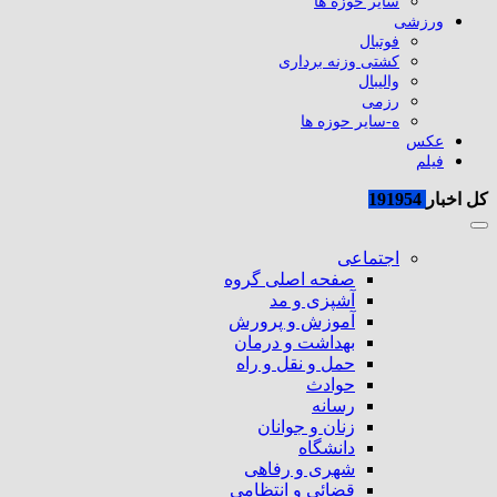
سایر حوزه ها
ورزشی
فوتبال
کشتی وزنه برداری
والیبال
رزمی
ه-سایر حوزه ها
عکس
فیلم
کل اخبار
191954
اجتماعی
صفحه اصلی گروه
آشپزی و مد
آموزش و پرورش
بهداشت و درمان
حمل و نقل و راه
حوادث
رسانه
زنان و جوانان
دانشگاه
شهری و رفاهی
قضائی و انتظامی