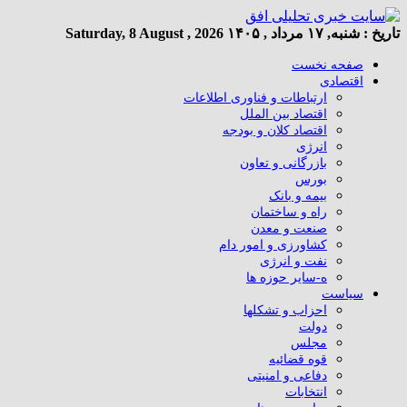
تاریخ :
شنبه, ۱۷ مرداد , ۱۴۰۵
Saturday, 8 August , 2026
صفحه نخست
اقتصادی
ارتباطات و فناوری اطلاعات
اقتصاد بین الملل
اقتصاد کلان و بودجه
انرژی
بازرگانی و تعاون
بورس
بیمه و بانک
راه و ساختمان
صنعت و معدن
کشاورزی و امور دام
نفت و انرژی
ه-سایر حوزه ها
سیاست
احزاب و تشکلها
دولت
مجلس
قوه قضائیه
دفاعی و امنیتی
انتخابات