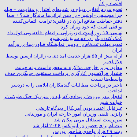
اقتصاد و کار
تجمع مردم انقلابی دیباج در شب‌های اقتدار و مقاومت + فیلم
چرا موسیقی «اوشین» در ذهن ایرانی‌ها ماندگار شد؟ + صدا
دفتر حفاظت منافع ایران در قاهره: ترامپ التماس‌کننده
توافقی است که خود ویران کرد
تهامی: ۱۵ روز است فیزیوتراپی نرفته‌ام؛ قلعه‌نویی قول داد
کمک کند/ دیگر آن آدم سابق نمی‌شوم
تمدید مهلت ثبت‌نام در دومین نمایشگاه فناوری‌های روزآمد
ایران
ارائه بیش از ۵۵ هزار خدمت امدادی به زائران اربعین توسط
هلال‌احمر
معاون وزیر خارجه: مذاکره نه معجزه است و نه خیانت
هشدار فراکسیون کارگری: پرداخت مستقیم، جایگزین حذف
واسطه‌ها نیست
تاخیر در پرداخت مطالبات گندمکاران ایلامی را به دردسر
انداخت
انفجار بندر بیروت؛ رویدادی که باید در متن یک جنگ طولانی‌تر
خوانده شود
غیرقابل اعتماد بودن آمریکا از دیدگاه تاریخی
رایزنی تلفنی وزیران امور خارجه ایران و موریتانی
سرپرست استقلال مربی پیکان شد
ثبت‌نام برای حضور در اینوتکس ۲۰۲۶ آغاز شد
رشد ۴۹ هزار واحدی شاخص بورس