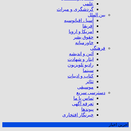
علمی
گردشگری و میراث
بین الملل
آسیا ، اقیانوسیه
آفریقا
آمریکا و اروپا
حقوق بشر
خاورمیانه
فرهنگی
آئین و اندیشه
ایثار و شهادت
رادیو تلویزیون
سینما
کتاب و ادبیات
تئاتر
موسیقی
دسترسی سریع
تماس با ما
تعرفه آگهی
پیوندها
خبرنگار افتخاری
آخرین اخبار