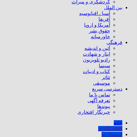
گردشگری و میراث
بین الملل
آسیا ، اقیانوسیه
آفریقا
آمریکا و اروپا
حقوق بشر
خاورمیانه
فرهنگی
آئین و اندیشه
ایثار و شهادت
رادیو تلویزیون
سینما
کتاب و ادبیات
تئاتر
موسیقی
دسترسی سریع
تماس با ما
تعرفه آگهی
پیوندها
خبرنگار افتخاری
خانه
کانال تلگرام
اینستاگرام