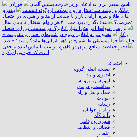
پاسخ سفیر ایران به ادعای وزیر خارجه پیشین آلمان
فورلان
جایگزین بیلسا شد؛ ستاره روی نیمکت اروگوئه نشست
پلتفرم
‌های طلا و نقره؛ آزادی بازار یا صیانت از منابع راهبردی در اقتصاد
تحریمی؟
هدف‌گذاری پرداخت ۳۰ هزار وام اشتغال تا پایان سال
بررسی ضوابط افزایش اعتبار کالابرگ در نشست وزرای اقتصاد
و کار
تجمع مردم انقلابی دیباج در شب‌های اقتدار و مقاومت +
فیلم
چرا موسیقی «اوشین» در ذهن ایرانی‌ها ماندگار شد؟ + صدا
دفتر حفاظت منافع ایران در قاهره: ترامپ التماس‌کننده توافقی
است که خود ویران کرد
اجتماعی
صفحه اصلی گروه
آشپزی و مد
آموزش و پرورش
بهداشت و درمان
حمل و نقل و راه
حوادث
رسانه
زنان و جوانان
دانشگاه
شهری و رفاهی
قضائی و انتظامی
علمی