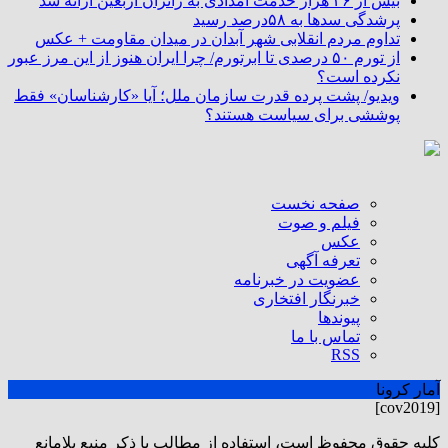
بیش از ۳۶ هزار خدمت امدادی به زائران اربعین ارائه شد
پرشدگی سدها به ۵۸درصد رسید
تداوم مردم انقلابی شهر آبدان در میدان مقاومت + عکس
از تورم ۵۰ درصدی تا ابرتورم/ چرا ایران هنوز از این مرز عبور
نکرده است؟
ویدیو/ پشت پرده قدرت سازمان ملل؛ آیا «کارشناسان» فقط
پوششی برای سیاست هستند؟
صفحه نخست
فیلم و صوت
عکس
تعرفه آگهی
عضویت در خبرنامه
خبرنگار افتخاری
پیوندها
تماس با ما
RSS
آمار کرونا
[cov2019]
كليه حقوق محفوظ است، استفاده از مطالب با ذكر منبع بلامانع