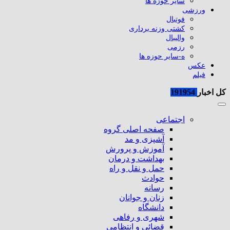
سایر حوزه ها
ورزشی
فوتبال
کشتی وزنه برداری
والیبال
رزمی
ه-سایر حوزه ها
عکس
فیلم
کل اخبار
191954
اجتماعی
صفحه اصلی گروه
آشپزی و مد
آموزش و پرورش
بهداشت و درمان
حمل و نقل و راه
حوادث
رسانه
زنان و جوانان
دانشگاه
شهری و رفاهی
قضائی و انتظامی