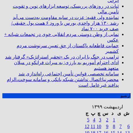
ایرانی
ثبات در روزهای پرریسک، توسعه ابزارهای نوین و تقویت
تأمین مالی
نماینده ولی فقیه: عزت در سایه مقاومت به‌دست می‌آید
رشد ۱۳۰ هزار واحدی بورس با ورود ۶ همت پول حقیقی/
صف خرید ۷۰۰ نماد
نمایی از وطن دوستی مردم انقلابی خوی در تجمعات شبانه +
عکس
حمایت قاطعانه پاکستان از حق تعیین سرنوشت مردم
کشمیر
ترامپ در جنگ با ایران در یک «تحقیر استراتژیک» گرفتار شد
ادای احترام آموریم به بارزی: به میراث فرانکو در میلان
متعهد هستیم
سامانه تخصصی قوانین تأمین اجتماعی راه‌اندازی شد
محضرنیا:اتصال نداشتن شبکه بانکی و سامانه سوخت،الزام
پدافند غیرعامل است
آرشیو
اردیبهشت ۱۳۹۹
ش
ی
د
س
چ
پ
ج
5
4
3
2
1
12
11
10
9
8
7
6
19
18
17
16
15
14
13