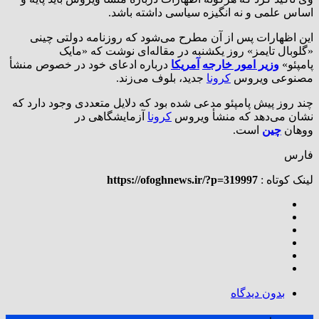
اساس علمی و نه انگیزه سیاسی داشته باشد.
این اظهارات پس از آن مطرح می‌شود که روزنامه دولتی چینی
«گلوبال تایمز» روز یکشنبه در مقاله‌ای نوشت که «مایک
پامپئو»
وزیر
امور خارجه
آمریکا
درباره ادعای خود در خصوص منشأ
مصنوعی ویروس
کرونا
جدید، بلوف می‌زند.
چند روز پیش پامپئو مدعی شده بود که دلایل متعددی وجود دارد که
نشان می‌دهد که منشأ ویروس
کرونا
آزمایشگاهی در
ووهان
چین
است.
فارس
لینک کوتاه :
https://ofoghnews.ir/?p=319997
بدون دیدگاه