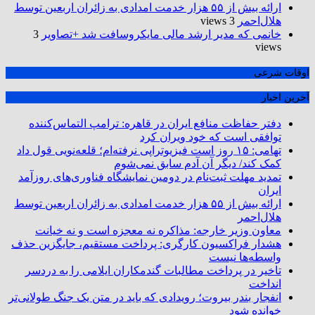
ارائه بیش از ۵۵ هزار خدمت امدادی به زائران اربعین توسط
هلال‌احمر
3 views
خانمی که مدیر ارشد مالی مایکروسافت شد +تصاویر
3
views
اوقات شرعی
آخرین اخبار
دفتر حفاظت منافع ایران در قاهره: ترامپ التماس‌کننده
توافقی است که خود ویران کرد
تهامی: ۱۵ روز است فیزیوتراپی نرفته‌ام؛ قلعه‌نویی قول داد
کمک کند/ دیگر آن آدم سابق نمی‌شوم
تمدید مهلت ثبت‌نام در دومین نمایشگاه فناوری‌های روزآمد
ایران
ارائه بیش از ۵۵ هزار خدمت امدادی به زائران اربعین توسط
هلال‌احمر
معاون وزیر خارجه: مذاکره نه معجزه است و نه خیانت
هشدار فراکسیون کارگری: پرداخت مستقیم، جایگزین حذف
واسطه‌ها نیست
تاخیر در پرداخت مطالبات گندمکاران ایلامی را به دردسر
انداخت
انفجار بندر بیروت؛ رویدادی که باید در متن یک جنگ طولانی‌تر
خوانده شود