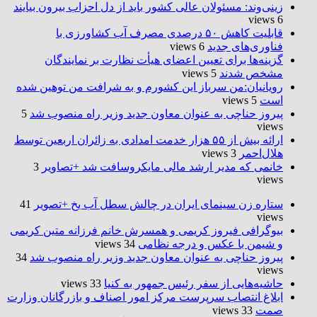
زینی‌وند: مسئولان عالی کشور باید از دل احزاب بیرون بیایند
6 views
قابلیت کاهش ۵۰ درصدی مصرف آب کشاورزی با
فناوری‌های جدید
6 views
گزینه‌ها برای تعیین اعضای هیأت نظارت بر نمایندگان
مشخص شدند
5 views
رویانیان:من سرباز این کشورم و به شرافت من توهین شده
است
5 views
پیروز حناچی به عنوان معاون جدید وزیر راه منصوب شد
5
views
ارائه بیش از ۵۵ هزار خدمت امدادی به زائران اربعین توسط
هلال‌احمر
3 views
خانمی که مدیر ارشد مالی مایکروسافت شد +تصاویر
3
views
ستاره زن سینمای ایران در چالش سطل آب یخ +تصویر
41
views
بیوگرافی فیروز کریمی و همسرش خانم فرزانه متین کریمی
و شیمن با عکس و درجه نظامی
34 views
پیروز حناچی به عنوان معاون جدید وزیر راه منصوب شد
34
views
حاشیه‌هایی از سفر رئیس جمهور به کنیا
33 views
ابلاغ انتصاب سرپرست مرکز امور اصناف و بازرگانان وزارت
صمت
33 views