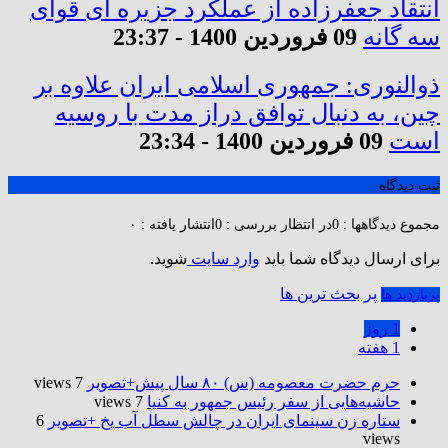
انتقاد جعفرزاده از عملکرد جزیره ای قوای
سه گانه
09 فروردین 1400 - 23:37
ذوالنوری: جمهوری اسلامی ایران علاوه بر
چین، به دنبال توافق دراز مدت با روسیه
است
09 فروردین 1400 - 23:34
ثبت دیدگاه
مجموع دیدگاهها : 0
در انتظار بررسی : 0
انتشار یافته : ۰
برای ارسال دیدگاه شما باید
وارد سایت
شوید.
پر بحث ترین ها
پربازدید ها
1 روز
1 هفته
حرم حضرت‌ معصومه (س) ۸۰ سال پیش+تصویر
7 views
حاشیه‌هایی از سفر رئیس جمهور به کنیا
7 views
ستاره زن سینمای ایران در چالش سطل آب یخ +تصویر
6
views