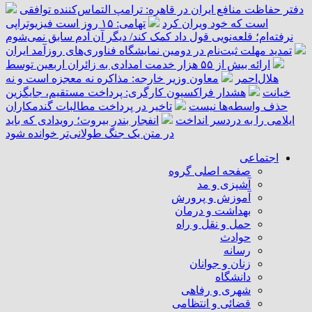
دفتر حفاظت منافع ایران در قاهره: ترامپ التماس‌کننده توافقی
است که خود ویران کرد
تهامی: ۱۵ روز است فیزیوتراپی
نرفته‌ام؛ قلعه‌نویی قول داد کمک کند/ دیگر آن آدم سابق نمی‌شوم
تمدید مهلت ثبت‌نام در دومین نمایشگاه فناوری‌های روزآمد ایران
ارائه بیش از ۵۵ هزار خدمت امدادی به زائران اربعین توسط
هلال‌احمر
معاون وزیر خارجه: مذاکره نه معجزه است و نه
خیانت
هشدار فراکسیون کارگری: پرداخت مستقیم، جایگزین
حذف واسطه‌ها نیست
تاخیر در پرداخت مطالبات گندمکاران
ایلامی را به دردسر انداخت
انفجار بندر بیروت؛ رویدادی که باید
در متن یک جنگ طولانی‌تر خوانده شود
اجتماعی
صفحه اصلی گروه
آشپزی و مد
آموزش و پرورش
بهداشت و درمان
حمل و نقل و راه
حوادث
رسانه
زنان و جوانان
دانشگاه
شهری و رفاهی
قضائی و انتظامی