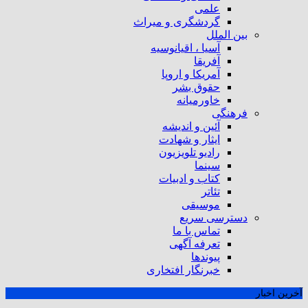
علمی
گردشگری و میراث
بین الملل
آسیا ، اقیانوسیه
آفریقا
آمریکا و اروپا
حقوق بشر
خاورمیانه
فرهنگی
آئین و اندیشه
ایثار و شهادت
رادیو تلویزیون
سینما
کتاب و ادبیات
تئاتر
موسیقی
دسترسی سریع
تماس با ما
تعرفه آگهی
پیوندها
خبرنگار افتخاری
آخرین اخبار