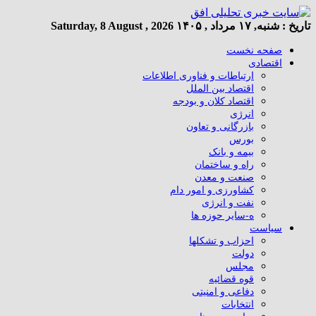
تاریخ :
شنبه, ۱۷ مرداد , ۱۴۰۵
Saturday, 8 August , 2026
صفحه نخست
اقتصادی
ارتباطات و فناوری اطلاعات
اقتصاد بین الملل
اقتصاد کلان و بودجه
انرژی
بازرگانی و تعاون
بورس
بیمه و بانک
راه و ساختمان
صنعت و معدن
کشاورزی و امور دام
نفت و انرژی
ه-سایر حوزه ها
سیاست
احزاب و تشکلها
دولت
مجلس
قوه قضائیه
دفاعی و امنیتی
انتخابات