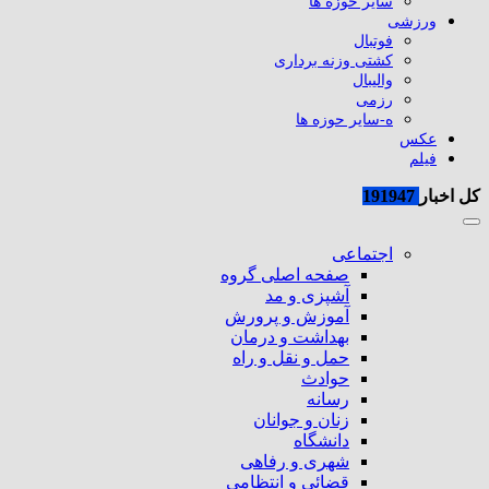
سایر حوزه ها
ورزشی
فوتبال
کشتی وزنه برداری
والیبال
رزمی
ه-سایر حوزه ها
عکس
فیلم
کل اخبار
191947
اجتماعی
صفحه اصلی گروه
آشپزی و مد
آموزش و پرورش
بهداشت و درمان
حمل و نقل و راه
حوادث
رسانه
زنان و جوانان
دانشگاه
شهری و رفاهی
قضائی و انتظامی