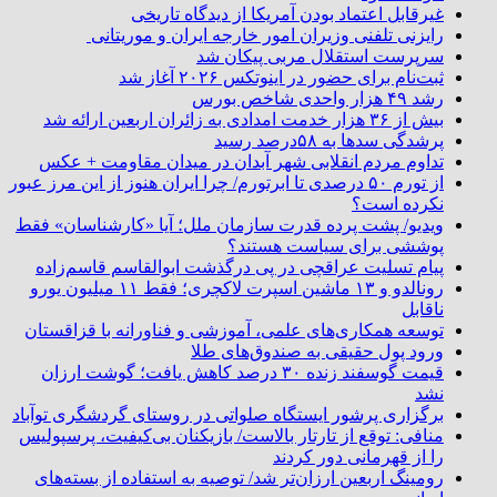
غیرقابل اعتماد بودن آمریکا از دیدگاه تاریخی
رایزنی تلفنی وزیران امور خارجه ایران و موریتانی
سرپرست استقلال مربی پیکان شد
ثبت‌نام برای حضور در اینوتکس ۲۰۲۶ آغاز شد
رشد ۴۹ هزار واحدی شاخص بورس
بیش از ۳۶ هزار خدمت امدادی به زائران اربعین ارائه شد
پرشدگی سدها به ۵۸درصد رسید
تداوم مردم انقلابی شهر آبدان در میدان مقاومت + عکس
از تورم ۵۰ درصدی تا ابرتورم/ چرا ایران هنوز از این مرز عبور
نکرده است؟
ویدیو/ پشت پرده قدرت سازمان ملل؛ آیا «کارشناسان» فقط
پوششی برای سیاست هستند؟
پیام تسلیت عراقچی در پی درگذشت ابوالقاسم قاسم‌زاده
رونالدو و ۱۳ ماشین اسپرت لاکچری؛ فقط ۱۱ میلیون یورو
ناقابل
توسعه همکاری‌های علمی، آموزشی و فناورانه با قزاقستان
ورود پول حقیقی به صندوق‌های طلا
قیمت گوسفند زنده ۳۰ درصد کاهش یافت؛ گوشت ارزان
نشد
برگزاری پرشور ایستگاه صلواتی در روستای گردشگری توآباد
منافی: توقع از تارتار بالاست/ بازیکنان بی‌کیفیت، پرسپولیس
را از قهرمانی دور کردند
رومینگ اربعین ارزان‌تر شد/ توصیه به استفاده از بسته‌های