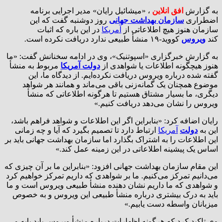
به گزارش
افق انلاین
، «میشائیل رایان» مدیر اجرایی برنامه
اضطراری
سازمان بهداشت جهانی
روز دوشنبه گفت که این
سازمان هنوز هیچ اطلاعاتی از
آمریکا
در این باره که اثبات
کند
ویروس
کووید-۱۹ منشأ طبیعی ندارد دریافت نکرده است.
به گزارش خبرگزاری «اسپوتنیک»،‌ وی در ادامه سخنانش گفت: «ما
هنوز هیچگونه اطلاعات یا شواهدی از
دولت آمریکا
مربوط به منشأ
گفته شده درباره ویروس دریافت نکرده‌ایم. از دیدگاه ما، این
موضوع همچنان یک گمانه‌زنی باقی می‌ماند و همانند هر شواهد
دیگری، ما بسیار مشتاق هستیم تا هرگونه اطلاعاتی که منشأ
ویروس را نشان می‌دهد دریافت کنیم.»
رایان اضافه کرد: «بنابراین اگر این اطلاعات و شواهد فراهم باشد،
این به
دولت
آمریکا
ارتباط دارد تا تصمیم بگیرد که آیا و چه زمانی
این اطلاعات را به اشتراک بگذارد اما سازمان بهداشت جهانی باید بر
اساس یک پیشینه اطلاعاتی در این زمینه عمل کند.»
این مقام سازمان بهداشت جهانی افزود: «بنابراین ما بر آن چیزی که
می‌دانیم تمرکز می‌کنیم. ما بر شواهدی که داریم تمرکز خواهیم کرد
و شواهدی که ما داریم نشان ‌دهنده منشأ طبیعی ویروس است و ما
باید به درک بیشتری درباره منشأ طبیعی این ویروس و به خصوص
میزبانان واسطه دست یابیم.»
وی تاکید کرد که هرگونه اظهارات درباره منشأ ویروس باید پایه و