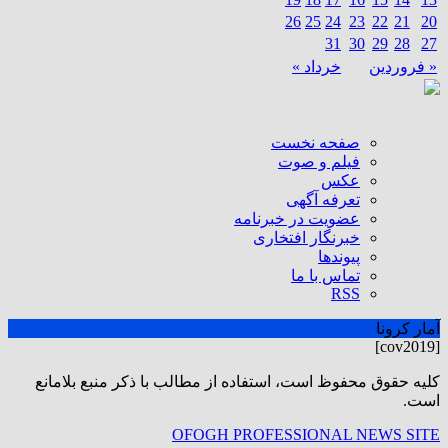
26
25
24
23
22
21
20
31
30
29
28
27
« فروردین
خرداد »
صفحه نخست
فیلم و صوت
عکس
تعرفه آگهی
عضویت در خبرنامه
خبرنگار افتخاری
پیوندها
تماس با ما
RSS
آمار کرونا
[cov2019]
كليه حقوق محفوظ است، استفاده از مطالب با ذكر منبع بلامانع
است.
OFOGH PROFESSIONAL NEWS SITE