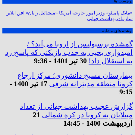
برچسب ها
«مایک پامپئو» وزیر امور خارجه آمریکا
«میشائیل رایان»
افق انلاین
سازمان بهداشت جهانی
نوشته های مشابه
گمشده پرسپولیس از اروپا می‌آید؟ /
امیدواری یحیی به جذب بازیکنی که پاسخ رد
به استقلال داد!
30 تیر 1401 - 9:36
بیمارستان مسیح دانشوری؛ مرکز ارجاع
کرونا منطقه مدیترانه شرقی
17 تیر 1400 -
9:15
گزارش عجیب بهداشت جهانی از تعداد
مبتلایان به کرونا در کره شمالی
21
اردیبهشت 1400 - 14:45