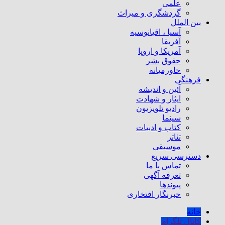
علمی
گردشگری و میراث
بین الملل
آسیا ، اقیانوسیه
آفریقا
آمریکا و اروپا
حقوق بشر
خاورمیانه
فرهنگی
آئین و اندیشه
ایثار و شهادت
رادیو تلویزیون
سینما
کتاب و ادبیات
تئاتر
موسیقی
دسترسی سریع
تماس با ما
تعرفه آگهی
پیوندها
خبرنگار افتخاری
خانه
کانال تلگرام