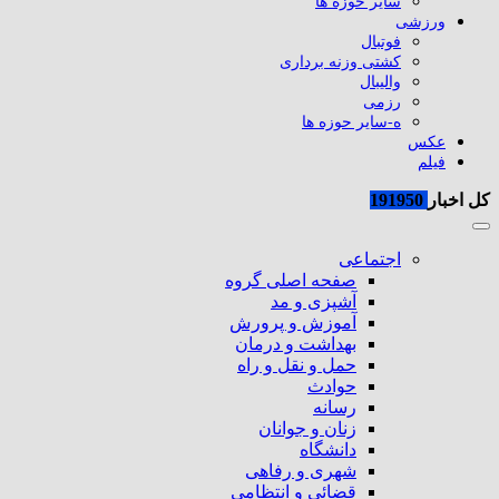
سایر حوزه ها
ورزشی
فوتبال
کشتی وزنه برداری
والیبال
رزمی
ه-سایر حوزه ها
عکس
فیلم
کل اخبار
191950
اجتماعی
صفحه اصلی گروه
آشپزی و مد
آموزش و پرورش
بهداشت و درمان
حمل و نقل و راه
حوادث
رسانه
زنان و جوانان
دانشگاه
شهری و رفاهی
قضائی و انتظامی