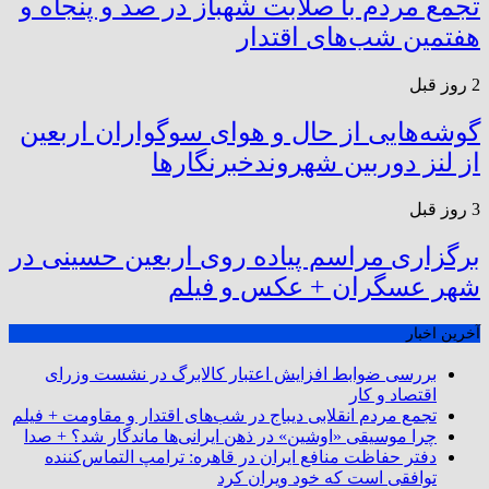
تجمع مردم با صلابت شهباز در صد و پنجاه و
هفتمین شب‌های اقتدار
2 روز قبل
گوشه‌هایی از حال و هوای سوگواران اربعین
از لنز دوربین شهروندخبرنگار‌ها
3 روز قبل
برگزاری مراسم پیاده روی اربعین حسینی در
شهر عسگران + عکس و فیلم
آخرین اخبار
بررسی ضوابط افزایش اعتبار کالابرگ در نشست وزرای
اقتصاد و کار
تجمع مردم انقلابی دیباج در شب‌های اقتدار و مقاومت + فیلم
چرا موسیقی «اوشین» در ذهن ایرانی‌ها ماندگار شد؟ + صدا
دفتر حفاظت منافع ایران در قاهره: ترامپ التماس‌کننده
توافقی است که خود ویران کرد