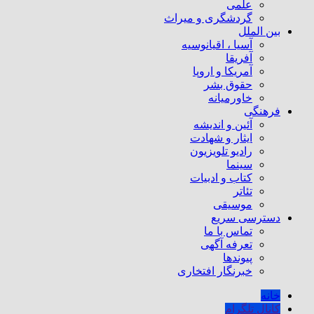
علمی
گردشگری و میراث
بین الملل
آسیا ، اقیانوسیه
آفریقا
آمریکا و اروپا
حقوق بشر
خاورمیانه
فرهنگی
آئین و اندیشه
ایثار و شهادت
رادیو تلویزیون
سینما
کتاب و ادبیات
تئاتر
موسیقی
دسترسی سریع
تماس با ما
تعرفه آگهی
پیوندها
خبرنگار افتخاری
خانه
کانال تلگرام