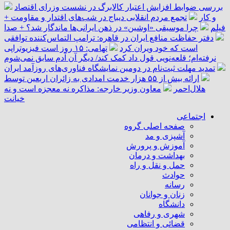
بررسی ضوابط افزایش اعتبار کالابرگ در نشست وزرای اقتصاد
و کار
تجمع مردم انقلابی دیباج در شب‌های اقتدار و مقاومت +
فیلم
چرا موسیقی «اوشین» در ذهن ایرانی‌ها ماندگار شد؟ + صدا
دفتر حفاظت منافع ایران در قاهره: ترامپ التماس‌کننده توافقی
است که خود ویران کرد
تهامی: ۱۵ روز است فیزیوتراپی
نرفته‌ام؛ قلعه‌نویی قول داد کمک کند/ دیگر آن آدم سابق نمی‌شوم
تمدید مهلت ثبت‌نام در دومین نمایشگاه فناوری‌های روزآمد ایران
ارائه بیش از ۵۵ هزار خدمت امدادی به زائران اربعین توسط
هلال‌احمر
معاون وزیر خارجه: مذاکره نه معجزه است و نه
خیانت
اجتماعی
صفحه اصلی گروه
آشپزی و مد
آموزش و پرورش
بهداشت و درمان
حمل و نقل و راه
حوادث
رسانه
زنان و جوانان
دانشگاه
شهری و رفاهی
قضائی و انتظامی