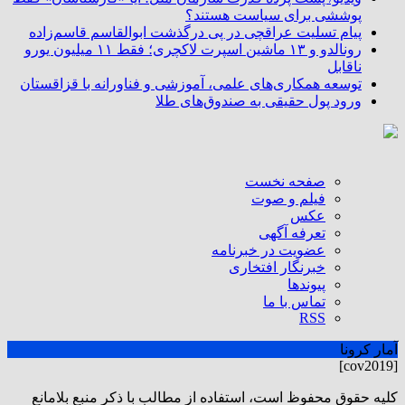
پوششی برای سیاست هستند؟
پیام تسلیت عراقچی در پی درگذشت ابوالقاسم قاسم‌زاده
رونالدو و ۱۳ ماشین اسپرت لاکچری؛ فقط ۱۱ میلیون یورو
ناقابل
توسعه همکاری‌های علمی، آموزشی و فناورانه با قزاقستان
ورود پول حقیقی به صندوق‌های طلا
صفحه نخست
فیلم و صوت
عکس
تعرفه آگهی
عضویت در خبرنامه
خبرنگار افتخاری
پیوندها
تماس با ما
RSS
آمار کرونا
[cov2019]
كليه حقوق محفوظ است، استفاده از مطالب با ذكر منبع بلامانع