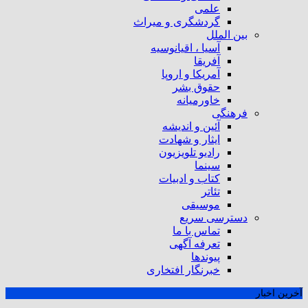
علمی
گردشگری و میراث
بین الملل
آسیا ، اقیانوسیه
آفریقا
آمریکا و اروپا
حقوق بشر
خاورمیانه
فرهنگی
آئین و اندیشه
ایثار و شهادت
رادیو تلویزیون
سینما
کتاب و ادبیات
تئاتر
موسیقی
دسترسی سریع
تماس با ما
تعرفه آگهی
پیوندها
خبرنگار افتخاری
آخرین اخبار