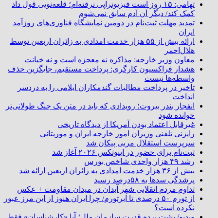
تهامی: ۱۵ روز است فیزیوتراپی نرفته‌ام؛ قلعه‌نویی قول داد
کمک کند/ دیگر آن آدم سابق نمی‌شوم
تمدید مهلت ثبت‌نام در دومین نمایشگاه فناوری‌های روزآمد
ایران
ارائه بیش از ۵۵ هزار خدمت امدادی به زائران اربعین توسط
هلال‌احمر
معاون وزیر خارجه: مذاکره نه معجزه است و نه خیانت
هشدار فراکسیون کارگری: پرداخت مستقیم، جایگزین حذف
واسطه‌ها نیست
تاخیر در پرداخت مطالبات گندمکاران ایلامی را به دردسر
انداخت
انفجار بندر بیروت؛ رویدادی که باید در متن یک جنگ طولانی‌تر
خوانده شود
غیرقابل اعتماد بودن آمریکا از دیدگاه تاریخی
رایزنی تلفنی وزیران امور خارجه ایران و موریتانی
سرپرست استقلال مربی پیکان شد
ثبت‌نام برای حضور در اینوتکس ۲۰۲۶ آغاز شد
رشد ۴۹ هزار واحدی شاخص بورس
بیش از ۳۶ هزار خدمت امدادی به زائران اربعین ارائه شد
پرشدگی سدها به ۵۸درصد رسید
تداوم مردم انقلابی شهر آبدان در میدان مقاومت + عکس
از تورم ۵۰ درصدی تا ابرتورم/ چرا ایران هنوز از این مرز عبور
نکرده است؟
ویدیو/ پشت پرده قدرت سازمان ملل؛ آیا «کارشناسان» فقط