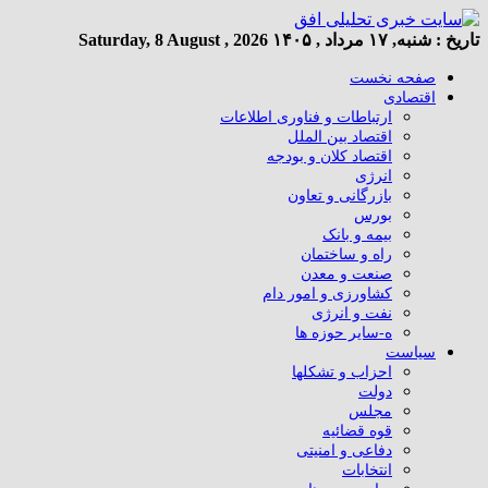
تاریخ :
شنبه, ۱۷ مرداد , ۱۴۰۵
Saturday, 8 August , 2026
صفحه نخست
اقتصادی
ارتباطات و فناوری اطلاعات
اقتصاد بین الملل
اقتصاد کلان و بودجه
انرژی
بازرگانی و تعاون
بورس
بیمه و بانک
راه و ساختمان
صنعت و معدن
کشاورزی و امور دام
نفت و انرژی
ه-سایر حوزه ها
سیاست
احزاب و تشکلها
دولت
مجلس
قوه قضائیه
دفاعی و امنیتی
انتخابات