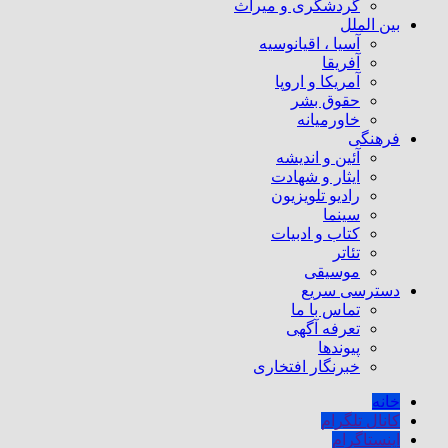
گردشگری و میراث
بین الملل
آسیا ، اقیانوسیه
آفریقا
آمریکا و اروپا
حقوق بشر
خاورمیانه
فرهنگی
آئین و اندیشه
ایثار و شهادت
رادیو تلویزیون
سینما
کتاب و ادبیات
تئاتر
موسیقی
دسترسی سریع
تماس با ما
تعرفه آگهی
پیوندها
خبرنگار افتخاری
خانه
کانال تلگرام
اینستاگرام