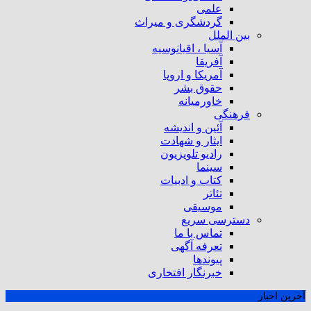
علمی
گردشگری و میراث
بین الملل
آسیا ، اقیانوسیه
آفریقا
آمریکا و اروپا
حقوق بشر
خاورمیانه
فرهنگی
آئین و اندیشه
ایثار و شهادت
رادیو تلویزیون
سینما
کتاب و ادبیات
تئاتر
موسیقی
دسترسی سریع
تماس با ما
تعرفه آگهی
پیوندها
خبرنگار افتخاری
آخرین اخبار