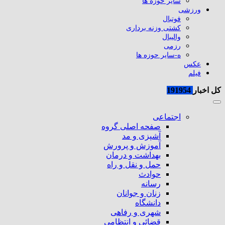
سایر حوزه ها
ورزشی
فوتبال
کشتی وزنه برداری
والیبال
رزمی
ه-سایر حوزه ها
عکس
فیلم
کل اخبار
191954
اجتماعی
صفحه اصلی گروه
آشپزی و مد
آموزش و پرورش
بهداشت و درمان
حمل و نقل و راه
حوادث
رسانه
زنان و جوانان
دانشگاه
شهری و رفاهی
قضائی و انتظامی