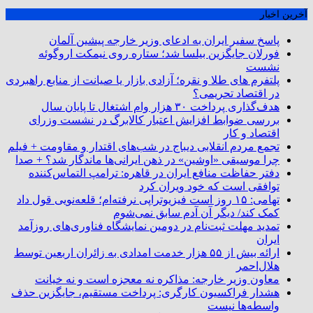
آخرین اخبار
پاسخ سفیر ایران به ادعای وزیر خارجه پیشین آلمان
فورلان جایگزین بیلسا شد؛ ستاره روی نیمکت اروگوئه
نشست
پلتفرم ‌های طلا و نقره؛ آزادی بازار یا صیانت از منابع راهبردی
در اقتصاد تحریمی؟
هدف‌گذاری پرداخت ۳۰ هزار وام اشتغال تا پایان سال
بررسی ضوابط افزایش اعتبار کالابرگ در نشست وزرای
اقتصاد و کار
تجمع مردم انقلابی دیباج در شب‌های اقتدار و مقاومت + فیلم
چرا موسیقی «اوشین» در ذهن ایرانی‌ها ماندگار شد؟ + صدا
دفتر حفاظت منافع ایران در قاهره: ترامپ التماس‌کننده
توافقی است که خود ویران کرد
تهامی: ۱۵ روز است فیزیوتراپی نرفته‌ام؛ قلعه‌نویی قول داد
کمک کند/ دیگر آن آدم سابق نمی‌شوم
تمدید مهلت ثبت‌نام در دومین نمایشگاه فناوری‌های روزآمد
ایران
ارائه بیش از ۵۵ هزار خدمت امدادی به زائران اربعین توسط
هلال‌احمر
معاون وزیر خارجه: مذاکره نه معجزه است و نه خیانت
هشدار فراکسیون کارگری: پرداخت مستقیم، جایگزین حذف
واسطه‌ها نیست