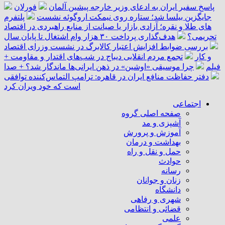
پاسخ سفیر ایران به ادعای وزیر خارجه پیشین آلمان
فورلان
جایگزین بیلسا شد؛ ستاره روی نیمکت اروگوئه نشست
پلتفرم
‌های طلا و نقره؛ آزادی بازار یا صیانت از منابع راهبردی در اقتصاد
تحریمی؟
هدف‌گذاری پرداخت ۳۰ هزار وام اشتغال تا پایان سال
بررسی ضوابط افزایش اعتبار کالابرگ در نشست وزرای اقتصاد
و کار
تجمع مردم انقلابی دیباج در شب‌های اقتدار و مقاومت +
فیلم
چرا موسیقی «اوشین» در ذهن ایرانی‌ها ماندگار شد؟ + صدا
دفتر حفاظت منافع ایران در قاهره: ترامپ التماس‌کننده توافقی
است که خود ویران کرد
اجتماعی
صفحه اصلی گروه
آشپزی و مد
آموزش و پرورش
بهداشت و درمان
حمل و نقل و راه
حوادث
رسانه
زنان و جوانان
دانشگاه
شهری و رفاهی
قضائی و انتظامی
علمی