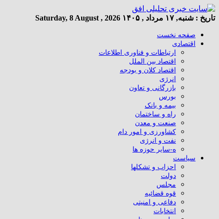
تاریخ :
شنبه, ۱۷ مرداد , ۱۴۰۵
Saturday, 8 August , 2026
صفحه نخست
اقتصادی
ارتباطات و فناوری اطلاعات
اقتصاد بین الملل
اقتصاد کلان و بودجه
انرژی
بازرگانی و تعاون
بورس
بیمه و بانک
راه و ساختمان
صنعت و معدن
کشاورزی و امور دام
نفت و انرژی
ه-سایر حوزه ها
سیاست
احزاب و تشکلها
دولت
مجلس
قوه قضائیه
دفاعی و امنیتی
انتخابات