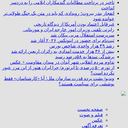
تاخیر در پرداخت مطالبات گندمکاران ایلامی را به دردسر
انداخت
انفجار بندر بیروت؛ رویدادی که باید در متن یک جنگ طولانی‌تر
خوانده شود
غیرقابل اعتماد بودن آمریکا از دیدگاه تاریخی
رایزنی تلفنی وزیران امور خارجه ایران و موریتانی
سرپرست استقلال مربی پیکان شد
ثبت‌نام برای حضور در اینوتکس ۲۰۲۶ آغاز شد
رشد ۴۹ هزار واحدی شاخص بورس
بیش از ۳۶ هزار خدمت امدادی به زائران اربعین ارائه شد
پرشدگی سدها به ۵۸درصد رسید
تداوم مردم انقلابی شهر آبدان در میدان مقاومت + عکس
از تورم ۵۰ درصدی تا ابرتورم/ چرا ایران هنوز از این مرز عبور
نکرده است؟
ویدیو/ پشت پرده قدرت سازمان ملل؛ آیا «کارشناسان» فقط
پوششی برای سیاست هستند؟
صفحه نخست
فیلم و صوت
عکس
تعرفه آگهی