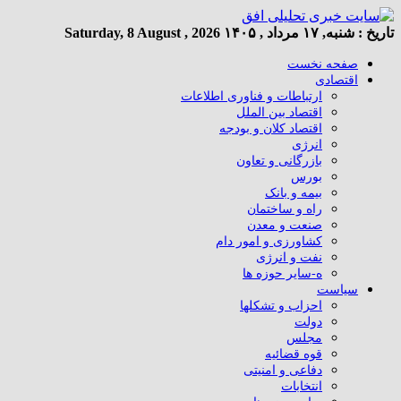
تاریخ :
شنبه, ۱۷ مرداد , ۱۴۰۵
Saturday, 8 August , 2026
صفحه نخست
اقتصادی
ارتباطات و فناوری اطلاعات
اقتصاد بین الملل
اقتصاد کلان و بودجه
انرژی
بازرگانی و تعاون
بورس
بیمه و بانک
راه و ساختمان
صنعت و معدن
کشاورزی و امور دام
نفت و انرژی
ه-سایر حوزه ها
سیاست
احزاب و تشکلها
دولت
مجلس
قوه قضائیه
دفاعی و امنیتی
انتخابات