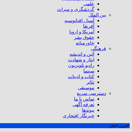
علمی
گردشگری و میراث
بین الملل
آسیا ، اقیانوسیه
آفریقا
آمریکا و اروپا
حقوق بشر
خاورمیانه
فرهنگی
آئین و اندیشه
ایثار و شهادت
رادیو تلویزیون
سینما
کتاب و ادبیات
تئاتر
موسیقی
دسترسی سریع
تماس با ما
تعرفه آگهی
پیوندها
خبرنگار افتخاری
آخرین اخبار