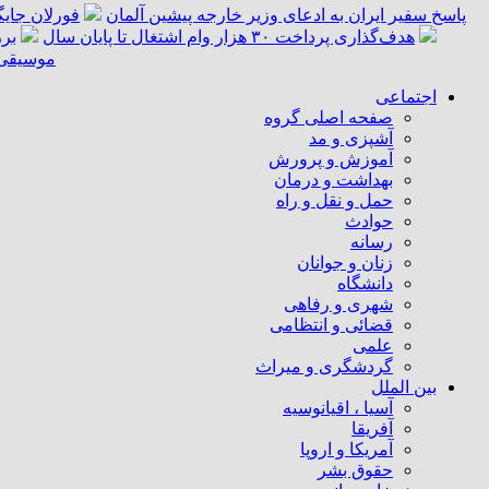
پاسخ سفیر ایران به ادعای وزیر خارجه پیشین آلمان
فورلان جای
هدف‌گذاری پرداخت ۳۰ هزار وام اشتغال تا پایان سال
برر
موسیقی «
اجتماعی
صفحه اصلی گروه
آشپزی و مد
آموزش و پرورش
بهداشت و درمان
حمل و نقل و راه
حوادث
رسانه
زنان و جوانان
دانشگاه
شهری و رفاهی
قضائی و انتظامی
علمی
گردشگری و میراث
بین الملل
آسیا ، اقیانوسیه
آفریقا
آمریکا و اروپا
حقوق بشر