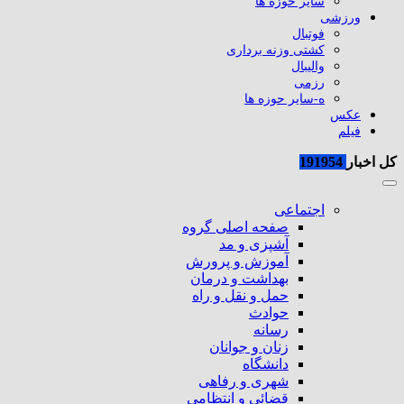
سایر حوزه ها
ورزشی
فوتبال
کشتی وزنه برداری
والیبال
رزمی
ه-سایر حوزه ها
عکس
فیلم
کل اخبار
191954
اجتماعی
صفحه اصلی گروه
آشپزی و مد
آموزش و پرورش
بهداشت و درمان
حمل و نقل و راه
حوادث
رسانه
زنان و جوانان
دانشگاه
شهری و رفاهی
قضائی و انتظامی