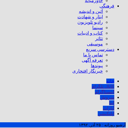
خاورمیانه
فرهنگی
آئین و اندیشه
ایثار و شهادت
رادیو تلویزیون
سینما
کتاب و ادبیات
تئاتر
موسیقی
دسترسی سریع
تماس با ما
تعرفه آگهی
پیوندها
خبرنگار افتخاری
خانه
کانال تلگرام
اینستاگرام
سروش
ایتا
آپارات
اپلیکیشن
آرشیو روزانه :
۲۵ آذر, ۱۳۹۲