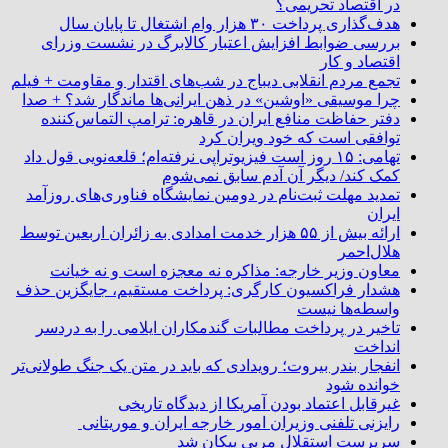
در اقتصاد تحریمی؟
هدف‌گذاری پرداخت ۳۰ هزار وام اشتغال تا پایان سال
بررسی ضوابط افزایش اعتبار کالابرگ در نشست وزرای
اقتصاد و کار
تجمع مردم انقلابی دیباج در شب‌های اقتدار و مقاومت + فیلم
چرا موسیقی «اوشین» در ذهن ایرانی‌ها ماندگار شد؟ + صدا
دفتر حفاظت منافع ایران در قاهره: ترامپ التماس‌کننده
توافقی است که خود ویران کرد
تهامی: ۱۵ روز است فیزیوتراپی نرفته‌ام؛ قلعه‌نویی قول داد
کمک کند/ دیگر آن آدم سابق نمی‌شوم
تمدید مهلت ثبت‌نام در دومین نمایشگاه فناوری‌های روزآمد
ایران
ارائه بیش از ۵۵ هزار خدمت امدادی به زائران اربعین توسط
هلال‌احمر
معاون وزیر خارجه: مذاکره نه معجزه است و نه خیانت
هشدار فراکسیون کارگری: پرداخت مستقیم، جایگزین حذف
واسطه‌ها نیست
تاخیر در پرداخت مطالبات گندمکاران ایلامی را به دردسر
انداخت
انفجار بندر بیروت؛ رویدادی که باید در متن یک جنگ طولانی‌تر
خوانده شود
غیرقابل اعتماد بودن آمریکا از دیدگاه تاریخی
رایزنی تلفنی وزیران امور خارجه ایران و موریتانی
سرپرست استقلال مربی پیکان شد