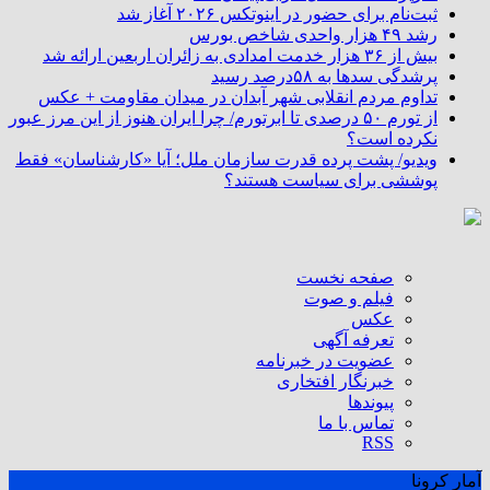
ثبت‌نام برای حضور در اینوتکس ۲۰۲۶ آغاز شد
رشد ۴۹ هزار واحدی شاخص بورس
بیش از ۳۶ هزار خدمت امدادی به زائران اربعین ارائه شد
پرشدگی سدها به ۵۸درصد رسید
تداوم مردم انقلابی شهر آبدان در میدان مقاومت + عکس
از تورم ۵۰ درصدی تا ابرتورم/ چرا ایران هنوز از این مرز عبور
نکرده است؟
ویدیو/ پشت پرده قدرت سازمان ملل؛ آیا «کارشناسان» فقط
پوششی برای سیاست هستند؟
صفحه نخست
فیلم و صوت
عکس
تعرفه آگهی
عضویت در خبرنامه
خبرنگار افتخاری
پیوندها
تماس با ما
RSS
آمار کرونا