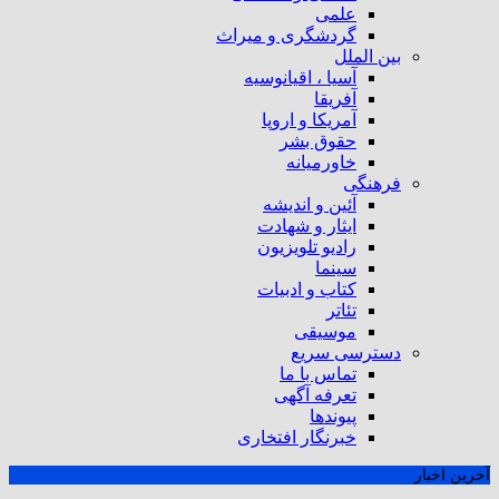
علمی
گردشگری و میراث
بین الملل
آسیا ، اقیانوسیه
آفریقا
آمریکا و اروپا
حقوق بشر
خاورمیانه
فرهنگی
آئین و اندیشه
ایثار و شهادت
رادیو تلویزیون
سینما
کتاب و ادبیات
تئاتر
موسیقی
دسترسی سریع
تماس با ما
تعرفه آگهی
پیوندها
خبرنگار افتخاری
آخرین اخبار