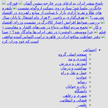
پاسخ سفیر ایران به ادعای وزیر خارجه پیشین آلمان
فورلان
جایگزین بیلسا شد؛ ستاره روی نیمکت اروگوئه نشست
پلتفرم
‌های طلا و نقره؛ آزادی بازار یا صیانت از منابع راهبردی در اقتصاد
تحریمی؟
هدف‌گذاری پرداخت ۳۰ هزار وام اشتغال تا پایان سال
بررسی ضوابط افزایش اعتبار کالابرگ در نشست وزرای اقتصاد
و کار
تجمع مردم انقلابی دیباج در شب‌های اقتدار و مقاومت +
فیلم
چرا موسیقی «اوشین» در ذهن ایرانی‌ها ماندگار شد؟ + صدا
دفتر حفاظت منافع ایران در قاهره: ترامپ التماس‌کننده توافقی
است که خود ویران کرد
اجتماعی
صفحه اصلی گروه
آشپزی و مد
آموزش و پرورش
بهداشت و درمان
حمل و نقل و راه
حوادث
رسانه
زنان و جوانان
دانشگاه
شهری و رفاهی
قضائی و انتظامی
علمی