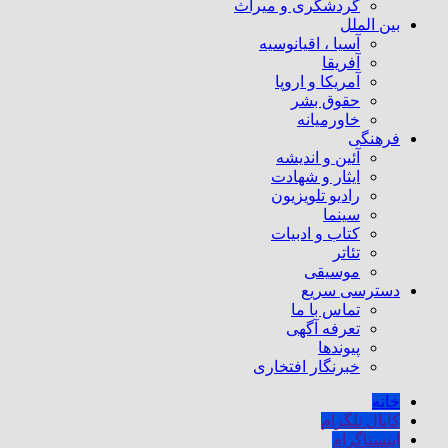
گردشگری و میراث
بین الملل
آسیا ، اقیانوسیه
آفریقا
آمریکا و اروپا
حقوق بشر
خاورمیانه
فرهنگی
آئین و اندیشه
ایثار و شهادت
رادیو تلویزیون
سینما
کتاب و ادبیات
تئاتر
موسیقی
دسترسی سریع
تماس با ما
تعرفه آگهی
پیوندها
خبرنگار افتخاری
خانه
کانال تلگرام
اینستاگرام