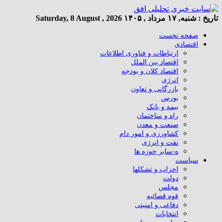
تاریخ :
شنبه, ۱۷ مرداد , ۱۴۰۵
Saturday, 8 August , 2026
صفحه نخست
اقتصادی
ارتباطات و فناوری اطلاعات
اقتصاد بین الملل
اقتصاد کلان و بودجه
انرژی
بازرگانی و تعاون
بورس
بیمه و بانک
راه و ساختمان
صنعت و معدن
کشاورزی و امور دام
نفت و انرژی
ه-سایر حوزه ها
سیاست
احزاب و تشکلها
دولت
مجلس
قوه قضائیه
دفاعی و امنیتی
انتخابات