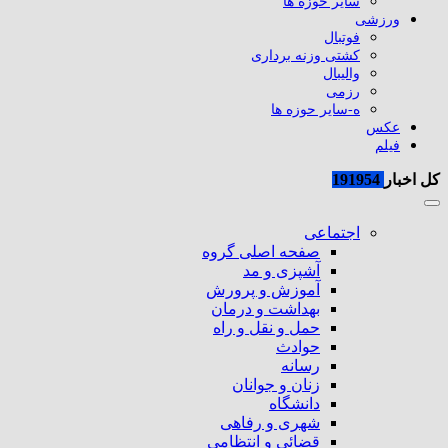
سایر حوزه ها
ورزشی
فوتبال
کشتی وزنه برداری
والیبال
رزمی
ه-سایر حوزه ها
عکس
فیلم
کل اخبار
191954
اجتماعی
صفحه اصلی گروه
آشپزی و مد
آموزش و پرورش
بهداشت و درمان
حمل و نقل و راه
حوادث
رسانه
زنان و جوانان
دانشگاه
شهری و رفاهی
قضائی و انتظامی