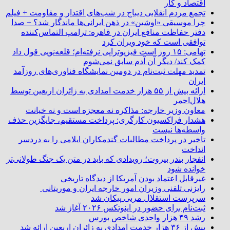
اقتصاد و کار
تجمع مردم انقلابی دیباج در شب‌های اقتدار و مقاومت + فیلم
چرا موسیقی «اوشین» در ذهن ایرانی‌ها ماندگار شد؟ + صدا
دفتر حفاظت منافع ایران در قاهره: ترامپ التماس‌کننده
توافقی است که خود ویران کرد
تهامی: ۱۵ روز است فیزیوتراپی نرفته‌ام؛ قلعه‌نویی قول داد
کمک کند/ دیگر آن آدم سابق نمی‌شوم
تمدید مهلت ثبت‌نام در دومین نمایشگاه فناوری‌های روزآمد
ایران
ارائه بیش از ۵۵ هزار خدمت امدادی به زائران اربعین توسط
هلال‌احمر
معاون وزیر خارجه: مذاکره نه معجزه است و نه خیانت
هشدار فراکسیون کارگری: پرداخت مستقیم، جایگزین حذف
واسطه‌ها نیست
تاخیر در پرداخت مطالبات گندمکاران ایلامی را به دردسر
انداخت
انفجار بندر بیروت؛ رویدادی که باید در متن یک جنگ طولانی‌تر
خوانده شود
غیرقابل اعتماد بودن آمریکا از دیدگاه تاریخی
رایزنی تلفنی وزیران امور خارجه ایران و موریتانی
سرپرست استقلال مربی پیکان شد
ثبت‌نام برای حضور در اینوتکس ۲۰۲۶ آغاز شد
رشد ۴۹ هزار واحدی شاخص بورس
بیش از ۳۶ هزار خدمت امدادی به زائران اربعین ارائه شد