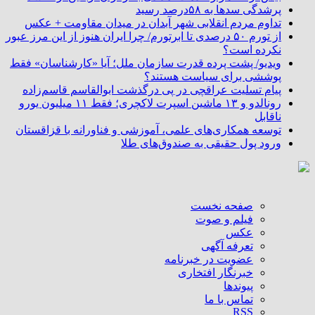
پرشدگی سدها به ۵۸درصد رسید
تداوم مردم انقلابی شهر آبدان در میدان مقاومت + عکس
از تورم ۵۰ درصدی تا ابرتورم/ چرا ایران هنوز از این مرز عبور
نکرده است؟
ویدیو/ پشت پرده قدرت سازمان ملل؛ آیا «کارشناسان» فقط
پوششی برای سیاست هستند؟
پیام تسلیت عراقچی در پی درگذشت ابوالقاسم قاسم‌زاده
رونالدو و ۱۳ ماشین اسپرت لاکچری؛ فقط ۱۱ میلیون یورو
ناقابل
توسعه همکاری‌های علمی، آموزشی و فناورانه با قزاقستان
ورود پول حقیقی به صندوق‌های طلا
صفحه نخست
فیلم و صوت
عکس
تعرفه آگهی
عضویت در خبرنامه
خبرنگار افتخاری
پیوندها
تماس با ما
RSS