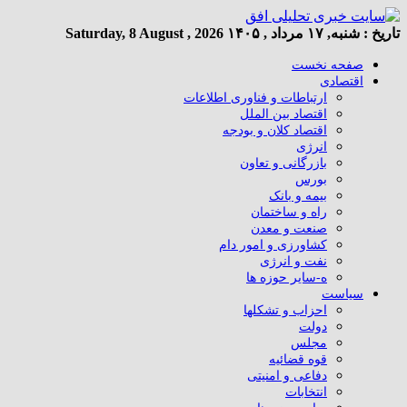
تاریخ :
شنبه, ۱۷ مرداد , ۱۴۰۵
Saturday, 8 August , 2026
صفحه نخست
اقتصادی
ارتباطات و فناوری اطلاعات
اقتصاد بین الملل
اقتصاد کلان و بودجه
انرژی
بازرگانی و تعاون
بورس
بیمه و بانک
راه و ساختمان
صنعت و معدن
کشاورزی و امور دام
نفت و انرژی
ه-سایر حوزه ها
سیاست
احزاب و تشکلها
دولت
مجلس
قوه قضائیه
دفاعی و امنیتی
انتخابات