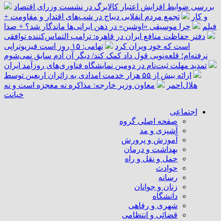
بررسی ضوابط افزایش اعتبار کالابرگ در نشست وزرای اقتصاد
و کار
تجمع مردم انقلابی دیباج در شب‌های اقتدار و مقاومت +
فیلم
چرا موسیقی «اوشین» در ذهن ایرانی‌ها ماندگار شد؟ + صدا
دفتر حفاظت منافع ایران در قاهره: ترامپ التماس‌کننده توافقی
است که خود ویران کرد
تهامی: ۱۵ روز است فیزیوتراپی
نرفته‌ام؛ قلعه‌نویی قول داد کمک کند/ دیگر آن آدم سابق نمی‌شوم
تمدید مهلت ثبت‌نام در دومین نمایشگاه فناوری‌های روزآمد ایران
ارائه بیش از ۵۵ هزار خدمت امدادی به زائران اربعین توسط
هلال‌احمر
معاون وزیر خارجه: مذاکره نه معجزه است و نه
خیانت
اجتماعی
صفحه اصلی گروه
آشپزی و مد
آموزش و پرورش
بهداشت و درمان
حمل و نقل و راه
حوادث
رسانه
زنان و جوانان
دانشگاه
شهری و رفاهی
قضائی و انتظامی