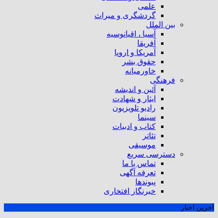
علمی
گردشگری و میراث
بین الملل
آسیا ، اقیانوسیه
آفریقا
آمریکا و اروپا
حقوق بشر
خاورمیانه
فرهنگی
آئین و اندیشه
ایثار و شهادت
رادیو تلویزیون
سینما
کتاب و ادبیات
تئاتر
موسیقی
دسترسی سریع
تماس با ما
تعرفه آگهی
پیوندها
خبرنگار افتخاری
آخرین اخبار