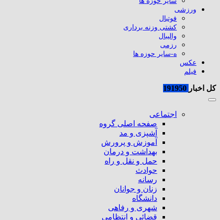
سایر حوزه ها
ورزشی
فوتبال
کشتی وزنه برداری
والیبال
رزمی
ه-سایر حوزه ها
عکس
فیلم
کل اخبار
191950
اجتماعی
صفحه اصلی گروه
آشپزی و مد
آموزش و پرورش
بهداشت و درمان
حمل و نقل و راه
حوادث
رسانه
زنان و جوانان
دانشگاه
شهری و رفاهی
قضائی و انتظامی