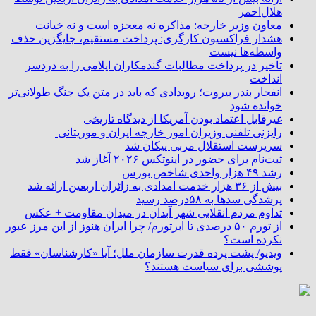
هلال‌احمر
معاون وزیر خارجه: مذاکره نه معجزه است و نه خیانت
هشدار فراکسیون کارگری: پرداخت مستقیم، جایگزین حذف
واسطه‌ها نیست
تاخیر در پرداخت مطالبات گندمکاران ایلامی را به دردسر
انداخت
انفجار بندر بیروت؛ رویدادی که باید در متن یک جنگ طولانی‌تر
خوانده شود
غیرقابل اعتماد بودن آمریکا از دیدگاه تاریخی
رایزنی تلفنی وزیران امور خارجه ایران و موریتانی
سرپرست استقلال مربی پیکان شد
ثبت‌نام برای حضور در اینوتکس ۲۰۲۶ آغاز شد
رشد ۴۹ هزار واحدی شاخص بورس
بیش از ۳۶ هزار خدمت امدادی به زائران اربعین ارائه شد
پرشدگی سدها به ۵۸درصد رسید
تداوم مردم انقلابی شهر آبدان در میدان مقاومت + عکس
از تورم ۵۰ درصدی تا ابرتورم/ چرا ایران هنوز از این مرز عبور
نکرده است؟
ویدیو/ پشت پرده قدرت سازمان ملل؛ آیا «کارشناسان» فقط
پوششی برای سیاست هستند؟