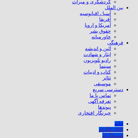
گردشگری و میراث
بین الملل
آسیا ، اقیانوسیه
آفریقا
آمریکا و اروپا
حقوق بشر
خاورمیانه
فرهنگی
آئین و اندیشه
ایثار و شهادت
رادیو تلویزیون
سینما
کتاب و ادبیات
تئاتر
موسیقی
دسترسی سریع
تماس با ما
تعرفه آگهی
پیوندها
خبرنگار افتخاری
خانه
کانال تلگرام
اینستاگرام