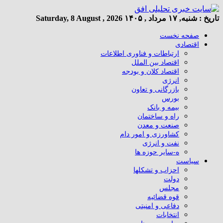
تاریخ :
شنبه, ۱۷ مرداد , ۱۴۰۵
Saturday, 8 August , 2026
صفحه نخست
اقتصادی
ارتباطات و فناوری اطلاعات
اقتصاد بین الملل
اقتصاد کلان و بودجه
انرژی
بازرگانی و تعاون
بورس
بیمه و بانک
راه و ساختمان
صنعت و معدن
کشاورزی و امور دام
نفت و انرژی
ه-سایر حوزه ها
سیاست
احزاب و تشکلها
دولت
مجلس
قوه قضائیه
دفاعی و امنیتی
انتخابات