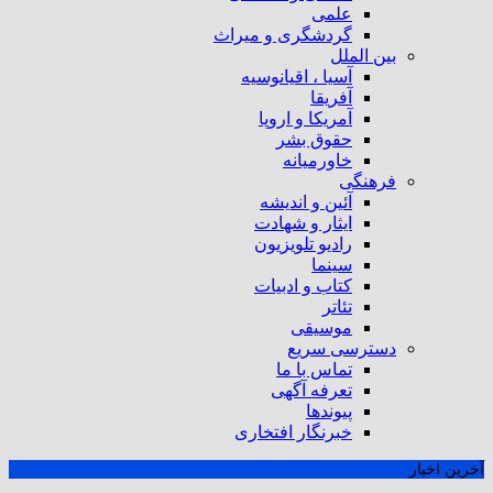
علمی
گردشگری و میراث
بین الملل
آسیا ، اقیانوسیه
آفریقا
آمریکا و اروپا
حقوق بشر
خاورمیانه
فرهنگی
آئین و اندیشه
ایثار و شهادت
رادیو تلویزیون
سینما
کتاب و ادبیات
تئاتر
موسیقی
دسترسی سریع
تماس با ما
تعرفه آگهی
پیوندها
خبرنگار افتخاری
آخرین اخبار