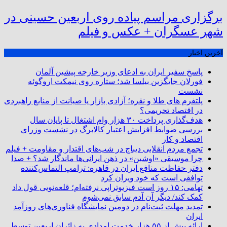
برگزاری مراسم پیاده روی اربعین حسینی در
شهر عسگران + عکس و فیلم
آخرین اخبار
پاسخ سفیر ایران به ادعای وزیر خارجه پیشین آلمان
فورلان جایگزین بیلسا شد؛ ستاره روی نیمکت اروگوئه
نشست
پلتفرم ‌های طلا و نقره؛ آزادی بازار یا صیانت از منابع راهبردی
در اقتصاد تحریمی؟
هدف‌گذاری پرداخت ۳۰ هزار وام اشتغال تا پایان سال
بررسی ضوابط افزایش اعتبار کالابرگ در نشست وزرای
اقتصاد و کار
تجمع مردم انقلابی دیباج در شب‌های اقتدار و مقاومت + فیلم
چرا موسیقی «اوشین» در ذهن ایرانی‌ها ماندگار شد؟ + صدا
دفتر حفاظت منافع ایران در قاهره: ترامپ التماس‌کننده
توافقی است که خود ویران کرد
تهامی: ۱۵ روز است فیزیوتراپی نرفته‌ام؛ قلعه‌نویی قول داد
کمک کند/ دیگر آن آدم سابق نمی‌شوم
تمدید مهلت ثبت‌نام در دومین نمایشگاه فناوری‌های روزآمد
ایران
ارائه بیش از ۵۵ هزار خدمت امدادی به زائران اربعین توسط