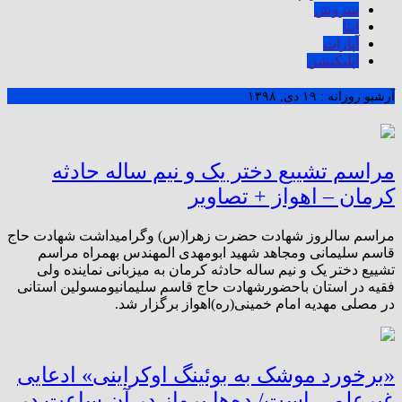
سروش
ایتا
آپارات
اپلیکیشن
آرشیو روزانه :
۱۹ دی, ۱۳۹۸
مراسم تشییع دختر یک و نیم ساله حادثه
کرمان – اهواز + تصاویر
مراسم سالروز شهادت حضرت زهرا(س) وگرامیداشت شهادت حاج
قاسم سلیمانی ومجاهد شهید ابومهدی المهندس بهمراه مراسم
تشییع دختر یک و نیم ساله حادثه کرمان به میزبانی نماینده ولی
فقیه در استان باحضورشهادت حاج قاسم سلیمانیومسولین استانی
در مصلی مهدیه امام خمینی(ره)اهواز برگزار شد.
«برخورد موشک به بوئینگ اوکراینی» ادعایی
غیرعلمی است/ ده‌ها پرواز در آن ساعت در