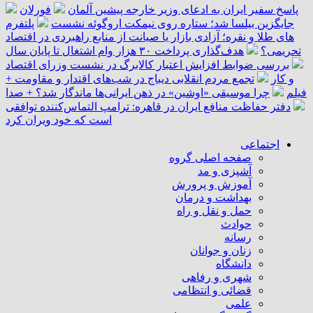
پاسخ سفیر ایران به ادعای وزیر خارجه پیشین آلمان
فورلان
جایگزین بیلسا شد؛ ستاره روی نیمکت اروگوئه نشست
پلتفرم
‌های طلا و نقره؛ آزادی بازار یا صیانت از منابع راهبردی در اقتصاد
تحریمی؟
هدف‌گذاری پرداخت ۳۰ هزار وام اشتغال تا پایان سال
بررسی ضوابط افزایش اعتبار کالابرگ در نشست وزرای اقتصاد
و کار
تجمع مردم انقلابی دیباج در شب‌های اقتدار و مقاومت +
فیلم
چرا موسیقی «اوشین» در ذهن ایرانی‌ها ماندگار شد؟ + صدا
دفتر حفاظت منافع ایران در قاهره: ترامپ التماس‌کننده توافقی
است که خود ویران کرد
اجتماعی
صفحه اصلی گروه
آشپزی و مد
آموزش و پرورش
بهداشت و درمان
حمل و نقل و راه
حوادث
رسانه
زنان و جوانان
دانشگاه
شهری و رفاهی
قضائی و انتظامی
علمی