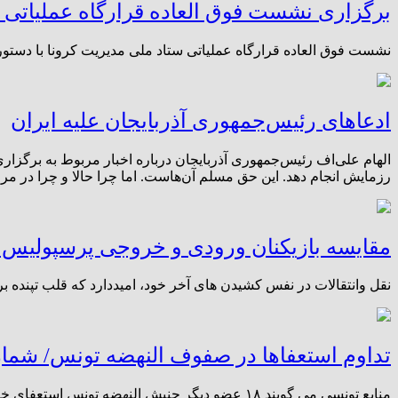
برگزاری نشست فوق العاده قرارگاه عملیاتی 
نشست فوق العاده قرارگاه عملیاتی ستاد ملی مدیریت کرونا با دستور
ادعاهای رئیس‌جمهوری آذربایجان علیه ایران
الهام علی‌اف رئیس‌جمهوری آذربایجان درباره اخبار مربوط به برگزا
رزمایش انجام دهد. این حق مسلم آن‌هاست. اما چرا حالا و چرا در مرز
مقایسه بازیکنان ورودی و خروجی پرسپولیس، 
نقل وانتقالات در نفس کشیدن های آخر خود، امیددارد که قلب تپنده 
تداوم استعفاها در صفوف النهضه تونس/ شمار اعضای 
منابع تونسی می گویند ۱۸ عضو دیگر جنبش النهضه تونس استعفای خود از این جنبش را اعلام کردند، به این ترتیب مجموع اعضای جدا شده از این جنبش به ۱۳۱ تن افزایش یافت.