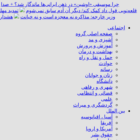
چرا موسیقی «اوشین» در ذهن ایرانی‌ها ماندگار شد؟ + صدا
قلعه‌نویی قول داد کمک کند/ دیگر آن آدم سابق نمی‌شوم
تمدید مهل
وزیر خارجه: مذاکره نه معجزه است و نه خیانت
هشدار 
اجتماعی
صفحه اصلی گروه
آشپزی و مد
آموزش و پرورش
بهداشت و درمان
حمل و نقل و راه
حوادث
رسانه
زنان و جوانان
دانشگاه
شهری و رفاهی
قضائی و انتظامی
علمی
گردشگری و میراث
بین الملل
آسیا ، اقیانوسیه
آفریقا
آمریکا و اروپا
حقوق بشر