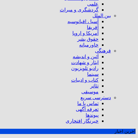
علمی
گردشگری و میراث
بین الملل
آسیا ، اقیانوسیه
آفریقا
آمریکا و اروپا
حقوق بشر
خاورمیانه
فرهنگی
آئین و اندیشه
ایثار و شهادت
رادیو تلویزیون
سینما
کتاب و ادبیات
تئاتر
موسیقی
دسترسی سریع
تماس با ما
تعرفه آگهی
پیوندها
خبرنگار افتخاری
آخرین اخبار