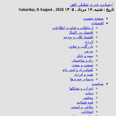
تاریخ :
شنبه, ۱۷ مرداد , ۱۴۰۵
Saturday, 8 August , 2026
صفحه نخست
اقتصادی
ارتباطات و فناوری اطلاعات
اقتصاد بین الملل
اقتصاد کلان و بودجه
انرژی
بازرگانی و تعاون
بورس
بیمه و بانک
راه و ساختمان
صنعت و معدن
کشاورزی و امور دام
نفت و انرژی
ه-سایر حوزه ها
سیاست
احزاب و تشکلها
دولت
مجلس
قوه قضائیه
دفاعی و امنیتی
انتخابات