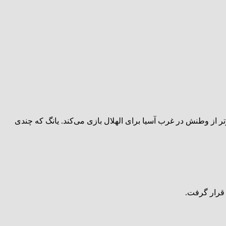
کره متهم به دروغگویی است برای او گران تمام شد و در سن ۲۹ سالگی کیلومترها دورتر از وطنش در غرب آسیا برای الهلال بازی می‌کند. یانگ که چندی
 قرار گرفت.