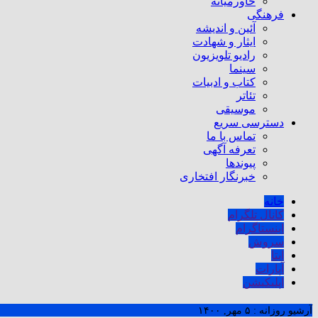
خاورمیانه
فرهنگی
آئین و اندیشه
ایثار و شهادت
رادیو تلویزیون
سینما
کتاب و ادبیات
تئاتر
موسیقی
دسترسی سریع
تماس با ما
تعرفه آگهی
پیوندها
خبرنگار افتخاری
خانه
کانال تلگرام
اینستاگرام
سروش
ایتا
آپارات
اپلیکیشن
آرشیو روزانه :
۵ مهر, ۱۴۰۰