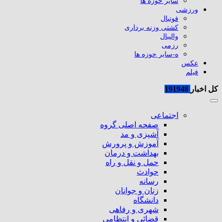
سایر حوزه ها
ورزشی
فوتبال
کشتی وزنه برداری
والیبال
رزمی
ه-سایر حوزه ها
عکس
فیلم
کل اخبار
191948
اجتماعی
صفحه اصلی گروه
آشپزی و مد
آموزش و پرورش
بهداشت و درمان
حمل و نقل و راه
حوادث
رسانه
زنان و جوانان
دانشگاه
شهری و رفاهی
قضائی و انتظامی