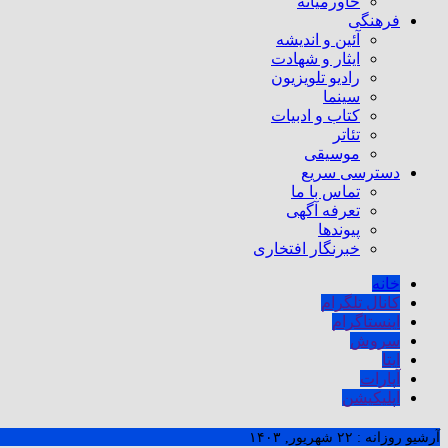
خاورمیانه
فرهنگی
آئین و اندیشه
ایثار و شهادت
رادیو تلویزیون
سینما
کتاب و ادبیات
تئاتر
موسیقی
دسترسی سریع
تماس با ما
تعرفه آگهی
پیوندها
خبرنگار افتخاری
خانه
کانال تلگرام
اینستاگرام
سروش
ایتا
آپارات
اپلیکیشن
آرشیو روزانه :
۲۲ شهریور, ۱۴۰۳