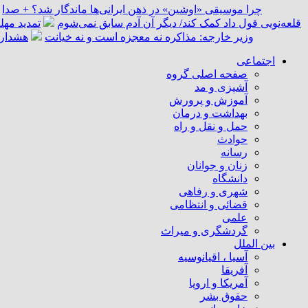
چرا موسیقی «اوشین» در ذهن ایرانی‌ها ماندگار شد؟ + صدا
قلعه‌نویی قول داد کمک کند/ دیگر آن آدم سابق نمی‌شوم
تمدید مهل
وزیر خارجه: مذاکره نه معجزه است و نه خیانت
هشدار 
اجتماعی
صفحه اصلی گروه
آشپزی و مد
آموزش و پرورش
بهداشت و درمان
حمل و نقل و راه
حوادث
رسانه
زنان و جوانان
دانشگاه
شهری و رفاهی
قضائی و انتظامی
علمی
گردشگری و میراث
بین الملل
آسیا ، اقیانوسیه
آفریقا
آمریکا و اروپا
حقوق بشر