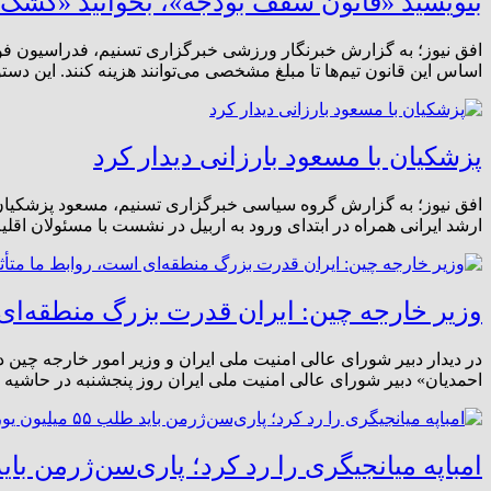
بنویسید «قانون سقف بودجه»، بخوانید «کشک»
افق نیوز؛ به گزارش خبرنگار ورزشی خبرگزاری تسنیم، فدراسیون فوت
اساس این قانون تیم‌ها تا مبلغ مشخصی می‌توانند هزینه کنند. این د
پزشکیان با مسعود بارزانی دیدار کرد
افق نیوز؛ به گزارش گروه سیاسی خبرگزاری تسنیم، مسعود پزشکیان 
ارشد ایرانی همراه در ابتدای ورود به اربیل در نشست با مسئولان ا
وزیر خارجه چین: ایران قدرت بزرگ منطقه‌ای ا
احمدیان» دبیر شورای عالی امنیت ملی ایران روز پنجشنبه در حاشی
امباپه میانجیگری را رد کرد؛ پاری‌سن‌ژرمن باید طلب ۵۵ میلیون یورویی‌