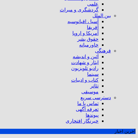
علمی
گردشگری و میراث
بین الملل
آسیا ، اقیانوسیه
آفریقا
آمریکا و اروپا
حقوق بشر
خاورمیانه
فرهنگی
آئین و اندیشه
ایثار و شهادت
رادیو تلویزیون
سینما
کتاب و ادبیات
تئاتر
موسیقی
دسترسی سریع
تماس با ما
تعرفه آگهی
پیوندها
خبرنگار افتخاری
آخرین اخبار