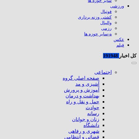
سایر حوزه ها
ورزشی
فوتبال
کشتی وزنه برداری
والیبال
رزمی
ه-سایر حوزه ها
عکس
فیلم
کل اخبار
191948
اجتماعی
صفحه اصلی گروه
آشپزی و مد
آموزش و پرورش
بهداشت و درمان
حمل و نقل و راه
حوادث
رسانه
زنان و جوانان
دانشگاه
شهری و رفاهی
قضائی و انتظامی