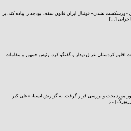
 «ورشکست نشدن» فوتبال ایران قانون سقف بودجه را پیاده کند. بر
اجرایی […]
 اقلیم کردستان عراق دیدار و گفتگو کرد. رئیس جمهور و مقامات
ر شورای عالی امنیت ملی ایران و وزیر امور خارجه چین در سن‌پترزبورگ روسیه، طیف وسیعی از موضوعات مورد علاقه ۲ کشور مورد بحث و بررسی قرار گرفت. به گزارش ایسنا، «علی‌اکبر
رزبورگ […]