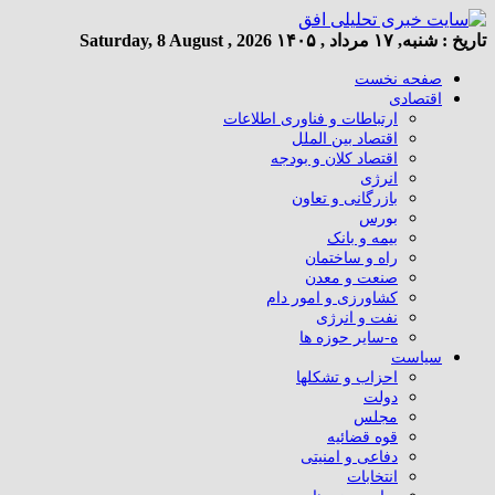
تاریخ :
شنبه, ۱۷ مرداد , ۱۴۰۵
Saturday, 8 August , 2026
صفحه نخست
اقتصادی
ارتباطات و فناوری اطلاعات
اقتصاد بین الملل
اقتصاد کلان و بودجه
انرژی
بازرگانی و تعاون
بورس
بیمه و بانک
راه و ساختمان
صنعت و معدن
کشاورزی و امور دام
نفت و انرژی
ه-سایر حوزه ها
سیاست
احزاب و تشکلها
دولت
مجلس
قوه قضائیه
دفاعی و امنیتی
انتخابات