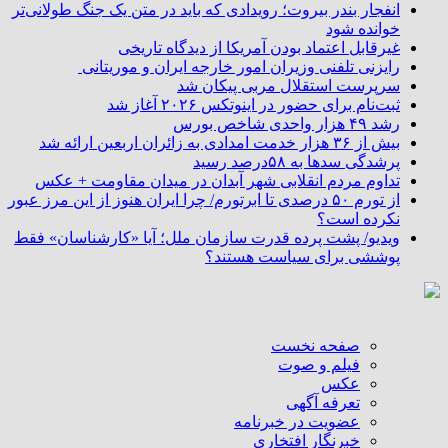
انفجار بندر بیروت؛ رویدادی که باید در متن یک جنگ طولانی‌تر
خوانده شود
غیرقابل اعتماد بودن آمریکا از دیدگاه تاریخی
رایزنی تلفنی وزیران امور خارجه ایران و موریتانی
سرپرست استقلال مربی پیکان شد
ثبت‌نام برای حضور در اینوتکس ۲۰۲۶ آغاز شد
رشد ۴۹ هزار واحدی شاخص بورس
بیش از ۳۶ هزار خدمت امدادی به زائران اربعین ارائه شد
پرشدگی سدها به ۵۸درصد رسید
تداوم مردم انقلابی شهر آبدان در میدان مقاومت + عکس
از تورم ۵۰ درصدی تا ابرتورم/ چرا ایران هنوز از این مرز عبور
نکرده است؟
ویدیو/ پشت پرده قدرت سازمان ملل؛ آیا «کارشناسان» فقط
پوششی برای سیاست هستند؟
صفحه نخست
فیلم و صوت
عکس
تعرفه آگهی
عضویت در خبرنامه
خبرنگار افتخاری