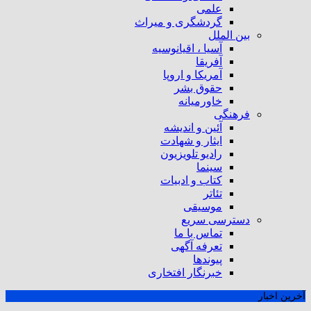
علمی
گردشگری و میراث
بین الملل
آسیا ، اقیانوسیه
آفریقا
آمریکا و اروپا
حقوق بشر
خاورمیانه
فرهنگی
آئین و اندیشه
ایثار و شهادت
رادیو تلویزیون
سینما
کتاب و ادبیات
تئاتر
موسیقی
دسترسی سریع
تماس با ما
تعرفه آگهی
پیوندها
خبرنگار افتخاری
آخرین اخبار