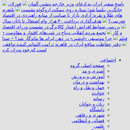
پاسخ سفیر ایران به ادعای وزیر خارجه پیشین آلمان
فورلان
جایگزین بیلسا شد؛ ستاره روی نیمکت اروگوئه نشست
پلتفرم
‌های طلا و نقره؛ آزادی بازار یا صیانت از منابع راهبردی در اقتصاد
تحریمی؟
هدف‌گذاری پرداخت ۳۰ هزار وام اشتغال تا پایان سال
بررسی ضوابط افزایش اعتبار کالابرگ در نشست وزرای اقتصاد
و کار
تجمع مردم انقلابی دیباج در شب‌های اقتدار و مقاومت +
فیلم
چرا موسیقی «اوشین» در ذهن ایرانی‌ها ماندگار شد؟ + صدا
دفتر حفاظت منافع ایران در قاهره: ترامپ التماس‌کننده توافقی
است که خود ویران کرد
اجتماعی
صفحه اصلی گروه
آشپزی و مد
آموزش و پرورش
بهداشت و درمان
حمل و نقل و راه
حوادث
رسانه
زنان و جوانان
دانشگاه
شهری و رفاهی
قضائی و انتظامی
علمی