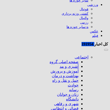
سایر حوزه ها
ورزشی
فوتبال
کشتی وزنه برداری
والیبال
رزمی
ه-سایر حوزه ها
عکس
فیلم
کل اخبار
191954
اجتماعی
صفحه اصلی گروه
آشپزی و مد
آموزش و پرورش
بهداشت و درمان
حمل و نقل و راه
حوادث
رسانه
زنان و جوانان
دانشگاه
شهری و رفاهی
قضائی و انتظامی