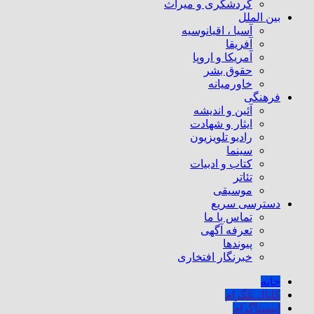
گردشگری و میراث
بین الملل
آسیا ، اقیانوسیه
آفریقا
آمریکا و اروپا
حقوق بشر
خاورمیانه
فرهنگی
آئین و اندیشه
ایثار و شهادت
رادیو تلویزیون
سینما
کتاب و ادبیات
تئاتر
موسیقی
دسترسی سریع
تماس با ما
تعرفه آگهی
پیوندها
خبرنگار افتخاری
خانه
کانال تلگرام
اینستاگرام