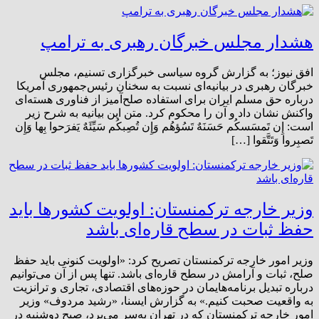
هشدار مجلس خبرگان رهبری به ترامپ
افق نیوز؛ به گزارش گروه سیاسی خبرگزاری تسنیم، مجلس
خبرگان رهبری در بیانیه‌ای نسبت به سخنان رئیس‌جمهوری آمریکا
درباره حق مسلم ایران برای استفاده صلح‌آمیز از فناوری هسته‌ای
واکنش نشان داد و آن را محکوم کرد. متن این بیانیه به شرح زیر
است: إِن تَمسَسکُم حَسَنَهٌ تَسُؤهُم وَإِن تُصِبکُم سَیِّئَهٌ یَفرَحوا بِها وَإِن
تَصبِروا وَتَتَّقوا […]
وزیر خارجه ترکمنستان: اولویت کشورها باید
حفظ ثبات در سطح قاره‌ای باشد
وزیر امور خارجه ترکمنستان تصریح کرد: «اولویت کنونی باید حفظ
صلح، ثبات و آرامش در سطح قاره‌ای باشد. تنها پس از آن می‌توانیم
درباره تبدیل برنامه‌هایمان در حوزه‌های اقتصادی، تجاری و ترانزیت
به واقعیت صحبت کنیم.» به گزارش ایسنا، «رشید مردوف» وزیر
امور خارجه ترکمنستان که در تهران به‌سر می‌برد، صبح دوشنبه در