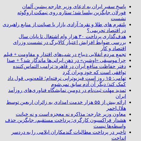
پاسخ سفیر ایران به ادعای وزیر خارجه پیشین آلمان
فورلان جایگزین بیلسا شد؛ ستاره روی نیمکت اروگوئه
نشست
پلتفرم ‌های طلا و نقره؛ آزادی بازار یا صیانت از منابع راهبردی
در اقتصاد تحریمی؟
هدف‌گذاری پرداخت ۳۰ هزار وام اشتغال تا پایان سال
بررسی ضوابط افزایش اعتبار کالابرگ در نشست وزرای
اقتصاد و کار
تجمع مردم انقلابی دیباج در شب‌های اقتدار و مقاومت + فیلم
چرا موسیقی «اوشین» در ذهن ایرانی‌ها ماندگار شد؟ + صدا
دفتر حفاظت منافع ایران در قاهره: ترامپ التماس‌کننده
توافقی است که خود ویران کرد
تهامی: ۱۵ روز است فیزیوتراپی نرفته‌ام؛ قلعه‌نویی قول داد
کمک کند/ دیگر آن آدم سابق نمی‌شوم
تمدید مهلت ثبت‌نام در دومین نمایشگاه فناوری‌های روزآمد
ایران
ارائه بیش از ۵۵ هزار خدمت امدادی به زائران اربعین توسط
هلال‌احمر
معاون وزیر خارجه: مذاکره نه معجزه است و نه خیانت
هشدار فراکسیون کارگری: پرداخت مستقیم، جایگزین حذف
واسطه‌ها نیست
تاخیر در پرداخت مطالبات گندمکاران ایلامی را به دردسر
انداخت