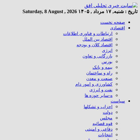
تاریخ :
شنبه, ۱۷ مرداد , ۱۴۰۵
Saturday, 8 August , 2026
صفحه نخست
اقتصادی
ارتباطات و فناوری اطلاعات
اقتصاد بین الملل
اقتصاد کلان و بودجه
انرژی
بازرگانی و تعاون
بورس
بیمه و بانک
راه و ساختمان
صنعت و معدن
کشاورزی و امور دام
نفت و انرژی
ه-سایر حوزه ها
سیاست
احزاب و تشکلها
دولت
مجلس
قوه قضائیه
دفاعی و امنیتی
انتخابات