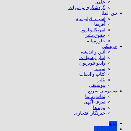
علمی
گردشگری و میراث
بین الملل
آسیا ، اقیانوسیه
آفریقا
آمریکا و اروپا
حقوق بشر
خاورمیانه
فرهنگی
آئین و اندیشه
ایثار و شهادت
رادیو تلویزیون
سینما
کتاب و ادبیات
تئاتر
موسیقی
دسترسی سریع
تماس با ما
تعرفه آگهی
پیوندها
خبرنگار افتخاری
خانه
کانال تلگرام