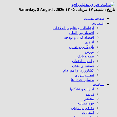
تاریخ :
شنبه, ۱۷ مرداد , ۱۴۰۵
Saturday, 8 August , 2026
صفحه نخست
اقتصادی
ارتباطات و فناوری اطلاعات
اقتصاد بین الملل
اقتصاد کلان و بودجه
انرژی
بازرگانی و تعاون
بورس
بیمه و بانک
راه و ساختمان
صنعت و معدن
کشاورزی و امور دام
نفت و انرژی
ه-سایر حوزه ها
سیاست
احزاب و تشکلها
دولت
مجلس
قوه قضائیه
دفاعی و امنیتی
انتخابات