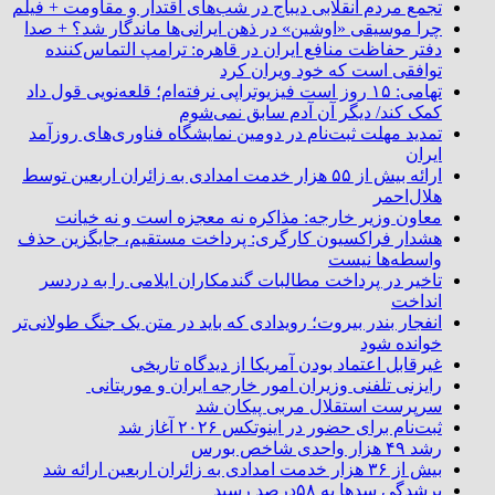
تجمع مردم انقلابی دیباج در شب‌های اقتدار و مقاومت + فیلم
چرا موسیقی «اوشین» در ذهن ایرانی‌ها ماندگار شد؟ + صدا
دفتر حفاظت منافع ایران در قاهره: ترامپ التماس‌کننده
توافقی است که خود ویران کرد
تهامی: ۱۵ روز است فیزیوتراپی نرفته‌ام؛ قلعه‌نویی قول داد
کمک کند/ دیگر آن آدم سابق نمی‌شوم
تمدید مهلت ثبت‌نام در دومین نمایشگاه فناوری‌های روزآمد
ایران
ارائه بیش از ۵۵ هزار خدمت امدادی به زائران اربعین توسط
هلال‌احمر
معاون وزیر خارجه: مذاکره نه معجزه است و نه خیانت
هشدار فراکسیون کارگری: پرداخت مستقیم، جایگزین حذف
واسطه‌ها نیست
تاخیر در پرداخت مطالبات گندمکاران ایلامی را به دردسر
انداخت
انفجار بندر بیروت؛ رویدادی که باید در متن یک جنگ طولانی‌تر
خوانده شود
غیرقابل اعتماد بودن آمریکا از دیدگاه تاریخی
رایزنی تلفنی وزیران امور خارجه ایران و موریتانی
سرپرست استقلال مربی پیکان شد
ثبت‌نام برای حضور در اینوتکس ۲۰۲۶ آغاز شد
رشد ۴۹ هزار واحدی شاخص بورس
بیش از ۳۶ هزار خدمت امدادی به زائران اربعین ارائه شد
پرشدگی سدها به ۵۸درصد رسید