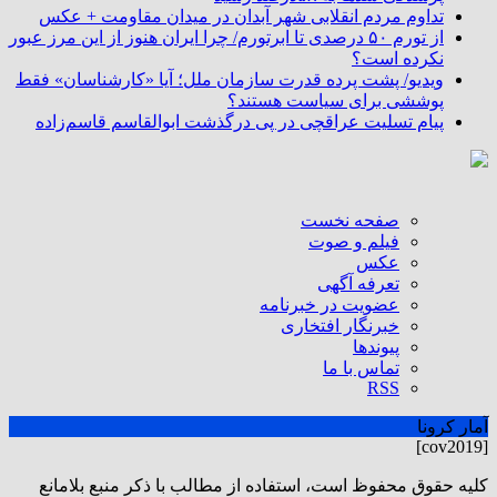
تداوم مردم انقلابی شهر آبدان در میدان مقاومت + عکس
از تورم ۵۰ درصدی تا ابرتورم/ چرا ایران هنوز از این مرز عبور
نکرده است؟
ویدیو/ پشت پرده قدرت سازمان ملل؛ آیا «کارشناسان» فقط
پوششی برای سیاست هستند؟
پیام تسلیت عراقچی در پی درگذشت ابوالقاسم قاسم‌زاده
صفحه نخست
فیلم و صوت
عکس
تعرفه آگهی
عضویت در خبرنامه
خبرنگار افتخاری
پیوندها
تماس با ما
RSS
آمار کرونا
[cov2019]
كليه حقوق محفوظ است، استفاده از مطالب با ذكر منبع بلامانع