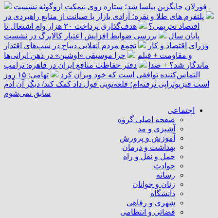
فورلان جایگزین بیلسا شد؛ ستاره روی نیمکت اروگوئه نشست
پلتفرم ‌های طلا و نقره؛ آزادی بازار یا صیانت از منابع راهبردی در
اقتصاد تحریمی؟
هدف‌گذاری پرداخت ۳۰ هزار وام اشتغال تا
پایان سال
بررسی ضوابط افزایش اعتبار کالابرگ در نشست
وزرای اقتصاد و کار
تجمع مردم انقلابی دیباج در شب‌های اقتدار
و مقاومت + فیلم
چرا موسیقی «اوشین» در ذهن ایرانی‌ها
ماندگار شد؟ + صدا
دفتر حفاظت منافع ایران در قاهره: ترامپ
التماس‌کننده توافقی است که خود ویران کرد
تهامی: ۱۵ روز
است فیزیوتراپی نرفته‌ام؛ قلعه‌نویی قول داد کمک کند/ دیگر آن آدم
سابق نمی‌شوم
اجتماعی
صفحه اصلی گروه
آشپزی و مد
آموزش و پرورش
بهداشت و درمان
حمل و نقل و راه
حوادث
رسانه
زنان و جوانان
دانشگاه
شهری و رفاهی
قضائی و انتظامی