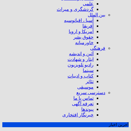
علمی
گردشگری و میراث
بین الملل
آسیا ، اقیانوسیه
آفریقا
آمریکا و اروپا
حقوق بشر
خاورمیانه
فرهنگی
آئین و اندیشه
ایثار و شهادت
رادیو تلویزیون
سینما
کتاب و ادبیات
تئاتر
موسیقی
دسترسی سریع
تماس با ما
تعرفه آگهی
پیوندها
خبرنگار افتخاری
آخرین اخبار