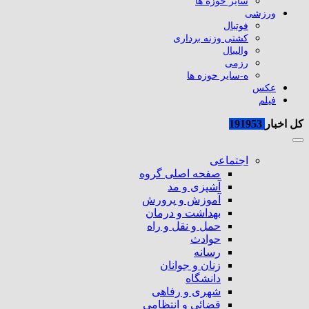
سایر حوزه ها
ورزشی
فوتبال
کشتی وزنه برداری
والیبال
رزمی
ه-سایر حوزه ها
عکس
فیلم
کل اخبار
191953
اجتماعی
صفحه اصلی گروه
آشپزی و مد
آموزش و پرورش
بهداشت و درمان
حمل و نقل و راه
حوادث
رسانه
زنان و جوانان
دانشگاه
شهری و رفاهی
قضائی و انتظامی