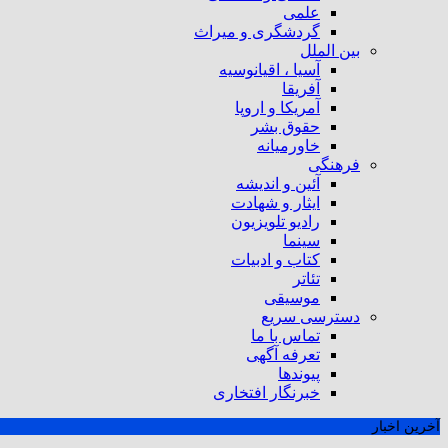
علمی
گردشگری و میراث
بین الملل
آسیا ، اقیانوسیه
آفریقا
آمریکا و اروپا
حقوق بشر
خاورمیانه
فرهنگی
آئین و اندیشه
ایثار و شهادت
رادیو تلویزیون
سینما
کتاب و ادبیات
تئاتر
موسیقی
دسترسی سریع
تماس با ما
تعرفه آگهی
پیوندها
خبرنگار افتخاری
آخرین اخبار