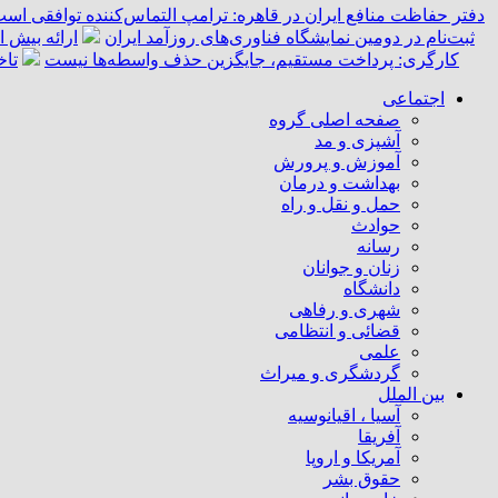
دفتر حفاظت منافع ایران در قاهره: ترامپ التماس‌کننده توافقی است
ثبت‌نام در دومین نمایشگاه فناوری‌های روزآمد ایران
ارائه بیش از ۵۵ هزار خدمت امدادی به زائران اربعین توسط 
کارگری: پرداخت مستقیم، جایگزین حذف واسطه‌ها نیست
تاخ
اجتماعی
صفحه اصلی گروه
آشپزی و مد
آموزش و پرورش
بهداشت و درمان
حمل و نقل و راه
حوادث
رسانه
زنان و جوانان
دانشگاه
شهری و رفاهی
قضائی و انتظامی
علمی
گردشگری و میراث
بین الملل
آسیا ، اقیانوسیه
آفریقا
آمریکا و اروپا
حقوق بشر