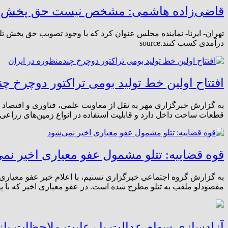
قاضی‌زاده هاشمی: مشخص نیست حق پخش چه ز
تهران- ایرنا- نماینده مجلس عنوان کرد که با وجود تصویب حق پخش تل
درآمدی کسب کنند.source
افتتاح اولین خط تولید بومی تراکتور دوچرخ چ
قطعات ساخت داخل دارد و قابلیت استفاده در انواع زمین‌های زراعی، باغی 
قوه قضاییه: تتلو مشمول عفو معیاری اخیر نم
به گزارش گروه اجتماعی خبرگزاری تسنیم، با اعلام خبر عفو معیاری 
مقصودلو ملقب به تتلو مطرح شده است. در عفو معیاری اخیر که با پ
آزادسازی سهام عدالت با رعایت ملاحظات باز