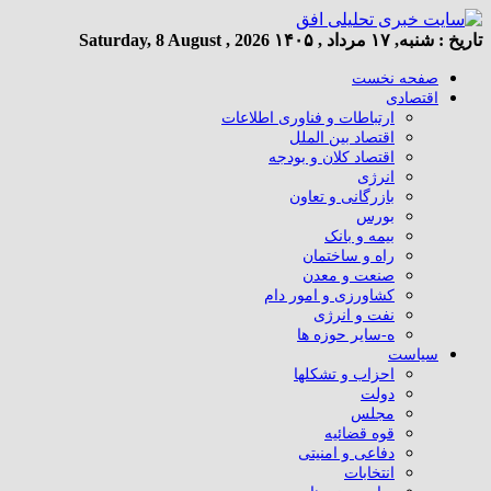
تاریخ :
شنبه, ۱۷ مرداد , ۱۴۰۵
Saturday, 8 August , 2026
صفحه نخست
اقتصادی
ارتباطات و فناوری اطلاعات
اقتصاد بین الملل
اقتصاد کلان و بودجه
انرژی
بازرگانی و تعاون
بورس
بیمه و بانک
راه و ساختمان
صنعت و معدن
کشاورزی و امور دام
نفت و انرژی
ه-سایر حوزه ها
سیاست
احزاب و تشکلها
دولت
مجلس
قوه قضائیه
دفاعی و امنیتی
انتخابات