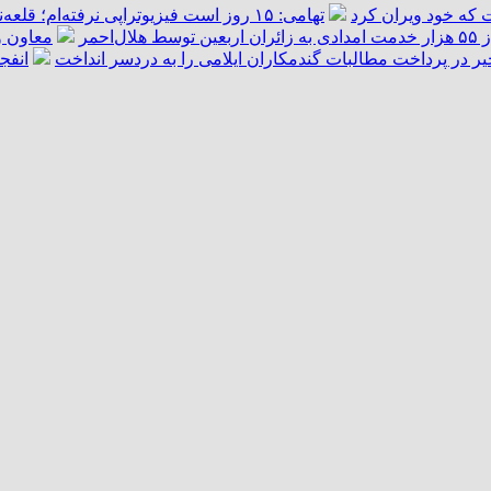
 که خود ویران کرد
تهامی: ۱۵ روز است فیزیوتراپی نرفته‌ام؛ قلعه‌نویی قول داد کمک کند/ دیگر آن آدم سابق نمی‌شوم
هلال‌احمر
معاون و
یر در پرداخت مطالبات گندمکاران ایلامی را به دردسر انداخت
انفج