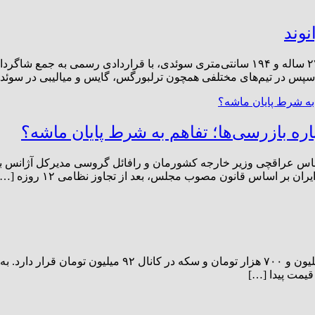
نوند
افق نیوز؛ به گزارش خبرگزاری تسنیم، مارکو یوهانسون، دروازه‌بان ۲۷ ساله و ۱۹۴ سانتی‌متر
د و سپس در تیم‌های مختلفی همچون ترلبورگس، گایس و میالیبی در سوئد
باره بازرسی‌ها؛ تفاهم به شرط پایان ماشه؟
 عراقچی وزیر خارجه کشورمان و رافائل گروسی مدیرکل آژانس بین‌ال
پبررسی روند بازار طلا و سکه حاکی از آن است که طلا در کانال