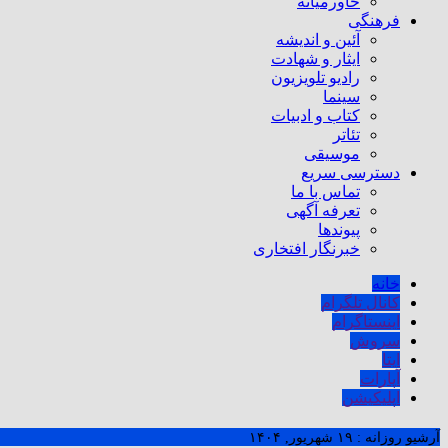
خاورمیانه
فرهنگی
آئین و اندیشه
ایثار و شهادت
رادیو تلویزیون
سینما
کتاب و ادبیات
تئاتر
موسیقی
دسترسی سریع
تماس با ما
تعرفه آگهی
پیوندها
خبرنگار افتخاری
خانه
کانال تلگرام
اینستاگرام
سروش
ایتا
آپارات
اپلیکیشن
آرشیو روزانه :
۱۹ شهریور, ۱۴۰۴