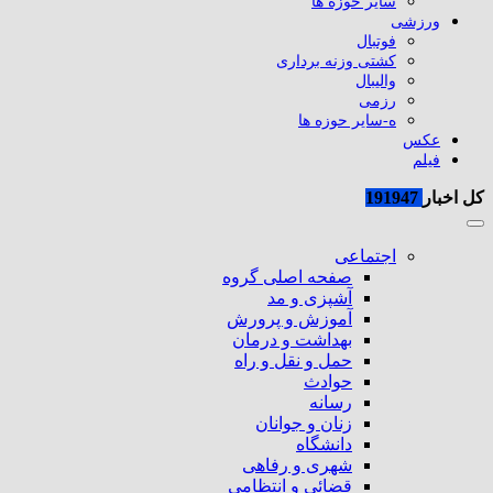
سایر حوزه ها
ورزشی
فوتبال
کشتی وزنه برداری
والیبال
رزمی
ه-سایر حوزه ها
عکس
فیلم
کل اخبار
191947
اجتماعی
صفحه اصلی گروه
آشپزی و مد
آموزش و پرورش
بهداشت و درمان
حمل و نقل و راه
حوادث
رسانه
زنان و جوانان
دانشگاه
شهری و رفاهی
قضائی و انتظامی