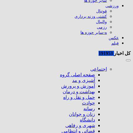
سایر حوزه ها
ورزشی
فوتبال
کشتی وزنه برداری
والیبال
رزمی
ه-سایر حوزه ها
عکس
فیلم
کل اخبار
191953
اجتماعی
صفحه اصلی گروه
آشپزی و مد
آموزش و پرورش
بهداشت و درمان
حمل و نقل و راه
حوادث
رسانه
زنان و جوانان
دانشگاه
شهری و رفاهی
قضائی و انتظامی