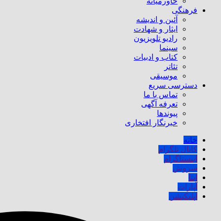
خاورمیانه
فرهنگی
آئین و اندیشه
ایثار و شهادت
رادیو تلویزیون
سینما
کتاب و ادبیات
تئاتر
موسیقی
دسترسی سریع
تماس با ما
تعرفه آگهی
پیوندها
خبرنگار افتخاری
خانه
کانال تلگرام
اینستاگرام
سروش
ایتا
آپارات
اپلیکیشن