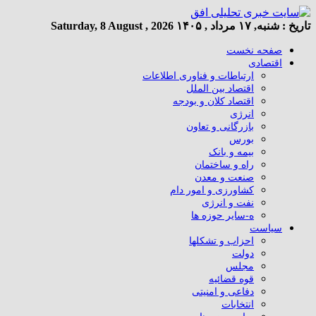
تاریخ :
شنبه, ۱۷ مرداد , ۱۴۰۵
Saturday, 8 August , 2026
صفحه نخست
اقتصادی
ارتباطات و فناوری اطلاعات
اقتصاد بین الملل
اقتصاد کلان و بودجه
انرژی
بازرگانی و تعاون
بورس
بیمه و بانک
راه و ساختمان
صنعت و معدن
کشاورزی و امور دام
نفت و انرژی
ه-سایر حوزه ها
سیاست
احزاب و تشکلها
دولت
مجلس
قوه قضائیه
دفاعی و امنیتی
انتخابات