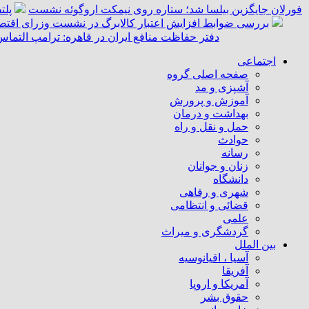
فورلان جایگزین بیلسا شد؛ ستاره روی نیمکت اروگوئه نشست
پلت
بررسی ضوابط افزایش اعتبار کالابرگ در نشست وزرای اقتصا
دفتر حفاظت منافع ایران در قاهره: ترامپ التماس
اجتماعی
صفحه اصلی گروه
آشپزی و مد
آموزش و پرورش
بهداشت و درمان
حمل و نقل و راه
حوادث
رسانه
زنان و جوانان
دانشگاه
شهری و رفاهی
قضائی و انتظامی
علمی
گردشگری و میراث
بین الملل
آسیا ، اقیانوسیه
آفریقا
آمریکا و اروپا
حقوق بشر