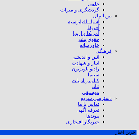
علمی
گردشگری و میراث
بین الملل
آسیا ، اقیانوسیه
آفریقا
آمریکا و اروپا
حقوق بشر
خاورمیانه
فرهنگی
آئین و اندیشه
ایثار و شهادت
رادیو تلویزیون
سینما
کتاب و ادبیات
تئاتر
موسیقی
دسترسی سریع
تماس با ما
تعرفه آگهی
پیوندها
خبرنگار افتخاری
آخرین اخبار