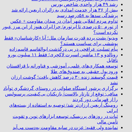
رشد ۴۹ هزار واحدی شاخص بورس
بیش از ۳۶ هزار خدمت امدادی به زائران اربعین ارائه شد
پرشدگی سدها به ۵۸درصد رسید
تداوم مردم انقلابی شهر آبدان در میدان مقاومت + عکس
از تورم ۵۰ درصدی تا ابرتورم/ چرا ایران هنوز از این مرز عبور
نکرده است؟
ویدیو/ پشت پرده قدرت سازمان ملل؛ آیا «کارشناسان» فقط
پوششی برای سیاست هستند؟
پیام تسلیت عراقچی در پی درگذشت ابوالقاسم قاسم‌زاده
رونالدو و ۱۳ ماشین اسپرت لاکچری؛ فقط ۱۱ میلیون یورو
ناقابل
توسعه همکاری‌های علمی، آموزشی و فناورانه با قزاقستان
ورود پول حقیقی به صندوق‌های طلا
قیمت گوسفند زنده ۳۰ درصد کاهش یافت؛ گوشت ارزان
نشد
برگزاری پرشور ایستگاه صلواتی در روستای گردشگری توآباد
منافی: توقع از تارتار بالاست/ بازیکنان بی‌کیفیت، پرسپولیس
را از قهرمانی دور کردند
رومینگ اربعین ارزان‌تر شد/ توصیه به استفاده از بسته‌های
ایرانی
ثبات در روزهای پرریسک، توسعه ابزارهای نوین و تقویت
تأمین مالی
نماینده ولی فقیه: عزت در سایه مقاومت به‌دست می‌آید