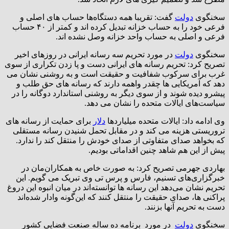
سخنگوی
دولت
گفت: تقریبا همه دستگاه‌ها حساب های اصلی و
فرعی خود را به حساب خزانه تبدیل کرده اند و کمتر از ۴۰ حساب
فرعی و اصلی به حساب واحد خزانه وصل نشده اند.
سخنگوی
دولت
در مورد تحریم سه رسانه ایرانی در روزهای اخیر
تصریح کرد: تحریم رسانه های ایرانی دست و پا زدن تکراری از سوی
غرب برای سرکوب شفافیت و حقیقت است و به روشنی نشان می
دهد که آمریکایی ها چقدر واهمه دارند که رسانه های حق طلب و
پیشرو دیده شوند و از سوی دیگر به روشنی استاندارد دوگانه را در
سیاست‌های ایالات متحده را نشان می دهد.
وی ادامه داد: ایالات متحده میلیاردها
دلار
برای حمایت از رسانه های
تروریستی هزینه می کند و در مقابل تحمل شنیدن رسانه مستقلی
که بخواهد صدای متفاوتی از صدای خودش را منتقل کند را ندارد.
پیش از این هم شاهد چنین اقداماتی بودیم.
بهاردی جهرمی تصریح کرد: به صورت خاص به همکاران‌مان در
خبرگزاری‌های تسنیم، فارس و پرس تی وی تبریک می گویم. این
تحریم نشان می‌دهد این رسانه ها توانسته‌اند در میان انبوه این دروغ
پراکنی ها، صدای حقیقت را منتقل کنند که این‌گونه وادار شده‌اند
دست به تحریم آنها بزنند.
سخنگوی
دولت
در مورد برنامه ده ساله صنعت فضایی کشور