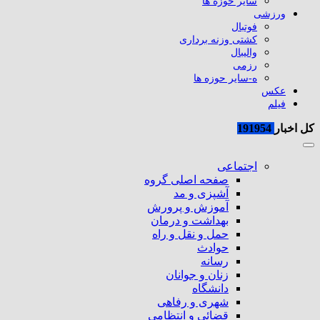
سایر حوزه ها
ورزشی
فوتبال
کشتی وزنه برداری
والیبال
رزمی
ه-سایر حوزه ها
عکس
فیلم
کل اخبار
191954
اجتماعی
صفحه اصلی گروه
آشپزی و مد
آموزش و پرورش
بهداشت و درمان
حمل و نقل و راه
حوادث
رسانه
زنان و جوانان
دانشگاه
شهری و رفاهی
قضائی و انتظامی