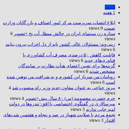
1 روز
1 هفته
ابلاغ انتصاب سرپرست مرکز امور اصناف و بازرگانان وزارت
صمت
9 views
ستاره زن سینمای ایران در چالش سطل آب یخ +تصویر
6
views
زینی‌وند: مسئولان عالی کشور باید از دل احزاب بیرون بیایند
6 views
قابلیت کاهش ۵۰ درصدی مصرف آب کشاورزی با
فناوری‌های جدید
6 views
گزینه‌ها برای تعیین اعضای هیأت نظارت بر نمایندگان
مشخص شدند
6 views
رویانیان:من سرباز این کشورم و به شرافت من توهین شده
است
6 views
پیروز حناچی به عنوان معاون جدید وزیر راه منصوب شد
4
views
حرم حضرت‌ معصومه (س) ۸۰ سال پیش+تصویر
4 views
میرسالاری در گفتگوی اختصاصی با افق: تندروها در دولت
امید جایی ندارند
3 views
تجمع مردم با صلابت شهباز در صد و پنجاه و هفتمین شب‌های
اقتدار
3 views