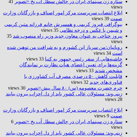
ستاره زن سینمای ایران در چالش سطل آب یخ +تصویر
41
views
ابلاغ انتصاب سرپرست مرکز امور اصناف و بازرگانان وزارت
صمت
39 views
بیوگرافی فیروز کریمی و همسرش خانم فرزانه متین کریمی
و شیمن با عکس و درجه نظامی
35 views
پیروز حناچی به عنوان معاون جدید وزیر راه منصوب شد
35
views
رویانیان:من سرباز این کشورم و به شرافت من توهین شده
است
34 views
حاشیه‌هایی از سفر رئیس جمهور به کنیا
33 views
گزینه‌ها برای تعیین اعضای هیأت نظارت بر نمایندگان
مشخص شدند
33 views
قابلیت کاهش ۵۰ درصدی مصرف آب کشاورزی با
فناوری‌های جدید
32 views
حرم حضرت‌ معصومه (س) ۸۰ سال پیش+تصویر
30 views
زینی‌وند: مسئولان عالی کشور باید از دل احزاب بیرون بیایند
28 views
ابلاغ انتصاب سرپرست مرکز امور اصناف و بازرگانان وزارت
صمت
9 views
ستاره زن سینمای ایران در چالش سطل آب یخ +تصویر
6
views
زینی‌وند: مسئولان عالی کشور باید از دل احزاب بیرون بیایند