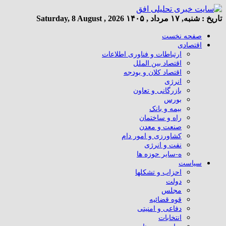
تاریخ :
شنبه, ۱۷ مرداد , ۱۴۰۵
Saturday, 8 August , 2026
صفحه نخست
اقتصادی
ارتباطات و فناوری اطلاعات
اقتصاد بین الملل
اقتصاد کلان و بودجه
انرژی
بازرگانی و تعاون
بورس
بیمه و بانک
راه و ساختمان
صنعت و معدن
کشاورزی و امور دام
نفت و انرژی
ه-سایر حوزه ها
سیاست
احزاب و تشکلها
دولت
مجلس
قوه قضائیه
دفاعی و امنیتی
انتخابات