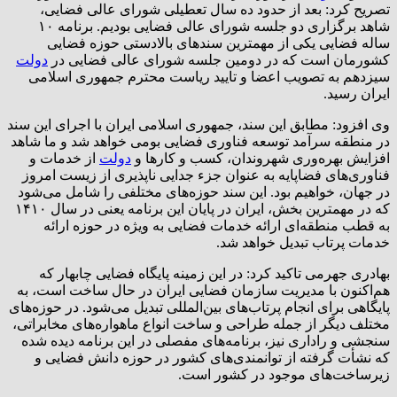
تصریح کرد: بعد از حدود ده سال تعطیلی شورای عالی فضایی،
شاهد برگزاری دو جلسه شورای عالی فضایی بودیم. برنامه ۱۰
ساله فضایی یکی از مهمترین سندهای بالادستی حوزه فضایی
کشورمان است که در دومین جلسه شورای عالی فضایی در
دولت
سیزدهم به تصویب اعضا و تایید ریاست محترم جمهوری اسلامی
ایران رسید.
وی افزود: مطابق این سند، جمهوری اسلامی ایران با اجرای این سند
در منطقه سرآمد توسعه فناوری فضایی بومی خواهد شد و ما شاهد
افزایش بهره‌وری شهروندان، کسب و کارها و
دولت
از خدمات و
فناوری‌های فضاپایه به عنوان جزء جدایی ناپذیری از زیست امروز
در جهان، خواهیم بود. این سند حوزه‌های مختلفی را شامل می‌شود
که در مهمترین بخش، ایران در پایان این برنامه یعنی در سال ۱۴۱۰
به قطب منطقه‌ای ارائه خدمات فضایی به ویژه در حوزه ارائه
خدمات پرتاب تبدیل خواهد شد.
بهادری جهرمی تاکید کرد: در این زمینه پایگاه فضایی چابهار که
هم‌اکنون با مدیریت سازمان فضایی ایران در حال ساخت است، به
پایگاهی برای انجام پرتاب‌های بین‌المللی تبدیل می‌شود. در حوزه‌های
مختلف دیگر از جمله طراحی و ساخت انواع ماهواره‌های مخابراتی،
سنجشی و راداری نیز، برنامه‌های مفصلی در این برنامه دیده شده
که نشأت گرفته از توانمندی‌های کشور در حوزه دانش فضایی و
زیرساخت‌های موجود در کشور است.