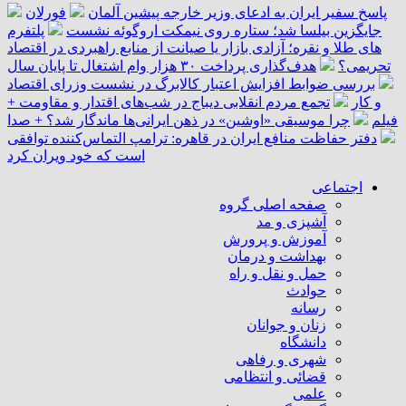
پاسخ سفیر ایران به ادعای وزیر خارجه پیشین آلمان
فورلان
جایگزین بیلسا شد؛ ستاره روی نیمکت اروگوئه نشست
پلتفرم
‌های طلا و نقره؛ آزادی بازار یا صیانت از منابع راهبردی در اقتصاد
تحریمی؟
هدف‌گذاری پرداخت ۳۰ هزار وام اشتغال تا پایان سال
بررسی ضوابط افزایش اعتبار کالابرگ در نشست وزرای اقتصاد
و کار
تجمع مردم انقلابی دیباج در شب‌های اقتدار و مقاومت +
فیلم
چرا موسیقی «اوشین» در ذهن ایرانی‌ها ماندگار شد؟ + صدا
دفتر حفاظت منافع ایران در قاهره: ترامپ التماس‌کننده توافقی
است که خود ویران کرد
اجتماعی
صفحه اصلی گروه
آشپزی و مد
آموزش و پرورش
بهداشت و درمان
حمل و نقل و راه
حوادث
رسانه
زنان و جوانان
دانشگاه
شهری و رفاهی
قضائی و انتظامی
علمی