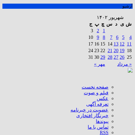
آرشیو
شهریور ۱۴۰۲
ش
ی
د
س
چ
پ
ج
3
2
1
10
9
8
7
6
5
4
17
16
15
14
13
12
11
24
23
22
21
20
19
18
31
30
29
28
27
26
25
« مرداد
مهر »
صفحه نخست
فیلم و صوت
عکس
تعرفه آگهی
عضویت در خبرنامه
خبرنگار افتخاری
پیوندها
تماس با ما
RSS