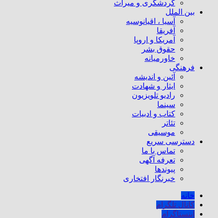
گردشگری و میراث
بین الملل
آسیا ، اقیانوسیه
آفریقا
آمریکا و اروپا
حقوق بشر
خاورمیانه
فرهنگی
آئین و اندیشه
ایثار و شهادت
رادیو تلویزیون
سینما
کتاب و ادبیات
تئاتر
موسیقی
دسترسی سریع
تماس با ما
تعرفه آگهی
پیوندها
خبرنگار افتخاری
خانه
کانال تلگرام
اینستاگرام