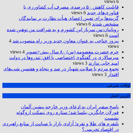
6 views
قابلیت کاهش ۵۰ درصدی مصرف آب کشاورزی با
فناوری‌های جدید
6 views
گزینه‌ها برای تعیین اعضای هیأت نظارت بر نمایندگان
مشخص شدند
6 views
رویانیان:من سرباز این کشورم و به شرافت من توهین شده
است
6 views
پیروز حناچی به عنوان معاون جدید وزیر راه منصوب شد
4
views
حرم حضرت‌ معصومه (س) ۸۰ سال پیش+تصویر
4 views
میرسالاری در گفتگوی اختصاصی با افق: تندروها در دولت
امید جایی ندارند
3 views
تجمع مردم با صلابت شهباز در صد و پنجاه و هفتمین شب‌های
اقتدار
3 views
اوقات شرعی
آخرین اخبار
پاسخ سفیر ایران به ادعای وزیر خارجه پیشین آلمان
فورلان جایگزین بیلسا شد؛ ستاره روی نیمکت اروگوئه
نشست
پلتفرم ‌های طلا و نقره؛ آزادی بازار یا صیانت از منابع راهبردی
در اقتصاد تحریمی؟