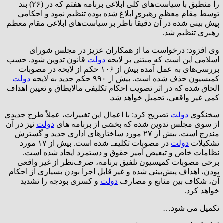
را منطبق با سیاست‌های کلی ابلاغی برنامه هفتم که در (۲۶) بند
توسط مقام معظم رهبری ابلاغ شده بوده تنظیم نمود و احکامی
پیش بینی شده در آن دقیقاً ناظر بر سیاست‌های ابلاغی مقام معظم
رهبری تنظیم شد.
وی افزود: درخواست ما از همکاران عزیز در مجلس شورای
اسلامی این است که مبتنی بر لایحه
دولت
قانون تدوین شود. حسب
بررسی‌های به عمل آمده بیش از ۱۰۶ حکم از لایحه در مصوبات
کمیسیون حذف شده است. بیش از ۹۹۰ حکم جدید به لایحه
دولت
الحاق شده که در اثر تصویب احکام تکلیفی مالایطاق و تعیین اهداف
کمی غیر واقعی، تحمیل خواهد شد.
سخنگوی
دولت
تصریح کرد: با اعمال این تغییرات، عملاً طرح جدیدی
از سوی مجلس تدوین شده که بخشی از برنامه های
دولت
نیز در آن
مندرج است. بیش از ۲۷ مورد ساختارهای اداری جدید و گسترش
تشکیلات
دولت
در مصوبات تکلیف شده است. بیش از ۱۷ مورد
نظامات خاص و تبعیض آمیز حقوق و دستمزد ایجاد شده است.
برخی مصوبات کمیسیون تلفیق برنامه، صرف‌نظر از غیر واقعی
بودن، اهداف پیش‌بینی شده و غیر قابل اجرا بودن بسیاری از احکام
آن، شکاف بین منابع و مصارف
دولت
و کسری بودجه را تشدید
خواهد کرد.
تکمیل می شود…