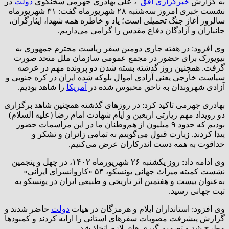
به گزارش
خبرگزاری افق
، علی بهادری جهرمی سخنگوی
دولت
در
نشست خبری امروز سه‌شنبه ۲۸ شهریورماه گفت: ۳۱ شهریورماه
سالروز آغاز جنگ تحمیلی است؛ یاد و خاطره همه شهدا، ایثارگران،
جانبازان و آزادگان دفاع مقدس را گرامی می‌داریم.
وی افزود: در هفته جاری دومین سفر ریاست محترم جمهوری به
نیویورک برای حضور در مجمع عمومی سازمان ملل متحد صورت
گرفت. همچنین روز گذشته بسته شدن دو پرونده مهم در عرصه
سیاست خارجی یعنی آزادی اموال بلوکه شده ایران در کره جنوبی و
آزادی شهروندان به ناحق محبوس شده در
آمریکا
را شاهد بودیم.
بهادری جهرمی تاکید کرد: در روزهای گذشته همچنین شاهد برگزاری
دو رویداد مهم زیارتی اربعین و ایام شهادت امام رضا (علیه السلام)
بودیم که حدود ۹ میلیون از هم‌وطنان ما در این مراسمات حضور
پیدا کردند. زیارت قبول می‌گوییم به تمامی زائران و تشکر و
خداقوت به همه دست اندرکاران عرض می‌کنیم.
وی ادامه داد: روز یکشنبه ۲۶ شهریورماه ۱۴۰۲، در چهل و پنجمین
نشست کمیته میراث جهانی یونسکو، ۵۴ «کاروانسرای ایرانی»
به‌عنوان بیست و هفتمین اثر تاریخی و طبیعی ایران در یونسکو به
ثبت جهانی رسید.
وی افزود: استانداران ایلام و هرمزگان در هیات
دولت
حاضر شدند و
گزارش پیشرفت مصوبات سفرهای استانی را ارایه کردند و کمبودها
مطرح شد و تصمیم گیری های لازم اتخاذ شد.