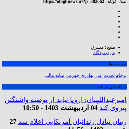
لینک کوتاه :
https://ofoghnews.ir/?p=382662
منبع : مشرق
بدون دیدگاه
برچسب ها
برجام
تحریم
علی بهادری جهرمی
منابع مالی
نوشته های مشابه
امیرعبداللهیان: اروپا نباید از توصیه واشنگتن
پیروی کند
04 اردیبهشت 1403 - 10:50
زمان تبادل زندانیان آمریکایی اعلام شد
27