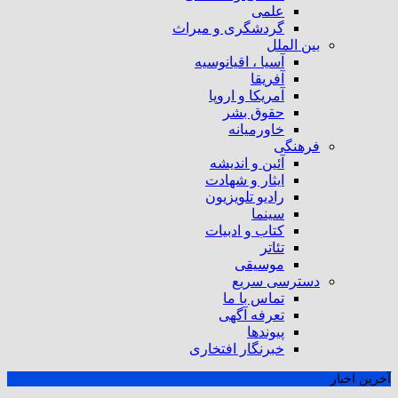
علمی
گردشگری و میراث
بین الملل
آسیا ، اقیانوسیه
آفریقا
آمریکا و اروپا
حقوق بشر
خاورمیانه
فرهنگی
آئین و اندیشه
ایثار و شهادت
رادیو تلویزیون
سینما
کتاب و ادبیات
تئاتر
موسیقی
دسترسی سریع
تماس با ما
تعرفه آگهی
پیوندها
خبرنگار افتخاری
آخرین اخبار