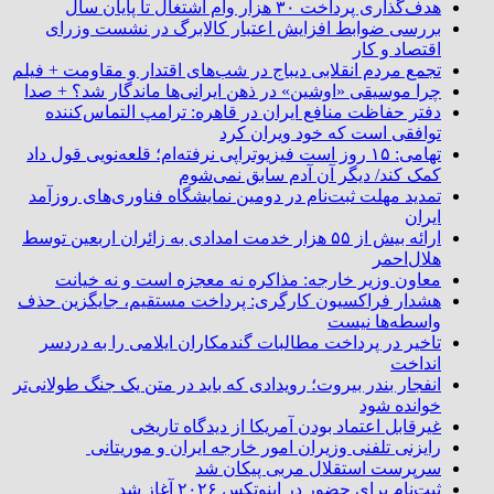
هدف‌گذاری پرداخت ۳۰ هزار وام اشتغال تا پایان سال
بررسی ضوابط افزایش اعتبار کالابرگ در نشست وزرای
اقتصاد و کار
تجمع مردم انقلابی دیباج در شب‌های اقتدار و مقاومت + فیلم
چرا موسیقی «اوشین» در ذهن ایرانی‌ها ماندگار شد؟ + صدا
دفتر حفاظت منافع ایران در قاهره: ترامپ التماس‌کننده
توافقی است که خود ویران کرد
تهامی: ۱۵ روز است فیزیوتراپی نرفته‌ام؛ قلعه‌نویی قول داد
کمک کند/ دیگر آن آدم سابق نمی‌شوم
تمدید مهلت ثبت‌نام در دومین نمایشگاه فناوری‌های روزآمد
ایران
ارائه بیش از ۵۵ هزار خدمت امدادی به زائران اربعین توسط
هلال‌احمر
معاون وزیر خارجه: مذاکره نه معجزه است و نه خیانت
هشدار فراکسیون کارگری: پرداخت مستقیم، جایگزین حذف
واسطه‌ها نیست
تاخیر در پرداخت مطالبات گندمکاران ایلامی را به دردسر
انداخت
انفجار بندر بیروت؛ رویدادی که باید در متن یک جنگ طولانی‌تر
خوانده شود
غیرقابل اعتماد بودن آمریکا از دیدگاه تاریخی
رایزنی تلفنی وزیران امور خارجه ایران و موریتانی
سرپرست استقلال مربی پیکان شد
ثبت‌نام برای حضور در اینوتکس ۲۰۲۶ آغاز شد