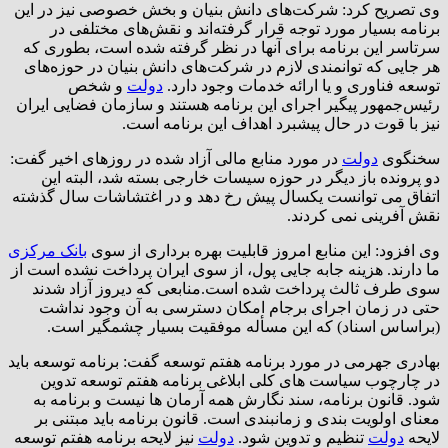
وی تصریح کرد: شرکت‌های دانش بنیان و بخش خصوصی نیز در این
برنامه بسیار مورد توجه قرار گرفته‌اند و نقش‌های مختلفی در
سرتاسر این برنامه برای آنها در نظر گرفته شده است، بطوری که
هر جایی که توانمندی لازم در شرکت‌های دانش بنیان در حوزه‌های
توسعه فناوری و یا ارائه خدمات وجود دارد.
دولت
و شخص
رئیس‌جمهور پیگیر اجرای این برنامه هستند و سازمان فضایی ایران
نیز با قوت در حال پیشبرد اهداف این برنامه است.
سخنگوی
دولت
در مورد منابع مالی آزاد شده در روزهای اخیر گفت:
دو پرونده باز دیگر در حوزه سیسات خارجی بسته شد، البته این
اتفاق می توانست یکسال پیش رخ دهد و در اغتشاشات سال گذشته
نقش آفرینی نمی کردند.
وی افزود: این منابع امروز قابلیت بهره برداری از سوی
بانک مرکزی
ما دارند. هزینه جابه جایی پول، از سوی ایران پرداخت نشده است از
سوی طرف ثالث پرداخت شده است.منابعی که دیروز آزاد شدند
حتی در زمان اجرای برجام امکان دسترسی به آن وجود نداشت
(براساس اسناد) که این مسأله موفقیت بسیار چشمگیر است.
بهادری جهرمی در مورد برنامه هفتم توسعه گفت: برنامه توسعه باید
در چارچوب سیاست های کلی ابلاغی برنامه هفتم توسعه تدوین
شود. قانون برنامه، سند نگارش همه آرمان ها نیست و برنامه به
معنای اولویت بندی و زمانبندی است. قانون برنامه باید مبتنی بر
لایحه
دولت
تنظیم و تدوین شود.
دولت
نیز لایحه برنامه هفتم توسعه