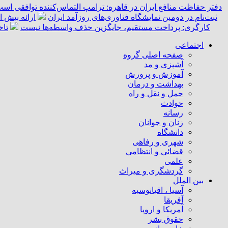
دفتر حفاظت منافع ایران در قاهره: ترامپ التماس‌کننده توافقی است
ثبت‌نام در دومین نمایشگاه فناوری‌های روزآمد ایران
ارائه بیش از ۵۵ هزار خدمت امدادی به زائران اربعین توسط 
کارگری: پرداخت مستقیم، جایگزین حذف واسطه‌ها نیست
تاخ
اجتماعی
صفحه اصلی گروه
آشپزی و مد
آموزش و پرورش
بهداشت و درمان
حمل و نقل و راه
حوادث
رسانه
زنان و جوانان
دانشگاه
شهری و رفاهی
قضائی و انتظامی
علمی
گردشگری و میراث
بین الملل
آسیا ، اقیانوسیه
آفریقا
آمریکا و اروپا
حقوق بشر