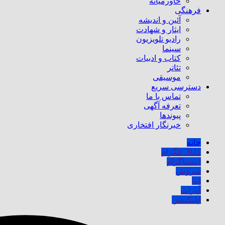
خاورمیانه
فرهنگی
آئین و اندیشه
ایثار و شهادت
رادیو تلویزیون
سینما
کتاب و ادبیات
تئاتر
موسیقی
دسترسی سریع
تماس با ما
تعرفه آگهی
پیوندها
خبرنگار افتخاری
خانه
کانال تلگرام
اینستاگرام
سروش
ایتا
آپارات
اپلیکیشن