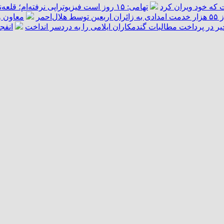
 که خود ویران کرد
تهامی: ۱۵ روز است فیزیوتراپی نرفته‌ام؛ قلعه‌نویی قول داد کمک کند/ دیگر آن آدم سابق نمی‌شوم
هلال‌احمر
معاون و
یر در پرداخت مطالبات گندمکاران ایلامی را به دردسر انداخت
انفج