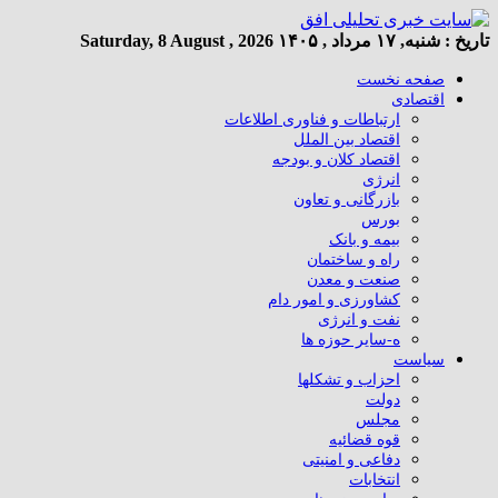
تاریخ :
شنبه, ۱۷ مرداد , ۱۴۰۵
Saturday, 8 August , 2026
صفحه نخست
اقتصادی
ارتباطات و فناوری اطلاعات
اقتصاد بین الملل
اقتصاد کلان و بودجه
انرژی
بازرگانی و تعاون
بورس
بیمه و بانک
راه و ساختمان
صنعت و معدن
کشاورزی و امور دام
نفت و انرژی
ه-سایر حوزه ها
سیاست
احزاب و تشکلها
دولت
مجلس
قوه قضائیه
دفاعی و امنیتی
انتخابات