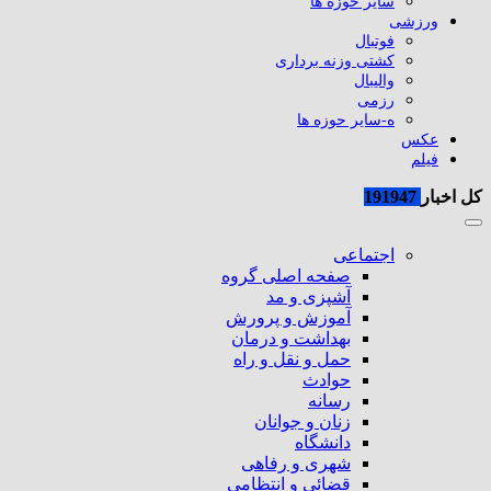
سایر حوزه ها
ورزشی
فوتبال
کشتی وزنه برداری
والیبال
رزمی
ه-سایر حوزه ها
عکس
فیلم
کل اخبار
191947
اجتماعی
صفحه اصلی گروه
آشپزی و مد
آموزش و پرورش
بهداشت و درمان
حمل و نقل و راه
حوادث
رسانه
زنان و جوانان
دانشگاه
شهری و رفاهی
قضائی و انتظامی