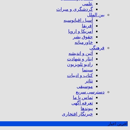
علمی
گردشگری و میراث
بین الملل
آسیا ، اقیانوسیه
آفریقا
آمریکا و اروپا
حقوق بشر
خاورمیانه
فرهنگی
آئین و اندیشه
ایثار و شهادت
رادیو تلویزیون
سینما
کتاب و ادبیات
تئاتر
موسیقی
دسترسی سریع
تماس با ما
تعرفه آگهی
پیوندها
خبرنگار افتخاری
آخرین اخبار