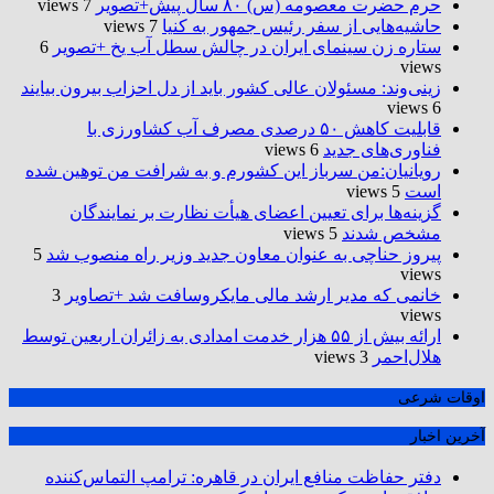
حرم حضرت‌ معصومه (س) ۸۰ سال پیش+تصویر
7 views
حاشیه‌هایی از سفر رئیس جمهور به کنیا
7 views
ستاره زن سینمای ایران در چالش سطل آب یخ +تصویر
6
views
زینی‌وند: مسئولان عالی کشور باید از دل احزاب بیرون بیایند
6 views
قابلیت کاهش ۵۰ درصدی مصرف آب کشاورزی با
فناوری‌های جدید
6 views
رویانیان:من سرباز این کشورم و به شرافت من توهین شده
است
5 views
گزینه‌ها برای تعیین اعضای هیأت نظارت بر نمایندگان
مشخص شدند
5 views
پیروز حناچی به عنوان معاون جدید وزیر راه منصوب شد
5
views
خانمی که مدیر ارشد مالی مایکروسافت شد +تصاویر
3
views
ارائه بیش از ۵۵ هزار خدمت امدادی به زائران اربعین توسط
هلال‌احمر
3 views
اوقات شرعی
آخرین اخبار
دفتر حفاظت منافع ایران در قاهره: ترامپ التماس‌کننده