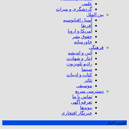
علمی
گردشگری و میراث
بین الملل
آسیا ، اقیانوسیه
آفریقا
آمریکا و اروپا
حقوق بشر
خاورمیانه
فرهنگی
آئین و اندیشه
ایثار و شهادت
رادیو تلویزیون
سینما
کتاب و ادبیات
تئاتر
موسیقی
دسترسی سریع
تماس با ما
تعرفه آگهی
پیوندها
خبرنگار افتخاری
آخرین اخبار