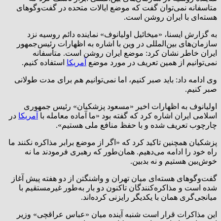
متاسفانه نمی‌توان گفت که موضع ایالات متحده در گفت‌وگوهای
هسته‌ای با ایران روشن است.
به گزارش ایسنا، «میخائیل اولیانوف» نماینده دائم روسیه نزد
سازمان‌های بین‌المللی در وین با اشاره به اظهارات رئیس‌جمهور
ایران خاطر نشان کرد: موضع ایران روشن است. متأسفانه
نمی‌توانیم از همین تعریف در مورد موضع
آمریکا
استفاده کنیم.
وی ادامه داد: باید صبر کنیم، اما نمی‌توانیم هم برای مدت طولانی
صبر کنیم.
اولیانوف به اظهارات اخیر «مسعود پزشکیان» رئیس جمهوری
اسلامی ایران اشاره کرد که گفته بود «ما آماده معامله با
آمریکا
در
چارچوب تعریف شده و با حفظ منافع ملی هستیم».
پزشکیان همچنین تاکید کرد که «اگر از موضع برابر مذاکره نکنند ما
راه خود را ادامه می‌دهیم. همان‌طور که رهبری فرمودند ما نه
خوش‌بین هستیم و نه بدبین.
گفت‌وگوهای هسته‌ای میان تهران و واشنگتن از دو هفته پیش آغاز
شده است و مذاکره‌کنندگان تاکنون دو بار به‌طور غیرمستقیم با
میانجی‌گری همان با یکدیگر رایزنی کرده‌اند.
این مذاکرات قرار است شنبه آینده میان «عباس عراقچی» وزیر