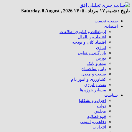
تاریخ :
شنبه, ۱۷ مرداد , ۱۴۰۵
Saturday, 8 August , 2026
صفحه نخست
اقتصادی
ارتباطات و فناوری اطلاعات
اقتصاد بین الملل
اقتصاد کلان و بودجه
انرژی
بازرگانی و تعاون
بورس
بیمه و بانک
راه و ساختمان
صنعت و معدن
کشاورزی و امور دام
نفت و انرژی
ه-سایر حوزه ها
سیاست
احزاب و تشکلها
دولت
مجلس
قوه قضائیه
دفاعی و امنیتی
انتخابات