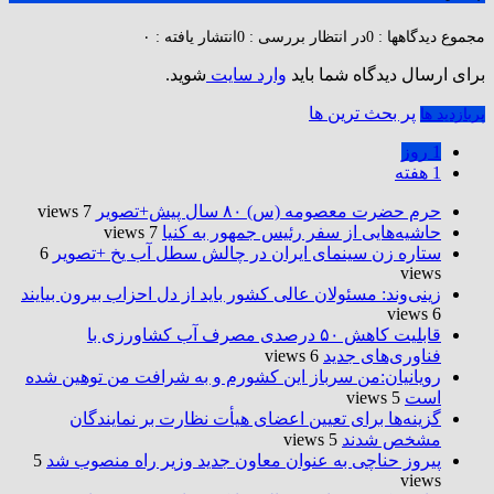
مجموع دیدگاهها : 0
در انتظار بررسی : 0
انتشار یافته : ۰
برای ارسال دیدگاه شما باید
وارد سایت
شوید.
پر بحث ترین ها
پربازدید ها
1 روز
1 هفته
حرم حضرت‌ معصومه (س) ۸۰ سال پیش+تصویر
7 views
حاشیه‌هایی از سفر رئیس جمهور به کنیا
7 views
ستاره زن سینمای ایران در چالش سطل آب یخ +تصویر
6
views
زینی‌وند: مسئولان عالی کشور باید از دل احزاب بیرون بیایند
6 views
قابلیت کاهش ۵۰ درصدی مصرف آب کشاورزی با
فناوری‌های جدید
6 views
رویانیان:من سرباز این کشورم و به شرافت من توهین شده
است
5 views
گزینه‌ها برای تعیین اعضای هیأت نظارت بر نمایندگان
مشخص شدند
5 views
پیروز حناچی به عنوان معاون جدید وزیر راه منصوب شد
5
views