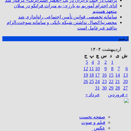
ترامپ در جنگ با ایران در یک «تحقیر استراتژیک» گرفتار شد
ادای احترام آموریم به بارزی: به میراث فرانکو در میلان
متعهد هستیم
سامانه تخصصی قوانین تأمین اجتماعی راه‌اندازی شد
محضرنیا:اتصال نداشتن شبکه بانکی و سامانه سوخت،الزام
پدافند غیرعامل است
آرشیو
اردیبهشت ۱۴۰۴
ش
ی
د
س
چ
پ
ج
5
4
3
2
1
12
11
10
9
8
7
6
19
18
17
16
15
14
13
26
25
24
23
22
21
20
31
30
29
28
27
« فروردین
خرداد »
صفحه نخست
فیلم و صوت
عکس