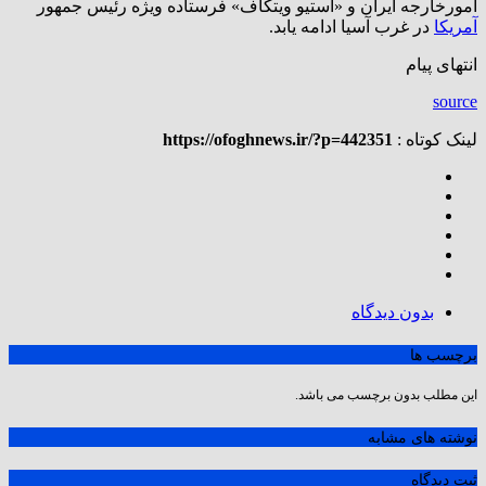
امورخارجه ایران و «استیو ویتکاف» فرستاده ویژه رئیس جمهور
آمریکا
در غرب آسیا ادامه یابد.
انتهای پیام
source
لینک کوتاه :
https://ofoghnews.ir/?p=442351
بدون دیدگاه
برچسب ها
این مطلب بدون برچسب می باشد.
نوشته های مشابه
ثبت دیدگاه