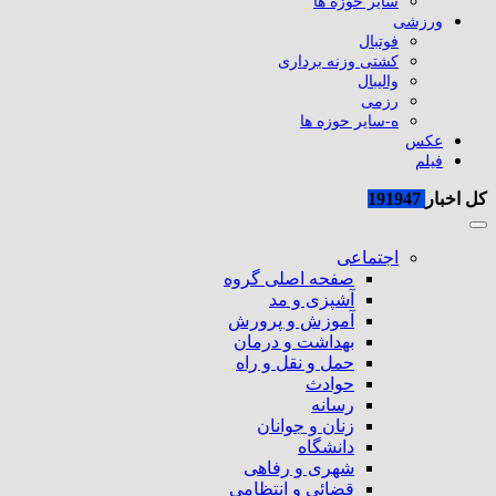
سایر حوزه ها
ورزشی
فوتبال
کشتی وزنه برداری
والیبال
رزمی
ه-سایر حوزه ها
عکس
فیلم
کل اخبار
191947
اجتماعی
صفحه اصلی گروه
آشپزی و مد
آموزش و پرورش
بهداشت و درمان
حمل و نقل و راه
حوادث
رسانه
زنان و جوانان
دانشگاه
شهری و رفاهی
قضائی و انتظامی