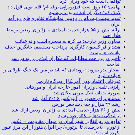
توافقی است که خود ویران کرد
تهامی: ۱۵ روز است فیزیوتراپی نرفته‌ام؛ قلعه‌نویی قول داد
کمک کند/ دیگر آن آدم سابق نمی‌شوم
تمدید مهلت ثبت‌نام در دومین نمایشگاه فناوری‌های روزآمد
ایران
ارائه بیش از ۵۵ هزار خدمت امدادی به زائران اربعین توسط
هلال‌احمر
معاون وزیر خارجه: مذاکره نه معجزه است و نه خیانت
هشدار فراکسیون کارگری: پرداخت مستقیم، جایگزین حذف
واسطه‌ها نیست
تاخیر در پرداخت مطالبات گندمکاران ایلامی را به دردسر
انداخت
انفجار بندر بیروت؛ رویدادی که باید در متن یک جنگ طولانی‌تر
خوانده شود
غیرقابل اعتماد بودن آمریکا از دیدگاه تاریخی
رایزنی تلفنی وزیران امور خارجه ایران و موریتانی
سرپرست استقلال مربی پیکان شد
ثبت‌نام برای حضور در اینوتکس ۲۰۲۶ آغاز شد
رشد ۴۹ هزار واحدی شاخص بورس
بیش از ۳۶ هزار خدمت امدادی به زائران اربعین ارائه شد
پرشدگی سدها به ۵۸درصد رسید
تداوم مردم انقلابی شهر آبدان در میدان مقاومت + عکس
از تورم ۵۰ درصدی تا ابرتورم/ چرا ایران هنوز از این مرز عبور
نکرده است؟