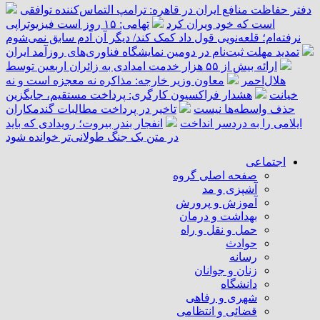
دفتر حفاظت منافع ایران در قاهره: ترامپ التماس‌کننده توافقی
است که خود ویران کرد
تهامی: ۱۵ روز است فیزیوتراپی
نرفته‌ام؛ قلعه‌نویی قول داد کمک کند/ دیگر آن آدم سابق نمی‌شوم
تمدید مهلت ثبت‌نام در دومین نمایشگاه فناوری‌های روزآمد ایران
ارائه بیش از ۵۵ هزار خدمت امدادی به زائران اربعین توسط
هلال‌احمر
معاون وزیر خارجه: مذاکره نه معجزه است و نه
خیانت
هشدار فراکسیون کارگری: پرداخت مستقیم، جایگزین
حذف واسطه‌ها نیست
تاخیر در پرداخت مطالبات گندمکاران
ایلامی را به دردسر انداخت
انفجار بندر بیروت؛ رویدادی که باید
در متن یک جنگ طولانی‌تر خوانده شود
اجتماعی
صفحه اصلی گروه
آشپزی و مد
آموزش و پرورش
بهداشت و درمان
حمل و نقل و راه
حوادث
رسانه
زنان و جوانان
دانشگاه
شهری و رفاهی
قضائی و انتظامی