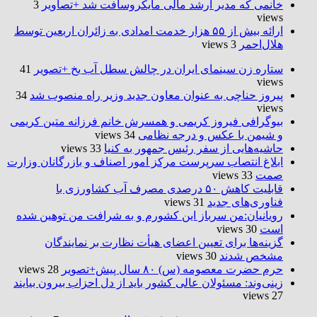
خانمی که مدیر ارشد مالی مایکروسافت شد +تصاویر
3
views
ارائه بیش از ۵۵ هزار خدمت امدادی به زائران اربعین توسط
هلال‌احمر
3 views
ستاره زن سینمای ایران در چالش سطل آب یخ +تصویر
41
views
پیروز حناچی به عنوان معاون جدید وزیر راه منصوب شد
34
views
بیوگرافی فیروز کریمی و همسرش خانم فرزانه متین کریمی
و شیمن با عکس و درجه نظامی
34 views
حاشیه‌هایی از سفر رئیس جمهور به کنیا
33 views
ابلاغ انتصاب سرپرست مرکز امور اصناف و بازرگانان وزارت
صمت
33 views
قابلیت کاهش ۵۰ درصدی مصرف آب کشاورزی با
فناوری‌های جدید
31 views
رویانیان:من سرباز این کشورم و به شرافت من توهین شده
است
30 views
گزینه‌ها برای تعیین اعضای هیأت نظارت بر نمایندگان
مشخص شدند
30 views
حرم حضرت‌ معصومه (س) ۸۰ سال پیش+تصویر
28 views
زینی‌وند: مسئولان عالی کشور باید از دل احزاب بیرون بیایند
27 views