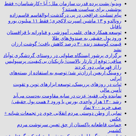
ویدیو/ پشت پرده قدرت سازمان ملل؛ آیا «کارشناسان» فقط
پوششی برای سیاست هستند؟
پیام تسلیت عراقچی در پی درگذشت ابوالقاسم قاسم‌زاده
رونالدو و ۱۳ ماشین اسپرت لاکچری؛ فقط ۱۱ میلیون یورو
ناقابل
توسعه همکاری‌های علمی، آموزشی و فناورانه با قزاقستان
ورود پول حقیقی به صندوق‌های طلا
قیمت گوسفند زنده ۳۰ درصد کاهش یافت؛ گوشت ارزان
نشد
برگزاری پرشور ایستگاه صلواتی در روستای گردشگری توآباد
منافی: توقع از تارتار بالاست/ بازیکنان بی‌کیفیت، پرسپولیس
را از قهرمانی دور کردند
رومینگ اربعین ارزان‌تر شد/ توصیه به استفاده از بسته‌های
ایرانی
ثبات در روزهای پرریسک، توسعه ابزارهای نوین و تقویت
تأمین مالی
نماینده ولی فقیه: عزت در سایه مقاومت به‌دست می‌آید
رشد ۱۳۰ هزار واحدی بورس با ورود ۶ همت پول حقیقی/
صف خرید ۷۰۰ نماد
نمایی از وطن دوستی مردم انقلابی خوی در تجمعات شبانه +
عکس
حمایت قاطعانه پاکستان از حق تعیین سرنوشت مردم
کشمیر