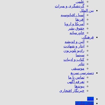
علمی
گردشگری و میراث
بین الملل
آسیا ، اقیانوسیه
آفریقا
آمریکا و اروپا
حقوق بشر
خاورمیانه
فرهنگی
آئین و اندیشه
ایثار و شهادت
رادیو تلویزیون
سینما
کتاب و ادبیات
تئاتر
موسیقی
دسترسی سریع
تماس با ما
تعرفه آگهی
پیوندها
خبرنگار افتخاری
خانه
کانال تلگرام