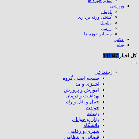
سایر حوزه ها
ورزشی
فوتبال
کشتی وزنه برداری
والیبال
رزمی
ه-سایر حوزه ها
عکس
فیلم
کل اخبار
191947
اجتماعی
صفحه اصلی گروه
آشپزی و مد
آموزش و پرورش
بهداشت و درمان
حمل و نقل و راه
حوادث
رسانه
زنان و جوانان
دانشگاه
شهری و رفاهی
قضائی و انتظامی