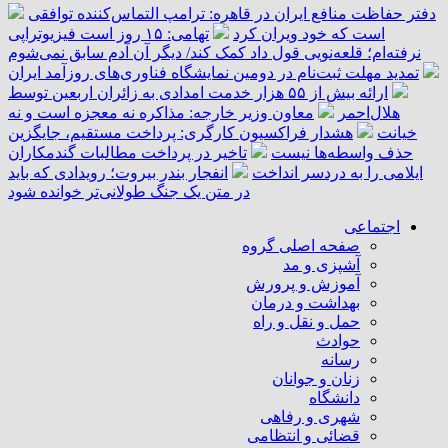
دفتر حفاظت منافع ایران در قاهره: ترامپ التماس‌کننده توافقی
است که خود ویران کرد
تهامی: ۱۵ روز است فیزیوتراپی
نرفته‌ام؛ قلعه‌نویی قول داد کمک کند/ دیگر آن آدم سابق نمی‌شوم
تمدید مهلت ثبت‌نام در دومین نمایشگاه فناوری‌های روزآمد ایران
ارائه بیش از ۵۵ هزار خدمت امدادی به زائران اربعین توسط
هلال‌احمر
معاون وزیر خارجه: مذاکره نه معجزه است و نه
خیانت
هشدار فراکسیون کارگری: پرداخت مستقیم، جایگزین
حذف واسطه‌ها نیست
تاخیر در پرداخت مطالبات گندمکاران
ایلامی را به دردسر انداخت
انفجار بندر بیروت؛ رویدادی که باید
در متن یک جنگ طولانی‌تر خوانده شود
اجتماعی
صفحه اصلی گروه
آشپزی و مد
آموزش و پرورش
بهداشت و درمان
حمل و نقل و راه
حوادث
رسانه
زنان و جوانان
دانشگاه
شهری و رفاهی
قضائی و انتظامی