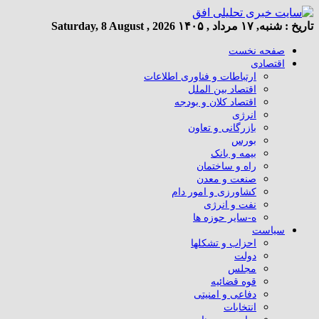
تاریخ :
شنبه, ۱۷ مرداد , ۱۴۰۵
Saturday, 8 August , 2026
صفحه نخست
اقتصادی
ارتباطات و فناوری اطلاعات
اقتصاد بین الملل
اقتصاد کلان و بودجه
انرژی
بازرگانی و تعاون
بورس
بیمه و بانک
راه و ساختمان
صنعت و معدن
کشاورزی و امور دام
نفت و انرژی
ه-سایر حوزه ها
سیاست
احزاب و تشکلها
دولت
مجلس
قوه قضائیه
دفاعی و امنیتی
انتخابات