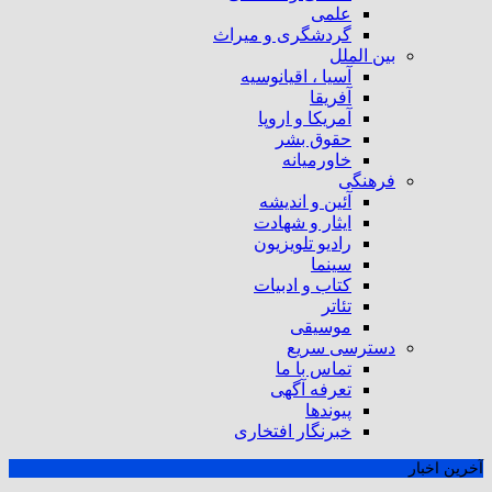
علمی
گردشگری و میراث
بین الملل
آسیا ، اقیانوسیه
آفریقا
آمریکا و اروپا
حقوق بشر
خاورمیانه
فرهنگی
آئین و اندیشه
ایثار و شهادت
رادیو تلویزیون
سینما
کتاب و ادبیات
تئاتر
موسیقی
دسترسی سریع
تماس با ما
تعرفه آگهی
پیوندها
خبرنگار افتخاری
آخرین اخبار