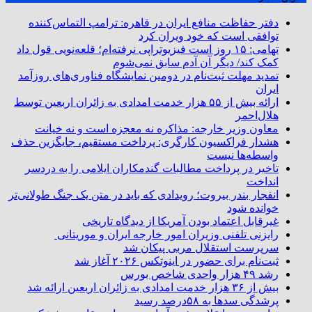
دفتر حفاظت منافع ایران در قاهره: ترامپ التماس‌کننده
توافقی است که خود ویران کرد
تهامی: ۱۵ روز است فیزیوتراپی نرفته‌ام؛ قلعه‌نویی قول داد
کمک کند/ دیگر آن آدم سابق نمی‌شوم
تمدید مهلت ثبت‌نام در دومین نمایشگاه فناوری‌های روزآمد
ایران
ارائه بیش از ۵۵ هزار خدمت امدادی به زائران اربعین توسط
هلال‌احمر
معاون وزیر خارجه: مذاکره نه معجزه است و نه خیانت
هشدار فراکسیون کارگری: پرداخت مستقیم، جایگزین حذف
واسطه‌ها نیست
تاخیر در پرداخت مطالبات گندمکاران ایلامی را به دردسر
انداخت
انفجار بندر بیروت؛ رویدادی که باید در متن یک جنگ طولانی‌تر
خوانده شود
غیرقابل اعتماد بودن آمریکا از دیدگاه تاریخی
رایزنی تلفنی وزیران امور خارجه ایران و موریتانی
سرپرست استقلال مربی پیکان شد
ثبت‌نام برای حضور در اینوتکس ۲۰۲۶ آغاز شد
رشد ۴۹ هزار واحدی شاخص بورس
بیش از ۳۶ هزار خدمت امدادی به زائران اربعین ارائه شد
پرشدگی سدها به ۵۸درصد رسید