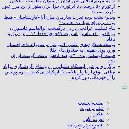
تداوم مردم انقلابی شهر آبدان در میدان مقاومت + عکس
از تورم ۵۰ درصدی تا ابرتورم/ چرا ایران هنوز از این مرز عبور
نکرده است؟
ویدیو/ پشت پرده قدرت سازمان ملل؛ آیا «کارشناسان» فقط
پوششی برای سیاست هستند؟
پیام تسلیت عراقچی در پی درگذشت ابوالقاسم قاسم‌زاده
رونالدو و ۱۳ ماشین اسپرت لاکچری؛ فقط ۱۱ میلیون یورو
ناقابل
توسعه همکاری‌های علمی، آموزشی و فناورانه با قزاقستان
ورود پول حقیقی به صندوق‌های طلا
قیمت گوسفند زنده ۳۰ درصد کاهش یافت؛ گوشت ارزان
نشد
برگزاری پرشور ایستگاه صلواتی در روستای گردشگری توآباد
منافی: توقع از تارتار بالاست/ بازیکنان بی‌کیفیت، پرسپولیس
را از قهرمانی دور کردند
صفحه نخست
فیلم و صوت
عکس
تعرفه آگهی
عضویت در خبرنامه