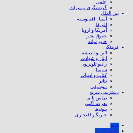
علمی
گردشگری و میراث
بین الملل
آسیا ، اقیانوسیه
آفریقا
آمریکا و اروپا
حقوق بشر
خاورمیانه
فرهنگی
آئین و اندیشه
ایثار و شهادت
رادیو تلویزیون
سینما
کتاب و ادبیات
تئاتر
موسیقی
دسترسی سریع
تماس با ما
تعرفه آگهی
پیوندها
خبرنگار افتخاری
خانه
کانال تلگرام