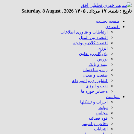
تاریخ :
شنبه, ۱۷ مرداد , ۱۴۰۵
Saturday, 8 August , 2026
صفحه نخست
اقتصادی
ارتباطات و فناوری اطلاعات
اقتصاد بین الملل
اقتصاد کلان و بودجه
انرژی
بازرگانی و تعاون
بورس
بیمه و بانک
راه و ساختمان
صنعت و معدن
کشاورزی و امور دام
نفت و انرژی
ه-سایر حوزه ها
سیاست
احزاب و تشکلها
دولت
مجلس
قوه قضائیه
دفاعی و امنیتی
انتخابات