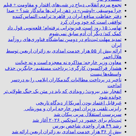
تجمع مردم انقلابی دیباج در شب‌های اقتدار و مقاومت + فیلم
چرا موسیقی «اوشین» در ذهن ایرانی‌ها ماندگار شد؟ + صدا
دفتر حفاظت منافع ایران در قاهره: ترامپ التماس‌کننده
توافقی است که خود ویران کرد
تهامی: ۱۵ روز است فیزیوتراپی نرفته‌ام؛ قلعه‌نویی قول داد
کمک کند/ دیگر آن آدم سابق نمی‌شوم
تمدید مهلت ثبت‌نام در دومین نمایشگاه فناوری‌های روزآمد
ایران
ارائه بیش از ۵۵ هزار خدمت امدادی به زائران اربعین توسط
هلال‌احمر
معاون وزیر خارجه: مذاکره نه معجزه است و نه خیانت
هشدار فراکسیون کارگری: پرداخت مستقیم، جایگزین حذف
واسطه‌ها نیست
تاخیر در پرداخت مطالبات گندمکاران ایلامی را به دردسر
انداخت
انفجار بندر بیروت؛ رویدادی که باید در متن یک جنگ طولانی‌تر
خوانده شود
غیرقابل اعتماد بودن آمریکا از دیدگاه تاریخی
رایزنی تلفنی وزیران امور خارجه ایران و موریتانی
سرپرست استقلال مربی پیکان شد
ثبت‌نام برای حضور در اینوتکس ۲۰۲۶ آغاز شد
رشد ۴۹ هزار واحدی شاخص بورس
بیش از ۳۶ هزار خدمت امدادی به زائران اربعین ارائه شد