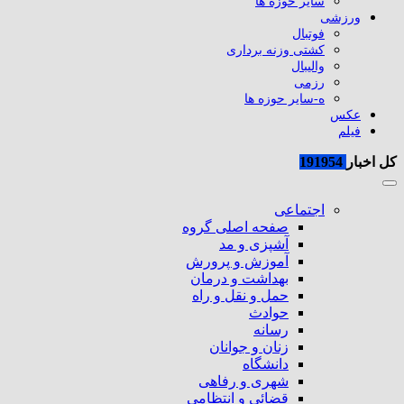
سایر حوزه ها
ورزشی
فوتبال
کشتی وزنه برداری
والیبال
رزمی
ه-سایر حوزه ها
عکس
فیلم
کل اخبار
191954
اجتماعی
صفحه اصلی گروه
آشپزی و مد
آموزش و پرورش
بهداشت و درمان
حمل و نقل و راه
حوادث
رسانه
زنان و جوانان
دانشگاه
شهری و رفاهی
قضائی و انتظامی