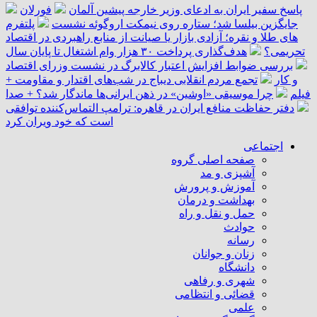
پاسخ سفیر ایران به ادعای وزیر خارجه پیشین آلمان
فورلان
جایگزین بیلسا شد؛ ستاره روی نیمکت اروگوئه نشست
پلتفرم
‌های طلا و نقره؛ آزادی بازار یا صیانت از منابع راهبردی در اقتصاد
تحریمی؟
هدف‌گذاری پرداخت ۳۰ هزار وام اشتغال تا پایان سال
بررسی ضوابط افزایش اعتبار کالابرگ در نشست وزرای اقتصاد
و کار
تجمع مردم انقلابی دیباج در شب‌های اقتدار و مقاومت +
فیلم
چرا موسیقی «اوشین» در ذهن ایرانی‌ها ماندگار شد؟ + صدا
دفتر حفاظت منافع ایران در قاهره: ترامپ التماس‌کننده توافقی
است که خود ویران کرد
اجتماعی
صفحه اصلی گروه
آشپزی و مد
آموزش و پرورش
بهداشت و درمان
حمل و نقل و راه
حوادث
رسانه
زنان و جوانان
دانشگاه
شهری و رفاهی
قضائی و انتظامی
علمی