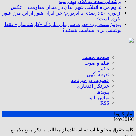
پرشدگی سدها به ۵۸درصد رسید
تداوم مردم انقلابی شهر آبدان در میدان مقاومت + عکس
از تورم ۵۰ درصدی تا ابرتورم/ چرا ایران هنوز از این مرز عبور
نکرده است؟
ویدیو/ پشت پرده قدرت سازمان ملل؛ آیا «کارشناسان» فقط
پوششی برای سیاست هستند؟
صفحه نخست
فیلم و صوت
عکس
تعرفه آگهی
عضویت در خبرنامه
خبرنگار افتخاری
پیوندها
تماس با ما
RSS
آمار کرونا
[cov2019]
كليه حقوق محفوظ است، استفاده از مطالب با ذكر منبع بلامانع
است.