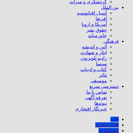
گردشگری و میراث
بین الملل
آسیا ، اقیانوسیه
آفریقا
آمریکا و اروپا
حقوق بشر
خاورمیانه
فرهنگی
آئین و اندیشه
ایثار و شهادت
رادیو تلویزیون
سینما
کتاب و ادبیات
تئاتر
موسیقی
دسترسی سریع
تماس با ما
تعرفه آگهی
پیوندها
خبرنگار افتخاری
خانه
کانال تلگرام
اینستاگرام