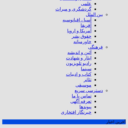
علمی
گردشگری و میراث
بین الملل
آسیا ، اقیانوسیه
آفریقا
آمریکا و اروپا
حقوق بشر
خاورمیانه
فرهنگی
آئین و اندیشه
ایثار و شهادت
رادیو تلویزیون
سینما
کتاب و ادبیات
تئاتر
موسیقی
دسترسی سریع
تماس با ما
تعرفه آگهی
پیوندها
خبرنگار افتخاری
آخرین اخبار