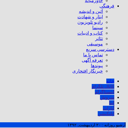
خاورمیانه
فرهنگی
آئین و اندیشه
ایثار و شهادت
رادیو تلویزیون
سینما
کتاب و ادبیات
تئاتر
موسیقی
دسترسی سریع
تماس با ما
تعرفه آگهی
پیوندها
خبرنگار افتخاری
خانه
کانال تلگرام
اینستاگرام
سروش
ایتا
آپارات
اپلیکیشن
آرشیو روزانه :
۲۰ اردیبهشت, ۱۳۹۲