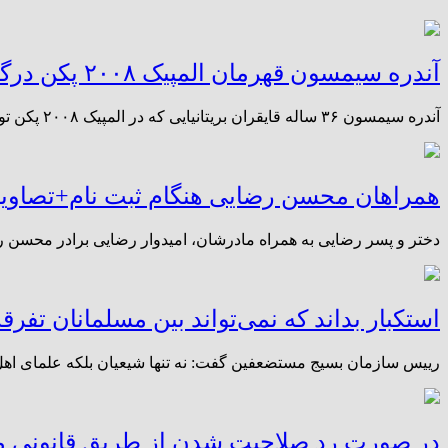
آندره سیمسون قهرمان المپیک ۲۰۰۸ پکن درگذشت.
آندره سیمسون ۳۶ ساله قایقران بریتانیایی که در المپیک ۲۰۰۸ پکن توانسته بود برای کشورش مدال طلا کسب کند به دلیل حادثه در تمرین جان خود را از دست داد.
همراهان محسن رضایی هنگام ثبت نام+تصاوی
دختر و پسر رضایی به همراه مادرشان، امیدوار رضایی برادر محسن رض
استکبار بداند که نمی‌تواند بین مسلمانان تفرقه 
رییس سازمان بسیج مستضعفین گفت: نه تنها شیعیان بلکه علمای اهل س
در صورت رد صلاحیت شدن از طریق قانونی مو