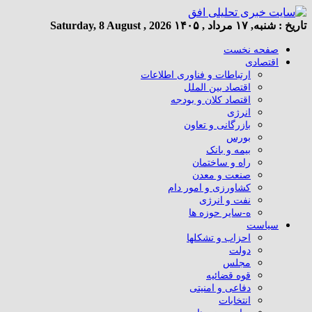
تاریخ :
شنبه, ۱۷ مرداد , ۱۴۰۵
Saturday, 8 August , 2026
صفحه نخست
اقتصادی
ارتباطات و فناوری اطلاعات
اقتصاد بین الملل
اقتصاد کلان و بودجه
انرژی
بازرگانی و تعاون
بورس
بیمه و بانک
راه و ساختمان
صنعت و معدن
کشاورزی و امور دام
نفت و انرژی
ه-سایر حوزه ها
سیاست
احزاب و تشکلها
دولت
مجلس
قوه قضائیه
دفاعی و امنیتی
انتخابات