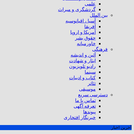
علمی
گردشگری و میراث
بین الملل
آسیا ، اقیانوسیه
آفریقا
آمریکا و اروپا
حقوق بشر
خاورمیانه
فرهنگی
آئین و اندیشه
ایثار و شهادت
رادیو تلویزیون
سینما
کتاب و ادبیات
تئاتر
موسیقی
دسترسی سریع
تماس با ما
تعرفه آگهی
پیوندها
خبرنگار افتخاری
آخرین اخبار