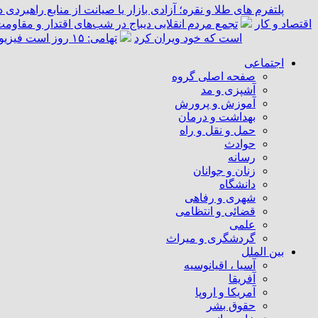
پلتفرم ‌های طلا و نقره؛ آزادی بازار یا صیانت از منابع راهبردی
اقتصاد و کار
تجمع مردم انقلابی دیباج در شب‌های اقتدار و مقاومت
است که خود ویران کرد
تهامی: ۱۵ روز است فیزیوتراپی نرفته‌ام؛ قلعه‌نویی قول داد کمک کند/ دیگر آن آدم سابق نمی‌شوم
اجتماعی
صفحه اصلی گروه
آشپزی و مد
آموزش و پرورش
بهداشت و درمان
حمل و نقل و راه
حوادث
رسانه
زنان و جوانان
دانشگاه
شهری و رفاهی
قضائی و انتظامی
علمی
گردشگری و میراث
بین الملل
آسیا ، اقیانوسیه
آفریقا
آمریکا و اروپا
حقوق بشر