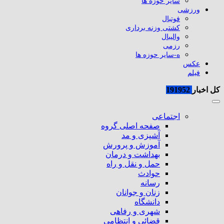
سایر حوزه ها
ورزشی
فوتبال
کشتی وزنه برداری
والیبال
رزمی
ه-سایر حوزه ها
عکس
فیلم
کل اخبار
191952
اجتماعی
صفحه اصلی گروه
آشپزی و مد
آموزش و پرورش
بهداشت و درمان
حمل و نقل و راه
حوادث
رسانه
زنان و جوانان
دانشگاه
شهری و رفاهی
قضائی و انتظامی