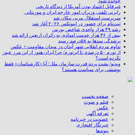
خوانده شود
غیرقابل اعتماد بودن آمریکا از دیدگاه تاریخی
رایزنی تلفنی وزیران امور خارجه ایران و موریتانی
سرپرست استقلال مربی پیکان شد
ثبت‌نام برای حضور در اینوتکس ۲۰۲۶ آغاز شد
رشد ۴۹ هزار واحدی شاخص بورس
بیش از ۳۶ هزار خدمت امدادی به زائران اربعین ارائه شد
پرشدگی سدها به ۵۸درصد رسید
تداوم مردم انقلابی شهر آبدان در میدان مقاومت + عکس
از تورم ۵۰ درصدی تا ابرتورم/ چرا ایران هنوز از این مرز عبور
نکرده است؟
ویدیو/ پشت پرده قدرت سازمان ملل؛ آیا «کارشناسان» فقط
پوششی برای سیاست هستند؟
صفحه نخست
فیلم و صوت
عکس
تعرفه آگهی
عضویت در خبرنامه
خبرنگار افتخاری
پیوندها