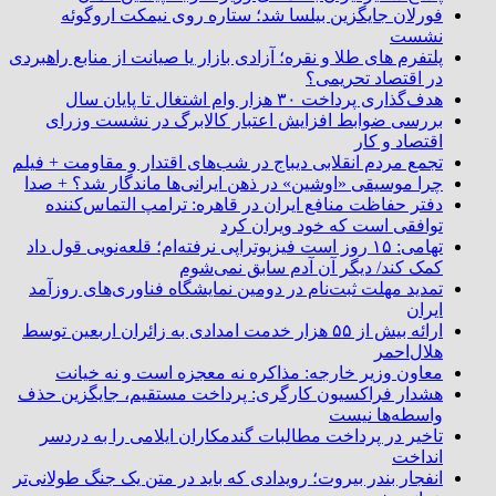
فورلان جایگزین بیلسا شد؛ ستاره روی نیمکت اروگوئه
نشست
پلتفرم ‌های طلا و نقره؛ آزادی بازار یا صیانت از منابع راهبردی
در اقتصاد تحریمی؟
هدف‌گذاری پرداخت ۳۰ هزار وام اشتغال تا پایان سال
بررسی ضوابط افزایش اعتبار کالابرگ در نشست وزرای
اقتصاد و کار
تجمع مردم انقلابی دیباج در شب‌های اقتدار و مقاومت + فیلم
چرا موسیقی «اوشین» در ذهن ایرانی‌ها ماندگار شد؟ + صدا
دفتر حفاظت منافع ایران در قاهره: ترامپ التماس‌کننده
توافقی است که خود ویران کرد
تهامی: ۱۵ روز است فیزیوتراپی نرفته‌ام؛ قلعه‌نویی قول داد
کمک کند/ دیگر آن آدم سابق نمی‌شوم
تمدید مهلت ثبت‌نام در دومین نمایشگاه فناوری‌های روزآمد
ایران
ارائه بیش از ۵۵ هزار خدمت امدادی به زائران اربعین توسط
هلال‌احمر
معاون وزیر خارجه: مذاکره نه معجزه است و نه خیانت
هشدار فراکسیون کارگری: پرداخت مستقیم، جایگزین حذف
واسطه‌ها نیست
تاخیر در پرداخت مطالبات گندمکاران ایلامی را به دردسر
انداخت
انفجار بندر بیروت؛ رویدادی که باید در متن یک جنگ طولانی‌تر