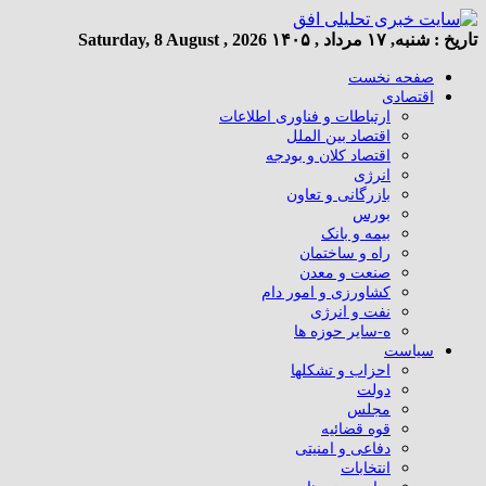
تاریخ :
شنبه, ۱۷ مرداد , ۱۴۰۵
Saturday, 8 August , 2026
صفحه نخست
اقتصادی
ارتباطات و فناوری اطلاعات
اقتصاد بین الملل
اقتصاد کلان و بودجه
انرژی
بازرگانی و تعاون
بورس
بیمه و بانک
راه و ساختمان
صنعت و معدن
کشاورزی و امور دام
نفت و انرژی
ه-سایر حوزه ها
سیاست
احزاب و تشکلها
دولت
مجلس
قوه قضائیه
دفاعی و امنیتی
انتخابات