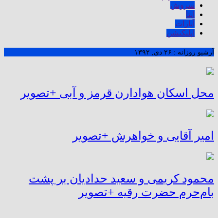
سروش
ایتا
آپارات
اپلیکیشن
آرشیو روزانه :
۲۶ دی, ۱۳۹۲
محل اسکان هوادارن قرمز و آبی +تصویر
امیر آقایی و خواهرش +تصویر
محمود کریمی و سعید حدادیان بر پشت‌
بام‌حرم‌ حضرت‌ رقیه +تصویر