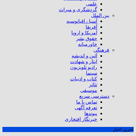
علمی
گردشگری و میراث
بین الملل
آسیا ، اقیانوسیه
آفریقا
آمریکا و اروپا
حقوق بشر
خاورمیانه
فرهنگی
آئین و اندیشه
ایثار و شهادت
رادیو تلویزیون
سینما
کتاب و ادبیات
تئاتر
موسیقی
دسترسی سریع
تماس با ما
تعرفه آگهی
پیوندها
خبرنگار افتخاری
آخرین اخبار