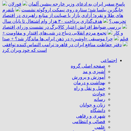
پاسخ سفیر ایران به ادعای وزیر خارجه پیشین آلمان
فورلان
جایگزین بیلسا شد؛ ستاره روی نیمکت اروگوئه نشست
پلتفرم
‌های طلا و نقره؛ آزادی بازار یا صیانت از منابع راهبردی در اقتصاد
تحریمی؟
هدف‌گذاری پرداخت ۳۰ هزار وام اشتغال تا پایان سال
بررسی ضوابط افزایش اعتبار کالابرگ در نشست وزرای اقتصاد
و کار
تجمع مردم انقلابی دیباج در شب‌های اقتدار و مقاومت +
فیلم
چرا موسیقی «اوشین» در ذهن ایرانی‌ها ماندگار شد؟ + صدا
دفتر حفاظت منافع ایران در قاهره: ترامپ التماس‌کننده توافقی
است که خود ویران کرد
اجتماعی
صفحه اصلی گروه
آشپزی و مد
آموزش و پرورش
بهداشت و درمان
حمل و نقل و راه
حوادث
رسانه
زنان و جوانان
دانشگاه
شهری و رفاهی
قضائی و انتظامی
علمی