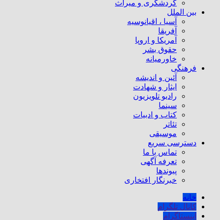
گردشگری و میراث
بین الملل
آسیا ، اقیانوسیه
آفریقا
آمریکا و اروپا
حقوق بشر
خاورمیانه
فرهنگی
آئین و اندیشه
ایثار و شهادت
رادیو تلویزیون
سینما
کتاب و ادبیات
تئاتر
موسیقی
دسترسی سریع
تماس با ما
تعرفه آگهی
پیوندها
خبرنگار افتخاری
خانه
کانال تلگرام
اینستاگرام