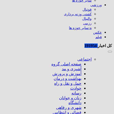
سایر حوزه ها
ورزشی
فوتبال
کشتی وزنه برداری
والیبال
رزمی
ه-سایر حوزه ها
عکس
فیلم
کل اخبار
191954
اجتماعی
صفحه اصلی گروه
آشپزی و مد
آموزش و پرورش
بهداشت و درمان
حمل و نقل و راه
حوادث
رسانه
زنان و جوانان
دانشگاه
شهری و رفاهی
قضائی و انتظامی