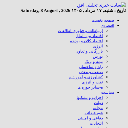
تاریخ :
شنبه, ۱۷ مرداد , ۱۴۰۵
Saturday, 8 August , 2026
صفحه نخست
اقتصادی
ارتباطات و فناوری اطلاعات
اقتصاد بین الملل
اقتصاد کلان و بودجه
انرژی
بازرگانی و تعاون
بورس
بیمه و بانک
راه و ساختمان
صنعت و معدن
کشاورزی و امور دام
نفت و انرژی
ه-سایر حوزه ها
سیاست
احزاب و تشکلها
دولت
مجلس
قوه قضائیه
دفاعی و امنیتی
انتخابات