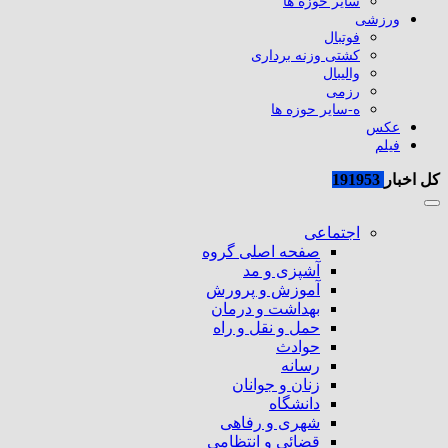
سایر حوزه ها
ورزشی
فوتبال
کشتی وزنه برداری
والیبال
رزمی
ه-سایر حوزه ها
عکس
فیلم
کل اخبار
191953
اجتماعی
صفحه اصلی گروه
آشپزی و مد
آموزش و پرورش
بهداشت و درمان
حمل و نقل و راه
حوادث
رسانه
زنان و جوانان
دانشگاه
شهری و رفاهی
قضائی و انتظامی