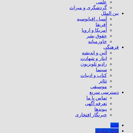
علمی
گردشگری و میراث
بین الملل
آسیا ، اقیانوسیه
آفریقا
آمریکا و اروپا
حقوق بشر
خاورمیانه
فرهنگی
آئین و اندیشه
ایثار و شهادت
رادیو تلویزیون
سینما
کتاب و ادبیات
تئاتر
موسیقی
دسترسی سریع
تماس با ما
تعرفه آگهی
پیوندها
خبرنگار افتخاری
خانه
کانال تلگرام