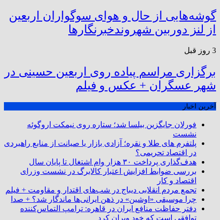
گوشه‌هایی از حال و هوای سوگواران اربعین
از لنز دوربین شهروندخبرنگار‌ها
3 روز قبل
برگزاری مراسم پیاده روی اربعین حسینی در
شهر عسگران + عکس و فیلم
آخرین اخبار
فورلان جایگزین بیلسا شد؛ ستاره روی نیمکت اروگوئه
نشست
پلتفرم ‌های طلا و نقره؛ آزادی بازار یا صیانت از منابع راهبردی
در اقتصاد تحریمی؟
هدف‌گذاری پرداخت ۳۰ هزار وام اشتغال تا پایان سال
بررسی ضوابط افزایش اعتبار کالابرگ در نشست وزرای
اقتصاد و کار
تجمع مردم انقلابی دیباج در شب‌های اقتدار و مقاومت + فیلم
چرا موسیقی «اوشین» در ذهن ایرانی‌ها ماندگار شد؟ + صدا
دفتر حفاظت منافع ایران در قاهره: ترامپ التماس‌کننده
توافقی است که خود ویران کرد