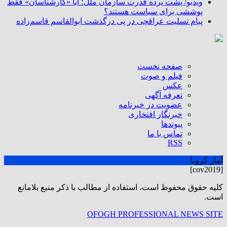
ویدیو/ پشت پرده قدرت سازمان ملل؛ آیا «کارشناسان» فقط
پوششی برای سیاست هستند؟
پیام تسلیت عراقچی در پی درگذشت ابوالقاسم قاسم‌زاده
صفحه نخست
فیلم و صوت
عکس
تعرفه آگهی
عضویت در خبرنامه
خبرنگار افتخاری
پیوندها
تماس با ما
RSS
آمار کرونا
[cov2019]
كليه حقوق محفوظ است، استفاده از مطالب با ذكر منبع بلامانع
است.
OFOGH PROFESSIONAL NEWS SITE