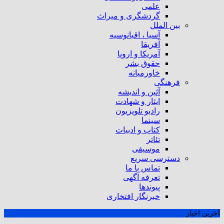
علمی
گردشگری و میراث
بین الملل
آسیا ، اقیانوسیه
آفریقا
آمریکا و اروپا
حقوق بشر
خاورمیانه
فرهنگی
آئین و اندیشه
ایثار و شهادت
رادیو تلویزیون
سینما
کتاب و ادبیات
تئاتر
موسیقی
دسترسی سریع
تماس با ما
تعرفه آگهی
پیوندها
خبرنگار افتخاری
آخرین اخبار