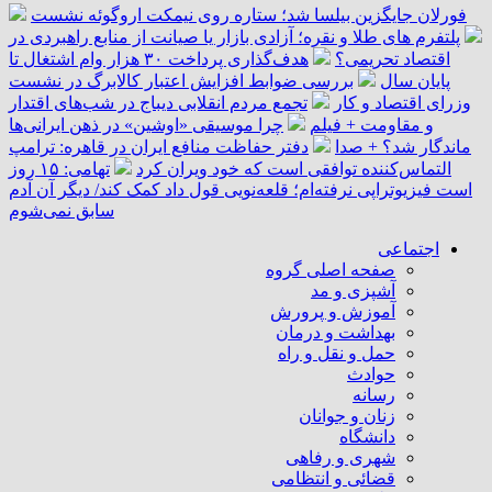
فورلان جایگزین بیلسا شد؛ ستاره روی نیمکت اروگوئه نشست
پلتفرم ‌های طلا و نقره؛ آزادی بازار یا صیانت از منابع راهبردی در
اقتصاد تحریمی؟
هدف‌گذاری پرداخت ۳۰ هزار وام اشتغال تا
پایان سال
بررسی ضوابط افزایش اعتبار کالابرگ در نشست
وزرای اقتصاد و کار
تجمع مردم انقلابی دیباج در شب‌های اقتدار
و مقاومت + فیلم
چرا موسیقی «اوشین» در ذهن ایرانی‌ها
ماندگار شد؟ + صدا
دفتر حفاظت منافع ایران در قاهره: ترامپ
التماس‌کننده توافقی است که خود ویران کرد
تهامی: ۱۵ روز
است فیزیوتراپی نرفته‌ام؛ قلعه‌نویی قول داد کمک کند/ دیگر آن آدم
سابق نمی‌شوم
اجتماعی
صفحه اصلی گروه
آشپزی و مد
آموزش و پرورش
بهداشت و درمان
حمل و نقل و راه
حوادث
رسانه
زنان و جوانان
دانشگاه
شهری و رفاهی
قضائی و انتظامی