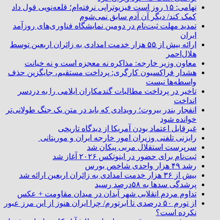
تهامی: ۱۵ روز است فیزیوتراپی نرفته‌ام؛ قلعه‌نویی قول داد
کمک کند/ دیگر آن آدم سابق نمی‌شوم
تمدید مهلت ثبت‌نام در دومین نمایشگاه فناوری‌های روزآمد
ایران
ارائه بیش از ۵۵ هزار خدمت امدادی به زائران اربعین توسط
هلال‌احمر
معاون وزیر خارجه: مذاکره نه معجزه است و نه خیانت
هشدار فراکسیون کارگری: پرداخت مستقیم، جایگزین حذف
واسطه‌ها نیست
تاخیر در پرداخت مطالبات گندمکاران ایلامی را به دردسر
انداخت
انفجار بندر بیروت؛ رویدادی که باید در متن یک جنگ طولانی‌تر
خوانده شود
غیرقابل اعتماد بودن آمریکا از دیدگاه تاریخی
رایزنی تلفنی وزیران امور خارجه ایران و موریتانی
سرپرست استقلال مربی پیکان شد
ثبت‌نام برای حضور در اینوتکس ۲۰۲۶ آغاز شد
رشد ۴۹ هزار واحدی شاخص بورس
بیش از ۳۶ هزار خدمت امدادی به زائران اربعین ارائه شد
پرشدگی سدها به ۵۸درصد رسید
تداوم مردم انقلابی شهر آبدان در میدان مقاومت + عکس
از تورم ۵۰ درصدی تا ابرتورم/ چرا ایران هنوز از این مرز عبور
نکرده است؟