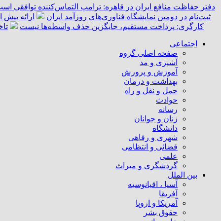
دفتر حفاظت منافع ایران در قاهره: ترامپ التماس‌کننده توافقی است
ثبت‌نام در دومین نمایشگاه فناوری‌های روزآمد ایران
ارائه بیش از ۵۵ هزار خدمت امدادی به زائران اربعین توسط 
کارگری: پرداخت مستقیم، جایگزین حذف واسطه‌ها نیست
تاخ
اجتماعی
صفحه اصلی گروه
آشپزی و مد
آموزش و پرورش
بهداشت و درمان
حمل و نقل و راه
حوادث
رسانه
زنان و جوانان
دانشگاه
شهری و رفاهی
قضائی و انتظامی
علمی
گردشگری و میراث
بین الملل
آسیا ، اقیانوسیه
آفریقا
آمریکا و اروپا
حقوق بشر