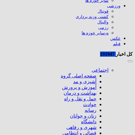
سایر حوزه ها
ورزشی
فوتبال
کشتی وزنه برداری
والیبال
رزمی
ه-سایر حوزه ها
عکس
فیلم
کل اخبار
191947
اجتماعی
صفحه اصلی گروه
آشپزی و مد
آموزش و پرورش
بهداشت و درمان
حمل و نقل و راه
حوادث
رسانه
زنان و جوانان
دانشگاه
شهری و رفاهی
قضائی و انتظامی