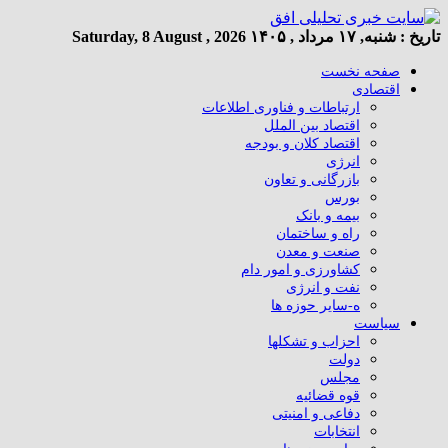
تاریخ :
شنبه, ۱۷ مرداد , ۱۴۰۵
Saturday, 8 August , 2026
صفحه نخست
اقتصادی
ارتباطات و فناوری اطلاعات
اقتصاد بین الملل
اقتصاد کلان و بودجه
انرژی
بازرگانی و تعاون
بورس
بیمه و بانک
راه و ساختمان
صنعت و معدن
کشاورزی و امور دام
نفت و انرژی
ه-سایر حوزه ها
سیاست
احزاب و تشکلها
دولت
مجلس
قوه قضائیه
دفاعی و امنیتی
انتخابات