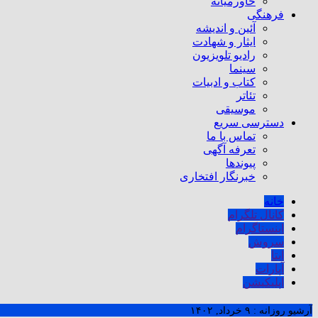
خاورمیانه
فرهنگی
آئین و اندیشه
ایثار و شهادت
رادیو تلویزیون
سینما
کتاب و ادبیات
تئاتر
موسیقی
دسترسی سریع
تماس با ما
تعرفه آگهی
پیوندها
خبرنگار افتخاری
خانه
کانال تلگرام
اینستاگرام
سروش
ایتا
آپارات
اپلیکیشن
آرشیو روزانه :
۹ خرداد, ۱۴۰۲