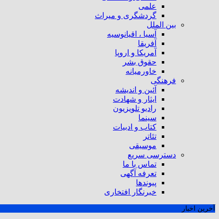
علمی
گردشگری و میراث
بین الملل
آسیا ، اقیانوسیه
آفریقا
آمریکا و اروپا
حقوق بشر
خاورمیانه
فرهنگی
آئین و اندیشه
ایثار و شهادت
رادیو تلویزیون
سینما
کتاب و ادبیات
تئاتر
موسیقی
دسترسی سریع
تماس با ما
تعرفه آگهی
پیوندها
خبرنگار افتخاری
آخرین اخبار