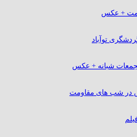
اومت + عکس
ردشگری توآباد
تجمعات شبانه + عکس
س در شب های مقاومت
یلم