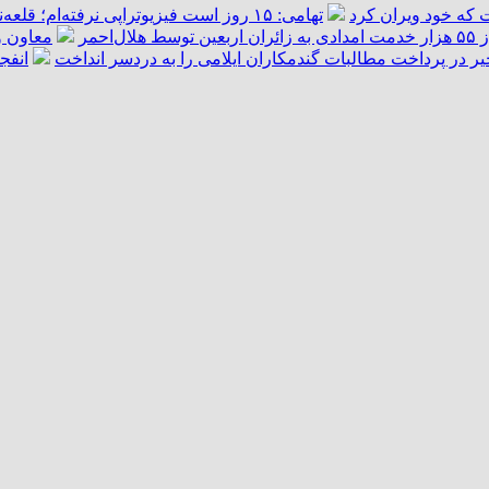
 که خود ویران کرد
تهامی: ۱۵ روز است فیزیوتراپی نرفته‌ام؛ قلعه‌نویی قول داد کمک کند/ دیگر آن آدم سابق نمی‌شوم
هلال‌احمر
معاون و
یر در پرداخت مطالبات گندمکاران ایلامی را به دردسر انداخت
انفج