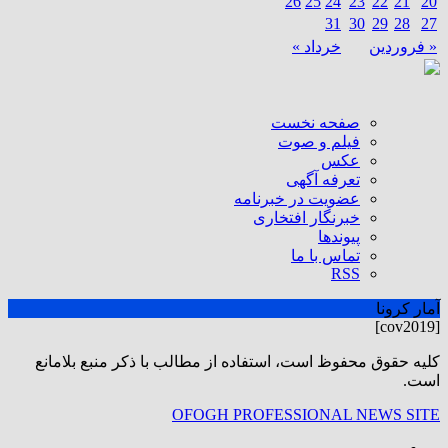
26
25
24
23
22
21
20
31
30
29
28
27
« فروردین
خرداد »
صفحه نخست
فیلم و صوت
عکس
تعرفه آگهی
عضویت در خبرنامه
خبرنگار افتخاری
پیوندها
تماس با ما
RSS
آمار کرونا
[cov2019]
كليه حقوق محفوظ است، استفاده از مطالب با ذكر منبع بلامانع
است.
OFOGH PROFESSIONAL NEWS SITE