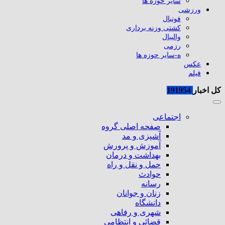
سایر حوزه ها
ورزشی
فوتبال
کشتی وزنه برداری
والیبال
رزمی
ه-سایر حوزه ها
عکس
فیلم
کل اخبار
191954
اجتماعی
صفحه اصلی گروه
آشپزی و مد
آموزش و پرورش
بهداشت و درمان
حمل و نقل و راه
حوادث
رسانه
زنان و جوانان
دانشگاه
شهری و رفاهی
قضائی و انتظامی