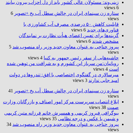
زینی‌وند: مسئولان عالی کشور باید از دل احزاب بیرون بیایند
6 views
ستاره زن سینمای ایران در چالش سطل آب یخ +تصویر
6
views
قابلیت کاهش ۵۰ درصدی مصرف آب کشاورزی با
فناوری‌های جدید
6 views
گزینه‌ها برای تعیین اعضای هیأت نظارت بر نمایندگان
مشخص شدند
6 views
پیروز حناچی به عنوان معاون جدید وزیر راه منصوب شد
5
views
حاشیه‌هایی از سفر رئیس جمهور به کنیا
4 views
رویانیان:من سرباز این کشورم و به شرافت من توهین شده
است
4 views
میرسالاری در گفتگوی اختصاصی با افق: تندروها در دولت
امید جایی ندارند
3 views
ستاره زن سینمای ایران در چالش سطل آب یخ +تصویر
41
views
ابلاغ انتصاب سرپرست مرکز امور اصناف و بازرگانان وزارت
صمت
38 views
بیوگرافی فیروز کریمی و همسرش خانم فرزانه متین کریمی
و شیمن با عکس و درجه نظامی
35 views
پیروز حناچی به عنوان معاون جدید وزیر راه منصوب شد
34
views