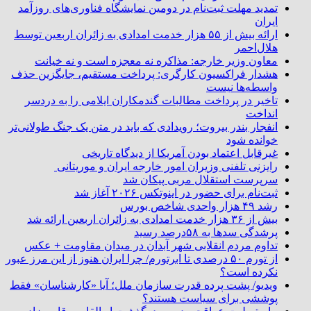
تمدید مهلت ثبت‌نام در دومین نمایشگاه فناوری‌های روزآمد
ایران
ارائه بیش از ۵۵ هزار خدمت امدادی به زائران اربعین توسط
هلال‌احمر
معاون وزیر خارجه: مذاکره نه معجزه است و نه خیانت
هشدار فراکسیون کارگری: پرداخت مستقیم، جایگزین حذف
واسطه‌ها نیست
تاخیر در پرداخت مطالبات گندمکاران ایلامی را به دردسر
انداخت
انفجار بندر بیروت؛ رویدادی که باید در متن یک جنگ طولانی‌تر
خوانده شود
غیرقابل اعتماد بودن آمریکا از دیدگاه تاریخی
رایزنی تلفنی وزیران امور خارجه ایران و موریتانی
سرپرست استقلال مربی پیکان شد
ثبت‌نام برای حضور در اینوتکس ۲۰۲۶ آغاز شد
رشد ۴۹ هزار واحدی شاخص بورس
بیش از ۳۶ هزار خدمت امدادی به زائران اربعین ارائه شد
پرشدگی سدها به ۵۸درصد رسید
تداوم مردم انقلابی شهر آبدان در میدان مقاومت + عکس
از تورم ۵۰ درصدی تا ابرتورم/ چرا ایران هنوز از این مرز عبور
نکرده است؟
ویدیو/ پشت پرده قدرت سازمان ملل؛ آیا «کارشناسان» فقط
پوششی برای سیاست هستند؟