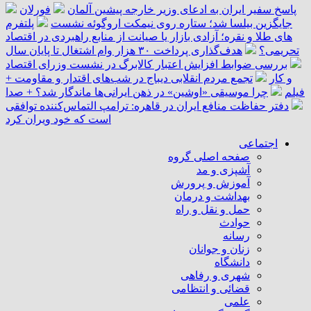
پاسخ سفیر ایران به ادعای وزیر خارجه پیشین آلمان
فورلان
جایگزین بیلسا شد؛ ستاره روی نیمکت اروگوئه نشست
پلتفرم
‌های طلا و نقره؛ آزادی بازار یا صیانت از منابع راهبردی در اقتصاد
تحریمی؟
هدف‌گذاری پرداخت ۳۰ هزار وام اشتغال تا پایان سال
بررسی ضوابط افزایش اعتبار کالابرگ در نشست وزرای اقتصاد
و کار
تجمع مردم انقلابی دیباج در شب‌های اقتدار و مقاومت +
فیلم
چرا موسیقی «اوشین» در ذهن ایرانی‌ها ماندگار شد؟ + صدا
دفتر حفاظت منافع ایران در قاهره: ترامپ التماس‌کننده توافقی
است که خود ویران کرد
اجتماعی
صفحه اصلی گروه
آشپزی و مد
آموزش و پرورش
بهداشت و درمان
حمل و نقل و راه
حوادث
رسانه
زنان و جوانان
دانشگاه
شهری و رفاهی
قضائی و انتظامی
علمی