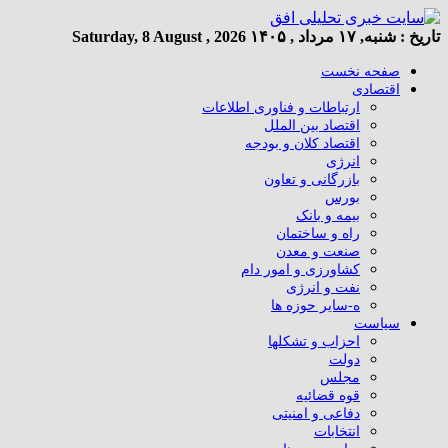
تاریخ :
شنبه, ۱۷ مرداد , ۱۴۰۵
Saturday, 8 August , 2026
صفحه نخست
اقتصادی
ارتباطات و فناوری اطلاعات
اقتصاد بین الملل
اقتصاد کلان و بودجه
انرژی
بازرگانی و تعاون
بورس
بیمه و بانک
راه و ساختمان
صنعت و معدن
کشاورزی و امور دام
نفت و انرژی
ه-سایر حوزه ها
سیاست
احزاب و تشکلها
دولت
مجلس
قوه قضائیه
دفاعی و امنیتی
انتخابات