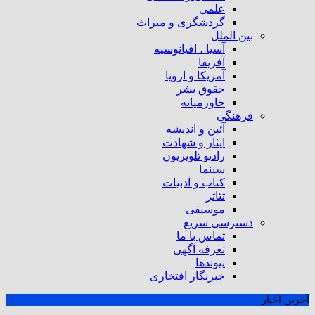
علمی
گردشگری و میراث
بین الملل
آسیا ، اقیانوسیه
آفریقا
آمریکا و اروپا
حقوق بشر
خاورمیانه
فرهنگی
آئین و اندیشه
ایثار و شهادت
رادیو تلویزیون
سینما
کتاب و ادبیات
تئاتر
موسیقی
دسترسی سریع
تماس با ما
تعرفه آگهی
پیوندها
خبرنگار افتخاری
آخرین اخبار