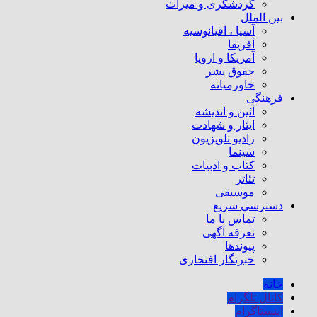
گردشگری و میراث
بین الملل
آسیا ، اقیانوسیه
آفریقا
آمریکا و اروپا
حقوق بشر
خاورمیانه
فرهنگی
آئین و اندیشه
ایثار و شهادت
رادیو تلویزیون
سینما
کتاب و ادبیات
تئاتر
موسیقی
دسترسی سریع
تماس با ما
تعرفه آگهی
پیوندها
خبرنگار افتخاری
خانه
کانال تلگرام
اینستاگرام