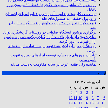
پیام تسلیت عراقچی در پی درگذشت ابوالقاسم قاسم‌زاده
رونالدو و ۱۳ ماشین اسپرت لاکچری؛ فقط ۱۱ میلیون یورو
ناقابل
توسعه همکاری‌های علمی، آموزشی و فناورانه با قزاقستان
ورود پول حقیقی به صندوق‌های طلا
قیمت گوسفند زنده ۳۰ درصد کاهش یافت؛ گوشت ارزان
نشد
برگزاری پرشور ایستگاه صلواتی در روستای گردشگری توآباد
منافی: توقع از تارتار بالاست/ بازیکنان بی‌کیفیت، پرسپولیس
را از قهرمانی دور کردند
رومینگ اربعین ارزان‌تر شد/ توصیه به استفاده از بسته‌های
ایرانی
ثبات در روزهای پرریسک، توسعه ابزارهای نوین و تقویت
تأمین مالی
نماینده ولی فقیه: عزت در سایه مقاومت به‌دست می‌آید
آرشیو
اردیبهشت ۱۴۰۴
ش
ی
د
س
چ
پ
ج
5
4
3
2
1
12
11
10
9
8
7
6
19
18
17
16
15
14
13