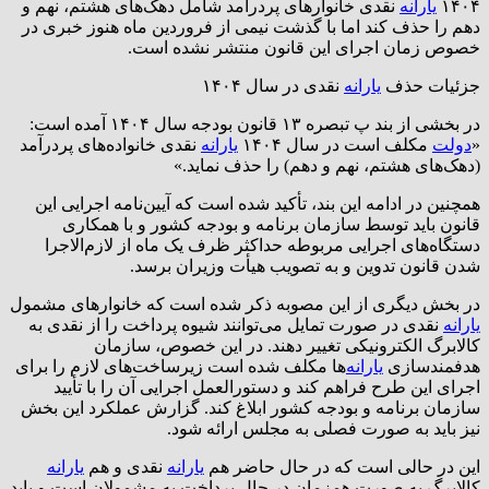
۱۴۰۴
یارانه
نقدی خانوار­‌های پردرآمد شامل دهک‌­های هشتم، نهم و
دهم را حذف کند اما با گذشت نیمی از فروردین ماه هنوز خبری در
خصوص زمان اجرای این قانون منتشر نشده است.
جزئیات حذف
یارانه
نقدی در سال ۱۴۰۴
در بخشی از بند پ تبصره ۱۳ قانون بودجه سال ۱۴۰۴ آمده است:
«
دولت
مکلف است در سال ۱۴۰۴
یارانه
نقدی خانواده‌های پردرآمد
(دهک‌های هشتم، نهم و دهم) را حذف نماید.»
همچنین در ادامه این بند، تأکید شده است که آیین‌نامه اجرایی این
قانون باید توسط سازمان برنامه و بودجه کشور و با همکاری
دستگاه‌های اجرایی مربوطه حداکثر ظرف یک ماه از لازم‌الاجرا
شدن قانون تدوین و به تصویب هیأت وزیران برسد.
در بخش دیگری از این مصوبه ذکر شده است که خانوارهای مشمول
یارانه
نقدی در صورت تمایل می‌توانند شیوه پرداخت را از نقدی به
کالابرگ الکترونیکی تغییر دهند. در این خصوص، سازمان
هدفمندسازی
یارانه
‌ها مکلف شده است زیرساخت‌های لازم را برای
اجرای این طرح فراهم کند و دستورالعمل اجرایی آن را با تأیید
سازمان برنامه و بودجه کشور ابلاغ کند. گزارش عملکرد این بخش
نیز باید به صورت فصلی به مجلس ارائه شود.
این در حالی است که در حال حاضر هم
یارانه
نقدی و هم
یارانه
کالابرگ به صورت همزمان در حال پرداخت به مشمولان است و باید