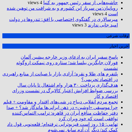
حاشیه‌هایی از سفر رئیس جمهور به کنیا
4 views
رویانیان:من سرباز این کشورم و به شرافت من توهین شده
است
4 views
میرسالاری در گفتگوی اختصاصی با افق: تندروها در دولت
امید جایی ندارند
3 views
اوقات شرعی
آخرین اخبار
پاسخ سفیر ایران به ادعای وزیر خارجه پیشین آلمان
فورلان جایگزین بیلسا شد؛ ستاره روی نیمکت اروگوئه
نشست
پلتفرم ‌های طلا و نقره؛ آزادی بازار یا صیانت از منابع راهبردی
در اقتصاد تحریمی؟
هدف‌گذاری پرداخت ۳۰ هزار وام اشتغال تا پایان سال
بررسی ضوابط افزایش اعتبار کالابرگ در نشست وزرای
اقتصاد و کار
تجمع مردم انقلابی دیباج در شب‌های اقتدار و مقاومت + فیلم
چرا موسیقی «اوشین» در ذهن ایرانی‌ها ماندگار شد؟ + صدا
دفتر حفاظت منافع ایران در قاهره: ترامپ التماس‌کننده
توافقی است که خود ویران کرد
تهامی: ۱۵ روز است فیزیوتراپی نرفته‌ام؛ قلعه‌نویی قول داد
کمک کند/ دیگر آن آدم سابق نمی‌شوم