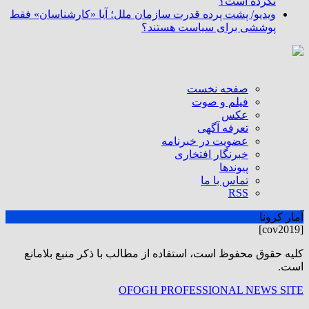
نکرده است؟
ویدیو/ پشت پرده قدرت سازمان ملل؛ آیا «کارشناسان» فقط
پوششی برای سیاست هستند؟
صفحه نخست
فیلم و صوت
عکس
تعرفه آگهی
عضویت در خبرنامه
خبرنگار افتخاری
پیوندها
تماس با ما
RSS
آمار کرونا
[cov2019]
كليه حقوق محفوظ است، استفاده از مطالب با ذكر منبع بلامانع
است.
OFOGH PROFESSIONAL NEWS SITE