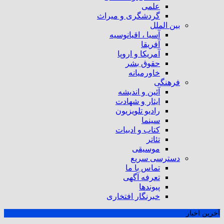
علمی
گردشگری و میراث
بین الملل
آسیا ، اقیانوسیه
آفریقا
آمریکا و اروپا
حقوق بشر
خاورمیانه
فرهنگی
آئین و اندیشه
ایثار و شهادت
رادیو تلویزیون
سینما
کتاب و ادبیات
تئاتر
موسیقی
دسترسی سریع
تماس با ما
تعرفه آگهی
پیوندها
خبرنگار افتخاری
آخرین اخبار