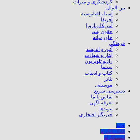
گردشگری و میراث
بین الملل
آسیا ، اقیانوسیه
آفریقا
آمریکا و اروپا
حقوق بشر
خاورمیانه
فرهنگی
آئین و اندیشه
ایثار و شهادت
رادیو تلویزیون
سینما
کتاب و ادبیات
تئاتر
موسیقی
دسترسی سریع
تماس با ما
تعرفه آگهی
پیوندها
خبرنگار افتخاری
خانه
کانال تلگرام
اینستاگرام