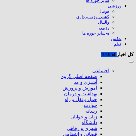
سایر حوزه ها
ورزشی
فوتبال
کشتی وزنه برداری
والیبال
رزمی
ه-سایر حوزه ها
عکس
فیلم
کل اخبار
191954
اجتماعی
صفحه اصلی گروه
آشپزی و مد
آموزش و پرورش
بهداشت و درمان
حمل و نقل و راه
حوادث
رسانه
زنان و جوانان
دانشگاه
شهری و رفاهی
قضائی و انتظامی