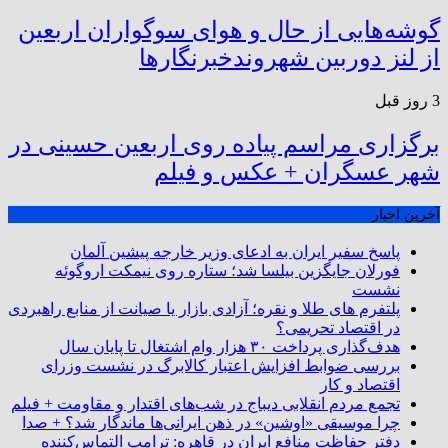
گوشه‌هایی از حال و هوای سوگواران اربعین
از لنز دوربین شهروندخبرنگار‌ها
3 روز قبل
برگزاری مراسم پیاده روی اربعین حسینی در
شهر عسگران + عکس و فیلم
آخرین اخبار
پاسخ سفیر ایران به ادعای وزیر خارجه پیشین آلمان
فورلان جایگزین بیلسا شد؛ ستاره روی نیمکت اروگوئه
نشست
پلتفرم ‌های طلا و نقره؛ آزادی بازار یا صیانت از منابع راهبردی
در اقتصاد تحریمی؟
هدف‌گذاری پرداخت ۳۰ هزار وام اشتغال تا پایان سال
بررسی ضوابط افزایش اعتبار کالابرگ در نشست وزرای
اقتصاد و کار
تجمع مردم انقلابی دیباج در شب‌های اقتدار و مقاومت + فیلم
چرا موسیقی «اوشین» در ذهن ایرانی‌ها ماندگار شد؟ + صدا
دفتر حفاظت منافع ایران در قاهره: ترامپ التماس‌کننده