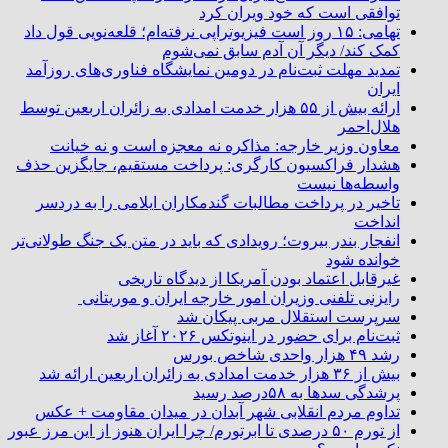
توافقی است که خود ویران کرد
تهامی: ۱۵ روز است فیزیوتراپی نرفته‌ام؛ قلعه‌نویی قول داد
کمک کند/ دیگر آن آدم سابق نمی‌شوم
تمدید مهلت ثبت‌نام در دومین نمایشگاه فناوری‌های روزآمد
ایران
ارائه بیش از ۵۵ هزار خدمت امدادی به زائران اربعین توسط
هلال‌احمر
معاون وزیر خارجه: مذاکره نه معجزه است و نه خیانت
هشدار فراکسیون کارگری: پرداخت مستقیم، جایگزین حذف
واسطه‌ها نیست
تاخیر در پرداخت مطالبات گندمکاران ایلامی را به دردسر
انداخت
انفجار بندر بیروت؛ رویدادی که باید در متن یک جنگ طولانی‌تر
خوانده شود
غیرقابل اعتماد بودن آمریکا از دیدگاه تاریخی
رایزنی تلفنی وزیران امور خارجه ایران و موریتانی
سرپرست استقلال مربی پیکان شد
ثبت‌نام برای حضور در اینوتکس ۲۰۲۶ آغاز شد
رشد ۴۹ هزار واحدی شاخص بورس
بیش از ۳۶ هزار خدمت امدادی به زائران اربعین ارائه شد
پرشدگی سدها به ۵۸درصد رسید
تداوم مردم انقلابی شهر آبدان در میدان مقاومت + عکس
از تورم ۵۰ درصدی تا ابرتورم/ چرا ایران هنوز از این مرز عبور