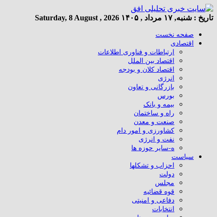
تاریخ :
شنبه, ۱۷ مرداد , ۱۴۰۵
Saturday, 8 August , 2026
صفحه نخست
اقتصادی
ارتباطات و فناوری اطلاعات
اقتصاد بین الملل
اقتصاد کلان و بودجه
انرژی
بازرگانی و تعاون
بورس
بیمه و بانک
راه و ساختمان
صنعت و معدن
کشاورزی و امور دام
نفت و انرژی
ه-سایر حوزه ها
سیاست
احزاب و تشکلها
دولت
مجلس
قوه قضائیه
دفاعی و امنیتی
انتخابات