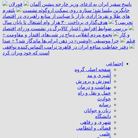
پاسخ سفیر ایران به ادعای وزیر خارجه پیشین آلمان
فورلان
جایگزین بیلسا شد؛ ستاره روی نیمکت اروگوئه نشست
پلتفرم
‌های طلا و نقره؛ آزادی بازار یا صیانت از منابع راهبردی در اقتصاد
تحریمی؟
هدف‌گذاری پرداخت ۳۰ هزار وام اشتغال تا پایان سال
بررسی ضوابط افزایش اعتبار کالابرگ در نشست وزرای اقتصاد
و کار
تجمع مردم انقلابی دیباج در شب‌های اقتدار و مقاومت +
فیلم
چرا موسیقی «اوشین» در ذهن ایرانی‌ها ماندگار شد؟ + صدا
دفتر حفاظت منافع ایران در قاهره: ترامپ التماس‌کننده توافقی
است که خود ویران کرد
اجتماعی
صفحه اصلی گروه
آشپزی و مد
آموزش و پرورش
بهداشت و درمان
حمل و نقل و راه
حوادث
رسانه
زنان و جوانان
دانشگاه
شهری و رفاهی
قضائی و انتظامی
علمی