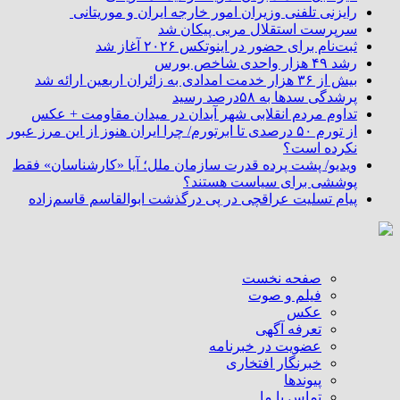
رایزنی تلفنی وزیران امور خارجه ایران و موریتانی
سرپرست استقلال مربی پیکان شد
ثبت‌نام برای حضور در اینوتکس ۲۰۲۶ آغاز شد
رشد ۴۹ هزار واحدی شاخص بورس
بیش از ۳۶ هزار خدمت امدادی به زائران اربعین ارائه شد
پرشدگی سدها به ۵۸درصد رسید
تداوم مردم انقلابی شهر آبدان در میدان مقاومت + عکس
از تورم ۵۰ درصدی تا ابرتورم/ چرا ایران هنوز از این مرز عبور
نکرده است؟
ویدیو/ پشت پرده قدرت سازمان ملل؛ آیا «کارشناسان» فقط
پوششی برای سیاست هستند؟
پیام تسلیت عراقچی در پی درگذشت ابوالقاسم قاسم‌زاده
صفحه نخست
فیلم و صوت
عکس
تعرفه آگهی
عضویت در خبرنامه
خبرنگار افتخاری
پیوندها
تماس با ما