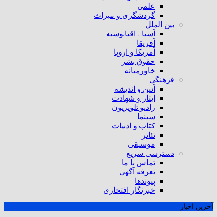
علمی
گردشگری و میراث
بین الملل
آسیا ، اقیانوسیه
آفریقا
آمریکا و اروپا
حقوق بشر
خاورمیانه
فرهنگی
آئین و اندیشه
ایثار و شهادت
رادیو تلویزیون
سینما
کتاب و ادبیات
تئاتر
موسیقی
دسترسی سریع
تماس با ما
تعرفه آگهی
پیوندها
خبرنگار افتخاری
آخرین اخبار