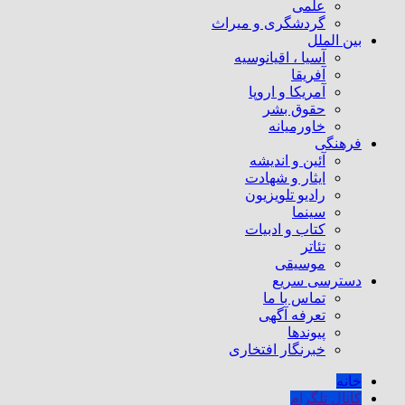
علمی
گردشگری و میراث
بین الملل
آسیا ، اقیانوسیه
آفریقا
آمریکا و اروپا
حقوق بشر
خاورمیانه
فرهنگی
آئین و اندیشه
ایثار و شهادت
رادیو تلویزیون
سینما
کتاب و ادبیات
تئاتر
موسیقی
دسترسی سریع
تماس با ما
تعرفه آگهی
پیوندها
خبرنگار افتخاری
خانه
کانال تلگرام