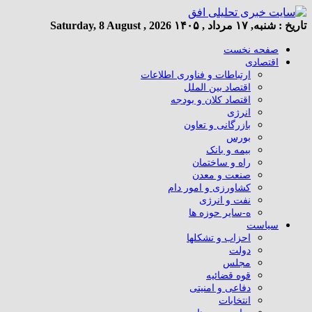
تاریخ :
شنبه, ۱۷ مرداد , ۱۴۰۵
Saturday, 8 August , 2026
صفحه نخست
اقتصادی
ارتباطات و فناوری اطلاعات
اقتصاد بین الملل
اقتصاد کلان و بودجه
انرژی
بازرگانی و تعاون
بورس
بیمه و بانک
راه و ساختمان
صنعت و معدن
کشاورزی و امور دام
نفت و انرژی
ه-سایر حوزه ها
سیاست
احزاب و تشکلها
دولت
مجلس
قوه قضائیه
دفاعی و امنیتی
انتخابات