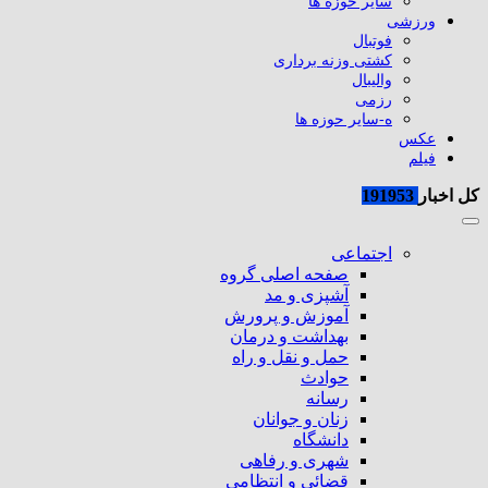
سایر حوزه ها
ورزشی
فوتبال
کشتی وزنه برداری
والیبال
رزمی
ه-سایر حوزه ها
عکس
فیلم
کل اخبار
191953
اجتماعی
صفحه اصلی گروه
آشپزی و مد
آموزش و پرورش
بهداشت و درمان
حمل و نقل و راه
حوادث
رسانه
زنان و جوانان
دانشگاه
شهری و رفاهی
قضائی و انتظامی