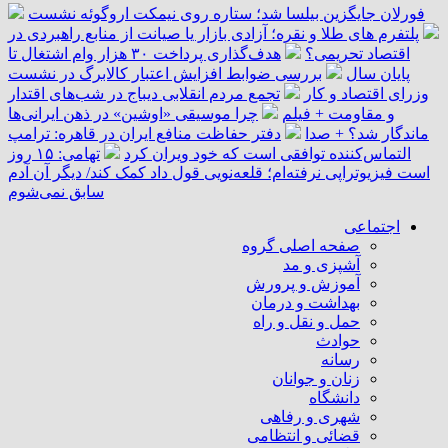
فورلان جایگزین بیلسا شد؛ ستاره روی نیمکت اروگوئه نشست
پلتفرم ‌های طلا و نقره؛ آزادی بازار یا صیانت از منابع راهبردی در
اقتصاد تحریمی؟
هدف‌گذاری پرداخت ۳۰ هزار وام اشتغال تا
پایان سال
بررسی ضوابط افزایش اعتبار کالابرگ در نشست
وزرای اقتصاد و کار
تجمع مردم انقلابی دیباج در شب‌های اقتدار
و مقاومت + فیلم
چرا موسیقی «اوشین» در ذهن ایرانی‌ها
ماندگار شد؟ + صدا
دفتر حفاظت منافع ایران در قاهره: ترامپ
التماس‌کننده توافقی است که خود ویران کرد
تهامی: ۱۵ روز
است فیزیوتراپی نرفته‌ام؛ قلعه‌نویی قول داد کمک کند/ دیگر آن آدم
سابق نمی‌شوم
اجتماعی
صفحه اصلی گروه
آشپزی و مد
آموزش و پرورش
بهداشت و درمان
حمل و نقل و راه
حوادث
رسانه
زنان و جوانان
دانشگاه
شهری و رفاهی
قضائی و انتظامی