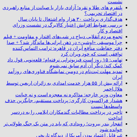
نشست
پلتفرم ‌های طلا و نقره؛ آزادی بازار یا صیانت از منابع راهبردی
در اقتصاد تحریمی؟
هدف‌گذاری پرداخت ۳۰ هزار وام اشتغال تا پایان سال
بررسی ضوابط افزایش اعتبار کالابرگ در نشست وزرای
اقتصاد و کار
تجمع مردم انقلابی دیباج در شب‌های اقتدار و مقاومت + فیلم
چرا موسیقی «اوشین» در ذهن ایرانی‌ها ماندگار شد؟ + صدا
دفتر حفاظت منافع ایران در قاهره: ترامپ التماس‌کننده
توافقی است که خود ویران کرد
تهامی: ۱۵ روز است فیزیوتراپی نرفته‌ام؛ قلعه‌نویی قول داد
کمک کند/ دیگر آن آدم سابق نمی‌شوم
تمدید مهلت ثبت‌نام در دومین نمایشگاه فناوری‌های روزآمد
ایران
ارائه بیش از ۵۵ هزار خدمت امدادی به زائران اربعین توسط
هلال‌احمر
معاون وزیر خارجه: مذاکره نه معجزه است و نه خیانت
هشدار فراکسیون کارگری: پرداخت مستقیم، جایگزین حذف
واسطه‌ها نیست
تاخیر در پرداخت مطالبات گندمکاران ایلامی را به دردسر
انداخت
انفجار بندر بیروت؛ رویدادی که باید در متن یک جنگ طولانی‌تر
خوانده شود
غیرقابل اعتماد بودن آمریکا از دیدگاه تاریخی