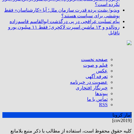
نکرده است؟
ویدیو/ پشت پرده قدرت سازمان ملل؛ آیا «کارشناسان» فقط
پوششی برای سیاست هستند؟
پیام تسلیت عراقچی در پی درگذشت ابوالقاسم قاسم‌زاده
رونالدو و ۱۳ ماشین اسپرت لاکچری؛ فقط ۱۱ میلیون یورو
ناقابل
صفحه نخست
فیلم و صوت
عکس
تعرفه آگهی
عضویت در خبرنامه
خبرنگار افتخاری
پیوندها
تماس با ما
RSS
آمار کرونا
[cov2019]
كليه حقوق محفوظ است، استفاده از مطالب با ذكر منبع بلامانع