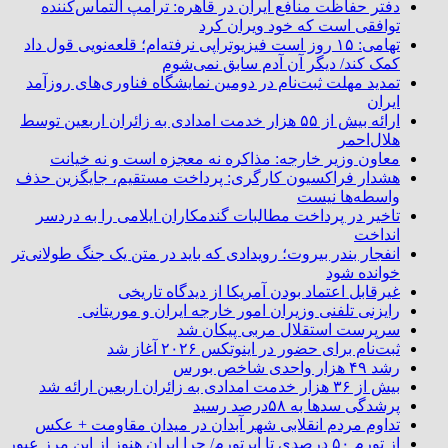
دفتر حفاظت منافع ایران در قاهره: ترامپ التماس‌کننده
توافقی است که خود ویران کرد
تهامی: ۱۵ روز است فیزیوتراپی نرفته‌ام؛ قلعه‌نویی قول داد
کمک کند/ دیگر آن آدم سابق نمی‌شوم
تمدید مهلت ثبت‌نام در دومین نمایشگاه فناوری‌های روزآمد
ایران
ارائه بیش از ۵۵ هزار خدمت امدادی به زائران اربعین توسط
هلال‌احمر
معاون وزیر خارجه: مذاکره نه معجزه است و نه خیانت
هشدار فراکسیون کارگری: پرداخت مستقیم، جایگزین حذف
واسطه‌ها نیست
تاخیر در پرداخت مطالبات گندمکاران ایلامی را به دردسر
انداخت
انفجار بندر بیروت؛ رویدادی که باید در متن یک جنگ طولانی‌تر
خوانده شود
غیرقابل اعتماد بودن آمریکا از دیدگاه تاریخی
رایزنی تلفنی وزیران امور خارجه ایران و موریتانی
سرپرست استقلال مربی پیکان شد
ثبت‌نام برای حضور در اینوتکس ۲۰۲۶ آغاز شد
رشد ۴۹ هزار واحدی شاخص بورس
بیش از ۳۶ هزار خدمت امدادی به زائران اربعین ارائه شد
پرشدگی سدها به ۵۸درصد رسید
تداوم مردم انقلابی شهر آبدان در میدان مقاومت + عکس
از تورم ۵۰ درصدی تا ابرتورم/ چرا ایران هنوز از این مرز عبور