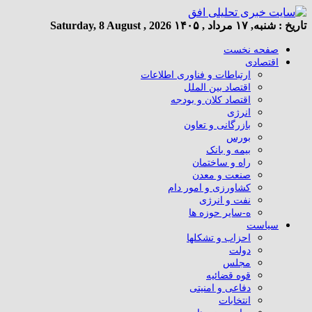
تاریخ :
شنبه, ۱۷ مرداد , ۱۴۰۵
Saturday, 8 August , 2026
صفحه نخست
اقتصادی
ارتباطات و فناوری اطلاعات
اقتصاد بین الملل
اقتصاد کلان و بودجه
انرژی
بازرگانی و تعاون
بورس
بیمه و بانک
راه و ساختمان
صنعت و معدن
کشاورزی و امور دام
نفت و انرژی
ه-سایر حوزه ها
سیاست
احزاب و تشکلها
دولت
مجلس
قوه قضائیه
دفاعی و امنیتی
انتخابات