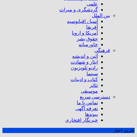
علمی
گردشگری و میراث
بین الملل
آسیا ، اقیانوسیه
آفریقا
آمریکا و اروپا
حقوق بشر
خاورمیانه
فرهنگی
آئین و اندیشه
ایثار و شهادت
رادیو تلویزیون
سینما
کتاب و ادبیات
تئاتر
موسیقی
دسترسی سریع
تماس با ما
تعرفه آگهی
پیوندها
خبرنگار افتخاری
آخرین اخبار