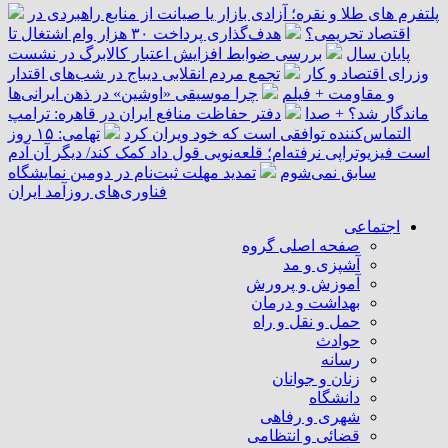
پلتفرم ‌های طلا و نقره؛ آزادی بازار یا صیانت از منابع راهبردی در
اقتصاد تحریمی؟
هدف‌گذاری پرداخت ۳۰ هزار وام اشتغال تا
پایان سال
بررسی ضوابط افزایش اعتبار کالابرگ در نشست
وزرای اقتصاد و کار
تجمع مردم انقلابی دیباج در شب‌های اقتدار
و مقاومت + فیلم
چرا موسیقی «اوشین» در ذهن ایرانی‌ها
ماندگار شد؟ + صدا
دفتر حفاظت منافع ایران در قاهره: ترامپ
التماس‌کننده توافقی است که خود ویران کرد
تهامی: ۱۵ روز
است فیزیوتراپی نرفته‌ام؛ قلعه‌نویی قول داد کمک کند/ دیگر آن آدم
سابق نمی‌شوم
تمدید مهلت ثبت‌نام در دومین نمایشگاه
فناوری‌های روزآمد ایران
اجتماعی
صفحه اصلی گروه
آشپزی و مد
آموزش و پرورش
بهداشت و درمان
حمل و نقل و راه
حوادث
رسانه
زنان و جوانان
دانشگاه
شهری و رفاهی
قضائی و انتظامی