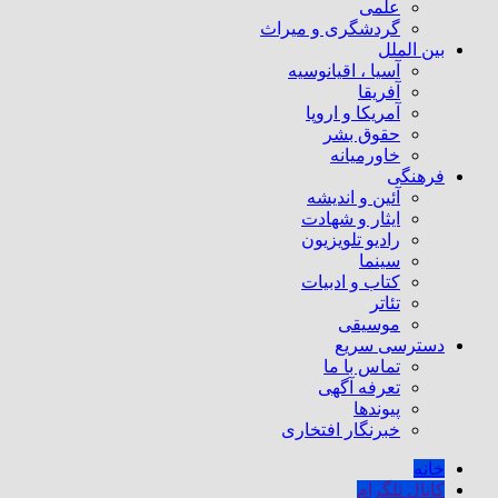
علمی
گردشگری و میراث
بین الملل
آسیا ، اقیانوسیه
آفریقا
آمریکا و اروپا
حقوق بشر
خاورمیانه
فرهنگی
آئین و اندیشه
ایثار و شهادت
رادیو تلویزیون
سینما
کتاب و ادبیات
تئاتر
موسیقی
دسترسی سریع
تماس با ما
تعرفه آگهی
پیوندها
خبرنگار افتخاری
خانه
کانال تلگرام