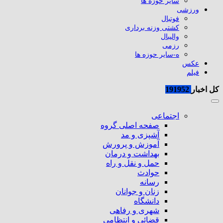
سایر حوزه ها
ورزشی
فوتبال
کشتی وزنه برداری
والیبال
رزمی
ه-سایر حوزه ها
عکس
فیلم
کل اخبار
191952
اجتماعی
صفحه اصلی گروه
آشپزی و مد
آموزش و پرورش
بهداشت و درمان
حمل و نقل و راه
حوادث
رسانه
زنان و جوانان
دانشگاه
شهری و رفاهی
قضائی و انتظامی