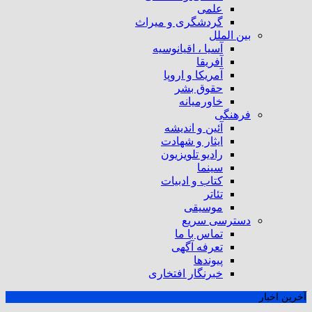
علمی
گردشگری و میراث
بین الملل
آسیا ، اقیانوسیه
آفریقا
آمریکا و اروپا
حقوق بشر
خاورمیانه
فرهنگی
آئین و اندیشه
ایثار و شهادت
رادیو تلویزیون
سینما
کتاب و ادبیات
تئاتر
موسیقی
دسترسی سریع
تماس با ما
تعرفه آگهی
پیوندها
خبرنگار افتخاری
آخرین اخبار