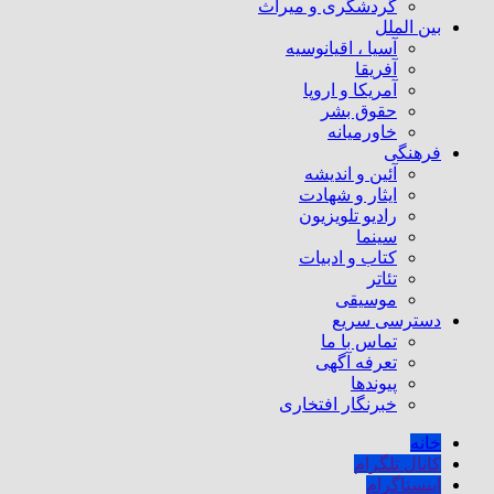
گردشگری و میراث
بین الملل
آسیا ، اقیانوسیه
آفریقا
آمریکا و اروپا
حقوق بشر
خاورمیانه
فرهنگی
آئین و اندیشه
ایثار و شهادت
رادیو تلویزیون
سینما
کتاب و ادبیات
تئاتر
موسیقی
دسترسی سریع
تماس با ما
تعرفه آگهی
پیوندها
خبرنگار افتخاری
خانه
کانال تلگرام
اینستاگرام