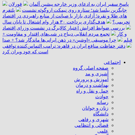
پاسخ سفیر ایران به ادعای وزیر خارجه پیشین آلمان
فورلان
جایگزین بیلسا شد؛ ستاره روی نیمکت اروگوئه نشست
پلتفرم
‌های طلا و نقره؛ آزادی بازار یا صیانت از منابع راهبردی در اقتصاد
تحریمی؟
هدف‌گذاری پرداخت ۳۰ هزار وام اشتغال تا پایان سال
بررسی ضوابط افزایش اعتبار کالابرگ در نشست وزرای اقتصاد
و کار
تجمع مردم انقلابی دیباج در شب‌های اقتدار و مقاومت +
فیلم
چرا موسیقی «اوشین» در ذهن ایرانی‌ها ماندگار شد؟ + صدا
دفتر حفاظت منافع ایران در قاهره: ترامپ التماس‌کننده توافقی
است که خود ویران کرد
اجتماعی
صفحه اصلی گروه
آشپزی و مد
آموزش و پرورش
بهداشت و درمان
حمل و نقل و راه
حوادث
رسانه
زنان و جوانان
دانشگاه
شهری و رفاهی
قضائی و انتظامی
علمی