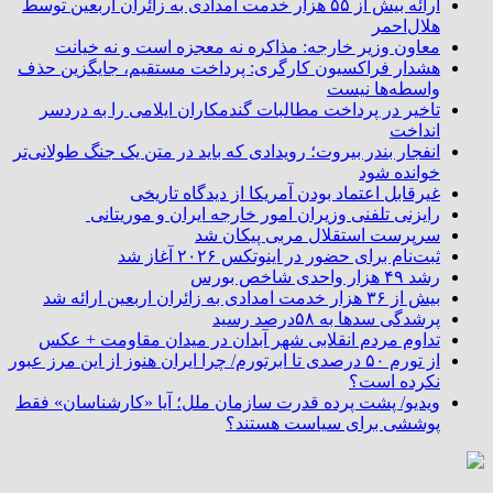
ارائه بیش از ۵۵ هزار خدمت امدادی به زائران اربعین توسط
هلال‌احمر
معاون وزیر خارجه: مذاکره نه معجزه است و نه خیانت
هشدار فراکسیون کارگری: پرداخت مستقیم، جایگزین حذف
واسطه‌ها نیست
تاخیر در پرداخت مطالبات گندمکاران ایلامی را به دردسر
انداخت
انفجار بندر بیروت؛ رویدادی که باید در متن یک جنگ طولانی‌تر
خوانده شود
غیرقابل اعتماد بودن آمریکا از دیدگاه تاریخی
رایزنی تلفنی وزیران امور خارجه ایران و موریتانی
سرپرست استقلال مربی پیکان شد
ثبت‌نام برای حضور در اینوتکس ۲۰۲۶ آغاز شد
رشد ۴۹ هزار واحدی شاخص بورس
بیش از ۳۶ هزار خدمت امدادی به زائران اربعین ارائه شد
پرشدگی سدها به ۵۸درصد رسید
تداوم مردم انقلابی شهر آبدان در میدان مقاومت + عکس
از تورم ۵۰ درصدی تا ابرتورم/ چرا ایران هنوز از این مرز عبور
نکرده است؟
ویدیو/ پشت پرده قدرت سازمان ملل؛ آیا «کارشناسان» فقط
پوششی برای سیاست هستند؟