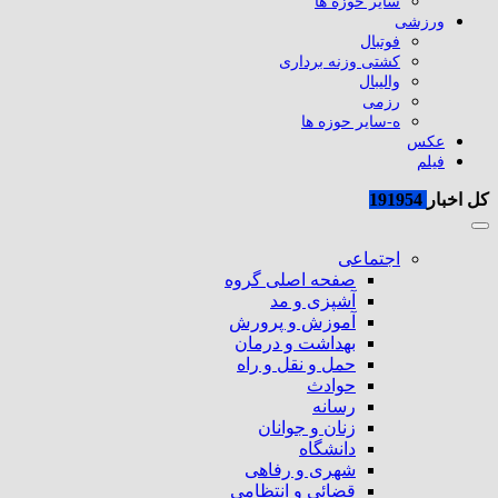
سایر حوزه ها
ورزشی
فوتبال
کشتی وزنه برداری
والیبال
رزمی
ه-سایر حوزه ها
عکس
فیلم
کل اخبار
191954
اجتماعی
صفحه اصلی گروه
آشپزی و مد
آموزش و پرورش
بهداشت و درمان
حمل و نقل و راه
حوادث
رسانه
زنان و جوانان
دانشگاه
شهری و رفاهی
قضائی و انتظامی