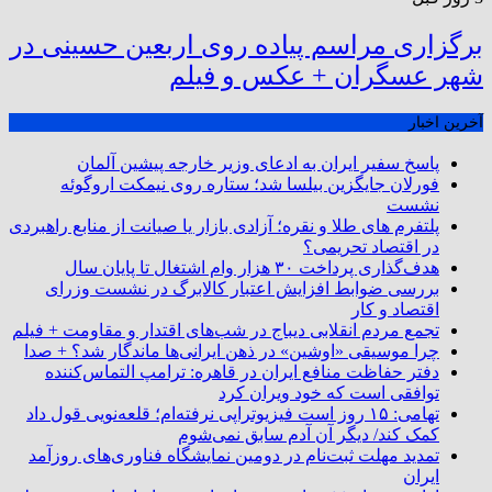
برگزاری مراسم پیاده روی اربعین حسینی در
شهر عسگران + عکس و فیلم
آخرین اخبار
پاسخ سفیر ایران به ادعای وزیر خارجه پیشین آلمان
فورلان جایگزین بیلسا شد؛ ستاره روی نیمکت اروگوئه
نشست
پلتفرم ‌های طلا و نقره؛ آزادی بازار یا صیانت از منابع راهبردی
در اقتصاد تحریمی؟
هدف‌گذاری پرداخت ۳۰ هزار وام اشتغال تا پایان سال
بررسی ضوابط افزایش اعتبار کالابرگ در نشست وزرای
اقتصاد و کار
تجمع مردم انقلابی دیباج در شب‌های اقتدار و مقاومت + فیلم
چرا موسیقی «اوشین» در ذهن ایرانی‌ها ماندگار شد؟ + صدا
دفتر حفاظت منافع ایران در قاهره: ترامپ التماس‌کننده
توافقی است که خود ویران کرد
تهامی: ۱۵ روز است فیزیوتراپی نرفته‌ام؛ قلعه‌نویی قول داد
کمک کند/ دیگر آن آدم سابق نمی‌شوم
تمدید مهلت ثبت‌نام در دومین نمایشگاه فناوری‌های روزآمد
ایران