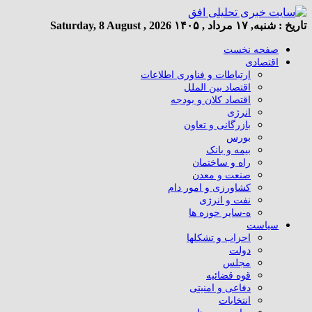
تاریخ :
شنبه, ۱۷ مرداد , ۱۴۰۵
Saturday, 8 August , 2026
صفحه نخست
اقتصادی
ارتباطات و فناوری اطلاعات
اقتصاد بین الملل
اقتصاد کلان و بودجه
انرژی
بازرگانی و تعاون
بورس
بیمه و بانک
راه و ساختمان
صنعت و معدن
کشاورزی و امور دام
نفت و انرژی
ه-سایر حوزه ها
سیاست
احزاب و تشکلها
دولت
مجلس
قوه قضائیه
دفاعی و امنیتی
انتخابات