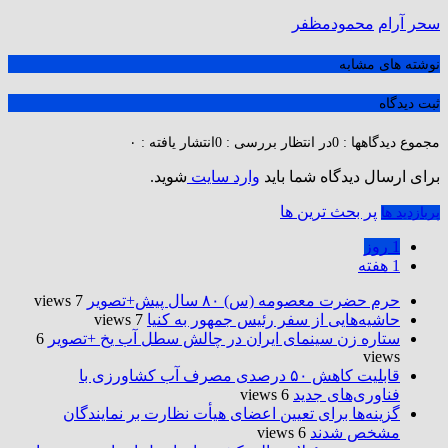
سحر آرام
محمودمظفر
نوشته های مشابه
ثبت دیدگاه
مجموع دیدگاهها : 0
در انتظار بررسی : 0
انتشار یافته : ۰
برای ارسال دیدگاه شما باید
وارد سایت
شوید.
پر بحث ترین ها
پربازدید ها
1 روز
1 هفته
حرم حضرت‌ معصومه (س) ۸۰ سال پیش+تصویر
7 views
حاشیه‌هایی از سفر رئیس جمهور به کنیا
7 views
ستاره زن سینمای ایران در چالش سطل آب یخ +تصویر
6
views
قابلیت کاهش ۵۰ درصدی مصرف آب کشاورزی با
فناوری‌های جدید
6 views
گزینه‌ها برای تعیین اعضای هیأت نظارت بر نمایندگان
مشخص شدند
6 views