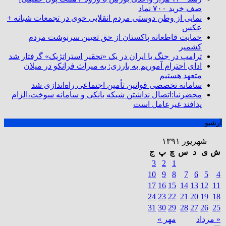
صف خرید ۷۰۰ نماد
نمایی از وطن دوستی مردم انقلابی خوی در تجمعات شبانه +
عکس
حمایت قاطعانه پاکستان از حق تعیین سرنوشت مردم
کشمیر
ترامپ در جنگ با ایران در یک «تحقیر استراتژیک» گرفتار شد
ادای احترام آموریم به بارزی: به میراث فرانکو در میلان
متعهد هستیم
سامانه تخصصی قوانین تأمین اجتماعی راه‌اندازی شد
محضرنیا:اتصال نداشتن شبکه بانکی و سامانه سوخت،الزام
پدافند غیرعامل است
آرشیو
شهریور ۱۳۹۱
ش
ی
د
س
چ
پ
ج
3
2
1
10
9
8
7
6
5
4
17
16
15
14
13
12
11
24
23
22
21
20
19
18
31
30
29
28
27
26
25
« مرداد
مهر »