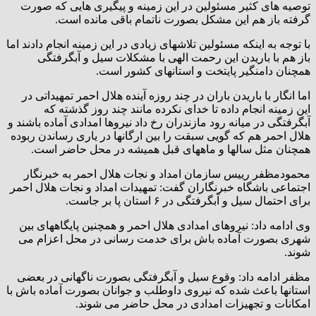
توصیه های کثیر مسئولین در این زمینه و پیگیری هایی که صورت
گرفته باز هم این مشکل بصورت ناتمام باقی مانده است.
با توجه به اینکه مسئولین تلاشهای زیادی در این زمینه انجام دادند اما
باز هم با باریدن این رحمت الهی با مشکلات سیل و آبگرفتگی
همچنان دامنگیر پایتخت و استانهای کشور است.
اما انگار با باریدن باران در چند روزه آینده هلال احمر تمهیداتی در
این زمینه انجام داده تا خدای نکرده مانند چند روز گذشته که
آبگرفتگی در میانه رود مازندران رخ داد نیروها امدادی آماده باشند و
هلال احمر هم که گویی سبقت را بین ارگانها در یاری رساندن ربوده
همچنان مثل سالها و ماههای قبل همیشه در محل حاضر است.
محمودمظفر رییس سازمان امداد و نجات هلال احمر به خبرنگار
اجتماعی باشگاه خبرنگاران گفت: تمهیدات امداد و نجات هلال احمر
برای احتمال سیل و آبگرفتگی در ۶ استان پا بر جاست.
وی ادامه داد: نیروهای امدادی هلال احمر و همچنین پایگاههای بین
شهری بصورت آماده باش برای خدمت رسانی در محل اعزام می
شوند.
مظفر ادامه داد: وقوع سیل و آبگرفتگی بصورت ناگهانی در بعضی
استانها باعث شده که نیروی داوطلب و جوانان بصورت آماده باش با
امکانات و تجهیزات امدادی در محل حاضر می شوند.