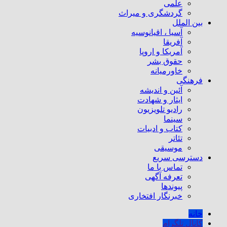
علمی
گردشگری و میراث
بین الملل
آسیا ، اقیانوسیه
آفریقا
آمریکا و اروپا
حقوق بشر
خاورمیانه
فرهنگی
آئین و اندیشه
ایثار و شهادت
رادیو تلویزیون
سینما
کتاب و ادبیات
تئاتر
موسیقی
دسترسی سریع
تماس با ما
تعرفه آگهی
پیوندها
خبرنگار افتخاری
خانه
کانال تلگرام