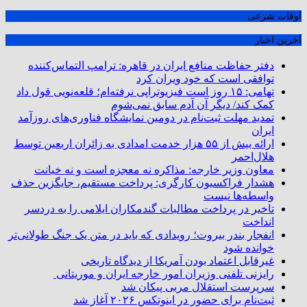
اوقات شرعی
آخرین اخبار
دفتر حفاظت منافع ایران در قاهره: ترامپ التماس‌کننده
توافقی است که خود ویران کرد
تهامی: ۱۵ روز است فیزیوتراپی نرفته‌ام؛ قلعه‌نویی قول داد
کمک کند/ دیگر آن آدم سابق نمی‌شوم
تمدید مهلت ثبت‌نام در دومین نمایشگاه فناوری‌های روزآمد
ایران
ارائه بیش از ۵۵ هزار خدمت امدادی به زائران اربعین توسط
هلال‌احمر
معاون وزیر خارجه: مذاکره نه معجزه است و نه خیانت
هشدار فراکسیون کارگری: پرداخت مستقیم، جایگزین حذف
واسطه‌ها نیست
تاخیر در پرداخت مطالبات گندمکاران ایلامی را به دردسر
انداخت
انفجار بندر بیروت؛ رویدادی که باید در متن یک جنگ طولانی‌تر
خوانده شود
غیرقابل اعتماد بودن آمریکا از دیدگاه تاریخی
رایزنی تلفنی وزیران امور خارجه ایران و موریتانی
سرپرست استقلال مربی پیکان شد
ثبت‌نام برای حضور در اینوتکس ۲۰۲۶ آغاز شد