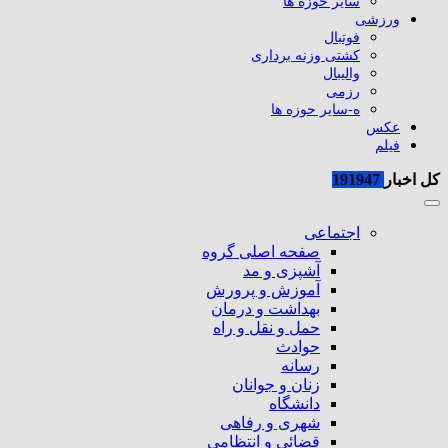
سایر حوزه ها
ورزشی
فوتبال
کشتی وزنه برداری
والیبال
رزمی
ه-سایر حوزه ها
عکس
فیلم
کل اخبار
191947
اجتماعی
صفحه اصلی گروه
آشپزی و مد
آموزش و پرورش
بهداشت و درمان
حمل و نقل و راه
حوادث
رسانه
زنان و جوانان
دانشگاه
شهری و رفاهی
قضائی و انتظامی