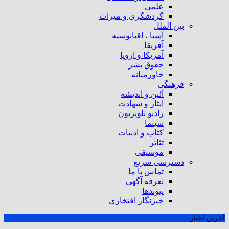
علمی
گردشگری و میراث
بین الملل
آسیا ، اقیانوسیه
آفریقا
آمریکا و اروپا
حقوق بشر
خاورمیانه
فرهنگی
آئین و اندیشه
ایثار و شهادت
رادیو تلویزیون
سینما
کتاب و ادبیات
تئاتر
موسیقی
دسترسی سریع
تماس با ما
تعرفه آگهی
پیوندها
خبرنگار افتخاری
آخرین اخبار