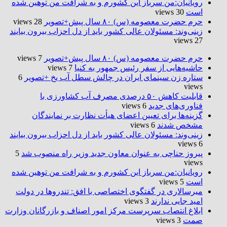
رویانیان:من سرباز این کشورم و به شرافت من توهین شده
است
30 views
حرم حضرت‌ معصومه (س) ۸۰ سال پیش+تصویر
28 views
زینی‌وند: مسئولان عالی کشور باید از دل احزاب بیرون بیایند
27 views
حرم حضرت‌ معصومه (س) ۸۰ سال پیش+تصویر
7 views
حاشیه‌هایی از سفر رئیس جمهور به کنیا
7 views
ستاره زن سینمای ایران در چالش سطل آب یخ +تصویر
6
views
قابلیت کاهش ۵۰ درصدی مصرف آب کشاورزی با
فناوری‌های جدید
6 views
گزینه‌ها برای تعیین اعضای هیأت نظارت بر نمایندگان
مشخص شدند
6 views
زینی‌وند: مسئولان عالی کشور باید از دل احزاب بیرون بیایند
6 views
پیروز حناچی به عنوان معاون جدید وزیر راه منصوب شد
5
views
رویانیان:من سرباز این کشورم و به شرافت من توهین شده
است
5 views
میرسالاری در گفتگوی اختصاصی با افق: تندروها در دولت
امید جایی ندارند
3 views
ابلاغ انتصاب سرپرست مرکز امور اصناف و بازرگانان وزارت
صمت
3 views