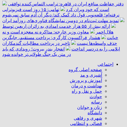
دفتر حفاظت منافع ایران در قاهره: ترامپ التماس‌کننده توافقی
است که خود ویران کرد
تهامی: ۱۵ روز است فیزیوتراپی
نرفته‌ام؛ قلعه‌نویی قول داد کمک کند/ دیگر آن آدم سابق نمی‌شوم
تمدید مهلت ثبت‌نام در دومین نمایشگاه فناوری‌های روزآمد ایران
ارائه بیش از ۵۵ هزار خدمت امدادی به زائران اربعین توسط
هلال‌احمر
معاون وزیر خارجه: مذاکره نه معجزه است و نه
خیانت
هشدار فراکسیون کارگری: پرداخت مستقیم، جایگزین
حذف واسطه‌ها نیست
تاخیر در پرداخت مطالبات گندمکاران
ایلامی را به دردسر انداخت
انفجار بندر بیروت؛ رویدادی که باید
در متن یک جنگ طولانی‌تر خوانده شود
اجتماعی
صفحه اصلی گروه
آشپزی و مد
آموزش و پرورش
بهداشت و درمان
حمل و نقل و راه
حوادث
رسانه
زنان و جوانان
دانشگاه
شهری و رفاهی
قضائی و انتظامی