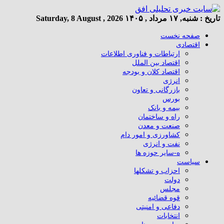
تاریخ :
شنبه, ۱۷ مرداد , ۱۴۰۵
Saturday, 8 August , 2026
صفحه نخست
اقتصادی
ارتباطات و فناوری اطلاعات
اقتصاد بین الملل
اقتصاد کلان و بودجه
انرژی
بازرگانی و تعاون
بورس
بیمه و بانک
راه و ساختمان
صنعت و معدن
کشاورزی و امور دام
نفت و انرژی
ه-سایر حوزه ها
سیاست
احزاب و تشکلها
دولت
مجلس
قوه قضائیه
دفاعی و امنیتی
انتخابات