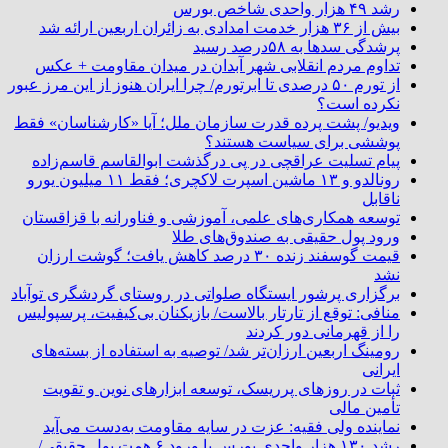
رشد ۴۹ هزار واحدی شاخص بورس
بیش از ۳۶ هزار خدمت امدادی به زائران اربعین ارائه شد
پرشدگی سدها به ۵۸درصد رسید
تداوم مردم انقلابی شهر آبدان در میدان مقاومت + عکس
از تورم ۵۰ درصدی تا ابرتورم/ چرا ایران هنوز از این مرز عبور
نکرده است؟
ویدیو/ پشت پرده قدرت سازمان ملل؛ آیا «کارشناسان» فقط
پوششی برای سیاست هستند؟
پیام تسلیت عراقچی در پی درگذشت ابوالقاسم قاسم‌زاده
رونالدو و ۱۳ ماشین اسپرت لاکچری؛ فقط ۱۱ میلیون یورو
ناقابل
توسعه همکاری‌های علمی، آموزشی و فناورانه با قزاقستان
ورود پول حقیقی به صندوق‌های طلا
قیمت گوسفند زنده ۳۰ درصد کاهش یافت؛ گوشت ارزان
نشد
برگزاری پرشور ایستگاه صلواتی در روستای گردشگری توآباد
منافی: توقع از تارتار بالاست/ بازیکنان بی‌کیفیت، پرسپولیس
را از قهرمانی دور کردند
رومینگ اربعین ارزان‌تر شد/ توصیه به استفاده از بسته‌های
ایرانی
ثبات در روزهای پرریسک، توسعه ابزارهای نوین و تقویت
تأمین مالی
نماینده ولی فقیه: عزت در سایه مقاومت به‌دست می‌آید
رشد ۱۳۰ هزار واحدی بورس با ورود ۶ همت پول حقیقی/