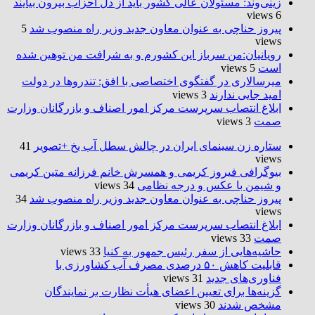
زینی‌وند: مسئولان عالی کشور باید از دل احزاب بیرون بیایند
6 views
پیروز حناچی به عنوان معاون جدید وزیر راه منصوب شد
5
views
رویانیان:من سرباز این کشورم و به شرافت من توهین شده
است
5 views
میرسالاری در گفتگوی اختصاصی با افق: تندروها در دولت
امید جایی ندارند
3 views
ابلاغ انتصاب سرپرست مرکز امور اصناف و بازرگانان وزارت
صمت
3 views
ستاره زن سینمای ایران در چالش سطل آب یخ +تصویر
41
views
بیوگرافی فیروز کریمی و همسرش خانم فرزانه متین کریمی
و شیمن با عکس و درجه نظامی
34 views
پیروز حناچی به عنوان معاون جدید وزیر راه منصوب شد
34
views
ابلاغ انتصاب سرپرست مرکز امور اصناف و بازرگانان وزارت
صمت
33 views
حاشیه‌هایی از سفر رئیس جمهور به کنیا
33 views
قابلیت کاهش ۵۰ درصدی مصرف آب کشاورزی با
فناوری‌های جدید
31 views
گزینه‌ها برای تعیین اعضای هیأت نظارت بر نمایندگان
مشخص شدند
30 views