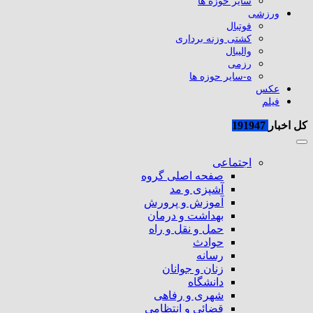
سایر حوزه ها
ورزشی
فوتبال
کشتی وزنه برداری
والیبال
رزمی
ه-سایر حوزه ها
عکس
فیلم
کل اخبار
191947
اجتماعی
صفحه اصلی گروه
آشپزی و مد
آموزش و پرورش
بهداشت و درمان
حمل و نقل و راه
حوادث
رسانه
زنان و جوانان
دانشگاه
شهری و رفاهی
قضائی و انتظامی