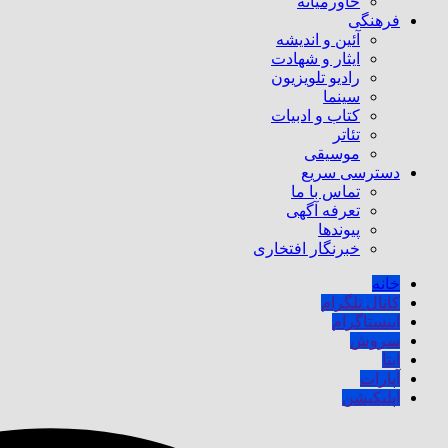
خاورمیانه
فرهنگی
آئین و اندیشه
ایثار و شهادت
رادیو تلویزیون
سینما
کتاب و ادبیات
تئاتر
موسیقی
دسترسی سریع
تماس با ما
تعرفه آگهی
پیوندها
خبرنگار افتخاری
خانه
کانال تلگرام
اینستاگرام
سروش
ایتا
آپارات
اپلیکیشن