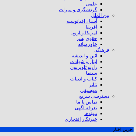
علمی
گردشگری و میراث
بین الملل
آسیا ، اقیانوسیه
آفریقا
آمریکا و اروپا
حقوق بشر
خاورمیانه
فرهنگی
آئین و اندیشه
ایثار و شهادت
رادیو تلویزیون
سینما
کتاب و ادبیات
تئاتر
موسیقی
دسترسی سریع
تماس با ما
تعرفه آگهی
پیوندها
خبرنگار افتخاری
آخرین اخبار