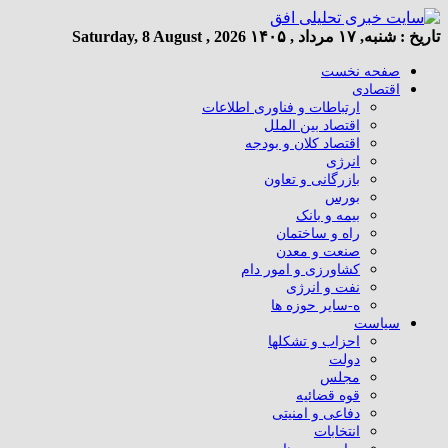
تاریخ :
شنبه, ۱۷ مرداد , ۱۴۰۵
Saturday, 8 August , 2026
صفحه نخست
اقتصادی
ارتباطات و فناوری اطلاعات
اقتصاد بین الملل
اقتصاد کلان و بودجه
انرژی
بازرگانی و تعاون
بورس
بیمه و بانک
راه و ساختمان
صنعت و معدن
کشاورزی و امور دام
نفت و انرژی
ه-سایر حوزه ها
سیاست
احزاب و تشکلها
دولت
مجلس
قوه قضائیه
دفاعی و امنیتی
انتخابات