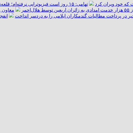
 که خود ویران کرد
تهامی: ۱۵ روز است فیزیوتراپی نرفته‌ام؛ قلعه‌نویی قول داد کمک کند/ دیگر آن آدم سابق نمی‌شوم
هلال‌احمر
معاون و
یر در پرداخت مطالبات گندمکاران ایلامی را به دردسر انداخت
انفج