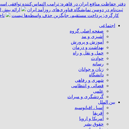
دفتر حفاظت منافع ایران در قاهره: ترامپ التماس‌کننده توافقی است
ثبت‌نام در دومین نمایشگاه فناوری‌های روزآمد ایران
ارائه بیش از ۵۵ هزار خدمت امدادی به زائران اربعین توسط 
کارگری: پرداخت مستقیم، جایگزین حذف واسطه‌ها نیست
تاخ
اجتماعی
صفحه اصلی گروه
آشپزی و مد
آموزش و پرورش
بهداشت و درمان
حمل و نقل و راه
حوادث
رسانه
زنان و جوانان
دانشگاه
شهری و رفاهی
قضائی و انتظامی
علمی
گردشگری و میراث
بین الملل
آسیا ، اقیانوسیه
آفریقا
آمریکا و اروپا
حقوق بشر